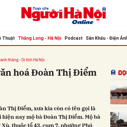
bình luận
ệ Thuật
Thăng Long - Hà Nội
Podcast
Sân Khấu - Điện Ản
anh thắng - Di tích Hà Nội
ăn hoá Đoàn Thị Điểm
Đọ
Hủy
G
 Thị Điểm, xưa kia còn có tên gọi là
i hiện nay mộ bà Đoàn Thị Điểm. Mộ bà
Xù, thuộc tổ 43, cụm 7, phường Phú