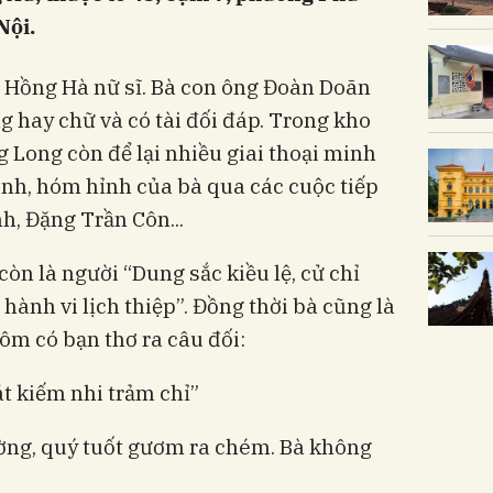
Nội.
à Hồng Hà nữ sĩ. Bà con ông Đoàn Doãn
g hay chữ và có tài đối đáp. Trong kho
 Long còn để lại nhiều giai thoại minh
inh, hóm hỉnh của bà qua các cuộc tiếp
h, Đặng Trần Côn...
òn là người “Dung sắc kiều lệ, cử chỉ
 hành vi lịch thiệp”. Đồng thời bà cũng là
hôm có bạn thơ ra câu đối:
t kiếm nhi trảm chỉ”
ường, quý tuốt gươm ra chém. Bà không