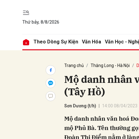
Thứ bảy, 8/8/2026
Gửi 
Theo Dòng Sự Kiện
Văn Hóa
Văn Học - Ngh
Trang chủ
Thăng Long - Hà Nội
D
Mộ danh nhân v
(Tây Hồ)
Sơn Dương (t/h)
14:00 08/04/2023
Mộ danh nhân văn hoá Đoàn
mộ Phủ Bà. Tên thường gọ
Đoàn Thị Điểm nằm ở làng 