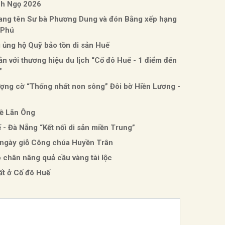
nh Ngọ 2026
mang tên Sư bà Phương Dung và đón Bằng xếp hạng
n Phú
ủng hộ Quỹ bảo tồn di sản Huế
sản với thương hiệu du lịch “Cố đô Huế - 1 điểm đến
”
ượng cờ “Thống nhất non sông” Đôi bờ Hiền Lương -
hề Lãn Ông
 - Đà Nẵng “Kết nối di sản miền Trung”
, ngày giỗ Công chúa Huyền Trân
ó chân nâng quả cầu vàng tài lộc
ất ở Cố đô Huế