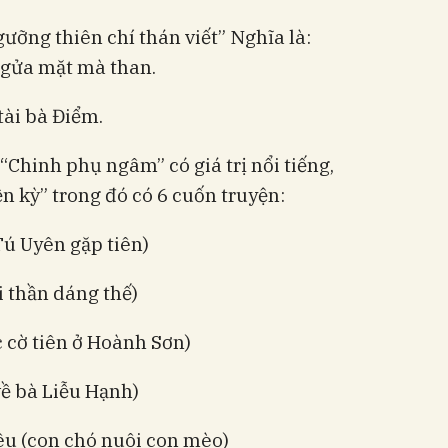
ưỡng thiên chí thán viết” Nghĩa là:
ngửa mặt mà than.
tài bà Điểm.
“Chinh phụ ngâm” có giá trị nổi tiếng,
n kỳ” trong đó có 6 cuốn truyện:
Tú Uyên gặp tiên)
vi thần dáng thế)
c cờ tiên ở Hoành Sơn)
về bà Liễu Hạnh)
u (con chó nuôi con mèo)