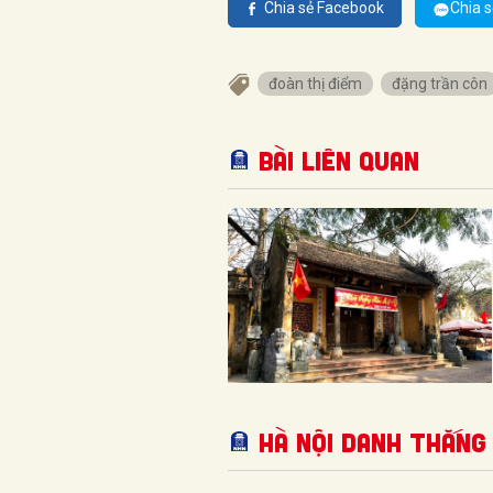
Chia sẻ Facebook
Chia s
đoàn thị điểm
đặng trần côn
Bài liên quan
Hà Nội Danh thắng 