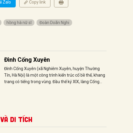
ẻ Zalo
Copy link
hồng hà nữ sĩ
Đoàn Doãn Nghi
Đình Cống Xuyên
Đình Cống Xuyên (xã Nghiêm Xuyên, huyện Thường
Tín, Hà Nội) là một công trình kiến trúc cổ bề thế, khang
trang có tiếng trong vùng. Đầu thế kỷ XIX, làng Cống
Xuyên có tên là Trương Xuyên, thuộc tổng Đông Cứu,
huyện Thượng Phúc, phủ Thường Tín, trấn Sơn Nam
Thượng.
và Di tích