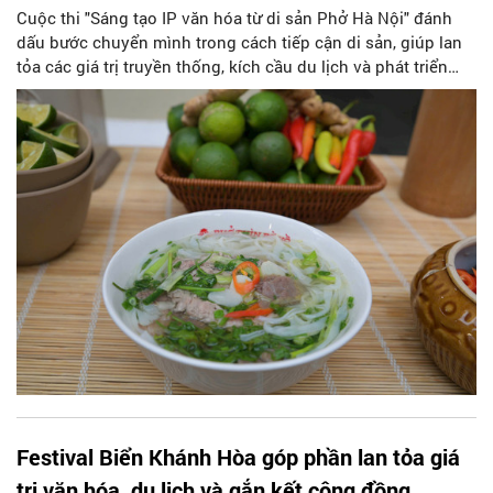
Cuộc thi "Sáng tạo IP văn hóa từ di sản Phở Hà Nội" đánh
dấu bước chuyển mình trong cách tiếp cận di sản, giúp lan
tỏa các giá trị truyền thống, kích cầu du lịch và phát triển
công nghiệp văn hóa. Đồng thời, đây cũng là khởi đầu quan
trọng giúp thành phố chuẩn bị các nguồn lực tư liệu cần
thiết, phục vụ thành phố xây dựng hồ sơ khoa học trình
UNESCO ghi danh Phở.
Festival Biển Khánh Hòa góp phần lan tỏa giá
trị văn hóa, du lịch và gắn kết cộng đồng