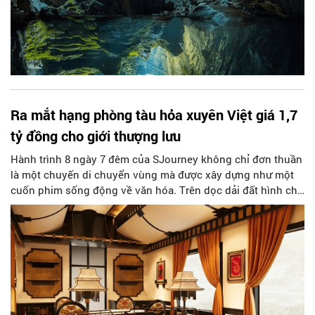
Ra mắt hạng phòng tàu hỏa xuyên Việt giá 1,7
tỷ đồng cho giới thượng lưu
Hành trình 8 ngày 7 đêm của SJourney không chỉ đơn thuần
là một chuyến di chuyển vùng mà được xây dựng như một
cuốn phim sống động về văn hóa. Trên dọc dải đất hình chữ
S, đoàn tàu sẽ dừng chân tại những địa danh nổi tiếng như
Ninh Bình, Quảng Bình, Huế, Hội An, Phú Yên và Phan Thiết.