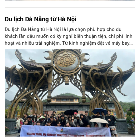
Du lịch Đà Nẵng từ Hà Nội
Du lịch Đà Nẵng từ Hà Nội là lựa chọn phù hợp cho du
khách lần đầu muốn có kỳ nghỉ biển thuận tiện, chi phí linh
hoạt và nhiều trải nghiệm. Từ kinh nghiệm đặt vé máy bay,
chọn thời điểm, lịch trình 3 ngày 2 đêm đến gợi ý tour Cù
Lao Chàm, Bà Nà Hills, team building, bài viết giúp bạn
chuẩn bị chuyến đi trọn vẹn hơn.