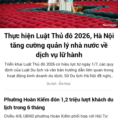
Thực hiện Luật Thủ đô 2026, Hà Nội
tăng cường quản lý nhà nước về
dịch vụ lữ hành
Triển khai Luật Thủ đô 2026 có hiệu lực từ ngày 1/7, các quy
định của Luật Du lịch và văn bản hướng dẫn liên quan trong
hoạt động kinh doanh du dịch; Sở Du lịch Hà Nội đề nghị
các tổ chức, đơn vị, doanh nghiệp kinh doanh dịch vụ lữ
Du lịch - Ẩm thực
hành trên địa bàn thành phố thực hiện một số nội dung
quan trọng. Qua đó góp phần thực hiện thắng lợi các mục
Phường Hoàn Kiếm đón 1,2 triệu lượt khách du
tiêu phát triển du lịch Hà Nội năm 2026 và giai đoạn tiếp
theo.
lịch trong 6 tháng
Chiều 4/8, UBND phường Hoàn Kiếm phối hợp với Hội Tư