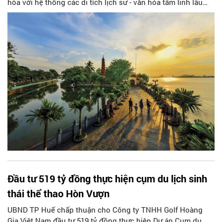
hòa với hệ thống các di tích lịch sử - văn hóa tâm linh lâu
đời như chùa Trấn Quốc, phủ Tây Hồ và các làng nghề
truyền thống đặc sắc...
Đầu tư 519 tỷ đồng thực hiện cụm du lịch sinh
thái thể thao Hòn Vượn
UBND TP Huế chấp thuận cho Công ty TNHH Golf Hoàng
Gia Việt Nam đầu tư 519 tỷ đồng thực hiện Dự án Cụm du