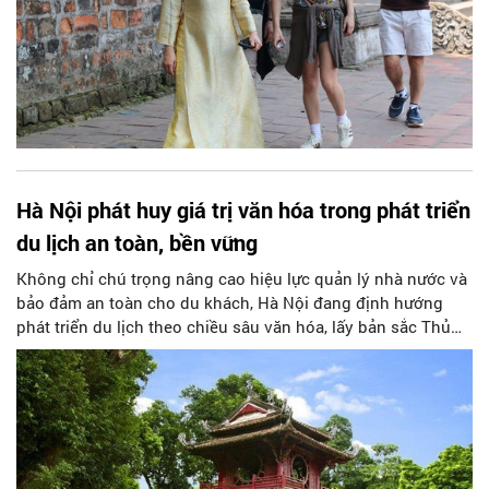
Hà Nội phát huy giá trị văn hóa trong phát triển
du lịch an toàn, bền vững
Không chỉ chú trọng nâng cao hiệu lực quản lý nhà nước và
bảo đảm an toàn cho du khách, Hà Nội đang định hướng
phát triển du lịch theo chiều sâu văn hóa, lấy bản sắc Thủ
đô làm nền tảng để hình thành những sản phẩm đặc trưng,
giàu trải nghiệm và sức hấp dẫn. Những yêu cầu vừa được
UBND thành phố Hà Nội đặt ra tiếp tục cho thấy quyết tâm
xây dựng ngành du lịch Thủ đô theo hướng chuyên nghiệp,
văn minh và bền vững.