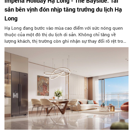
Imperia Holiday Hạ Long - The Bayside: Tài
sản bên vịnh đón nhịp tăng trưởng du lịch Hạ
Long
Hạ Long đang bước vào mùa cao điểm với sức nóng quen
thuộc của một đô thị du lịch di sản. Không chỉ tăng về
lượng khách, thị trường còn ghi nhận sự thay đổi rõ rệt trong
cách du khách lựa chọn nơi lưu trú. Các gia đình đa thế hệ,
nhóm khách nghỉ dưỡng dài ngày, khách có khả năng chi trả
cao,… ngày càng ưu tiên những không gian rộng thoáng,
tầm nhìn đẹp, tiện nghi linh hoạt và có thể mang lại cảm
giác nghỉ dưỡng trọn vẹn hơn phòng khách sạn truyền
thống.