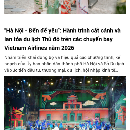
"Hà Nội - Đến để yêu": Hành trình cất cánh và
lan tỏa du lịch Thủ đô trên các chuyến bay
Vietnam Airlines năm 2026
Nhằm triển khai đồng bộ và hiệu quả các chương trình, kế
hoạch của Ủy ban nhân dân thành phố Hà Nội và Sở Du lịch
về xúc tiến đầu tư, thương mại, du lịch, hội nhập kinh tế
quốc tế, tuyên truyền nhiệm vụ chính trị và tổ chức hoạt
động thông tin đối ngoại trong năm 2026, Sở Du lịch Hà Nội
xây dựng Kế hoạch quảng bá điểm đến du lịch Thủ đô trên
các chuyến bay của Tổng công ty Hàng không Việt Nam
(Vietnam Airlines).