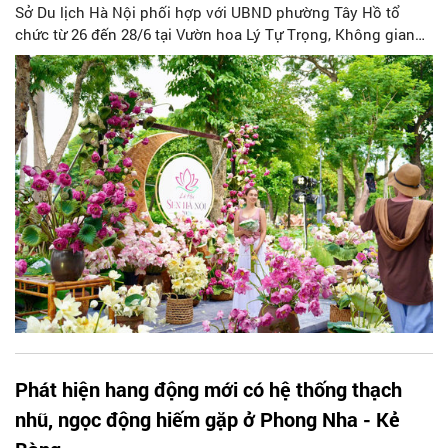
Sở Du lịch Hà Nội phối hợp với UBND phường Tây Hồ tổ
chức từ 26 đến 28/6 tại Vườn hoa Lý Tự Trọng, Không gian
Văn hóa sáng tạo Tây Hồ, Vườn hoa Lạc Long Quân và các
không gian văn hóa trên địa bàn phường Tây Hồ đã khép lại
thành công, để lại dấu ấn sâu sắc trong lòng người dân và
du khách.
Phát hiện hang động mới có hệ thống thạch
nhũ, ngọc động hiếm gặp ở Phong Nha - Kẻ