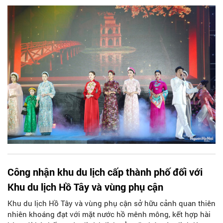
động. Đây là sự kiện văn hóa - du lịch thường niên quy mô
lớn, mang sứ mệnh tôn vinh, bảo tồn giá trị tà áo dài truyền
thống, đồng thời mở ra những chương mới cho sự phát triển
của du lịch Hà Nội nói riêng và Việt Nam nói chung trong
lòng bạn bè quốc tế.
Công nhận khu du lịch cấp thành phố đối với
Khu du lịch Hồ Tây và vùng phụ cận
Khu du lịch Hồ Tây và vùng phụ cận sở hữu cảnh quan thiên
nhiên khoáng đạt với mặt nước hồ mênh mông, kết hợp hài