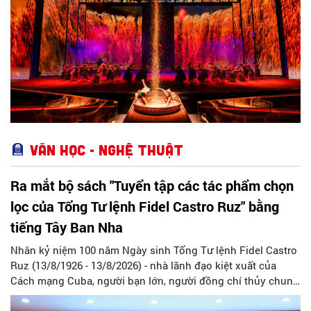
sắc Việt Nam đến với thế giới.
Văn học - Nghệ thuật
Ra mắt bộ sách "Tuyển tập các tác phẩm chọn
lọc của Tổng Tư lệnh Fidel Castro Ruz" bằng
tiếng Tây Ban Nha
Nhân kỷ niệm 100 năm Ngày sinh Tổng Tư lệnh Fidel Castro
Ruz (13/8/1926 - 13/8/2026) - nhà lãnh đạo kiệt xuất của
Cách mạng Cuba, người bạn lớn, người đồng chí thủy chung
của Đảng, Nhà nước và nhân dân Việt Nam, chiều 5/8, tại Hà