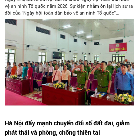
vệ an ninh Tổ quốc năm 2026. Sự kiện nhằm ôn lại lịch sự ra
đời của "Ngày hội toàn dân bảo vệ an ninh Tổ quốc"
(19/8/2005 - 19/8/2026); phát huy tinh thần Đại đoàn kết toàn
dân, khẳng định vai trò chủ thể của Nhân dân trong bảo vệ
an ninh, trật tự để xây dựng vững chắc "thế trận lòng dân".
Hà Nội đẩy mạnh chuyển đổi số đất đai, giảm
phát thải và phòng, chống thiên tai