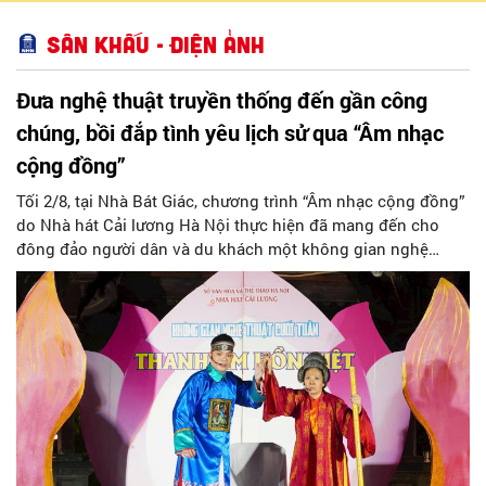
Sân khấu - Điện ảnh
Đưa nghệ thuật truyền thống đến gần công
chúng, bồi đắp tình yêu lịch sử qua “Âm nhạc
cộng đồng”
Tối 2/8, tại Nhà Bát Giác, chương trình “Âm nhạc cộng đồng”
do Nhà hát Cải lương Hà Nội thực hiện đã mang đến cho
đông đảo người dân và du khách một không gian nghệ
thuật đa sắc, nơi những làn điệu cải lương, ca cổ, tân cổ và
các tiết mục múa hòa quyện trong không gian của phố đi bộ
hồ Hoàn Kiếm. Đặc biệt, chương trình có sự giao lưu của các
nghệ sĩ đến từ phương Nam, góp phần tạo nên cuộc gặp gỡ
nghệ thuật giàu cảm xúc.