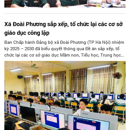
Xã Đoài Phương sắp xếp, tổ chức lại các cơ sở
giáo dục công lập
Ban Chấp hành Đảng bộ xã Đoài Phương (TP Hà Nội) nhiệm
kỳ 2025 – 2030 đã biểu quyết thông qua Đề án sắp xếp, tổ
chức lại các cơ sở giáo dục Mầm non, Tiểu học, Trung học
cơ sở (THCS) và Đề án sắp xếp, kiện toàn, thành lập tổ chức
đảng trong các cơ sở giáo dục công lập sau sắp xếp trên địa
bàn xã.