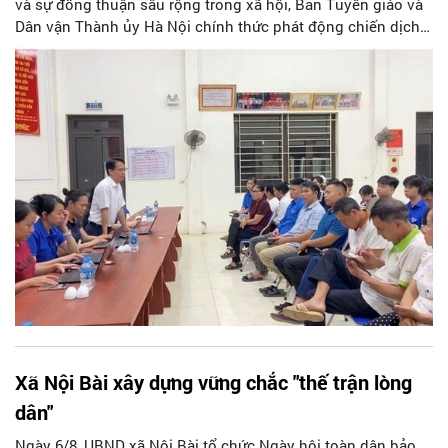
và sự đồng thuận sâu rộng trong xã hội, Ban Tuyên giáo và
Dân vận Thành ủy Hà Nội chính thức phát động chiến dịch
thông tin, tuyên truyền về Phong trào “Bình dân học vụ số”.
Chương trình không chỉ góp phần tăng tốc thực hiện Nghị
quyết số 57-NQ/TW của Thủ đô, mà còn khơi dậy tinh thần
học tập suốt đời, đưa tri thức và kỹ năng số thấm sâu vào
mọi mặt đời sống. Đây được xem là bước đi chiến lược để
hình thành nét văn hóa học tập mới, hướng tới phát triển
toàn diện lực lượng công dân số, xã hội số và xã hội học tập
trên địa bàn thành phố.
Xã Nội Bài xây dựng vững chắc "thế trận lòng
dân"
Ngày 6/8, UBND xã Nội Bài tổ chức Ngày hội toàn dân bảo