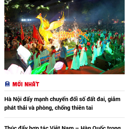
ngành, đơn vị và 25 tổ dân phố khẩn trương triển khai, tạo
khí thế sôi nổi, sẵn sàng mang đến cho Nhân dân và du
khách một mùa Trung thu quy mô, đặc sắc và giàu bản sắc
văn hóa xứ Đoài.
Mới nhất
Hà Nội đẩy mạnh chuyển đổi số đất đai, giảm
phát thải và phòng, chống thiên tai
Thúc đẩy hợp tác Việt Nam – Hàn Quốc trong