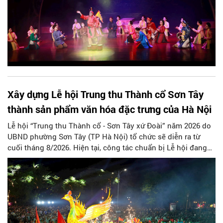
đô.
Xây dựng Lễ hội Trung thu Thành cổ Sơn Tây
thành sản phẩm văn hóa đặc trưng của Hà Nội
Lễ hội “Trung thu Thành cổ - Sơn Tây xứ Đoài” năm 2026 do
UBND phường Sơn Tây (TP Hà Nội) tổ chức sẽ diễn ra từ
cuối tháng 8/2026. Hiện tại, công tác chuẩn bị Lễ hội đang
được chính quyền phường Sơn Tây cùng các phòng, ban,
ngành, đơn vị và 25 tổ dân phố khẩn trương triển khai, tạo
khí thế sôi nổi, sẵn sàng mang đến cho Nhân dân và du
khách một mùa Trung thu quy mô, đặc sắc và giàu bản sắc
văn hóa xứ Đoài.