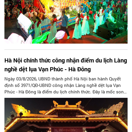
Hà Nội chính thức công nhận điểm du lịch Làng
nghề dệt lụa Vạn Phúc - Hà Đông
Ngày 03/8/2026, UBND thành phố Hà Nội ban hành Quyết
định số 3971/QĐ-UBND công nhận Làng nghề dệt lụa Vạn
Phúc - Hà Đông là điểm du lịch chính thức. Đây là mốc son
quan trọng trong hành trình bảo tồn di sản văn hóa, đồng
thời tạo cơ hội lớn để làng nghề khẳng định vị thế, phát triển
du lịch văn hóa bền vững và lan tỏa tinh hoa lụa Việt.