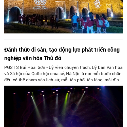
Đánh thức di sản, tạo động lực phát triển công
nghiệp văn hóa Thủ đô
PGS.TS Bùi Hoài Sơn - Uỷ viên chuyên trách, Uỷ ban Văn hóa
và Xã hội của Quốc hội chia sẻ, Hà Nội là nơi mỗi bước chân
đều có thể chạm vào lịch sử, mỗi tên phố, tên làng, mái đình,
mặt hồ, nếp nhà, câu hát, món ăn, làn điệu, nghề thủ công
đều có thể kể một câu chuyện về chiều sâu văn hiến của
dân tộc. Nhưng trong kỷ nguyên mới, câu hỏi đặt ra không
chỉ Hà Nội có bao nhiêu di sản, bao nhiêu văn nghệ sĩ, trí
thức, không gian ký ức, mà là làm thế nào để những giá trị
ấy trở thành nguồn lực phát triển, thành sức mạnh mềm,
thành động lực sáng tạo, thành năng lực cạnh tranh của Thủ