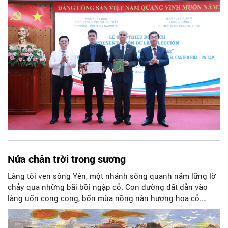
Nội, Nhà xuất bản Chính trị quốc gia Sự thật phối hợp với
Ban Tuyên giáo Trung ương tổ chức Lễ giới thiệu bộ sách
“Tuyển tập các tác phẩm chọn lọc của Tổng Tư lệnh Fidel
Castro Ruz” gồm 24 tập bằng tiếng Tây Ban Nha.
Nửa chân trời trong sương
Làng tôi ven sông Yên, một nhánh sông quanh năm lững lờ
chảy qua những bãi bồi ngập cỏ. Con đường đất dẫn vào
làng uốn cong cong, bốn mùa nồng nàn hương hoa cỏ.
Những buổi hoàng hôn, khi nắng đã dịu xuống phía cuối
sông, đám hoa tím lại thẫm màu như có ai vừa rắc lên một