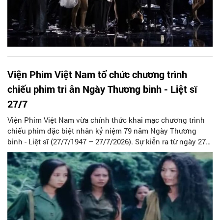
Viện Phim Việt Nam tổ chức chương trình
chiếu phim tri ân Ngày Thương binh - Liệt sĩ
27/7
Viện Phim Việt Nam vừa chính thức khai mạc chương trình
chiếu phim đặc biệt nhân kỷ niệm 79 năm Ngày Thương
binh - Liệt sĩ (27/7/1947 – 27/7/2026). Sự kiễn ra từ ngày 27/7
đến hết ngày 29/7/2026 tại rạp Ngọc Khánh, số 523 Kim Mã,
phường Giảng Võ, Hà Nội, sự kiện là hoạt động vô cùng ý
nghĩa nhằm tri ân, tưởng nhớ các Anh hùng liệt sĩ, thương
binh, bệnh binh và những người có công với cách mạng đã
không tiếc máu xương cống hiến vì độc lập, tự do của Tổ
quốc.