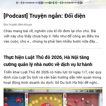
[Podcast] Truyện ngắn: Đối diện
Đọc truyện đêm khuya
Cháu mang bài về, nghiên cứu kĩ rồi đem lại cho chú. Bài
viết này chú thấy chưa hợp lí. Nếu như để công an điều tra
vào cuộc, chú e… chúng ta phải làm nhiều bước nữa đấy.
Sẵn sàng thì tiếp tục nhé! Chú Minh cầm tập bài viết đưa lại
cho Thy. Cô ngại ngùng đỡ lấy. Đây là lần thứ ba, loạt bài
Thực hiện Luật Thủ đô 2026, Hà Nội tăng
phóng sự của mình bị Tổng biên tập kêu lên để trả lại...
cường quản lý nhà nước về dịch vụ lữ hành
Triển khai Luật Thủ đô 2026 có hiệu lực từ ngày 1/7, các quy
định của Luật Du lịch và văn bản hướng dẫn liên quan trong
hoạt động kinh doanh du dịch; Sở Du lịch Hà Nội đề nghị
các tổ chức, đơn vị, doanh nghiệp kinh doanh dịch vụ lữ
hành trên địa bàn thành phố thực hiện một số nội dung
quan trọng. Qua đó góp phần thực hiện thắng lợi các mục
tiêu phát triển du lịch Hà Nội năm 2026 và giai đoạn tiếp