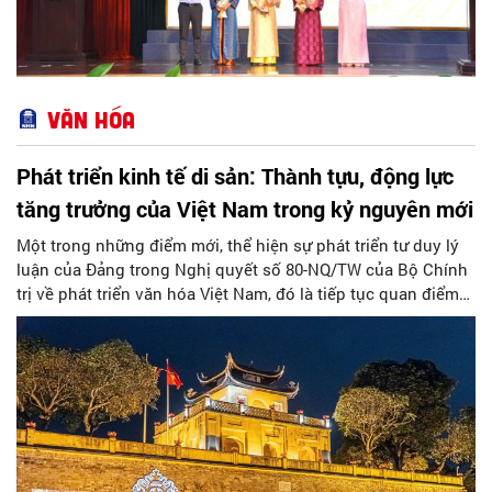
Văn hóa
Phát triển kinh tế di sản: Thành tựu, động lực
tăng trưởng của Việt Nam trong kỷ nguyên mới
Một trong những điểm mới, thể hiện sự phát triển tư duy lý
luận của Đảng trong Nghị quyết số 80-NQ/TW của Bộ Chính
trị về phát triển văn hóa Việt Nam, đó là tiếp tục quan điểm
“bảo tồn và phát huy giá trị di sản văn hóa gắn kết với phát
triển kinh tế - xã hội và du lịch”; đồng thời, nâng lên một tầm
cao mới: “phát triển kinh tế di sản”.