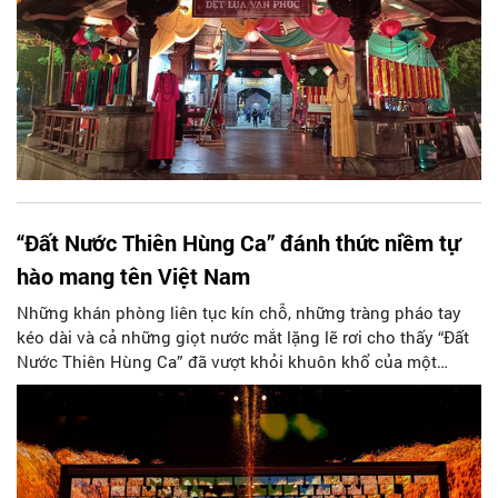
“Đất Nước Thiên Hùng Ca” đánh thức niềm tự
hào mang tên Việt Nam
Những khán phòng liên tục kín chỗ, những tràng pháo tay
kéo dài và cả những giọt nước mắt lặng lẽ rơi cho thấy “Đất
Nước Thiên Hùng Ca” đã vượt khỏi khuôn khổ của một
chương trình nghệ thuật. Kể câu chuyện lấy cảm hứng từ
lịch sử Việt Nam bằng ngôn ngữ sân khấu hiện đại, tác
phẩm không chỉ kết nối nhiều thế hệ khán giả, mà còn được
nhìn nhận như một hình mẫu mới của sản phẩm công
nghiệp văn hóa, đủ sức trở thành “đại sứ” đưa lịch sử và bản