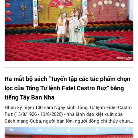
theo.
Ra mắt bộ sách "Tuyển tập các tác phẩm chọn
lọc của Tổng Tư lệnh Fidel Castro Ruz" bằng
tiếng Tây Ban Nha
Nhân kỷ niệm 100 năm Ngày sinh Tổng Tư lệnh Fidel Castro
Ruz (13/8/1926 - 13/8/2026) - nhà lãnh đạo kiệt xuất của
Cách mạng Cuba, người bạn lớn, người đồng chí thủy chung
của Đảng, Nhà nước và nhân dân Việt Nam, chiều 5/8, tại Hà
Nội, Nhà xuất bản Chính trị quốc gia Sự thật phối hợp với