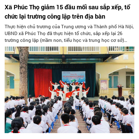
Xã Phúc Thọ giảm 15 đầu mối sau sắp xếp, tổ
chức lại trường công lập trên địa bàn
Thực hiện chủ trương của Trung ương và Thành phố Hà Nội,
UBND xã Phúc Thọ đã thực hiện tổ chức, sắp xếp lại 26
trường công lập (mầm non, tiểu học và trung học cơ sở)
hoạt động độc lập thành 11 trường. Sau khi sắp xếp, xã
Phúc Thọ giảm 15 đầu mối đơn vị, tỷ lệ tinh gọn đạt 57,69%.