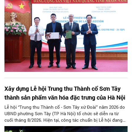
Ban Tuyên giáo Trung ương tổ chức Lễ giới thiệu bộ sách
“Tuyển tập các tác phẩm chọn lọc của Tổng Tư lệnh Fidel
Castro Ruz” gồm 24 tập bằng tiếng Tây Ban Nha.
Xây dựng Lễ hội Trung thu Thành cổ Sơn Tây
thành sản phẩm văn hóa đặc trưng của Hà Nội
Lễ hội “Trung thu Thành cổ - Sơn Tây xứ Đoài” năm 2026 do
UBND phường Sơn Tây (TP Hà Nội) tổ chức sẽ diễn ra từ
cuối tháng 8/2026. Hiện tại, công tác chuẩn bị Lễ hội đang
được chính quyền phường Sơn Tây cùng các phòng, ban,