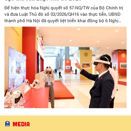
Để hiện thực hóa Nghị quyết số 57-NQ/TW của Bộ Chính trị
và đưa Luật Thủ đô số 02/2026/QH16 vào thực tiễn, UBND
thành phố Hà Nội đã quyết liệt triển khai đồng bộ 6 Nghị
quyết chuyên đề của HĐND Thành phố. Đợt triển khai này
đề ra khung chính sách cùng hệ thống giải pháp toàn diện
nhằm cụ thể hóa các cơ chế đặc thù, tạo động lực bứt phá
cho phát triển khoa học, công nghệ, đổi mới sáng tạo và
chuyển đổi số trên địa bàn Thủ đô.
Media