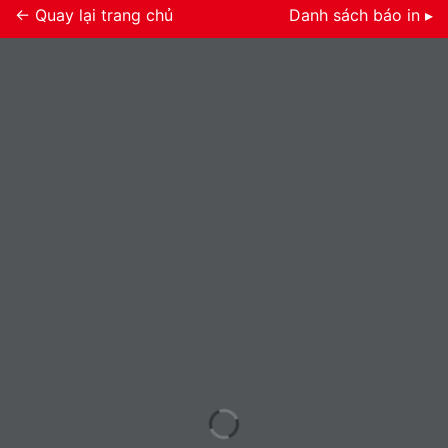
← Quay lại trang chủ
Danh sách báo in ▸