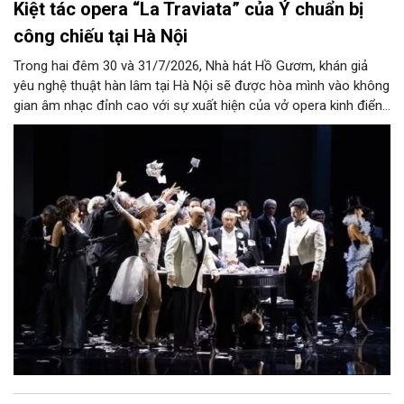
Kiệt tác opera “La Traviata” của Ý chuẩn bị
công chiếu tại Hà Nội
Trong hai đêm 30 và 31/7/2026, Nhà hát Hồ Gươm, khán giả
yêu nghệ thuật hàn lâm tại Hà Nội sẽ được hòa mình vào không
gian âm nhạc đỉnh cao với sự xuất hiện của vở opera kinh điển
“La Traviata”.