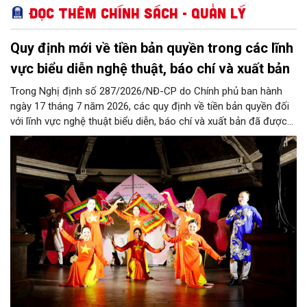
Đọc thêm Chính sách - Quản lý
Quy định mới về tiền bản quyền trong các lĩnh
vực biểu diễn nghệ thuật, báo chí và xuất bản
Trong Nghị định số 287/2026/NĐ-CP do Chính phủ ban hành
ngày 17 tháng 7 năm 2026, các quy định về tiền bản quyền đối
với lĩnh vực nghệ thuật biểu diễn, báo chí và xuất bản đã được
cụ thể hóa minh bạch với nhiều khung định mức chi tiết, đáp
ứng tính đặc thù của từng hoạt động sáng tạo và khai thác tác
phẩm.