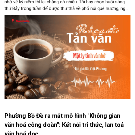
nhớ về kỷ niệm thì lại chẳng có nhiều. Tôi hay chọn buổi sáng
thứ Bảy trong tuần để được thư thả về phố núi quê hương, ngồi
đợi giọt đắng của đất đai, mưa nắng điểm từng nhịp xuống
chiếc ly sứ như đợi thời gian mở cánh cửa diệu kì của mình.
Phường Bồ Đề ra mắt mô hình "Không gian
văn hoá công đoàn": Kết nối tri thức, lan toả
văn hoá đọc