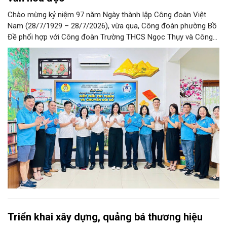
Chào mừng kỷ niệm 97 năm Ngày thành lập Công đoàn Việt
Nam (28/7/1929 – 28/7/2026), vừa qua, Công đoàn phường Bồ
Đề phối hợp với Công đoàn Trường THCS Ngọc Thụy và Công
đoàn Trường Tiểu học Ái Mộ B tổ chức Lễ ra mắt Mô hình
“Không gian văn hóa công đoàn”.
Triển khai xây dựng, quảng bá thương hiệu