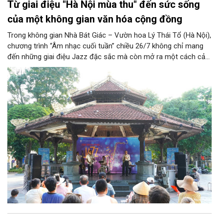
Từ giai điệu "Hà Nội mùa thu" đến sức sống
của một không gian văn hóa cộng đồng
Trong không gian Nhà Bát Giác – Vườn hoa Lý Thái Tổ (Hà Nội),
chương trình “Âm nhạc cuối tuần” chiều 26/7 không chỉ mang
đến những giai điệu Jazz đặc sắc mà còn mở ra một cách cảm
nhận mới về Hà Nội. Điểm nhấn của chương trình là ca khúc “Hà
Nội mùa thu” của nhạc sĩ Vũ Thanh đã đưa hình ảnh Thủ đô
hiện lên bằng vẻ đẹp tinh tế, giàu chiều sâu văn hóa, qua đó
khẳng định vai trò của nghệ thuật trong việc kiến tạo không
gian văn hóa cộng đồng và lan tỏa những giá trị bền vững của
thành phố.