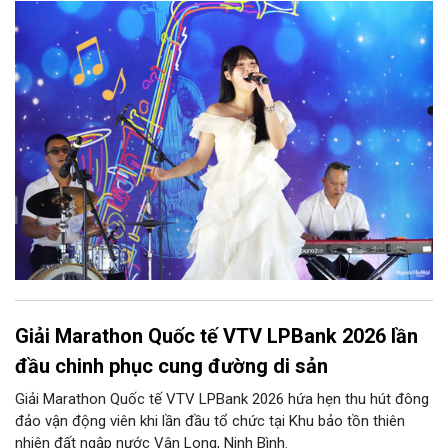
nhiều nền văn hóa gặp gỡ trong không gian di sản giữa lòng Thủ
đô. Từ những tác phẩm kinh điển của thế giới đến những giai
điệu Việt Nam đậm chất tự sự, chương trình mở ra một hành
trình thưởng thức âm nhạc đa tầng cảm xúc, góp phần bồi đắp
diện mạo văn hóa của Hà Nội - Thành phố sáng tạo.
Giải Marathon Quốc tế VTV LPBank 2026 lần
đầu chinh phục cung đường di sản
Giải Marathon Quốc tế VTV LPBank 2026 hứa hẹn thu hút đông
đảo vận động viên khi lần đầu tổ chức tại Khu bảo tồn thiên
nhiên đất ngập nước Vân Long, Ninh Bình.