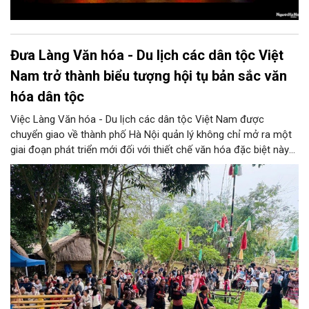
Đưa Làng Văn hóa - Du lịch các dân tộc Việt
Nam trở thành biểu tượng hội tụ bản sắc văn
hóa dân tộc
Việc Làng Văn hóa - Du lịch các dân tộc Việt Nam được
chuyển giao về thành phố Hà Nội quản lý không chỉ mở ra một
giai đoạn phát triển mới đối với thiết chế văn hóa đặc biệt này
mà còn tạo thêm động lực để Thủ đô hiện thực hóa mục tiêu
đưa văn hóa trở thành nguồn lực phát triển. Đó là định hướng
được nhấn mạnh trong Thông báo số 573-TB/TU ngày
16/7/2026 của Văn phòng Thành ủy về kết luận của đồng chí
Trần Đức Thắng, Ủy viên Bộ Chính trị, Bí thư Thành ủy tại buổi
làm việc với Làng Văn hóa - Du lịch các dân tộc Việt Nam.