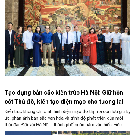
mới cho sự phát triển nhanh, bền vững của Thủ đô.
Tạo dựng bản sắc kiến trúc Hà Nội: Giữ hồn
cốt Thủ đô, kiến tạo diện mạo cho tương lai
Kiến trúc không chỉ định hình diện mạo đô thị mà còn lưu giữ ký
ức, phản ánh bản sắc văn hóa và trình độ phát triển của mỗi
thời đại. Đối với Hà Nội - thành phố ngàn năm văn hiến, việc
kiến tạo những công trình mới hài hòa với không gian lịch sử,