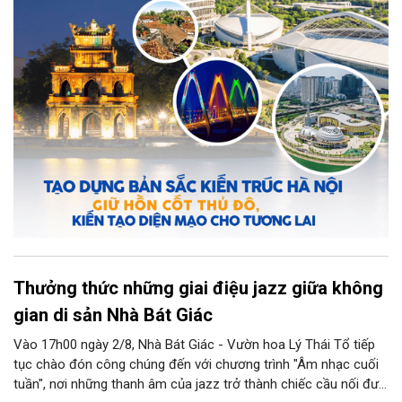
đồng thời phát huy vai trò của đội ngũ kiến trúc sư trong bảo
tồn và sáng tạo, là yêu cầu quan trọng để xây dựng Thủ đô
"Văn hiến - Văn minh - Hiện đại", đáp ứng yêu cầu phát triển
trong thời kỳ mới.
Thưởng thức những giai điệu jazz giữa không
gian di sản Nhà Bát Giác
Vào 17h00 ngày 2/8, Nhà Bát Giác - Vườn hoa Lý Thái Tổ tiếp
tục chào đón công chúng đến với chương trình "Âm nhạc cuối
tuần", nơi những thanh âm của jazz trở thành chiếc cầu nối đưa