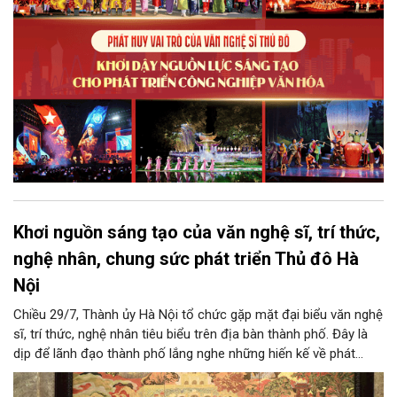
lực cạnh tranh và khẳng định vị thế của một trung tâm sáng tạo
trong kỷ nguyên mới.
Khơi nguồn sáng tạo của văn nghệ sĩ, trí thức,
nghệ nhân, chung sức phát triển Thủ đô Hà
Nội
Chiều 29/7, Thành ủy Hà Nội tổ chức gặp mặt đại biểu văn nghệ
sĩ, trí thức, nghệ nhân tiêu biểu trên địa bàn thành phố. Đây là
dịp để lãnh đạo thành phố lắng nghe những hiến kế về phát
triển khoa học công nghệ, đổi mới sáng tạo, công nghiệp văn
hóa và phát huy nguồn lực con người, góp phần tạo động lực