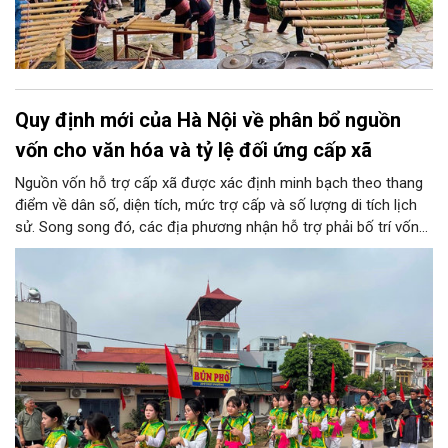
Quy định mới của Hà Nội về phân bổ nguồn
vốn cho văn hóa và tỷ lệ đối ứng cấp xã
Nguồn vốn hỗ trợ cấp xã được xác định minh bạch theo thang
điểm về dân số, diện tích, mức trợ cấp và số lượng di tích lịch
sử. Song song đó, các địa phương nhận hỗ trợ phải bố trí vốn
đối ứng tối thiểu từ 10% đến 20% tùy điều kiện ngân sách thực
tế nhằm nâng cao tính tự chủ của cơ sở trong việc phát triển
toàn diện văn hóa Thủ đô.