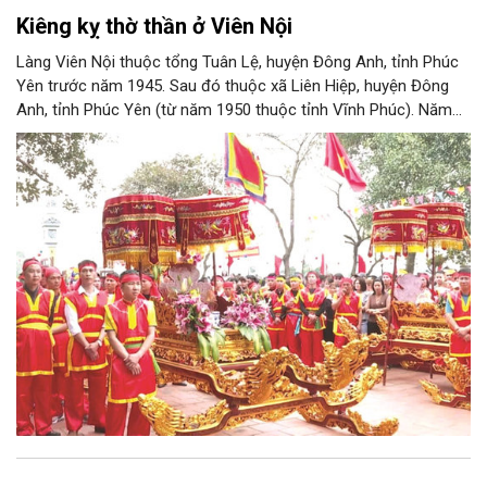
Kiêng kỵ thờ thần ở Viên Nội
Làng Viên Nội thuộc tổng Tuân Lệ, huyện Đông Anh, tỉnh Phúc
Yên trước năm 1945. Sau đó thuộc xã Liên Hiệp, huyện Đông
Anh, tỉnh Phúc Yên (từ năm 1950 thuộc tỉnh Vĩnh Phúc). Năm
1961, làng được sáp nhập vào Hà Nội. Năm 1965, Viên Nội
thuộc xã Vân Nội; từ ngày 1/7/2025 thuộc xã Phúc Thịnh, Hà
Nội. Viên Nội thờ hai vị thần là Đống Băng và Uông Tá (thời
Hùng Vương thứ 18) cùng Diệu La công chúa, nữ tướng thời Hai
Bà Trưng.