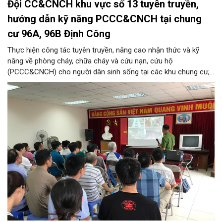
Đội CC&CNCH khu vực số 13 tuyên truyền,
hướng dẫn kỹ năng PCCC&CNCH tại chung
cư 96A, 96B Định Công
Thực hiện công tác tuyên truyền, nâng cao nhận thức và kỹ
năng về phòng cháy, chữa cháy và cứu nạn, cứu hộ
(PCCC&CNCH) cho người dân sinh sống tại các khu chung cư,
ngày 31/7/2026, Đội Cảnh sát chữa cháy và cứu nạn, cứu hộ
khu vực số 13 - Phòng Cảnh sát PCCC&CNCH, Công an thành
phố Hà Nội đã phối hợp với Ban quản lý hai tòa nhà chung cư
96A và 96B Định Công (phường Phương Liệt, thành phố Hà Nội)
tổ chức buổi tuyên truyền, phổ biến kiến thức và kỹ năng về
PCCC&CNCH.