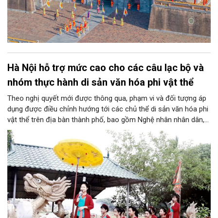
Hà Nội hỗ trợ mức cao cho các câu lạc bộ và
nhóm thực hành di sản văn hóa phi vật thể
Theo nghị quyết mới được thông qua, phạm vi và đối tượng áp
dụng được điều chỉnh hướng tới các chủ thể di sản văn hóa phi
vật thể trên địa bàn thành phố, bao gồm Nghệ nhân nhân dân,
Nghệ nhân ưu tú, các câu lạc bộ, nhóm thực hành, nghệ nhân
và người thực hành di sản. Đáng chú ý, Hà Nội quyết định giữ
nguyên mức hỗ trợ rất cao cho các câu lạc bộ và nhóm thực
hành di sản văn hóa phi vật thể.