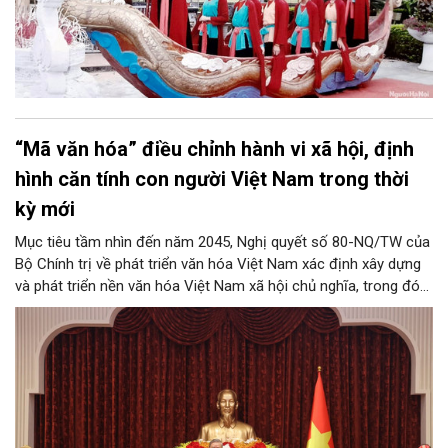
“Mã văn hóa” điều chỉnh hành vi xã hội, định
hình căn tính con người Việt Nam trong thời
kỳ mới
Mục tiêu tầm nhìn đến năm 2045, Nghị quyết số 80-NQ/TW của
Bộ Chính trị về phát triển văn hóa Việt Nam xác định xây dựng
và phát triển nền văn hóa Việt Nam xã hội chủ nghĩa, trong đó
con người là trung tâm, chủ thể, mục tiêu, động lực của phát
triển; các giá trị văn hóa giữ vai trò nền tảng, chuẩn mực và
được thẩm thấu trong mọi lĩnh vực của đời sống xã hội...