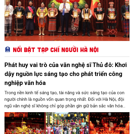
Nổi bật Tạp chí Người Hà Nội
Phát huy vai trò của văn nghệ sĩ Thủ đô: Khơi
dậy nguồn lực sáng tạo cho phát triển công
nghiệp văn hóa
Trong nền kinh tế sáng tạo, tài năng và sức sáng tạo của con
người chính là nguồn vốn quan trọng nhất. Đối với Hà Nội, đội
ngũ văn nghệ sĩ không chỉ góp phần gìn giữ bản sắc văn hóa
mà còn giữ vai trò trung tâm trong quá trình hình thành các sản
phẩm công nghiệp văn hóa có giá trị. Khơi dậy, phát huy và tạo
điều kiện để nguồn lực sáng tạo ấy phát triển sẽ là “chìa khóa”
để Hà Nội khai thác hiệu quả tiềm năng văn hóa, nâng cao năng