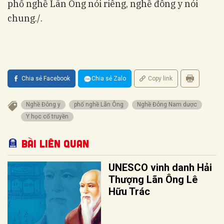
phố nghề Lãn Ông nói riêng, nghề đông y nói
chung./.
Chia sẻ Facebook
Chia sẻ Zalo
Copy link
Nghề Đông y
phố nghề Lãn Ông
Nghề Đông Nam dược
Y học cổ truyền
Bài liên quan
UNESCO vinh danh Hải
Thượng Lãn Ông Lê
Hữu Trác