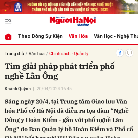
bình luận
Theo Dòng Sự Kiện
Văn Hóa
Văn Học - Nghệ Th
Trang chủ
Văn hóa
Chính sách - Quản lý
Tìm giải pháp phát triển phố
nghề Lãn Ông
Khánh Quỳnh
20/04/2024 16:45
Sáng ngày 20/4, tại Trung tâm Giao lưu Văn
Hủy
G
hóa Phố cổ Hà Nội đã diễn ra tọa đàm “Nghề
Đông y Hoàn Kiếm - gắn với phố nghề Lãn
Ông” do Ban Quản lý hồ Hoàn Kiếm và Phố cổ