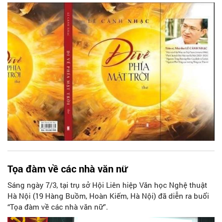
Nội. Anh đã in bốn tập truyện và truyện kí cùng nhiều tập
thơ như: “Khúc giao mùa” (2005), “Không bao giờ trăng
khuyết” (2010), “Khúc thiên thai” (2015), “Non nước đàn trời”
(2015). Tập thơ thứ 5 của anh có tên là “Đi về phía mặt trời”,
do cơ duyên mà đến tay tôi. Tôi đọc và không khỏi ngạc
nhiên, khâm phục trước sức cảm, sức viết của anh. Nhan đề
của tập thơ giàu tính biểu tượng, thể hiện khái quát nội hàm
hướng về mặt trời, hướng về ánh sáng.
Tọa đàm về các nhà văn nữ
Sáng ngày 7/3, tại trụ sở Hội Liên hiệp Văn học Nghệ thuật
Hà Nội (19 Hàng Buồm, Hoàn Kiếm, Hà Nội) đã diễn ra buổi
“Tọa đàm về các nhà văn nữ”.