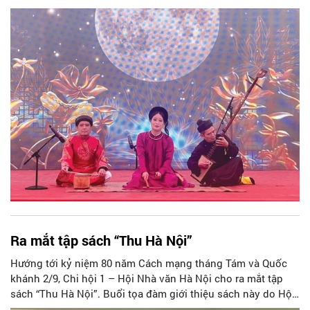
văn hóa được thể hiện qua các tác phẩm văn học nghệ thuật
(VHNT) gắn bó với đời sống nhân dân Thủ đô. Nói riêng về
diện mạo văn học, bên cạnh những thành tựu to lớn mà các
nhà văn Hà Nội đóng góp trong hai cuộc kháng chiến chống
Pháp và Mỹ thì các tác phẩm văn học có quy mô và chất
lượng cao ở thời kỳ đổi mới vẫn còn thưa vắng, thậm chí mờ
nhạt. Nhìn lại chặng đường sáng tạo văn chương của các
nhà văn dưới mái nhà chung - Hội Nhà văn Hà Nội, đặc biệt
trong 20 năm trở lại đây có thể thấy rõ điều đó.
Ra mắt tập sách “Thu Hà Nội”
Hướng tới kỷ niệm 80 năm Cách mạng tháng Tám và Quốc
khánh 2/9, Chi hội 1 – Hội Nhà văn Hà Nội cho ra mắt tập
sách “Thu Hà Nội”. Buổi tọa đàm giới thiệu sách này do Hội
Nhà văn Hà Nội tổ chức sáng 29/8, thu hút đông đảo hội