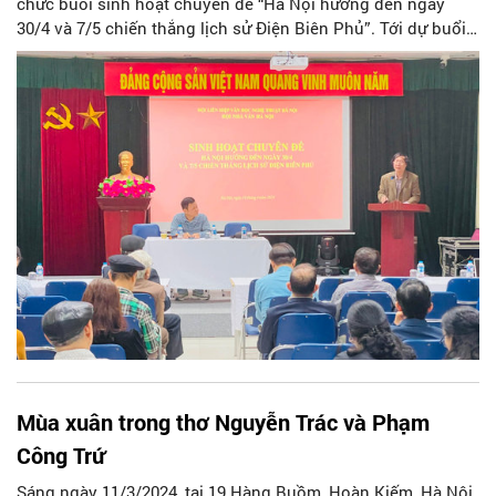
chức buổi sinh hoạt chuyên đề “Hà Nội hướng đến ngày
30/4 và 7/5 chiến thắng lịch sử Điện Biên Phủ”. Tới dự buổi
sinh hoạt có đại diện Ban Chấp hành Hội và đông đảo hội
viên, văn nghệ sĩ.
Mùa xuân trong thơ Nguyễn Trác và Phạm
Công Trứ
Sáng ngày 11/3/2024, tại 19 Hàng Buồm, Hoàn Kiếm, Hà Nội,