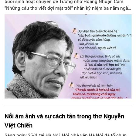
buổi sinh hoạt chuyên đề Tưởng nhớ Hoàng Nhuận Cầm
"Những câu thơ viết đợi mặt trời" nhân kỷ niệm ba năm ngày
mất của nhà thơ. Tới dự buổi sinh hoạt hôm nay có đại diện
ban chấp hành Hội và đông đảo hội viên, văn nghệ sĩ.
Nỗi ám ảnh và sự cách tân trong thơ Nguyễn
Việt Chiến
Sáng ngày 25/4, tại Hà Nội, Hội Nhà văn Hà Nội đã tổ chức