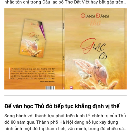
nhắc tên chị trong Câu lạc bộ Thơ Đất Việt hay bắt gặp trên
pano Ngày thơ Nguyên tiêu. Nhưng chỉ đến khi cầm trên tay
“Nhặt mùa” và “Gỡ từ ngực cỏ”, tôi mới nhận ra: vẻ đẹp của
thơ Giang Đăng không chỉ nằm ở sự mượt mà của ngôn từ
mà còn ở chiều sâu triết luận, ở tâm thế, cảm xúc và những
trải nghiệm đa tầng trước đời sống.
Để văn học Thủ đô tiếp tục khẳng định vị thế
Song hành với thành tựu phát triển kinh tế, chính trị của Thủ
đô 80 năm qua, Thành phố Hà Nội đang nỗ lực xây dựng
hình ảnh một đô thị thanh lịch, văn minh, trong đó chiều sâu