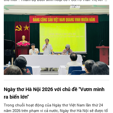
Phó Chủ tịch Hội Liên hiệp Văn học Nghệ thuật Hà Nội, Chủ
tịch Hội Văn nghệ dân gian Hà Nội; nhà thơ Trần Gia Thái -
Chủ tịch Hội Nhà văn Hà Nội cùng đông đảo hội viên Hội
Nhà văn Hà Nội, Hội Văn nghệ dân gian Hà Nội và những
người yêu thơ.
Ngày thơ Hà Nội 2026 với chủ đề "Vươn mình
ra biển lớn"
Trong chuỗi hoạt động của Ngày thơ Việt Nam lần thứ 24
năm 2026 trên phạm vi cả nước, Ngày thơ Hà Nội sẽ được tổ