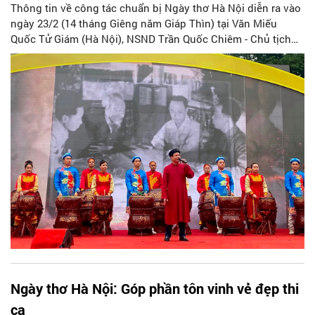
Thông tin về công tác chuẩn bị Ngày thơ Hà Nội diễn ra vào
ngày 23/2 (14 tháng Giêng năm Giáp Thìn) tại Văn Miếu
Quốc Tử Giám (Hà Nội), NSND Trần Quốc Chiêm - Chủ tịch
Hội Liên hiệp VHNT Hà Nội cho biết, công tác chuẩn bị đã
hoàn tất và sẵn sàng cho mỗi tiết mục trình diễn hoàn hảo
nhất.
Ngày thơ Hà Nội: Góp phần tôn vinh vẻ đẹp thi
ca