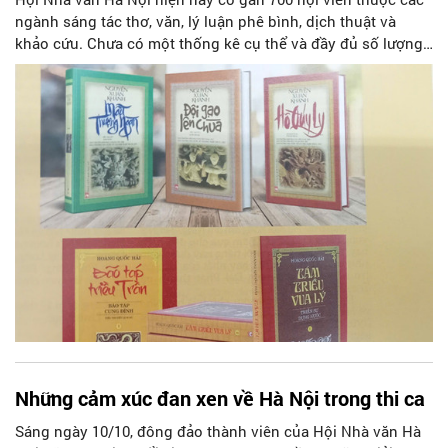
ngành sáng tác thơ, văn, lý luận phê bình, dịch thuật và
khảo cứu. Chưa có một thống kê cụ thể và đầy đủ số lượng
các nhà văn chuyên môn hóa sáng tác khi lựa chọn thể loại
văn học nhưng ước tính thì số người làm thơ và viết văn
xuôi là không bên nào áp đảo bên nào. Nói hình ảnh thì thơ
và văn xuôi là hai dòng chủ lưu thao thiết chảy tạo nên diện
mạo cũng như khí sắc văn học Thủ đô trong vòng bảy thập
kỷ qua (1954-2024). Đặc điểm của đội ngũ nhà văn Hà Nội
thường là “2 trong 1” (vừa là hội viên Hội Nhà văn Việt Nam
và Hội Nhà văn Hà Nội). Cũng không có gì đáng ngạc nhiên
khi Hà Nội là Thủ đô với ưu thế tập trung tinh hoa, hội tụ và
lan tỏa các giá trị văn hóa, văn học nghệ thuật của cả nước.
Tạo tác nên thành tựu văn học Thủ đô qua các chặng đường
văn từ 1954 - 2024 là sự nỗ lực của các thế hệ nhà văn, theo
quy luật tre già măng mọc.
Những cảm xúc đan xen về Hà Nội trong thi ca
Sáng ngày 10/10, đông đảo thành viên của Hội Nhà văn Hà