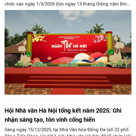
chức vào ngày 1/3/2026 (tức ngày 13 tháng Giêng năm Bính
Ngọ) tại Văn Miếu - Quốc Tử Giám. Với chủ đề “Vươn mình ra
biển lớn”, Ngày thơ Hà Nội do Hội Liên hiệp Văn học Nghệ
thuật Hà Nội và Hội Nhà văn Hà Nội tổ chức tiếp tục thể
hiện vị thế của Hà Nội đồng thời góp phần tôn vinh các giá
trị của thi ca.
Hội Nhà văn Hà Nội tổng kết năm 2025: Ghi
nhận sáng tạo, tôn vinh cống hiến
Sáng ngày 15/12/2025, tại Nhà Văn hóa Đống Đa (số 22 phố
Đặng Tiến Đông, Hà Nội), Hội Nhà văn Hà Nội đã tổ chức Hội