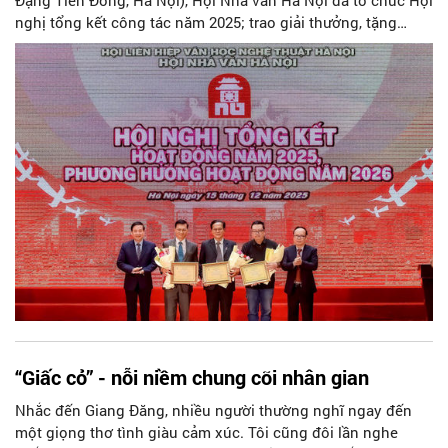
nghị tổng kết công tác năm 2025; trao giải thưởng, tặng
thưởng văn học và trao quyết định kết nạp hội viên mới.
Tham dự hội nghị tổng kết có đại diện lãnh đạo Hội Liên
hiệp Văn học Nghệ thuật Hà Nội, lãnh đạo các hội chuyên
ngành, lãnh đạo Tạp chí Người Hà Nội, lãnh đạo các sở, ban,
ngành cùng đông đảo các văn nghệ sĩ hội viên.
“Giấc cỏ” - nỗi niềm chung cõi nhân gian
Nhắc đến Giang Đăng, nhiều người thường nghĩ ngay đến
một giọng thơ tình giàu cảm xúc. Tôi cũng đôi lần nghe