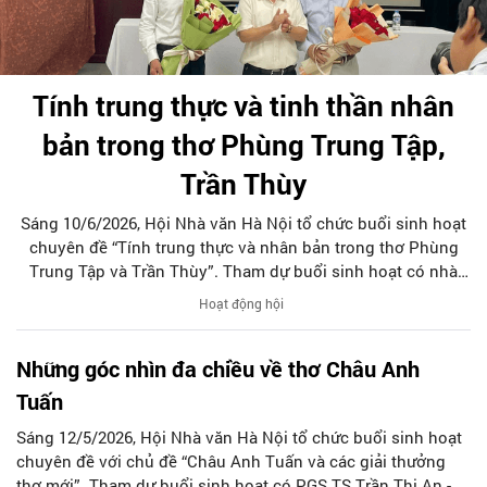
Tính trung thực và tinh thần nhân
bản trong thơ Phùng Trung Tập,
Trần Thùy
Sáng 10/6/2026, Hội Nhà văn Hà Nội tổ chức buổi sinh hoạt
chuyên đề “Tính trung thực và nhân bản trong thơ Phùng
Trung Tập và Trần Thùy”. Tham dự buổi sinh hoạt có nhà
thơ Trần Gia Thái - Chủ tịch Hội Nhà văn Hà Nội; nhà thơ Bùi
Hoạt động hội
Việt Mỹ - Phó Chủ tịch Thường trực Hội Nhà văn Hà Nội, Chủ
tịch Hội đồng Lý luận phê bình Hội Nhà văn Hà Nội cùng
Những góc nhìn đa chiều về thơ Châu Anh
đông đảo các hội viên Hội Nhà văn Hà Nội.
Tuấn
Sáng 12/5/2026, Hội Nhà văn Hà Nội tổ chức buổi sinh hoạt
chuyên đề với chủ đề “Châu Anh Tuấn và các giải thưởng
thơ mới”. Tham dự buổi sinh hoạt có PGS.TS Trần Thị An -