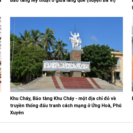
à
Bảo tàng Mỹ thuật ở giữa làng quê (huyện Ba Vì)
Khu Cháy, Bảo tàng Khu Cháy - một địa chỉ đỏ về
truyền thống đấu tranh cách mạng ở Ứng Hoà, Phú
Xuyên