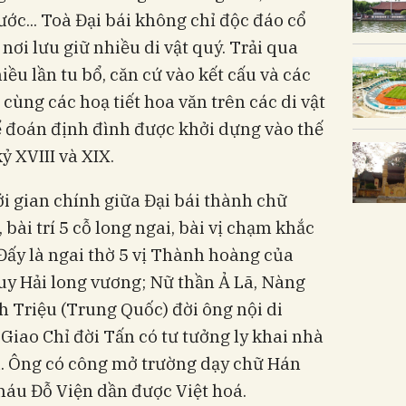
ớc... Toà Đại bái không chỉ độc đáo cổ
 nơi lưu giữ nhiều di vật quý. Trải qua
iều lần tu bổ, căn cứ vào kết cấu và các
cùng các hoạ tiết hoa văn trên các di vật
hể đoán định đình được khởi dựng vào thế
kỷ XVIII và XIX.
i gian chính giữa Đại bái thành chữ
 bài trí 5 cỗ long ngai, bài vị chạm khắc
 Đấy là ngai thờ 5 vị Thành hoàng của
uy Hải long vương; Nữ thần Ả Lã, Nàng
h Triệu (Trung Quốc) đời ông nội di
Giao Chỉ đời Tấn có tư tưởng ly khai nhà
u. Ông có công mở trường dạy chữ Hán
háu Đỗ Viện dần được Việt hoá.