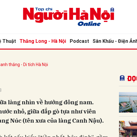
bình luận
ệ Thuật
Thăng Long - Hà Nội
Podcast
Sân Khấu - Điện Ản
anh thắng - Di tích Hà Nội
Đọ
3
iữa làng nhìn về hướng đông nam.
Hủy
G
nước nhỏ, giữa đắp gò tựa như viên
làng Núc (tên xưa của làng Canh Nậu).