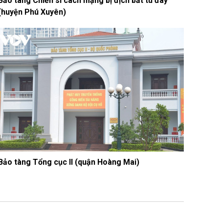
Bảo tàng Chiến sĩ cách mạng bị địch bắt tù đày
(huyện Phú Xuyên)
Bảo tàng Tổng cục II (quận Hoàng Mai)