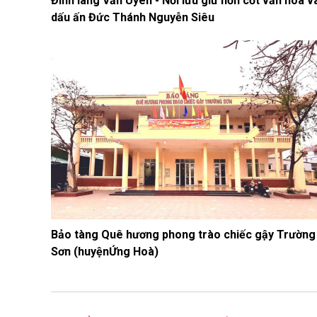
Đình làng Văn Uyên - Nơi lưu giữ hồn cốt văn hóa v
dấu ấn Đức Thánh Nguyễn Siêu
Bảo tàng Quê hương phong trào chiếc gậy Trường
Sơn (huyệnỨng Hoà)