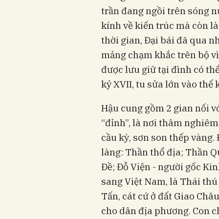
trần đang ngồi trên sóng nư
kính về kiến trúc mà còn là
thời gian, Đại bái đã qua nh
mảng chạm khắc trên bộ vì 
được lưu giữ tại đình có t
kỷ XVII, tu sửa lớn vào thế 
Hậu cung gồm 2 gian nối vớ
“đỉnh”, là nơi thâm nghiêm,
cầu kỳ, sơn son thếp vàng.
làng: Thần thổ địa; Thần Q
Đề; Đỗ Viện - người gốc Kin
sang Việt Nam, là Thái thú 
Tấn, cát cứ ở đất Giao Châ
cho dân địa phương. Con c