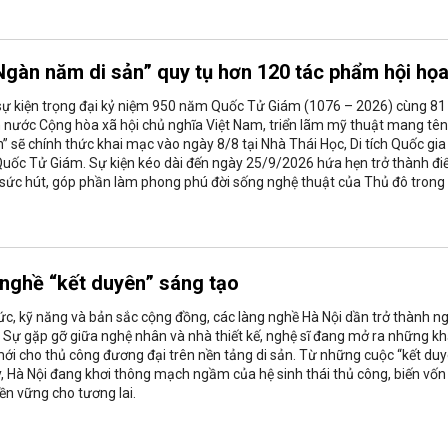
Ngàn năm di sản” quy tụ hơn 120 tác phẩm hội họ
sự kiện trọng đại kỷ niệm 950 năm Quốc Tử Giám (1076 – 2026) cùng 81
nước Cộng hòa xã hội chủ nghĩa Việt Nam, triển lãm mỹ thuật mang tên
” sẽ chính thức khai mạc vào ngày 8/8 tại Nhà Thái Học, Di tích Quốc gia
Quốc Tử Giám. Sự kiện kéo dài đến ngày 25/9/2026 hứa hẹn trở thành đ
sức hút, góp phần làm phong phú đời sống nghệ thuật của Thủ đô trong
 nghề “kết duyên” sáng tạo
ý ức, kỹ năng và bản sắc cộng đồng, các làng nghề Hà Nội dần trở thành n
. Sự gặp gỡ giữa nghệ nhân và nhà thiết kế, nghệ sĩ đang mở ra những k
mới cho thủ công đương đại trên nền tảng di sản. Từ những cuộc “kết duy
 Hà Nội đang khơi thông mạch ngầm của hệ sinh thái thủ công, biến vốn
ền vững cho tương lai.