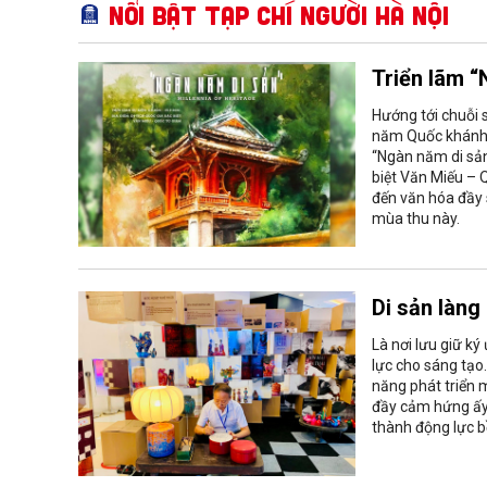
Nổi bật Tạp chí Người Hà Nội
Triển lãm “
Hướng tới chuỗi 
năm Quốc khánh 
“Ngàn năm di sản
biệt Văn Miếu – 
đến văn hóa đầy 
mùa thu này.
Di sản làng
Là nơi lưu giữ k
lực cho sáng tạo
năng phát triển 
đầy cảm hứng ấy,
thành động lực b