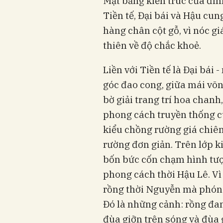
Mặt bằng kiến trúc của đình
Tiền tế, Đại bái và Hậu cung
hàng chân cột gỗ, vì nóc g
thiên về độ chắc khoẻ.
Liền với Tiền tế là Đại bái 
góc đao cong, giữa mái võn
bờ giải trang trí hoa chanh
phong cách truyền thống củ
kiểu chồng rường giá chiên
rường đơn giản. Trên lớp ki
bốn bức cốn chạm hình tượ
phong cách thời Hậu Lê. Vì
rồng thời Nguyễn mà phóng
Đó là những cảnh: rồng đan
đùa giỡn trên sóng và đùa g