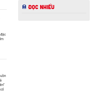
Đọc nhiều
a
 đặc
iểm
guồn
hả
ên”
 cổ