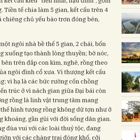
 kết cấu kiểu “tiền nhất, hậu đinh”, gồm
. Tiền tế chia làm 5 gian, kết cấu trên 4
iá chiêng chủ yếu bào trơn đóng bén,
- một ngôi nhà bề thế 5 gian, 2 chái, bốn
g xuống tạo thành lòng thuyền; bờ nóc,
, bên trên đắp con kìm, nghê, rồng theo
a ngôi đình cổ xưa. Vì thượng kết cấu
g; vì hạ là các bức rường cốn chồng
ến trúc ở vì nách gian giữa Đại bái còn
ng rồng là linh vật trung tâm mang
 thế hình tượng rồng không dữ tợn như ở
 khoáng, gần gũi với đời sống dân gian.
g đùa vui với các loài thuỷ tộc, đang
iỡn với các chàng trai đóng khố, cởi