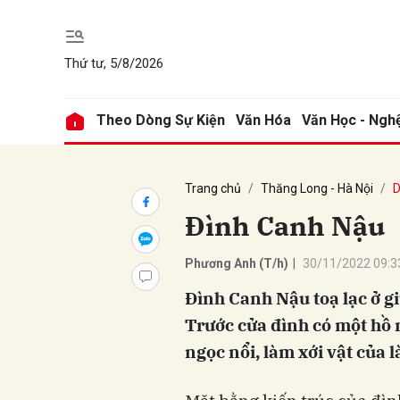
Thứ tư, 5/8/2026
Gửi 
Theo Dòng Sự Kiện
Văn Hóa
Văn Học - Ngh
Trang chủ
Thăng Long - Hà Nội
D
Đình Canh Nậu
Phương Anh (T/h)
|
30/11/2022 09:3
Đình Canh Nậu toạ lạc ở g
Trước cửa đình có một hồ 
ngọc nổi, làm xới vật của 