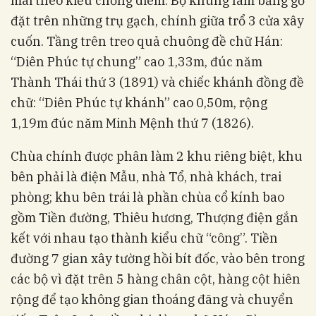
mái theo kiểu chồng diêm. Bộ khung làm bằng gỗ
đặt trên những trụ gạch, chính giữa trổ 3 cửa xây
cuốn. Tầng trên treo quả chuông đề chữ Hán:
“Diên Phúc tự chung” cao 1,33m, đúc năm
Thành Thái thứ 3 (1891) và chiếc khánh đồng đề
chữ: “Diên Phúc tự khánh” cao 0,50m, rộng
1,19m đúc năm Minh Mệnh thứ 7 (1826).
Chùa chính được phân làm 2 khu riêng biệt, khu
bên phải là điện Mẫu, nhà Tổ, nhà khách, trai
phòng; khu bên trái là phần chùa cổ kính bao
gồm Tiền đường, Thiêu hương, Thượng điện gắn
kết với nhau tạo thành kiểu chữ “công”. Tiền
đường 7 gian xây tường hồi bít đốc, vào bên trong
các bộ vì đặt trên 5 hàng chân cột, hàng cột hiên
rộng để tạo không gian thoáng đãng và chuyển