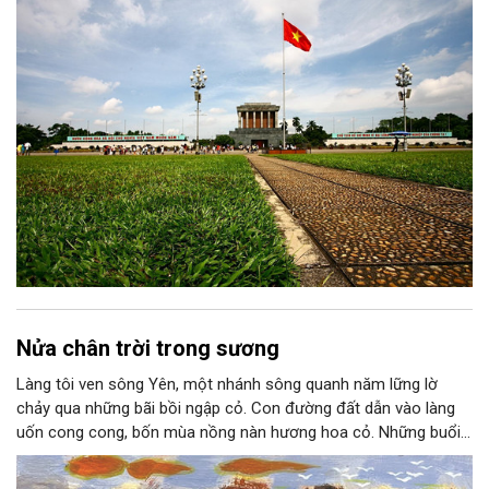
thành niềm tin, thành nhận thức chung của mỗi người dân.
Nửa chân trời trong sương
Làng tôi ven sông Yên, một nhánh sông quanh năm lững lờ
chảy qua những bãi bồi ngập cỏ. Con đường đất dẫn vào làng
uốn cong cong, bốn mùa nồng nàn hương hoa cỏ. Những buổi
hoàng hôn, khi nắng đã dịu xuống phía cuối sông, đám hoa tím
lại thẫm màu như có ai vừa rắc lên một lớp khói.