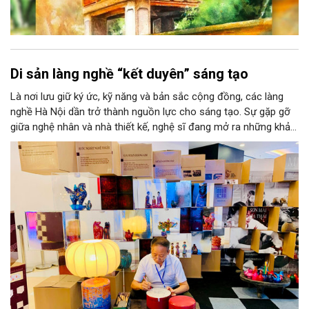
Di sản làng nghề “kết duyên” sáng tạo
Là nơi lưu giữ ký ức, kỹ năng và bản sắc cộng đồng, các làng
nghề Hà Nội dần trở thành nguồn lực cho sáng tạo. Sự gặp gỡ
giữa nghệ nhân và nhà thiết kế, nghệ sĩ đang mở ra những khả
năng phát triển mới cho thủ công đương đại trên nền tảng di
sản. Từ những cuộc “kết duyên” đầy cảm hứng ấy, Hà Nội đang
khơi thông mạch ngầm của hệ sinh thái thủ công, biến vốn cổ
thành động lực bền vững cho tương lai.