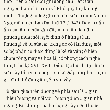
tiếp. Trên 2 câu đầu ghi dòng chữ Hán: Càn
nguyên hanh lợi trinh và Phú quý thọ khang
ninh. Thượng lương ghi năm tu sửa là năm Nhâm
Ngọ, niên hiệu Bảo Đại thứ 17 (1942). Đây là dấu
ấn của lần tu sửa gần đây mà nhân dân địa
phương mua một ngôi đình ở Phùng (Đan
Phượng) về tu sửa lại, trong đó có tận dụng một
số bộ phận cũ được dùng là kẻ và ván ; ở hiên
chạm rồng, mây và hoa lá, có phong cách nghệ
thuật thế kỷ XVII, XVIII. Điều đặc biệt là tại lần tu
sửa này tấm ván dong trên kẻ giáp hồi phải chạm
gia đình hổ đang âu yếm vui vầy.
Từ gian giữa Tiền đường về phía sau là 3 gian
Thiêu hương và nối với Thượng điện 3 gian nhà
ngang. Bộ khung của hai hạng này đều thuộc