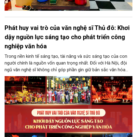
Phát huy vai trò của văn nghệ sĩ Thủ đô: Khơi
dậy nguồn lực sáng tạo cho phát triển công
nghiệp văn hóa
Trong nền kinh tế sáng tạo, tài năng và sức sáng tạo của con
người chính là nguồn vốn quan trọng nhất. Đối với Hà Nội, đội
ngũ văn nghệ sĩ không chỉ góp phần gìn giữ bản sắc văn hóa
mà còn giữ vai trò trung tâm trong quá trình hình thành các sản
phẩm công nghiệp văn hóa có giá trị. Khơi dậy, phát huy và tạo
điều kiện để nguồn lực sáng tạo ấy phát triển sẽ là “chìa khóa”
để Hà Nội khai thác hiệu quả tiềm năng văn hóa, nâng cao năng
lực cạnh tranh và khẳng định vị thế của một trung tâm sáng tạo
trong kỷ nguyên mới.