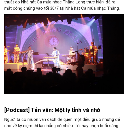
thuật do Nhà hát Ca múa nhạc Thăng Long thực hiện, đã ra
mắt công chúng vào tối 30/7 tại Nhà hát Ca múa nhạc Thăng
Long (số 31 - 33 phố Lương Văn Can, phường Hoàn Kiếm).
[Podcast] Tản văn: Một ly tỉnh và nhớ
Người ta có muôn vàn cách để quên một điều gì đó nhưng để
nhớ về kỷ niệm thì lại chẳng có nhiều. Tôi hay chọn buổi sáng