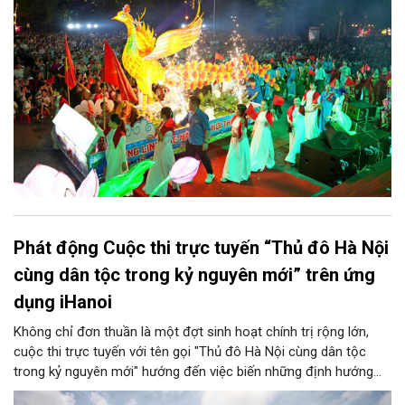
thu quy mô, đặc sắc và giàu bản sắc văn hóa xứ Đoài.
Phát động Cuộc thi trực tuyến “Thủ đô Hà Nội
cùng dân tộc trong kỷ nguyên mới” trên ứng
dụng iHanoi
Không chỉ đơn thuần là một đợt sinh hoạt chính trị rộng lớn,
cuộc thi trực tuyến với tên gọi "Thủ đô Hà Nội cùng dân tộc
trong kỷ nguyên mới" hướng đến việc biến những định hướng
chiến lược trong Nghị quyết số 02-NQ/TW của Bộ Chính trị