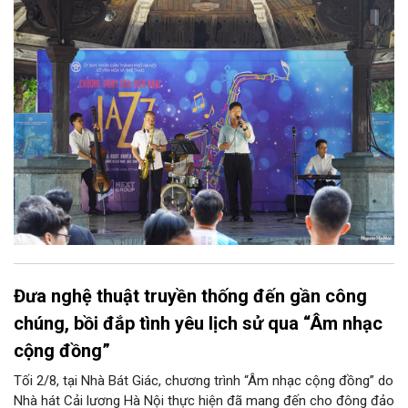
diễn của NSƯT Quyền Văn Minh và các nghệ sĩ Bình Minh Jazz
Club, mở ra một không gian âm nhạc giàu cảm xúc ngay giữa
trung tâm Thủ đô.
Đưa nghệ thuật truyền thống đến gần công
chúng, bồi đắp tình yêu lịch sử qua “Âm nhạc
cộng đồng”
Tối 2/8, tại Nhà Bát Giác, chương trình “Âm nhạc cộng đồng” do
Nhà hát Cải lương Hà Nội thực hiện đã mang đến cho đông đảo