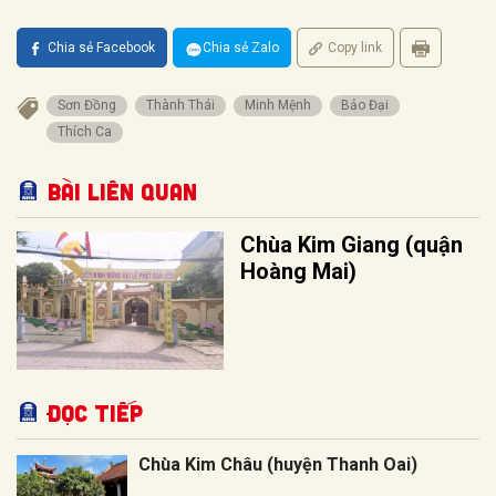
Chia sẻ Facebook
Chia sẻ Zalo
Copy link
Sơn Đồng
Thành Thái
Minh Mệnh
Bảo Đại
Thích Ca
Bài liên quan
Chùa Kim Giang (quận
Hoàng Mai)
Đọc tiếp
Chùa Kim Châu (huyện Thanh Oai)