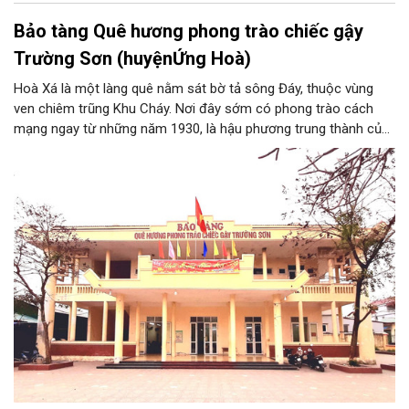
Bảo tàng Quê hương phong trào chiếc gậy
Trường Sơn (huyệnỨng Hoà)
Hoà Xá là một làng quê nằm sát bờ tả sông Đáy, thuộc vùng
ven chiêm trũng Khu Cháy. Nơi đây sớm có phong trào cách
mạng ngay từ những năm 1930, là hậu phương trung thành của
cuộc kháng chiến chống Pháp. Trong công cuộc kháng chiến
chống Mỹ cứu nước, Hòa Xá được xem là quê hương của
phong trào động viên thanh niên lên đường “xẻ dọc Trường Sơn
đi cứu nước” và câu chuyện huyền thoại “chiếc gậy Trường
Sơn”.