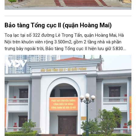
Bảo tàng Tổng cục II (quận Hoàng Mai)
Toạ lạc tại số 322 đường Lê Trọng Tấn, quận Hoàng Mai, Hà
Nội trên khuôn viên rộng 3.500m2, gồm 2 tầng nhà và phần
trưng bày ngoài trời, Bảo tàng Tổng cục II hiện lưu giữ 5.830
hiện vật, trong đó có nhiều hiện vật quý hiếm gắn liền với cuộc
đời hoạt động của nhiều chiến sĩ tình báo xuất sắc của Quân
đội nhân dân Việt Nam. Với chức năng phục vụ công tác nghiên
cứu, tham quan học tập, giáo dục truyền thống, Bảo tàng Tổng
cục II chính thức được Bộ Văn hoá - Thông tin công nhận nằm
trong hệ thống các bảo tàng cấp 2 toàn quân.