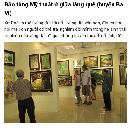
Bảo tàng Mỹ thuật ở giữa làng quê (huyện Ba
Vì)
Xứ Đoài là một vùng đất tối cổ - vùng địa văn hoá, địa thi hoạ -
nơi mà con người có thể trải nghiệm đời mình trong hệ sinh thái
tự nhiên của vùng đất, đi qua những truyền thuyết, cổ tích, để từ
đó tạo nên tâm tính, giọng nói đặc trưng của con người xứ
Đoài. Nắng và gió, núi và sông xứ Đoài đã gợi cảm hứng sáng
tác cho một Tản Đà, một Quang Dũng và nhiều thi nhân, hoạ sĩ:
từ Tô Ngọc Vân, Nguyễn Gia Trí đến Sĩ Tốt, Nguyễn Tiến Chung,
Nguyễn Tư Nghiêm, Nguyễn Sáng... và những thế hệ văn nghệ sĩ
sau này, ở họ đều có những sáng tác xuất sắc về xứ Đoài.