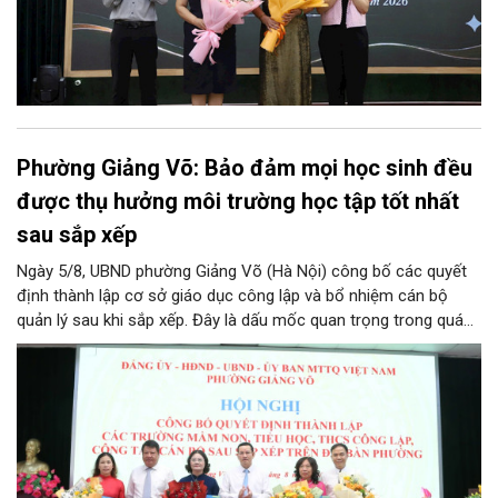
Phường Giảng Võ: Bảo đảm mọi học sinh đều
được thụ hưởng môi trường học tập tốt nhất
sau sắp xếp
Ngày 5/8, UBND phường Giảng Võ (Hà Nội) công bố các quyết
định thành lập cơ sở giáo dục công lập và bổ nhiệm cán bộ
quản lý sau khi sắp xếp. Đây là dấu mốc quan trọng trong quá
trình kiện toàn tổ chức bộ máy, thực hiện chủ trương tinh gọn,
nâng cao hiệu lực, hiệu quả quản lý theo các nghị quyết của
Trung ương và kế hoạch của UBND TP Hà Nội.