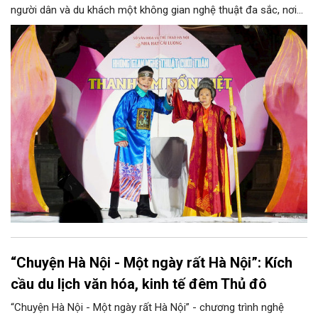
người dân và du khách một không gian nghệ thuật đa sắc, nơi
những làn điệu cải lương, ca cổ, tân cổ và các tiết mục múa
hòa quyện trong không gian của phố đi bộ hồ Hoàn Kiếm. Đặc
biệt, chương trình có sự giao lưu của các nghệ sĩ đến từ
phương Nam, góp phần tạo nên cuộc gặp gỡ nghệ thuật giàu
cảm xúc.
“Chuyện Hà Nội - Một ngày rất Hà Nội”: Kích
cầu du lịch văn hóa, kinh tế đêm Thủ đô
“Chuyện Hà Nội - Một ngày rất Hà Nội” - chương trình nghệ