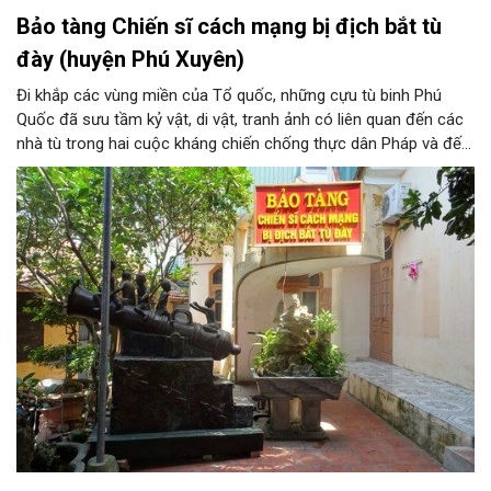
Bảo tàng Chiến sĩ cách mạng bị địch bắt tù
đày (huyện Phú Xuyên)
Đi khắp các vùng miền của Tổ quốc, những cựu tù binh Phú
Quốc đã sưu tầm kỷ vật, di vật, tranh ảnh có liên quan đến các
nhà tù trong hai cuộc kháng chiến chống thực dân Pháp và đế
quốc Mỹ xâm lược mà đồng đội và các ông đã trải qua. Hơn 20
năm kiếm tìm và góp nhặt, Bảo tàng Chiến sĩ cách mạng bị
địch bắt tù đày, do chính những người cựu tù năm xưa thành lập
là những minh chứng chân thực về một thời oanh liệt và hào
hùng của dân tộc.