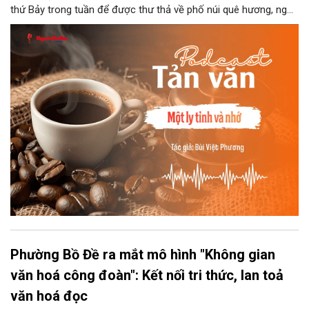
thứ Bảy trong tuần để được thư thả về phố núi quê hương, ngồi
đợi giọt đắng của đất đai, mưa nắng điểm từng nhịp xuống
chiếc ly sứ như đợi thời gian mở cánh cửa diệu kì của mình.
Phường Bồ Đề ra mắt mô hình "Không gian
văn hoá công đoàn": Kết nối tri thức, lan toả
văn hoá đọc