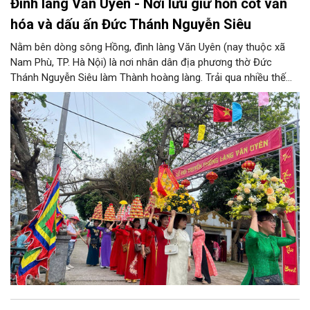
Đình làng Văn Uyên - Nơi lưu giữ hồn cốt văn
hóa và dấu ấn Đức Thánh Nguyễn Siêu
Nằm bên dòng sông Hồng, đình làng Văn Uyên (nay thuộc xã
Nam Phù, TP. Hà Nội) là nơi nhân dân địa phương thờ Đức
Thánh Nguyễn Siêu làm Thành hoàng làng. Trải qua nhiều thế
hệ, ngôi đình không chỉ là không gian sinh hoạt tín ngưỡng của
cộng đồng dân cư mà còn lưu giữ nhiều giá trị lịch sử, văn hóa.