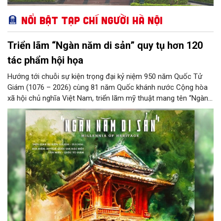
Nổi bật Tạp chí Người Hà Nội
Triển lãm “Ngàn năm di sản” quy tụ hơn 120
tác phẩm hội họa
Hướng tới chuỗi sự kiện trọng đại kỷ niệm 950 năm Quốc Tử
Giám (1076 – 2026) cùng 81 năm Quốc khánh nước Cộng hòa
xã hội chủ nghĩa Việt Nam, triển lãm mỹ thuật mang tên “Ngàn
năm di sản” sẽ chính thức khai mạc vào ngày 8/8 tại Nhà Thái
Học, Di tích Quốc gia đặc biệt Văn Miếu – Quốc Tử Giám. Sự
kiện kéo dài đến ngày 25/9/2026 hứa hẹn trở thành điểm đến
văn hóa đầy sức hút, góp phần làm phong phú đời sống nghệ
thuật của Thủ đô trong mùa thu này.