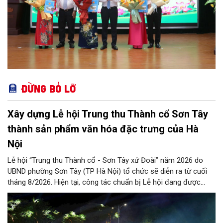
Đừng bỏ lỡ
Xây dựng Lễ hội Trung thu Thành cổ Sơn Tây
thành sản phẩm văn hóa đặc trưng của Hà
Nội
Lễ hội “Trung thu Thành cổ - Sơn Tây xứ Đoài” năm 2026 do
UBND phường Sơn Tây (TP Hà Nội) tổ chức sẽ diễn ra từ cuối
tháng 8/2026. Hiện tại, công tác chuẩn bị Lễ hội đang được
chính quyền phường Sơn Tây cùng các phòng, ban, ngành, đơn
vị và 25 tổ dân phố khẩn trương triển khai, tạo khí thế sôi nổi,
sẵn sàng mang đến cho Nhân dân và du khách một mùa Trung