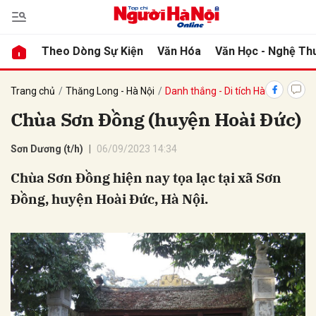
Theo Dòng Sự Kiện
Văn Hóa
Văn Học - Nghệ Th
bình luận
Trang chủ
Thăng Long - Hà Nội
Danh thắng - Di tích Hà Nội
Chùa Sơn Đồng (huyện Hoài Đức)
Sơn Dương (t/h)
06/09/2023 14:34
Chùa Sơn Đồng hiện nay tọa lạc tại xã Sơn
Đồng, huyện Hoài Đức, Hà Nội.
Hủy
G