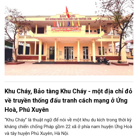
phong trào động viên thanh niên lên đường “xẻ dọc Trường Sơn
đi cứu nước” và câu chuyện huyền thoại “chiếc gậy Trường
Sơn”.
Khu Cháy, Bảo tàng Khu Cháy - một địa chỉ đỏ
về truyền thống đấu tranh cách mạng ở Ứng
Hoà, Phú Xuyên
“Khu Cháy” là thuật ngữ để nói về một khu du kích trong thời kỳ
kháng chiến chống Pháp gồm 22 xã ở phía nam huyện Ứng Hoà
và tây huyện Phú Xuyên, Hà Nội.