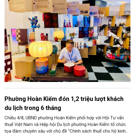
sản. Từ những cuộc “kết duyên” đầy cảm hứng ấy, Hà Nội đang
khơi thông mạch ngầm của hệ sinh thái thủ công, biến vốn cổ
thành động lực bền vững cho tương lai.
Phường Hoàn Kiếm đón 1,2 triệu lượt khách
du lịch trong 6 tháng
Chiều 4/8, UBND phường Hoàn Kiếm phối hợp với Hội Tư vấn
thuế Việt Nam và Hiệp hội Du lịch phường Hoàn Kiếm tổ chức
tọa đàm chuyên sâu với chủ đề "Chính sách thuế cho hộ kinh