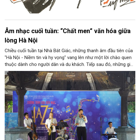
Âm nhạc cuối tuần: “Chất men” văn hóa giữa
lòng Hà Nội
Chiều cuối tuần tại Nhà Bát Giác, những thanh âm đầu tiên của
"Hà Nội - Niềm tin và hy vọng" vang lên như một lời chào quen
thuộc dành cho người dân và du khách. Tiếp sau đó, những giai
điệu jazz kinh điển của thế giới lần lượt cất lên qua phần biểu
diễn của NSƯT Quyền Văn Minh và các nghệ sĩ Bình Minh Jazz
Club, mở ra một không gian âm nhạc giàu cảm xúc ngay giữa
trung tâm Thủ đô.