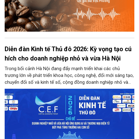
Diễn đàn Kinh tế Thủ đô 2026: Kỳ vọng tạo cú
hích cho doanh nghiệp nhỏ và vừa Hà Nội
Trong bối cảnh Hà Nội đang đẩy mạnh triển khai các chủ
trương lớn về phát triển khoa học, công nghệ, đổi mới sáng tạo,
chuyển đổi số và kinh tế số, cộng đồng doanh nghiệp nhỏ và
vừa trên địa bàn Thủ đô đứng trước cả cơ hội lẫn thách thức
chưa từng có. Diễn đàn Kinh tế Thủ đô năm 2026 là sự kiện
được kỳ vọng sẽ trở thành cầu nối thiết thực, đưa chính sách,
công nghệ và nguồn lực đến gần hơn với doanh nghiệp.