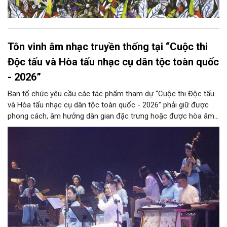
Tôn vinh âm nhạc truyền thống tại “Cuộc thi
Độc tấu và Hòa tấu nhạc cụ dân tộc toàn quốc
- 2026”
Ban tổ chức yêu cầu các tác phẩm tham dự “Cuộc thi Độc tấu
và Hòa tấu nhạc cụ dân tộc toàn quốc - 2026” phải giữ được
phong cách, âm hưởng dân gian đặc trưng hoặc được hòa âm,
phối khí mới trên nền tảng làn điệu âm nhạc truyền thống Việt
Nam, đồng thời phải được trình diễn trực tiếp bằng nhạc cụ dân
tộc.