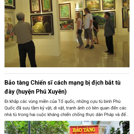
từ Tô Ngọc Vân, Nguyễn Gia Trí đến Sĩ Tốt, Nguyễn Tiến Chung,
Nguyễn Tư Nghiêm, Nguyễn Sáng... và những thế hệ văn nghệ sĩ
sau này, ở họ đều có những sáng tác xuất sắc về xứ Đoài.
Bảo tàng Chiến sĩ cách mạng bị địch bắt tù
đày (huyện Phú Xuyên)
Đi khắp các vùng miền của Tổ quốc, những cựu tù binh Phú
Quốc đã sưu tầm kỷ vật, di vật, tranh ảnh có liên quan đến các
nhà tù trong hai cuộc kháng chiến chống thực dân Pháp và đế
quốc Mỹ xâm lược mà đồng đội và các ông đã trải qua. Hơn 20
năm kiếm tìm và góp nhặt, Bảo tàng Chiến sĩ cách mạng bị