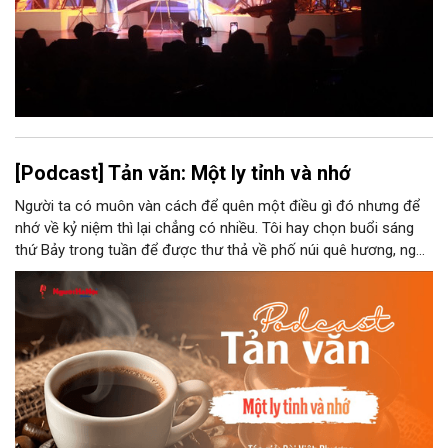
[Podcast] Tản văn: Một ly tỉnh và nhớ
Người ta có muôn vàn cách để quên một điều gì đó nhưng để
nhớ về kỷ niệm thì lại chẳng có nhiều. Tôi hay chọn buổi sáng
thứ Bảy trong tuần để được thư thả về phố núi quê hương, ngồi
đợi giọt đắng của đất đai, mưa nắng điểm từng nhịp xuống
chiếc ly sứ như đợi thời gian mở cánh cửa diệu kì của mình.