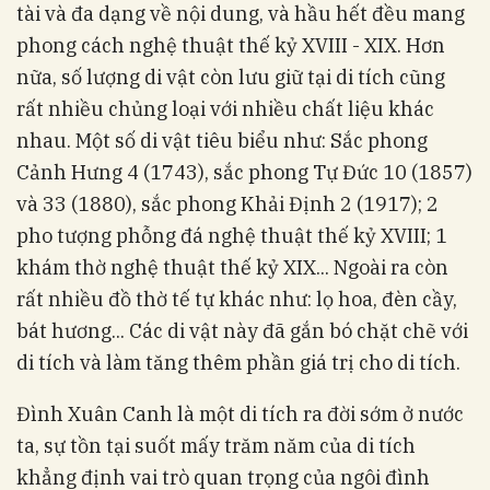
tài và đa dạng về nội dung, và hầu hết đều mang
phong cách nghệ thuật thế kỷ XVIII - XIX. Hơn
nữa, số lượng di vật còn lưu giữ tại di tích cũng
rất nhiều chủng loại với nhiều chất liệu khác
nhau. Một số di vật tiêu biểu như: Sắc phong
Cảnh Hưng 4 (1743), sắc phong Tự Đức 10 (1857)
và 33 (1880), sắc phong Khải Định 2 (1917); 2
pho tượng phỗng đá nghệ thuật thế kỷ XVIII; 1
khám thờ nghệ thuật thế kỷ XIX... Ngoài ra còn
rất nhiều đồ thờ tế tự khác như: lọ hoa, đèn cầy,
bát hương... Các di vật này đã gắn bó chặt chẽ với
di tích và làm tăng thêm phần giá trị cho di tích.
Đình Xuân Canh là một di tích ra đời sớm ở nước
ta, sự tồn tại suốt mấy trăm năm của di tích
khẳng định vai trò quan trọng của ngôi đình