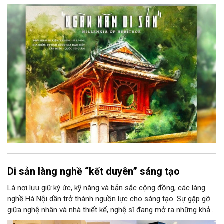
năm di sản” sẽ chính thức khai mạc vào ngày 8/8 tại Nhà Thái
Học, Di tích Quốc gia đặc biệt Văn Miếu – Quốc Tử Giám. Sự
kiện kéo dài đến ngày 25/9/2026 hứa hẹn trở thành điểm đến
văn hóa đầy sức hút, góp phần làm phong phú đời sống nghệ
thuật của Thủ đô trong mùa thu này.
Di sản làng nghề “kết duyên” sáng tạo
Là nơi lưu giữ ký ức, kỹ năng và bản sắc cộng đồng, các làng
nghề Hà Nội dần trở thành nguồn lực cho sáng tạo. Sự gặp gỡ
giữa nghệ nhân và nhà thiết kế, nghệ sĩ đang mở ra những khả
năng phát triển mới cho thủ công đương đại trên nền tảng di