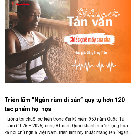
ra âm thanh kin kít chịu đựng sức nặng cơ thể con người theo
những điệu cười khúc khích.
Triển lãm “Ngàn năm di sản” quy tụ hơn 120
tác phẩm hội họa
Hướng tới chuỗi sự kiện trọng đại kỷ niệm 950 năm Quốc Tử
Giám (1076 – 2026) cùng 81 năm Quốc khánh nước Cộng hòa
xã hội chủ nghĩa Việt Nam, triển lãm mỹ thuật mang tên “Ngàn