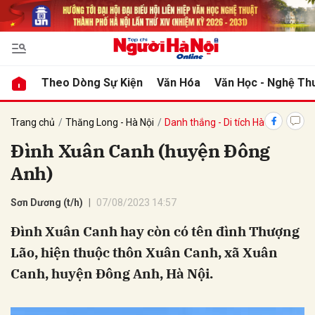
bình luận
Theo Dòng Sự Kiện
Văn Hóa
Văn Học - Nghệ Th
Trang chủ
Thăng Long - Hà Nội
Danh thắng - Di tích Hà Nội
Đình Xuân Canh (huyện Đông
Anh)
Sơn Dương (t/h)
07/08/2023 14:57
Đình Xuân Canh hay còn có tên đình Thượng
Hủy
G
Lão, hiện thuộc thôn Xuân Canh, xã Xuân
Canh, huyện Đông Anh, Hà Nội.