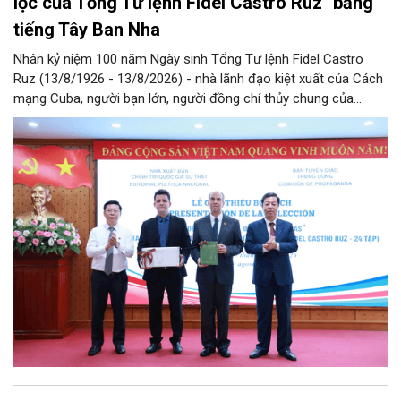
lọc của Tổng Tư lệnh Fidel Castro Ruz" bằng
tiếng Tây Ban Nha
Nhân kỷ niệm 100 năm Ngày sinh Tổng Tư lệnh Fidel Castro
Ruz (13/8/1926 - 13/8/2026) - nhà lãnh đạo kiệt xuất của Cách
mạng Cuba, người bạn lớn, người đồng chí thủy chung của
Đảng, Nhà nước và nhân dân Việt Nam, chiều 5/8, tại Hà Nội,
Nhà xuất bản Chính trị quốc gia Sự thật phối hợp với Ban Tuyên
giáo Trung ương tổ chức Lễ giới thiệu bộ sách “Tuyển tập các
tác phẩm chọn lọc của Tổng Tư lệnh Fidel Castro Ruz” gồm 24
tập bằng tiếng Tây Ban Nha.