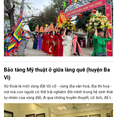
Bảo tàng Mỹ thuật ở giữa làng quê (huyện Ba
Vì)
Xứ Đoài là một vùng đất tối cổ - vùng địa văn hoá, địa thi hoạ -
nơi mà con người có thể trải nghiệm đời mình trong hệ sinh thái
tự nhiên của vùng đất, đi qua những truyền thuyết, cổ tích, để từ
đó tạo nên tâm tính, giọng nói đặc trưng của con người xứ
Đoài. Nắng và gió, núi và sông xứ Đoài đã gợi cảm hứng sáng
tác cho một Tản Đà, một Quang Dũng và nhiều thi nhân, hoạ sĩ: