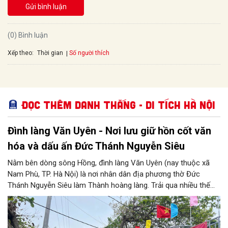
Gửi bình luận
(0) Bình luận
Xếp theo:
Số người thích
Thời gian
Đọc thêm Danh thắng - Di tích Hà Nội
Đình làng Văn Uyên - Nơi lưu giữ hồn cốt văn
hóa và dấu ấn Đức Thánh Nguyễn Siêu
Nằm bên dòng sông Hồng, đình làng Văn Uyên (nay thuộc xã
Nam Phù, TP. Hà Nội) là nơi nhân dân địa phương thờ Đức
Thánh Nguyễn Siêu làm Thành hoàng làng. Trải qua nhiều thế
hệ, ngôi đình không chỉ là không gian sinh hoạt tín ngưỡng của
cộng đồng dân cư mà còn lưu giữ nhiều giá trị lịch sử, văn hóa.