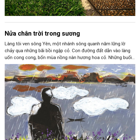
Nửa chân trời trong sương
Làng tôi ven sông Yên, một nhánh sông quanh năm lững lờ
chảy qua những bãi bồi ngập cỏ. Con đường đất dẫn vào làng
uốn cong cong, bốn mùa nồng nàn hương hoa cỏ. Những buổi
hoàng hôn, khi nắng đã dịu xuống phía cuối sông, đám hoa tím
lại thẫm màu như có ai vừa rắc lên một lớp khói.