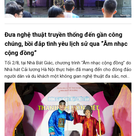
Đưa nghệ thuật truyền thống đến gần công
chúng, bồi đắp tình yêu lịch sử qua “Âm nhạc
cộng đồng”
Tối 2/8, tại Nhà Bát Giác, chương trình “Âm nhạc cộng đồng” do
Nhà hát Cải lương Hà Nội thực hiện đã mang đến cho đông đảo
người dân và du khách một không gian nghệ thuật đa sắc, nơi
những làn điệu cải lương, ca cổ, tân cổ và các tiết mục múa
hòa quyện trong không gian của phố đi bộ hồ Hoàn Kiếm. Đặc
biệt, chương trình có sự giao lưu của các nghệ sĩ đến từ
phương Nam, góp phần tạo nên cuộc gặp gỡ nghệ thuật giàu
cảm xúc.