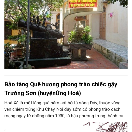
địch bắt tù đày, do chính những người cựu tù năm xưa thành lập
là những minh chứng chân thực về một thời oanh liệt và hào
hùng của dân tộc.
Bảo tàng Quê hương phong trào chiếc gậy
Trường Sơn (huyệnỨng Hoà)
Hoà Xá là một làng quê nằm sát bờ tả sông Đáy, thuộc vùng
ven chiêm trũng Khu Cháy. Nơi đây sớm có phong trào cách
mạng ngay từ những năm 1930, là hậu phương trung thành của
cuộc kháng chiến chống Pháp. Trong công cuộc kháng chiến
chống Mỹ cứu nước, Hòa Xá được xem là quê hương của