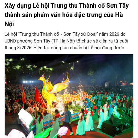
Xây dựng Lễ hội Trung thu Thành cổ Sơn Tây
thành sản phẩm văn hóa đặc trưng của Hà
Nội
Lễ hội “Trung thu Thành cổ - Sơn Tây xứ Đoài” năm 2026 do
UBND phường Sơn Tây (TP Hà Nội) tổ chức sẽ diễn ra từ cuối
tháng 8/2026. Hiện tại, công tác chuẩn bị Lễ hội đang được
chính quyền phường Sơn Tây cùng các phòng, ban, ngành, đơn
vị và 25 tổ dân phố khẩn trương triển khai, tạo khí thế sôi nổi,
sẵn sàng mang đến cho Nhân dân và du khách một mùa Trung
thu quy mô, đặc sắc và giàu bản sắc văn hóa xứ Đoài.