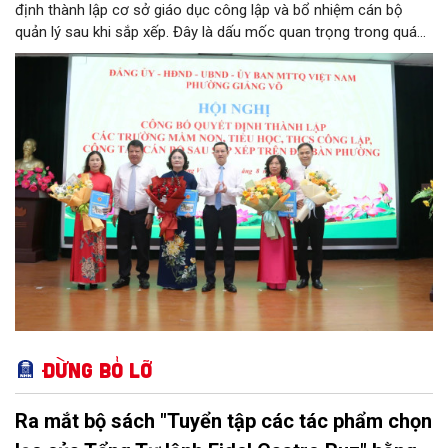
định thành lập cơ sở giáo dục công lập và bổ nhiệm cán bộ
quản lý sau khi sắp xếp. Đây là dấu mốc quan trọng trong quá
trình kiện toàn tổ chức bộ máy, thực hiện chủ trương tinh gọn,
nâng cao hiệu lực, hiệu quả quản lý theo các nghị quyết của
Trung ương và kế hoạch của UBND TP Hà Nội.
Đừng bỏ lỡ
Ra mắt bộ sách "Tuyển tập các tác phẩm chọn