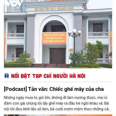
đời hoạt động của nhiều chiến sĩ tình báo xuất sắc của Quân
đội nhân dân Việt Nam. Với chức năng phục vụ công tác nghiên
cứu, tham quan học tập, giáo dục truyền thống, Bảo tàng Tổng
cục II chính thức được Bộ Văn hoá - Thông tin công nhận nằm
trong hệ thống các bảo tàng cấp 2 toàn quân.
Nổi bật Tạp chí Người Hà Nội
[Podcast] Tản văn: Chiếc ghế mây của cha
Những ngày mưa to gió lớn, không đi làm nương được, mẹ rủ
đám con gái chúng tôi lấy ghế mây ra đầu hè ngồi khâu vá. Bà
nội tôi đeo kính lão xỏ kim, bà cười móm mém theo những câu
chuyện kể tếu táo của đám trẻ chúng tôi. Chiếc ghế mây phát