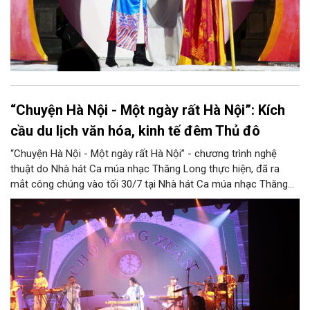
“Chuyện Hà Nội - Một ngày rất Hà Nội”: Kích
cầu du lịch văn hóa, kinh tế đêm Thủ đô
“Chuyện Hà Nội - Một ngày rất Hà Nội” - chương trình nghệ
thuật do Nhà hát Ca múa nhạc Thăng Long thực hiện, đã ra
mắt công chúng vào tối 30/7 tại Nhà hát Ca múa nhạc Thăng
Long (số 31 - 33 phố Lương Văn Can, phường Hoàn Kiếm).