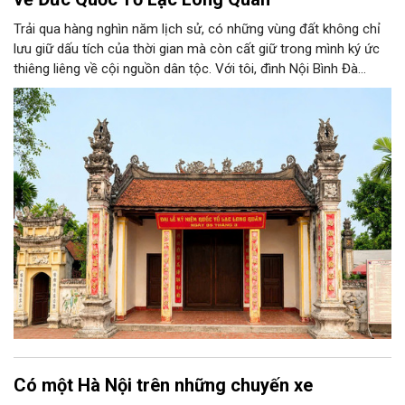
Trải qua hàng nghìn năm lịch sử, có những vùng đất không chỉ
lưu giữ dấu tích của thời gian mà còn cất giữ trong mình ký ức
thiêng liêng về cội nguồn dân tộc. Với tôi, đình Nội Bình Đà
không chỉ là ngôi đình cổ của quê hương, mà còn gắn với tuổi
thơ, với những mùa lễ hội tháng ba âm lịch và với niềm tự hào
về vùng đất thờ Đức Quốc Tổ Lạc Long Quân, vị thủy tổ của
dân tộc Việt Nam.
Có một Hà Nội trên những chuyến xe