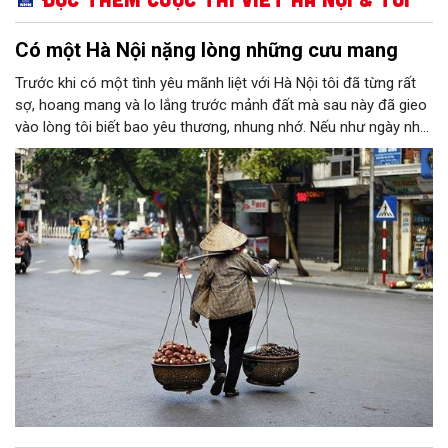
Có một Hà Nội nặng lòng những cưu mang
Trước khi có một tình yêu mãnh liệt với Hà Nội tôi đã từng rất
sợ, hoang mang và lo lắng trước mảnh đất mà sau này đã gieo
vào lòng tôi biết bao yêu thương, nhung nhớ. Nếu như ngày nhỏ
mỗi lần được "vinh dự" cùng bố về Thủ đô cảm xúc khi ấy của
tôi là sự háo hức, niềm vui sướng bởi khi ấy dẫu Hà Nội có đầy
sự lạ lẫm đi chăng nữa thì bên cạnh tôi vẫn luôn có bờ vai vững
chãi, bóng hình mạnh mẽ là bố bảo vệ, chở che. Hay có lần là
cô sinh viên tỉnh lẻ được đi thực tế, thăm Thủ đô thì bên cạnh
tôi vẫn có thật