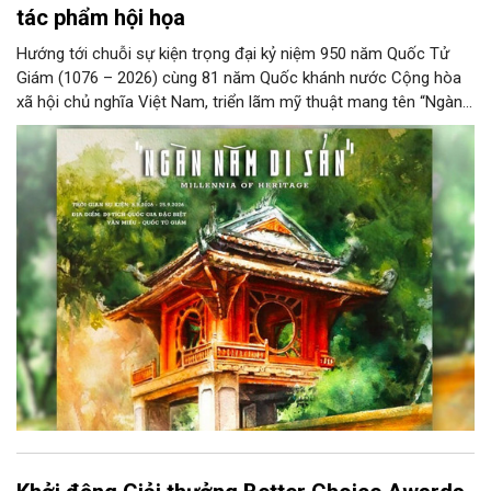
tác phẩm hội họa
Hướng tới chuỗi sự kiện trọng đại kỷ niệm 950 năm Quốc Tử
Giám (1076 – 2026) cùng 81 năm Quốc khánh nước Cộng hòa
xã hội chủ nghĩa Việt Nam, triển lãm mỹ thuật mang tên “Ngàn
năm di sản” sẽ chính thức khai mạc vào ngày 8/8 tại Nhà Thái
Học, Di tích Quốc gia đặc biệt Văn Miếu – Quốc Tử Giám. Sự
kiện kéo dài đến ngày 25/9/2026 hứa hẹn trở thành điểm đến
văn hóa đầy sức hút, góp phần làm phong phú đời sống nghệ
thuật của Thủ đô trong mùa thu này.