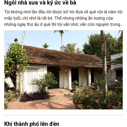
Ngôi nhà xưa và ký ức về bà
Tôi không nhớ lần đầu tôi được bố tôi đưa về quê nội là năm tôi
mấy tuổi, chỉ nhớ là rất bé. Thế nhưng những ấn tượng của
những ngày thơ ấu ở quê thì tôi vẫn nhớ, vẫn còn nguyên trong
ký ức. Tôi nhớ cái cổng nhỏ với hàng rào dâm bụt, nhớ ngôi nhà
mái ngói, khoảng sân rộng với hai cây cau cao vút, căn bếp luôn
thơm nồng khói lửa…; nhớ ông tôi rất nghiêm, bà tôi rất hiền và
cô tôi (tất nhiên khi đó chưa lấy chồng) thì rất tuyệt vời!
Khi thành phố lên đèn