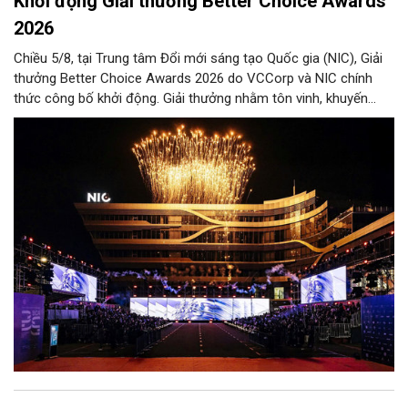
Khởi động Giải thưởng Better Choice Awards
2026
Chiều 5/8, tại Trung tâm Đổi mới sáng tạo Quốc gia (NIC), Giải
thưởng Better Choice Awards 2026 do VCCorp và NIC chính
thức công bố khởi động. Giải thưởng nhằm tôn vinh, khuyến
khích, cổ vũ những giá trị đổi mới, sáng tạo, áp dụng trong đời
sống thực, phục vụ người tiêu dùng.