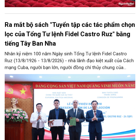
Ra mắt bộ sách "Tuyển tập các tác phẩm chọn
lọc của Tổng Tư lệnh Fidel Castro Ruz" bằng
tiếng Tây Ban Nha
Nhân kỷ niệm 100 năm Ngày sinh Tổng Tư lệnh Fidel Castro
Ruz (13/8/1926 - 13/8/2026) - nhà lãnh đạo kiệt xuất của Cách
mạng Cuba, người bạn lớn, người đồng chí thủy chung của
Đảng, Nhà nước và nhân dân Việt Nam, chiều 5/8, tại Hà Nội,
Nhà xuất bản Chính trị quốc gia Sự thật phối hợp với Ban Tuyên
giáo Trung ương tổ chức Lễ giới thiệu bộ sách “Tuyển tập các
tác phẩm chọn lọc của Tổng Tư lệnh Fidel Castro Ruz” gồm 24
tập bằng tiếng Tây Ban Nha.