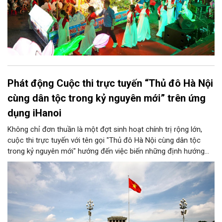
Phát động Cuộc thi trực tuyến “Thủ đô Hà Nội
cùng dân tộc trong kỷ nguyên mới” trên ứng
dụng iHanoi
Không chỉ đơn thuần là một đợt sinh hoạt chính trị rộng lớn,
cuộc thi trực tuyến với tên gọi "Thủ đô Hà Nội cùng dân tộc
trong kỷ nguyên mới" hướng đến việc biến những định hướng
chiến lược trong Nghị quyết số 02-NQ/TW của Bộ Chính trị
thành niềm tin, thành nhận thức chung của mỗi người dân.