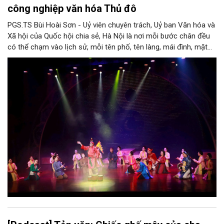
công nghiệp văn hóa Thủ đô
PGS.TS Bùi Hoài Sơn - Uỷ viên chuyên trách, Uỷ ban Văn hóa và
Xã hội của Quốc hội chia sẻ, Hà Nội là nơi mỗi bước chân đều
có thể chạm vào lịch sử, mỗi tên phố, tên làng, mái đình, mặt
hồ, nếp nhà, câu hát, món ăn, làn điệu, nghề thủ công đều có
thể kể một câu chuyện về chiều sâu văn hiến của dân tộc.
Nhưng trong kỷ nguyên mới, câu hỏi đặt ra không chỉ Hà Nội có
bao nhiêu di sản, bao nhiêu văn nghệ sĩ, trí thức, không gian ký
ức, mà là làm thế nào để những giá trị ấy trở thành nguồn lực
phát triển, thành sức mạnh mềm, thành động lực sáng tạo,
thành năng lực cạnh tranh của Thủ đô.