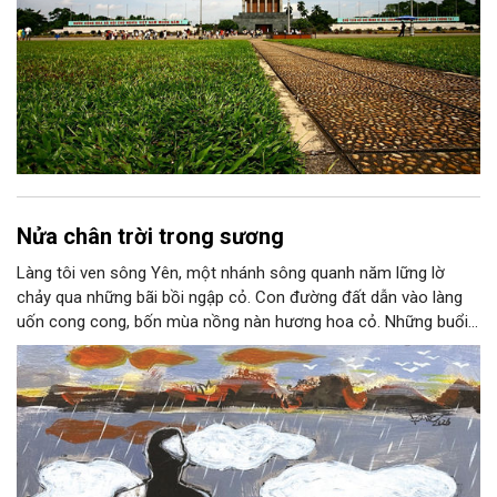
Nửa chân trời trong sương
Làng tôi ven sông Yên, một nhánh sông quanh năm lững lờ
chảy qua những bãi bồi ngập cỏ. Con đường đất dẫn vào làng
uốn cong cong, bốn mùa nồng nàn hương hoa cỏ. Những buổi
hoàng hôn, khi nắng đã dịu xuống phía cuối sông, đám hoa tím
lại thẫm màu như có ai vừa rắc lên một lớp khói.