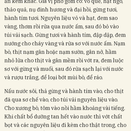
ăn kèm khác. Gia vị phở gồm có: vỏ quế, hạt ngò,
thảo quả, nụ đinh hương và đại hồi, gừng tươi,
hành tím tươi. Nguyên liệu vỏ và hạt, đem sao
vàng, thơm rồi rửa qua nước ấm, sau đó bỏ vào
túi vải sạch. Gừng tươi và hành tím, đập dập, đem
nướng cho cháy vàng và rửa sơ với nước ấm. Nạm
bò, thịt nạm gân hoặc nạm sườn, gân nở, hầm
nhỏ lửa cho thịt và gân mềm rồi vớt ra, đem luộc
sơ với gừng và muối, sau đó rửa sạch lại với nước
và rượu trắng, để loại bớt mùi bò, để ráo.
Nấu nước sôi, thả gừng và hành tím vào, cho thịt
đã qua sơ chế vào, cho túi vải nguyên liệu vào.
Cho xương bò, tôm vào nồi hầm khoảng vài tiếng.
Khi chất bổ dưỡng tan hết vào nước thì vớt chất
bọt và các nguyên liệu đi kèm cho thật trong, cho