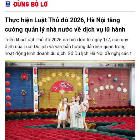
Đừng bỏ lỡ
Thực hiện Luật Thủ đô 2026, Hà Nội tăng
cường quản lý nhà nước về dịch vụ lữ hành
Triển khai Luật Thủ đô 2026 có hiệu lực từ ngày 1/7, các quy
định của Luật Du lịch và văn bản hướng dẫn liên quan trong
hoạt động kinh doanh du dịch; Sở Du lịch Hà Nội đề nghị các tổ
chức, đơn vị, doanh nghiệp kinh doanh dịch vụ lữ hành trên địa
bàn thành phố thực hiện một số nội dung quan trọng. Qua đó
góp phần thực hiện thắng lợi các mục tiêu phát triển du lịch Hà
Nội năm 2026 và giai đoạn tiếp theo.