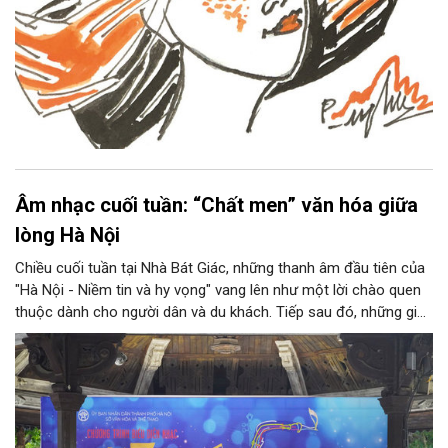
Âm nhạc cuối tuần: “Chất men” văn hóa giữa
lòng Hà Nội
Chiều cuối tuần tại Nhà Bát Giác, những thanh âm đầu tiên của
"Hà Nội - Niềm tin và hy vọng" vang lên như một lời chào quen
thuộc dành cho người dân và du khách. Tiếp sau đó, những giai
điệu jazz kinh điển của thế giới lần lượt cất lên qua phần biểu
diễn của NSƯT Quyền Văn Minh và các nghệ sĩ Bình Minh Jazz
Club, mở ra một không gian âm nhạc giàu cảm xúc ngay giữa
trung tâm Thủ đô.