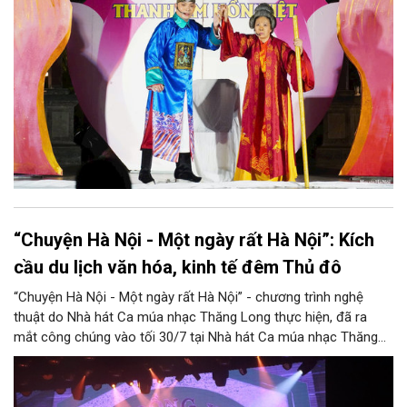
cảm xúc.
“Chuyện Hà Nội - Một ngày rất Hà Nội”: Kích
cầu du lịch văn hóa, kinh tế đêm Thủ đô
“Chuyện Hà Nội - Một ngày rất Hà Nội” - chương trình nghệ
thuật do Nhà hát Ca múa nhạc Thăng Long thực hiện, đã ra
mắt công chúng vào tối 30/7 tại Nhà hát Ca múa nhạc Thăng
Long (số 31 - 33 phố Lương Văn Can, phường Hoàn Kiếm).