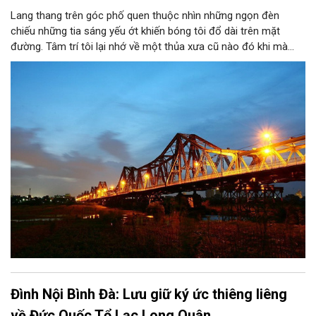
Lang thang trên góc phố quen thuộc nhìn những ngọn đèn
chiếu những tia sáng yếu ớt khiến bóng tôi đổ dài trên mặt
đường. Tâm trí tôi lại nhớ về một thủa xưa cũ nào đó khi mà
ánh sáng vẫn còn chút gì đó mới mẻ. Bởi thế mà tôi lại vô cùng
thích thú khi được ngắm nhìn cảnh Hà Nội lên đèn. Từng ngọn
đèn được bật sáng chiếu rọi con đường tôi đi ngang qua. Hàng
cột điện thẳng tắp nối đuôi nhau thắp sáng khiến tôi thấy có
chút háo hức mong chờ. Chờ đợi khoảnh khắc ấy. Khoảnh khắc
tưởng chừng như rất đơn giản, rất đỗi bình thường và vẫn diễn
ra hàng ngày ấy. Bây giờ ánh sáng có thể nhìn thấy bất kỳ đâu,
bất kỳ chỗ nào và đủ mọi màu sắc nhưng trước kia thì khác.
Ánh sáng là một điều gì đó rất xa xỉ.
Đình Nội Bình Đà: Lưu giữ ký ức thiêng liêng
về Đức Quốc Tổ Lạc Long Quân