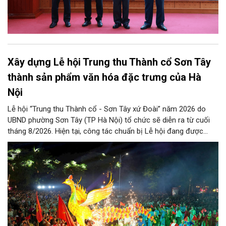
Xây dựng Lễ hội Trung thu Thành cổ Sơn Tây
thành sản phẩm văn hóa đặc trưng của Hà
Nội
Lễ hội “Trung thu Thành cổ - Sơn Tây xứ Đoài” năm 2026 do
UBND phường Sơn Tây (TP Hà Nội) tổ chức sẽ diễn ra từ cuối
tháng 8/2026. Hiện tại, công tác chuẩn bị Lễ hội đang được
chính quyền phường Sơn Tây cùng các phòng, ban, ngành, đơn
vị và 25 tổ dân phố khẩn trương triển khai, tạo khí thế sôi nổi,
sẵn sàng mang đến cho Nhân dân và du khách một mùa Trung
thu quy mô, đặc sắc và giàu bản sắc văn hóa xứ Đoài.