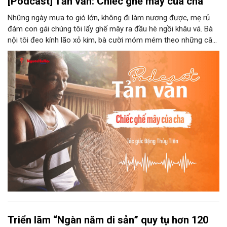
[Podcast] Tản văn: Chiếc ghế mây của cha
Những ngày mưa to gió lớn, không đi làm nương được, mẹ rủ
đám con gái chúng tôi lấy ghế mây ra đầu hè ngồi khâu vá. Bà
nội tôi đeo kính lão xỏ kim, bà cười móm mém theo những câu
chuyện kể tếu táo của đám trẻ chúng tôi. Chiếc ghế mây phát
ra âm thanh kin kít chịu đựng sức nặng cơ thể con người theo
những điệu cười khúc khích.
Triển lãm “Ngàn năm di sản” quy tụ hơn 120