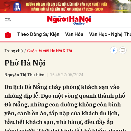
bình luận
Theo Dòng Sự Kiện
Văn Hóa
Văn Học - Nghệ Th
Trang chủ
Cuộc thi viết Hà Nội & Tôi
Phở Hà Nội
Nguyễn Thị Thu Hiền
16:45 27/06/2024
Du lịch Đà Nẵng cháy phòng khách sạn vào
những dịp lễ. Dạo một vòng quanh thành phố
Hủy
G
Đà Nẵng, những con đường không còn bình
yên, cảnh ồn ào, tấp nập của khách du lịch,
hầu hết khách sạn, nhà hàng, đều đầy ắp
bóng người. Thời đại kinh tế khó khăn, doanh