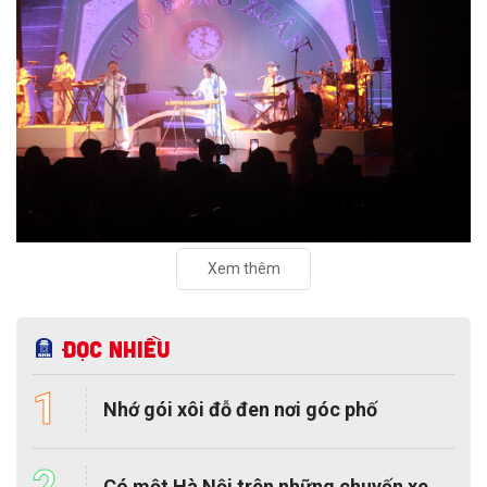
Xem thêm
Đọc nhiều
1
Nhớ gói xôi đỗ đen nơi góc phố
2
Có một Hà Nội trên những chuyến xe