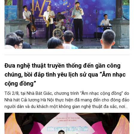
Đưa nghệ thuật truyền thống đến gần công
chúng, bồi đắp tình yêu lịch sử qua “Âm nhạc
cộng đồng”
Tối 2/8, tại Nhà Bát Giác, chương trình “Âm nhạc cộng đồng” do
Nhà hát Cải lương Hà Nội thực hiện đã mang đến cho đông đảo
người dân và du khách một không gian nghệ thuật đa sắc, nơi
những làn điệu cải lương, ca cổ, tân cổ và các tiết mục múa
hòa quyện trong không gian của phố đi bộ hồ Hoàn Kiếm. Đặc
biệt, chương trình có sự giao lưu của các nghệ sĩ đến từ
phương Nam, góp phần tạo nên cuộc gặp gỡ nghệ thuật giàu