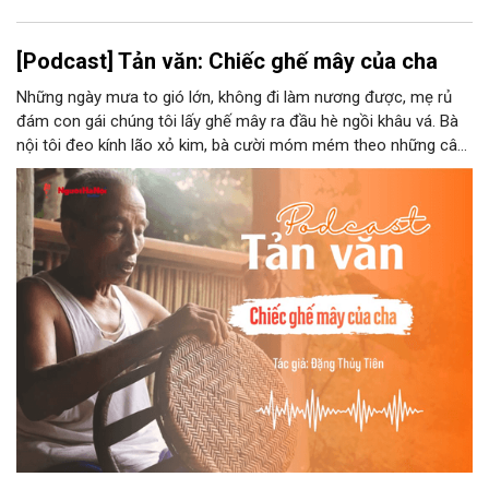
[Podcast] Tản văn: Chiếc ghế mây của cha
Những ngày mưa to gió lớn, không đi làm nương được, mẹ rủ
đám con gái chúng tôi lấy ghế mây ra đầu hè ngồi khâu vá. Bà
nội tôi đeo kính lão xỏ kim, bà cười móm mém theo những câu
chuyện kể tếu táo của đám trẻ chúng tôi. Chiếc ghế mây phát
ra âm thanh kin kít chịu đựng sức nặng cơ thể con người theo
những điệu cười khúc khích.