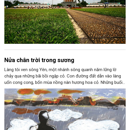
Nửa chân trời trong sương
Làng tôi ven sông Yên, một nhánh sông quanh năm lững lờ
chảy qua những bãi bồi ngập cỏ. Con đường đất dẫn vào làng
uốn cong cong, bốn mùa nồng nàn hương hoa cỏ. Những buổi
hoàng hôn, khi nắng đã dịu xuống phía cuối sông, đám hoa tím
lại thẫm màu như có ai vừa rắc lên một lớp khói.