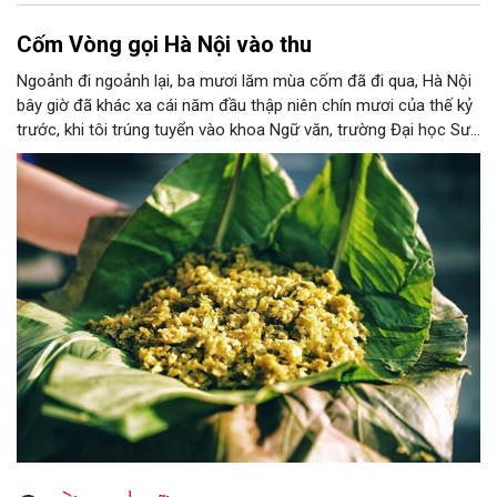
Cốm Vòng gọi Hà Nội vào thu
Ngoảnh đi ngoảnh lại, ba mươi lăm mùa cốm đã đi qua, Hà Nội
bây giờ đã khác xa cái năm đầu thập niên chín mươi của thế kỷ
trước, khi tôi trúng tuyển vào khoa Ngữ văn, trường Đại học Sư
phạm Hà Nội I, nằm trên đường Xuân Thuỷ. Hồi đó, tôi vẫn nhớ
như in, Hà Nội của những năm tháng sinh viên đầu đời còn khá
bình dị. Ngày ấy, giao thông ở nơi này còn phổ biến với những
chuyến xe lam ba bánh chòng chành chở khách. Và, ngày ấy,
quanh trường tôi chủ yếu vẫn là những làng quê yên ả.