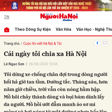
bình luận
Theo Dòng Sự Kiện
Văn Hóa
Văn Học - Nghệ Th
Trang chủ
Cuộc thi viết Hà Nội & Tôi
Cái ngày tôi chia xa Hà Nội
Lê Ngọc Sơn
06/06/2024 10:04
Tôi dừng xe chống chân đợi trong dòng người
hối hả giờ tan tầm. Đường tắc. Tháng sáu, hơn
Hủy
G
năm giờ chiều, trời vẫn còn nóng hầm hập.
Mồ hôi chảy thành dòng và bụi bám dính lấy
da người. Mồ hồi ướt đẫm manh áo sơ mi
mỏng và hơi nóng từ mặt đường nhựa bốc lên