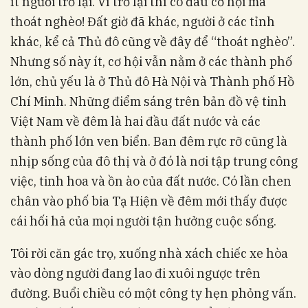
ít người trở lại. Vì trở lại thì có đâu cơ hội mà
thoát nghèo! Đất giờ đã khác, người ở các tỉnh
khác, kể cả Thủ đô cũng về đây để “thoát nghèo”.
Nhưng số này ít, cơ hội vẫn nằm ở các thành phố
lớn, chủ yếu là ở Thủ đô Hà Nội và Thành phố Hồ
Chí Minh. Những điểm sáng trên bản đồ vệ tinh
Việt Nam về đêm là hai đầu đất nước và các
thành phố lớn ven biển. Ban đêm rực rỡ cũng là
nhịp sống của đô thị và ở đó là nơi tập trung công
việc, tinh hoa và ồn ào của đất nước. Có lần chen
chân vào phố bia Tạ Hiện về đêm mới thấy được
cái hối hả của mọi người tận hưởng cuộc sống.
Tôi rời căn gác trọ, xuống nhà xách chiếc xe hòa
vào dòng người đang lao đi xuôi ngược trên
đường. Buổi chiều có một công ty hẹn phỏng vấn.