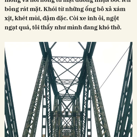
bỏng rát mặt. Khói từ những ống bô xả xám
xịt, khét mùi, đậm đặc. Còi xe inh ỏi, ngột
ngạt quá, tôi thấy như mình đang khó thở.