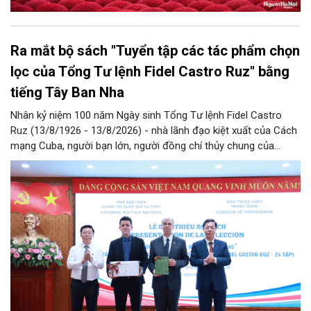
Ra mắt bộ sách "Tuyển tập các tác phẩm chọn
lọc của Tổng Tư lệnh Fidel Castro Ruz" bằng
tiếng Tây Ban Nha
Nhân kỷ niệm 100 năm Ngày sinh Tổng Tư lệnh Fidel Castro
Ruz (13/8/1926 - 13/8/2026) - nhà lãnh đạo kiệt xuất của Cách
mạng Cuba, người bạn lớn, người đồng chí thủy chung của
Đảng, Nhà nước và nhân dân Việt Nam, chiều 5/8, tại Hà Nội,
Nhà xuất bản Chính trị quốc gia Sự thật phối hợp với Ban Tuyên
giáo Trung ương tổ chức Lễ giới thiệu bộ sách “Tuyển tập các
tác phẩm chọn lọc của Tổng Tư lệnh Fidel Castro Ruz” gồm 24
tập bằng tiếng Tây Ban Nha.