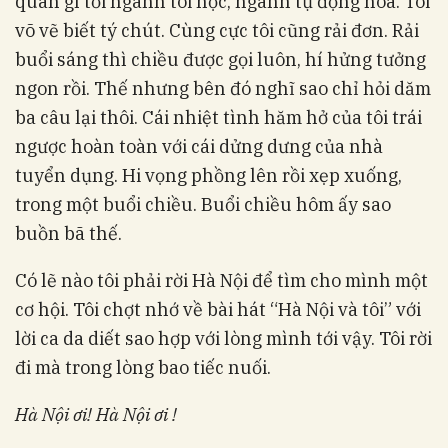
quan gì tới ngành tôi học, ngành tự động hoá. Tôi
võ vẽ biết tý chút. Cùng cực tôi cũng rải đơn. Rải
buổi sáng thì chiều được gọi luôn, hí hửng tưởng
ngon rồi. Thế nhưng bên đó nghĩ sao chỉ hỏi dăm
ba câu lại thôi. Cái nhiệt tình hăm hở của tôi trái
ngược hoàn toàn với cái dửng dưng của nhà
tuyển dụng. Hi vọng phồng lên rồi xẹp xuống,
trong một buổi chiều. Buổi chiều hôm ấy sao
buồn bã thế.
Có lẽ nào tôi phải rời Hà Nội để tìm cho mình một
cơ hội. Tôi chợt nhớ về bài hát “Hà Nội và tôi” với
lời ca da diết sao hợp với lòng mình tới vậy. Tôi rời
đi mà trong lòng bao tiếc nuối.
Hà Nội ơi! Hà Nội ơi !