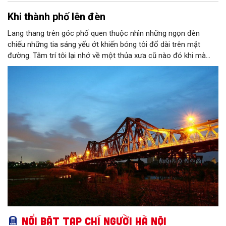
Khi thành phố lên đèn
Lang thang trên góc phố quen thuộc nhìn những ngọn đèn
chiếu những tia sáng yếu ớt khiến bóng tôi đổ dài trên mặt
đường. Tâm trí tôi lại nhớ về một thủa xưa cũ nào đó khi mà
ánh sáng vẫn còn chút gì đó mới mẻ. Bởi thế mà tôi lại vô cùng
thích thú khi được ngắm nhìn cảnh Hà Nội lên đèn. Từng ngọn
đèn được bật sáng chiếu rọi con đường tôi đi ngang qua. Hàng
cột điện thẳng tắp nối đuôi nhau thắp sáng khiến tôi thấy có
chút háo hức mong chờ. Chờ đợi khoảnh khắc ấy. Khoảnh khắc
tưởng chừng như rất đơn giản, rất đỗi bình thường và vẫn diễn
ra hàng ngày ấy. Bây giờ ánh sáng có thể nhìn thấy bất kỳ đâu,
bất kỳ chỗ nào và đủ mọi màu sắc nhưng trước kia thì khác.
Ánh sáng là một điều gì đó rất xa xỉ.
Nổi bật Tạp chí Người Hà Nội