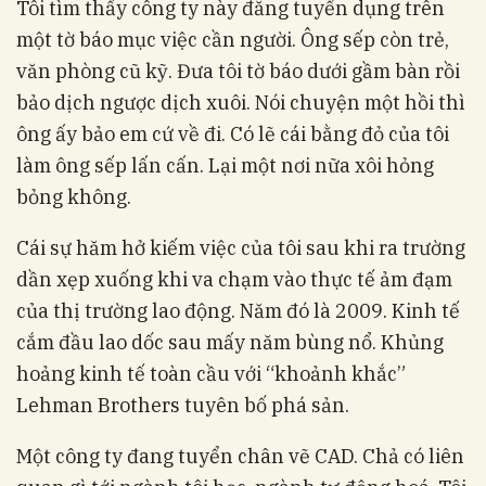
Tôi tìm thấy công ty này đăng tuyển dụng trên
một tờ báo mục việc cần người. Ông sếp còn trẻ,
văn phòng cũ kỹ. Đưa tôi tờ báo dưới gầm bàn rồi
bảo dịch ngược dịch xuôi. Nói chuyện một hồi thì
ông ấy bảo em cứ về đi. Có lẽ cái bằng đỏ của tôi
làm ông sếp lấn cấn. Lại một nơi nữa xôi hỏng
bỏng không.
Cái sự hăm hở kiếm việc của tôi sau khi ra trường
dần xẹp xuống khi va chạm vào thực tế ảm đạm
của thị trường lao động. Năm đó là 2009. Kinh tế
cắm đầu lao dốc sau mấy năm bùng nổ. Khủng
hoảng kinh tế toàn cầu với “khoảnh khắc”
Lehman Brothers tuyên bố phá sản.
Một công ty đang tuyển chân vẽ CAD. Chả có liên