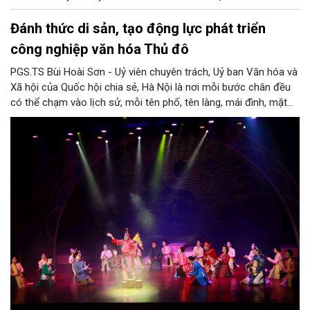
Đánh thức di sản, tạo động lực phát triển
công nghiệp văn hóa Thủ đô
PGS.TS Bùi Hoài Sơn - Uỷ viên chuyên trách, Uỷ ban Văn hóa và
Xã hội của Quốc hội chia sẻ, Hà Nội là nơi mỗi bước chân đều
có thể chạm vào lịch sử, mỗi tên phố, tên làng, mái đình, mặt
hồ, nếp nhà, câu hát, món ăn, làn điệu, nghề thủ công đều có
thể kể một câu chuyện về chiều sâu văn hiến của dân tộc.
Nhưng trong kỷ nguyên mới, câu hỏi đặt ra không chỉ Hà Nội có
bao nhiêu di sản, bao nhiêu văn nghệ sĩ, trí thức, không gian ký
ức, mà là làm thế nào để những giá trị ấy trở thành nguồn lực
phát triển, thành sức mạnh mềm, thành động lực sáng tạo,
thành năng lực cạnh tranh của Thủ đô.