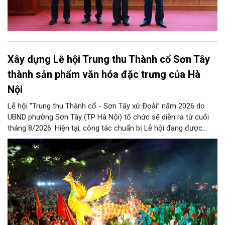
Xây dựng Lễ hội Trung thu Thành cổ Sơn Tây
thành sản phẩm văn hóa đặc trưng của Hà
Nội
Lễ hội “Trung thu Thành cổ - Sơn Tây xứ Đoài” năm 2026 do
UBND phường Sơn Tây (TP Hà Nội) tổ chức sẽ diễn ra từ cuối
tháng 8/2026. Hiện tại, công tác chuẩn bị Lễ hội đang được
chính quyền phường Sơn Tây cùng các phòng, ban, ngành, đơn
vị và 25 tổ dân phố khẩn trương triển khai, tạo khí thế sôi nổi,
sẵn sàng mang đến cho Nhân dân và du khách một mùa Trung
thu quy mô, đặc sắc và giàu bản sắc văn hóa xứ Đoài.