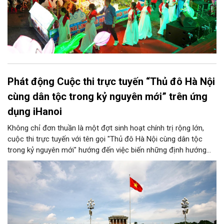
Phát động Cuộc thi trực tuyến “Thủ đô Hà Nội
cùng dân tộc trong kỷ nguyên mới” trên ứng
dụng iHanoi
Không chỉ đơn thuần là một đợt sinh hoạt chính trị rộng lớn,
cuộc thi trực tuyến với tên gọi "Thủ đô Hà Nội cùng dân tộc
trong kỷ nguyên mới" hướng đến việc biến những định hướng
chiến lược trong Nghị quyết số 02-NQ/TW của Bộ Chính trị
thành niềm tin, thành nhận thức chung của mỗi người dân.