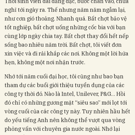
Thời sinh viên dài dằng dặc, bước chân vào, chưa
nghĩ tới ngày ra. Thế nhưng năm năm ngẫm lại,
như cơn gió thoảng. Nhanh quá. Bất chợt bảo vệ
tốt nghiệp, bất chợt uống những cốc bia với bạn
cùng lớp ngày chia tay. Bất chợt thay đổi hết nếp
sống bao nhiêu năm trời. Bất chợt, tôi viết đơn
xin việc và đi rải khắp các nơi. Không một lời hứa
hẹn, không một nơi nhận trước.
Nhớ tới năm cuối đại học, tôi cũng như bao bạn
tham dự các buổi giới thiệu tuyển dụng của các
công ty thời đó. Nào là Intel, Unilever, P&G… Hồi
đó chỉ có những gương mặt “siêu sao” mới lọt tới
vòng cuối của các công ty này. Tuy nhiên hầu hết
do yếu tiếng Anh nên không thể vượt qua vòng
phỏng vấn với chuyên gia nước ngoài. Nhớ lại