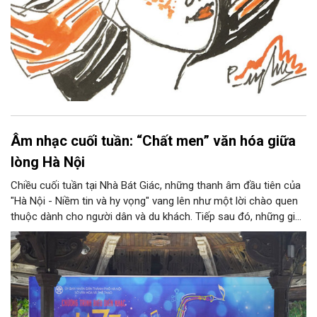
Âm nhạc cuối tuần: “Chất men” văn hóa giữa
lòng Hà Nội
Chiều cuối tuần tại Nhà Bát Giác, những thanh âm đầu tiên của
"Hà Nội - Niềm tin và hy vọng" vang lên như một lời chào quen
thuộc dành cho người dân và du khách. Tiếp sau đó, những giai
điệu jazz kinh điển của thế giới lần lượt cất lên qua phần biểu
diễn của NSƯT Quyền Văn Minh và các nghệ sĩ Bình Minh Jazz
Club, mở ra một không gian âm nhạc giàu cảm xúc ngay giữa
trung tâm Thủ đô.