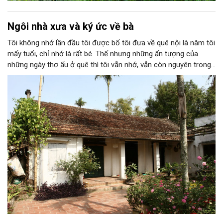
Ngôi nhà xưa và ký ức về bà
Tôi không nhớ lần đầu tôi được bố tôi đưa về quê nội là năm tôi
mấy tuổi, chỉ nhớ là rất bé. Thế nhưng những ấn tượng của
những ngày thơ ấu ở quê thì tôi vẫn nhớ, vẫn còn nguyên trong
ký ức. Tôi nhớ cái cổng nhỏ với hàng rào dâm bụt, nhớ ngôi nhà
mái ngói, khoảng sân rộng với hai cây cau cao vút, căn bếp luôn
thơm nồng khói lửa…; nhớ ông tôi rất nghiêm, bà tôi rất hiền và
cô tôi (tất nhiên khi đó chưa lấy chồng) thì rất tuyệt vời!