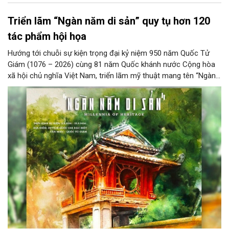
Triển lãm “Ngàn năm di sản” quy tụ hơn 120
tác phẩm hội họa
Hướng tới chuỗi sự kiện trọng đại kỷ niệm 950 năm Quốc Tử
Giám (1076 – 2026) cùng 81 năm Quốc khánh nước Cộng hòa
xã hội chủ nghĩa Việt Nam, triển lãm mỹ thuật mang tên “Ngàn
năm di sản” sẽ chính thức khai mạc vào ngày 8/8 tại Nhà Thái
Học, Di tích Quốc gia đặc biệt Văn Miếu – Quốc Tử Giám. Sự
kiện kéo dài đến ngày 25/9/2026 hứa hẹn trở thành điểm đến
văn hóa đầy sức hút, góp phần làm phong phú đời sống nghệ
thuật của Thủ đô trong mùa thu này.