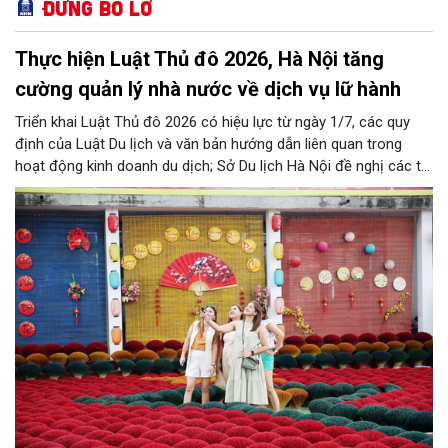
Đừng bỏ lỡ
Thực hiện Luật Thủ đô 2026, Hà Nội tăng
cường quản lý nhà nước về dịch vụ lữ hành
Triển khai Luật Thủ đô 2026 có hiệu lực từ ngày 1/7, các quy
định của Luật Du lịch và văn bản hướng dẫn liên quan trong
hoạt động kinh doanh du dịch; Sở Du lịch Hà Nội đề nghị các tổ
chức, đơn vị, doanh nghiệp kinh doanh dịch vụ lữ hành trên địa
bàn thành phố thực hiện một số nội dung quan trọng. Qua đó
góp phần thực hiện thắng lợi các mục tiêu phát triển du lịch Hà
Nội năm 2026 và giai đoạn tiếp theo.