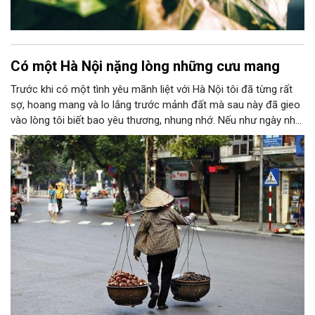
Có một Hà Nội nặng lòng những cưu mang
Trước khi có một tình yêu mãnh liệt với Hà Nội tôi đã từng rất
sợ, hoang mang và lo lắng trước mảnh đất mà sau này đã gieo
vào lòng tôi biết bao yêu thương, nhung nhớ. Nếu như ngày nhỏ
mỗi lần được "vinh dự" cùng bố về Thủ đô cảm xúc khi ấy của
tôi là sự háo hức, niềm vui sướng bởi khi ấy dẫu Hà Nội có đầy
sự lạ lẫm đi chăng nữa thì bên cạnh tôi vẫn luôn có bờ vai vững
chãi, bóng hình mạnh mẽ là bố bảo vệ, chở che. Hay có lần là
cô sinh viên tỉnh lẻ được đi thực tế, thăm Thủ đô thì bên cạnh
tôi vẫn có thật