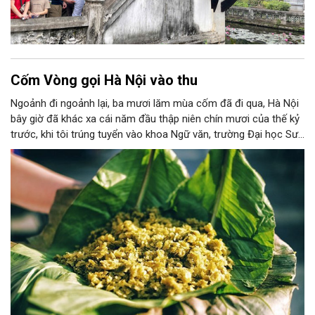
Cốm Vòng gọi Hà Nội vào thu
Ngoảnh đi ngoảnh lại, ba mươi lăm mùa cốm đã đi qua, Hà Nội
bây giờ đã khác xa cái năm đầu thập niên chín mươi của thế kỷ
trước, khi tôi trúng tuyển vào khoa Ngữ văn, trường Đại học Sư
phạm Hà Nội I, nằm trên đường Xuân Thuỷ. Hồi đó, tôi vẫn nhớ
như in, Hà Nội của những năm tháng sinh viên đầu đời còn khá
bình dị. Ngày ấy, giao thông ở nơi này còn phổ biến với những
chuyến xe lam ba bánh chòng chành chở khách. Và, ngày ấy,
quanh trường tôi chủ yếu vẫn là những làng quê yên ả.