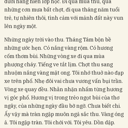
dưới hàng hiên lớp học. Đi qua mùa thu, qua
những cơn mưa bất chợt, đi qua tháng năm tuổi
trẻ, tự nhiên thôi, tình cảm với mảnh đất này vun
lên ngày một.
Những ngày trời vào thu. Tháng Tám bộn bề
những ước hẹn. Có nắng vàng rộm. Có hương
cốm thơm bùi. Những vòng xe đi qua mùa
phượng cháy. Tiếng ve tắt lịm. Chợt thu sang
nhuộm nắng vàng mật ong. Tôi nhớ thuở nào đạp
xe trên phố. Nhẹ đôi vai chưa vương vấn bụi trần.
Vòng xe quay đều. Nhằn nhặn nhấm từng hương
vị góc phố. Hương vị trong trẻo ngọt bùi của thơ
ngây, của những ngày đầu bỡ ngỡ. Chưa biết chi.
Ấy vậy mà tràn ngập muôn ngả sắc thu. Vàng óng
ả. Tôi ngập tràn. Tôi chới với. Tôi yêu. Dồn dập.