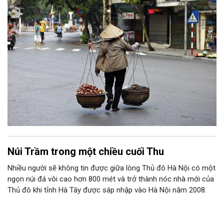
sự lạ lẫm đi chăng nữa thì bên cạnh tôi vẫn luôn có bờ vai vững
chãi, bóng hình mạnh mẽ là bố bảo vệ, chở che. Hay có lần là
cô sinh viên tỉnh lẻ được đi thực tế, thăm Thủ đô thì bên cạnh
tôi vẫn có thật
Núi Trầm trong một chiều cuối Thu
Nhiều người sẽ không tin được giữa lòng Thủ đô Hà Nội có một
ngọn núi đá vôi cao hơn 800 mét và trở thành nóc nhà mới của
Thủ đô khi tỉnh Hà Tây được sáp nhập vào Hà Nội năm 2008.