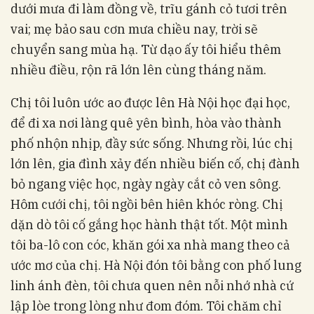
dưới mưa đi làm đồng về, trĩu gánh cỏ tươi trên
vai; mẹ bảo sau cơn mưa chiều nay, trời sẽ
chuyển sang mùa hạ. Từ dạo ấy tôi hiểu thêm
nhiều điều, rộn rã lớn lên cùng tháng năm.
Chị tôi luôn ước ao được lên Hà Nội học đại học,
để đi xa nơi làng quê yên bình, hòa vào thành
phố nhộn nhịp, đầy sức sống. Nhưng rồi, lúc chị
lớn lên, gia đình xảy đến nhiều biến cố, chị đành
bỏ ngang việc học, ngày ngày cắt cỏ ven sông.
Hôm cưới chị, tôi ngồi bên hiên khóc ròng. Chị
dặn dò tôi cố gắng học hành thật tốt. Một mình
tôi ba-lô con cóc, khăn gói xa nhà mang theo cả
ước mơ của chị. Hà Nội đón tôi bằng con phố lung
linh ánh đèn, tôi chưa quen nên nỗi nhớ nhà cứ
lập lòe trong lòng như đom đóm. Tôi chăm chỉ