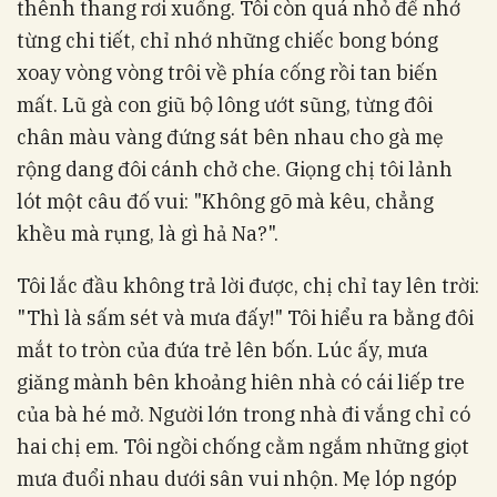
thênh thang rơi xuống. Tôi còn quá nhỏ để nhớ
từng chi tiết, chỉ nhớ những chiếc bong bóng
xoay vòng vòng trôi về phía cống rồi tan biến
mất. Lũ gà con giũ bộ lông ướt sũng, từng đôi
chân màu vàng đứng sát bên nhau cho gà mẹ
rộng dang đôi cánh chở che. Giọng chị tôi lảnh
lót một câu đố vui: "Không gõ mà kêu, chẳng
khều mà rụng, là gì hả Na?".
Tôi lắc đầu không trả lời được, chị chỉ tay lên trời:
"Thì là sấm sét và mưa đấy!" Tôi hiểu ra bằng đôi
mắt to tròn của đứa trẻ lên bốn. Lúc ấy, mưa
giăng mành bên khoảng hiên nhà có cái liếp tre
của bà hé mở. Người lớn trong nhà đi vắng chỉ có
hai chị em. Tôi ngồi chống cằm ngắm những giọt
mưa đuổi nhau dưới sân vui nhộn. Mẹ lóp ngóp