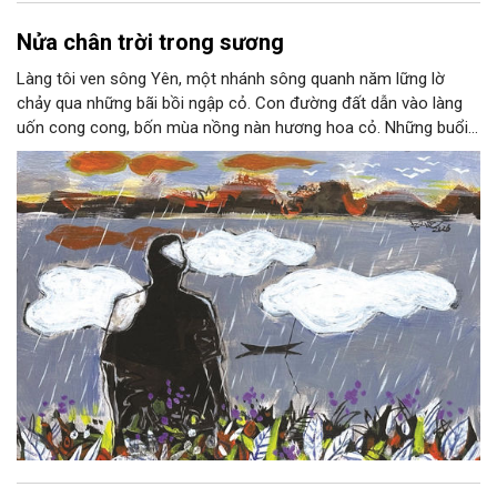
Nửa chân trời trong sương
Làng tôi ven sông Yên, một nhánh sông quanh năm lững lờ
chảy qua những bãi bồi ngập cỏ. Con đường đất dẫn vào làng
uốn cong cong, bốn mùa nồng nàn hương hoa cỏ. Những buổi
hoàng hôn, khi nắng đã dịu xuống phía cuối sông, đám hoa tím
lại thẫm màu như có ai vừa rắc lên một lớp khói.