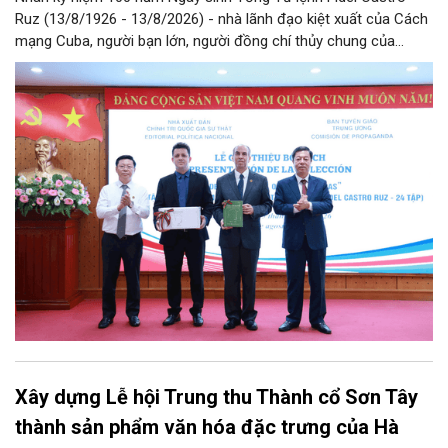
Ruz (13/8/1926 - 13/8/2026) - nhà lãnh đạo kiệt xuất của Cách
mạng Cuba, người bạn lớn, người đồng chí thủy chung của
Đảng, Nhà nước và nhân dân Việt Nam, chiều 5/8, tại Hà Nội,
Nhà xuất bản Chính trị quốc gia Sự thật phối hợp với Ban Tuyên
giáo Trung ương tổ chức Lễ giới thiệu bộ sách “Tuyển tập các
tác phẩm chọn lọc của Tổng Tư lệnh Fidel Castro Ruz” gồm 24
tập bằng tiếng Tây Ban Nha.
Xây dựng Lễ hội Trung thu Thành cổ Sơn Tây
thành sản phẩm văn hóa đặc trưng của Hà