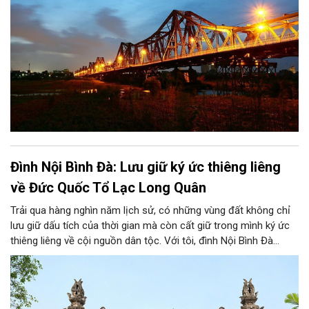
chút háo hức mong chờ. Chờ đợi khoảnh khắc ấy. Khoảnh khắc
tưởng chừng như rất đơn giản, rất đỗi bình thường và vẫn diễn
ra hàng ngày ấy. Bây giờ ánh sáng có thể nhìn thấy bất kỳ đâu,
bất kỳ chỗ nào và đủ mọi màu sắc nhưng trước kia thì khác.
Ánh sáng là một điều gì đó rất xa xỉ.
Đình Nội Bình Đà: Lưu giữ ký ức thiêng liêng
về Đức Quốc Tổ Lạc Long Quân
Trải qua hàng nghìn năm lịch sử, có những vùng đất không chỉ
lưu giữ dấu tích của thời gian mà còn cất giữ trong mình ký ức
thiêng liêng về cội nguồn dân tộc. Với tôi, đình Nội Bình Đà
không chỉ là ngôi đình cổ của quê hương, mà còn gắn với tuổi
thơ, với những mùa lễ hội tháng ba âm lịch và với niềm tự hào
về vùng đất thờ Đức Quốc Tổ Lạc Long Quân, vị thủy tổ của
dân tộc Việt Nam.