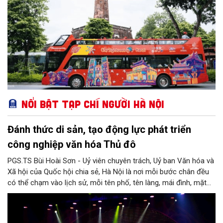
Nổi bật Tạp chí Người Hà Nội
Đánh thức di sản, tạo động lực phát triển
công nghiệp văn hóa Thủ đô
PGS.TS Bùi Hoài Sơn - Uỷ viên chuyên trách, Uỷ ban Văn hóa và
Xã hội của Quốc hội chia sẻ, Hà Nội là nơi mỗi bước chân đều
có thể chạm vào lịch sử, mỗi tên phố, tên làng, mái đình, mặt
hồ, nếp nhà, câu hát, món ăn, làn điệu, nghề thủ công đều có
thể kể một câu chuyện về chiều sâu văn hiến của dân tộc.
Nhưng trong kỷ nguyên mới, câu hỏi đặt ra không chỉ Hà Nội có