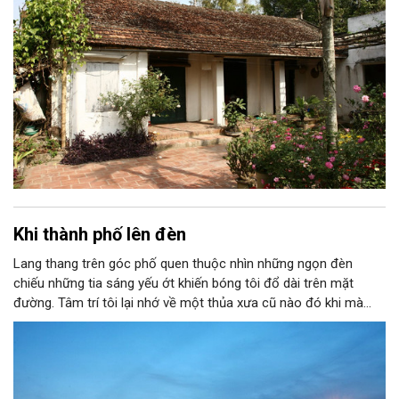
Khi thành phố lên đèn
Lang thang trên góc phố quen thuộc nhìn những ngọn đèn
chiếu những tia sáng yếu ớt khiến bóng tôi đổ dài trên mặt
đường. Tâm trí tôi lại nhớ về một thủa xưa cũ nào đó khi mà
ánh sáng vẫn còn chút gì đó mới mẻ. Bởi thế mà tôi lại vô cùng
thích thú khi được ngắm nhìn cảnh Hà Nội lên đèn. Từng ngọn
đèn được bật sáng chiếu rọi con đường tôi đi ngang qua. Hàng
cột điện thẳng tắp nối đuôi nhau thắp sáng khiến tôi thấy có