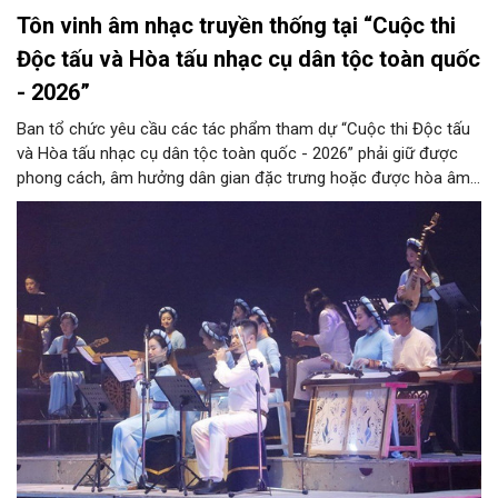
Tôn vinh âm nhạc truyền thống tại “Cuộc thi
Độc tấu và Hòa tấu nhạc cụ dân tộc toàn quốc
- 2026”
Ban tổ chức yêu cầu các tác phẩm tham dự “Cuộc thi Độc tấu
và Hòa tấu nhạc cụ dân tộc toàn quốc - 2026” phải giữ được
phong cách, âm hưởng dân gian đặc trưng hoặc được hòa âm,
phối khí mới trên nền tảng làn điệu âm nhạc truyền thống Việt
Nam, đồng thời phải được trình diễn trực tiếp bằng nhạc cụ dân
tộc.