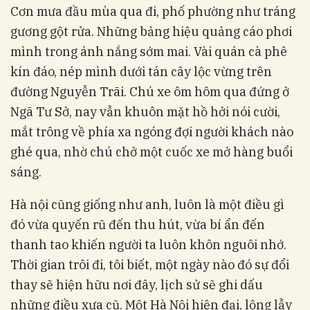
Cơn mưa đầu mùa qua đi, phố phường như tráng
gương gột rửa. Những bảng hiệu quảng cáo phơi
mình trong ánh nắng sớm mai. Vài quán cà phê
kín đáo, nép mình dưới tán cây lộc vừng trên
đường Nguyễn Trãi. Chú xe ôm hôm qua đứng ở
Ngã Tư Sở, nay vẫn khuôn mặt hồ hởi nói cười,
mắt trông về phía xa ngóng đợi người khách nào
ghé qua, nhờ chú chở một cuốc xe mở hàng buổi
sáng.
Hà nội cũng giống như anh, luôn là một điều gì
đó vừa quyến rũ đến thu hút, vừa bí ẩn đến
thanh tao khiến người ta luôn khôn nguôi nhớ.
Thời gian trôi đi, tôi biết, một ngày nào đó sự đổi
thay sẽ hiện hữu nơi đây, lịch sử sẽ ghi dấu
những điều xưa cũ. Một Hà Nội hiện đại, lộng lẫy