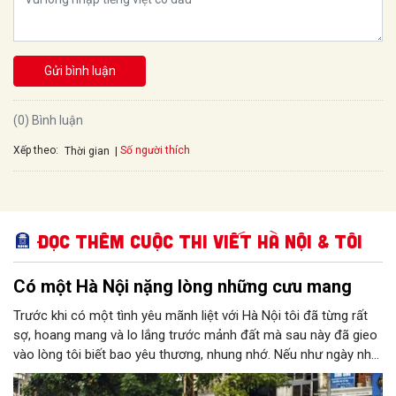
Gửi bình luận
(0) Bình luận
Xếp theo:
Số người thích
Thời gian
Đọc thêm Cuộc thi viết Hà Nội & Tôi
Có một Hà Nội nặng lòng những cưu mang
Trước khi có một tình yêu mãnh liệt với Hà Nội tôi đã từng rất
sợ, hoang mang và lo lắng trước mảnh đất mà sau này đã gieo
vào lòng tôi biết bao yêu thương, nhung nhớ. Nếu như ngày nhỏ
mỗi lần được "vinh dự" cùng bố về Thủ đô cảm xúc khi ấy của
tôi là sự háo hức, niềm vui sướng bởi khi ấy dẫu Hà Nội có đầy