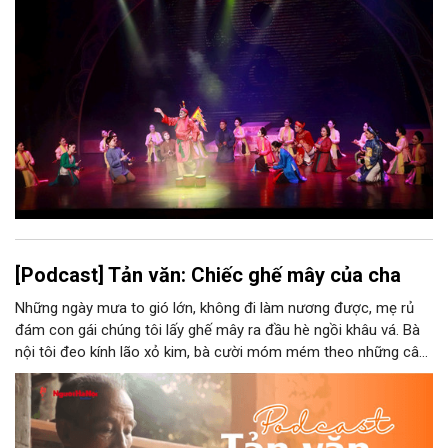
bao nhiêu di sản, bao nhiêu văn nghệ sĩ, trí thức, không gian ký
ức, mà là làm thế nào để những giá trị ấy trở thành nguồn lực
phát triển, thành sức mạnh mềm, thành động lực sáng tạo,
thành năng lực cạnh tranh của Thủ đô.
[Podcast] Tản văn: Chiếc ghế mây của cha
Những ngày mưa to gió lớn, không đi làm nương được, mẹ rủ
đám con gái chúng tôi lấy ghế mây ra đầu hè ngồi khâu vá. Bà
nội tôi đeo kính lão xỏ kim, bà cười móm mém theo những câu
chuyện kể tếu táo của đám trẻ chúng tôi. Chiếc ghế mây phát
ra âm thanh kin kít chịu đựng sức nặng cơ thể con người theo
những điệu cười khúc khích.