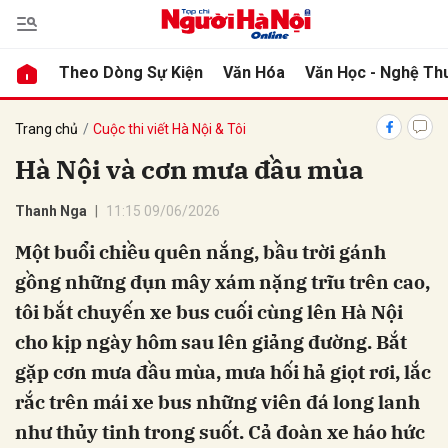
Theo Dòng Sự Kiện
Văn Hóa
Văn Học - Nghệ Th
bình luận
Trang chủ
Cuộc thi viết Hà Nội & Tôi
Hà Nội và cơn mưa đầu mùa
Thanh Nga
11:15 09/06/2026
Một buổi chiều quên nắng, bầu trời gánh
gồng những đụn mây xám nặng trĩu trên cao,
tôi bắt chuyến xe bus cuối cùng lên Hà Nội
Hủy
G
cho kịp ngày hôm sau lên giảng đường. Bắt
gặp cơn mưa đầu mùa, mưa hối hả giọt rơi, lắc
rắc trên mái xe bus những viên đá long lanh
như thủy tinh trong suốt. Cả đoàn xe háo hức