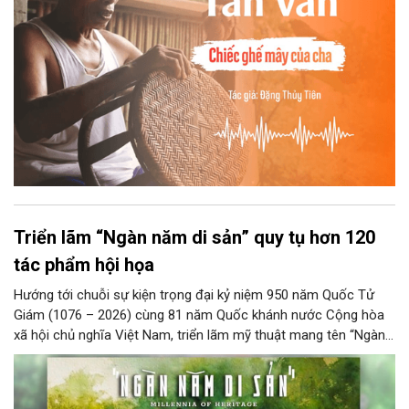
Triển lãm “Ngàn năm di sản” quy tụ hơn 120
tác phẩm hội họa
Hướng tới chuỗi sự kiện trọng đại kỷ niệm 950 năm Quốc Tử
Giám (1076 – 2026) cùng 81 năm Quốc khánh nước Cộng hòa
xã hội chủ nghĩa Việt Nam, triển lãm mỹ thuật mang tên “Ngàn
năm di sản” sẽ chính thức khai mạc vào ngày 8/8 tại Nhà Thái
Học, Di tích Quốc gia đặc biệt Văn Miếu – Quốc Tử Giám. Sự
kiện kéo dài đến ngày 25/9/2026 hứa hẹn trở thành điểm đến