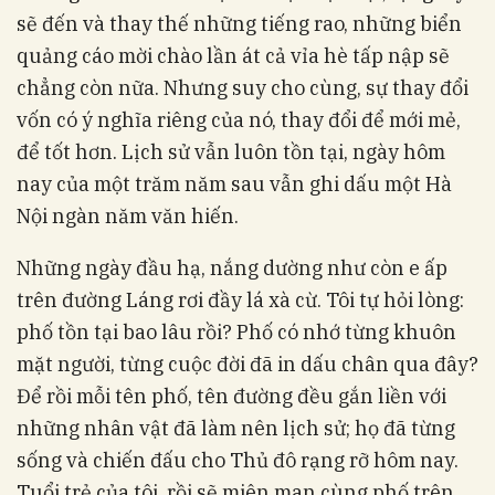
sẽ đến và thay thế những tiếng rao, những biển
quảng cáo mời chào lần át cả vỉa hè tấp nập sẽ
chẳng còn nữa. Nhưng suy cho cùng, sự thay đổi
vốn có ý nghĩa riêng của nó, thay đổi để mới mẻ,
để tốt hơn. Lịch sử vẫn luôn tồn tại, ngày hôm
nay của một trăm năm sau vẫn ghi dấu một Hà
Nội ngàn năm văn hiến.
Những ngày đầu hạ, nắng dường như còn e ấp
trên đường Láng rơi đầy lá xà cừ. Tôi tự hỏi lòng:
phố tồn tại bao lâu rồi? Phố có nhớ từng khuôn
mặt người, từng cuộc đời đã in dấu chân qua đây?
Để rồi mỗi tên phố, tên đường đều gắn liền với
những nhân vật đã làm nên lịch sử; họ đã từng
sống và chiến đấu cho Thủ đô rạng rỡ hôm nay.
Tuổi trẻ của tôi, rồi sẽ miên man cùng phố trên