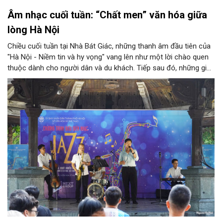
Âm nhạc cuối tuần: “Chất men” văn hóa giữa
lòng Hà Nội
Chiều cuối tuần tại Nhà Bát Giác, những thanh âm đầu tiên của
"Hà Nội - Niềm tin và hy vọng" vang lên như một lời chào quen
thuộc dành cho người dân và du khách. Tiếp sau đó, những giai
điệu jazz kinh điển của thế giới lần lượt cất lên qua phần biểu
diễn của NSƯT Quyền Văn Minh và các nghệ sĩ Bình Minh Jazz
Club, mở ra một không gian âm nhạc giàu cảm xúc ngay giữa
trung tâm Thủ đô.