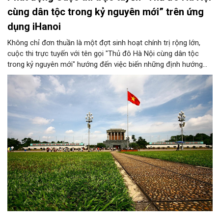
cùng dân tộc trong kỷ nguyên mới” trên ứng
dụng iHanoi
Không chỉ đơn thuần là một đợt sinh hoạt chính trị rộng lớn,
cuộc thi trực tuyến với tên gọi "Thủ đô Hà Nội cùng dân tộc
trong kỷ nguyên mới" hướng đến việc biến những định hướng
chiến lược trong Nghị quyết số 02-NQ/TW của Bộ Chính trị
thành niềm tin, thành nhận thức chung của mỗi người dân.