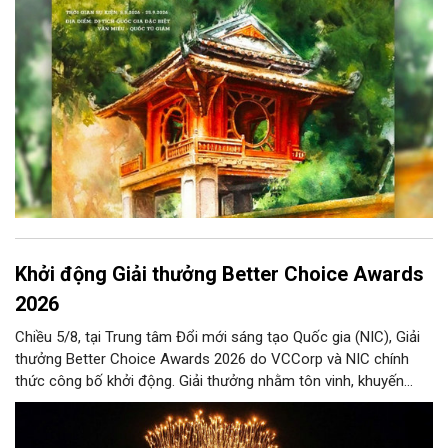
văn hóa đầy sức hút, góp phần làm phong phú đời sống nghệ
thuật của Thủ đô trong mùa thu này.
Khởi động Giải thưởng Better Choice Awards
2026
Chiều 5/8, tại Trung tâm Đổi mới sáng tạo Quốc gia (NIC), Giải
thưởng Better Choice Awards 2026 do VCCorp và NIC chính
thức công bố khởi động. Giải thưởng nhằm tôn vinh, khuyến
khích, cổ vũ những giá trị đổi mới, sáng tạo, áp dụng trong đời
sống thực, phục vụ người tiêu dùng.