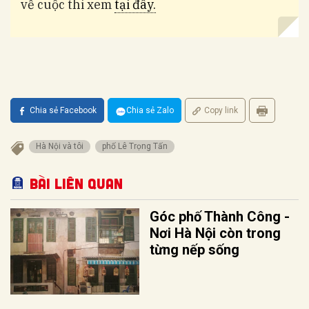
về cuộc thi xem
tại đây.
Chia sẻ Facebook
Chia sẻ Zalo
Copy link
Hà Nội và tôi
phố Lê Trọng Tấn
Bài liên quan
Góc phố Thành Công -
Nơi Hà Nội còn trong
từng nếp sống