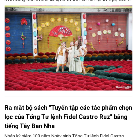
chức, đơn vị, doanh nghiệp kinh doanh dịch vụ lữ hành trên địa
bàn thành phố thực hiện một số nội dung quan trọng. Qua đó
góp phần thực hiện thắng lợi các mục tiêu phát triển du lịch Hà
Nội năm 2026 và giai đoạn tiếp theo.
Ra mắt bộ sách "Tuyển tập các tác phẩm chọn
lọc của Tổng Tư lệnh Fidel Castro Ruz" bằng
tiếng Tây Ban Nha
Nhân kỷ niệm 100 năm Ngày sinh Tổng Tư lệnh Fidel Castro