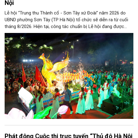
Nội
Lễ hội “Trung thu Thành cổ - Sơn Tây xứ Đoài” năm 2026 do
UBND phường Sơn Tây (TP Hà Nội) tổ chức sẽ diễn ra từ cuối
tháng 8/2026. Hiện tại, công tác chuẩn bị Lễ hội đang được
chính quyền phường Sơn Tây cùng các phòng, ban, ngành, đơn
vị và 25 tổ dân phố khẩn trương triển khai, tạo khí thế sôi nổi,
sẵn sàng mang đến cho Nhân dân và du khách một mùa Trung
thu quy mô, đặc sắc và giàu bản sắc văn hóa xứ Đoài.
Phát động Cuộc thi trực tuyến “Thủ đô Hà Nội