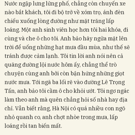
Nước ngập lưng lửng phố, chẳng còn chuyến xe
nào bắt khách, tôi đi bộ trở về xóm trọ, ánh đèn
chiếu xuống lòng đường như mặt trăng lấp
loáng. Một anh sinh viên học hơn tôi hai khóa, đi
cùng và che ô cho tôi. Anh bảo hãy ngửa mặt lên
trời để uống những hạt mưa đầu mùa, như thế sẽ
tránh được cảm lạnh. Tôi tin lời anh nói nên cả
quãng đường lội nước hôm ấy, chẳng thể trò
chuyện cùng anh bởi còn bận hứng những giọt
nước mưa. Tới ngã ba lối rẽ vào đường Lê Trọng
Tấn, anh bảo tôi cầm ô cho khỏi ướt. Tôi ngơ ngác
làm theo anh mà quên chẳng hỏi số nhà hay địa
chỉ. Vẫn biết rằng, Hà Nội có quá nhiều con ngõ
nhỏ quanh co, anh chợt nhòe trong mưa, lấp
loáng rồi tan biến mất.