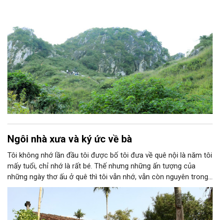
Ngôi nhà xưa và ký ức về bà
Tôi không nhớ lần đầu tôi được bố tôi đưa về quê nội là năm tôi
mấy tuổi, chỉ nhớ là rất bé. Thế nhưng những ấn tượng của
những ngày thơ ấu ở quê thì tôi vẫn nhớ, vẫn còn nguyên trong
ký ức. Tôi nhớ cái cổng nhỏ với hàng rào dâm bụt, nhớ ngôi nhà
mái ngói, khoảng sân rộng với hai cây cau cao vút, căn bếp luôn
thơm nồng khói lửa…; nhớ ông tôi rất nghiêm, bà tôi rất hiền và
cô tôi (tất nhiên khi đó chưa lấy chồng) thì rất tuyệt vời!