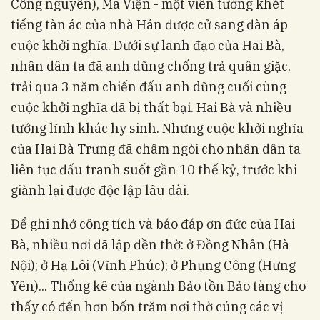
Công nguyên), Mã Viện - một viên tướng khét
tiếng tàn ác của nhà Hán được cử sang đàn áp
cuộc khởi nghĩa. Dưới sự lãnh đạo của Hai Bà,
nhân dân ta đã anh dũng chống trả quân giặc,
trải qua 3 năm chiến đấu anh dũng cuối cùng
cuộc khởi nghĩa đã bị thất bại. Hai Bà và nhiều
tướng lĩnh khác hy sinh. Nhưng cuộc khởi nghĩa
của Hai Bà Trưng đã châm ngòi cho nhân dân ta
liên tục đấu tranh suốt gần 10 thế kỷ, trước khi
giành lại được độc lập lâu dài.
Để ghi nhớ công tích và báo đáp ơn đức của Hai
Bà, nhiều nơi đã lập đền thờ: ở Đồng Nhân (Hà
Nội); ở Hạ Lôi (Vĩnh Phúc); ở Phụng Công (Hưng
Yên)... Thống kê của ngành Bảo tồn Bảo tàng cho
thấy có đến hơn bốn trăm nơi thờ cúng các vị