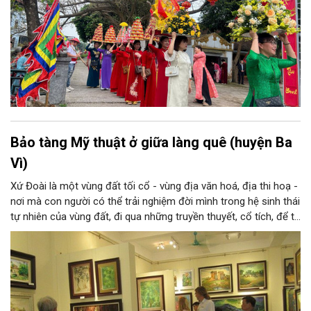
Bảo tàng Mỹ thuật ở giữa làng quê (huyện Ba
Vì)
Xứ Đoài là một vùng đất tối cổ - vùng địa văn hoá, địa thi hoạ -
nơi mà con người có thể trải nghiệm đời mình trong hệ sinh thái
tự nhiên của vùng đất, đi qua những truyền thuyết, cổ tích, để từ
đó tạo nên tâm tính, giọng nói đặc trưng của con người xứ
Đoài. Nắng và gió, núi và sông xứ Đoài đã gợi cảm hứng sáng
tác cho một Tản Đà, một Quang Dũng và nhiều thi nhân, hoạ sĩ:
từ Tô Ngọc Vân, Nguyễn Gia Trí đến Sĩ Tốt, Nguyễn Tiến Chung,
Nguyễn Tư Nghiêm, Nguyễn Sáng... và những thế hệ văn nghệ sĩ
sau này, ở họ đều có những sáng tác xuất sắc về xứ Đoài.