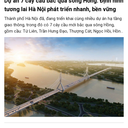
Dự án 7 cây cầu bắc qua sông Hồng: Định hình
tương lai Hà Nội phát triển nhanh, bền vững
Thành phố Hà Nội đã, đang triển khai cùng nhiều dự án hạ tầng
giao thông, trong đó có 7 cây cầu mới bắc qua sông Hồng,
gồm cầu: Tứ Liên, Trần Hưng Đạo, Thượng Cát, Ngọc Hồi, Hồng
Hà, Mễ Sở và Vân Phúc. 7 cây cầu này vừa giải bài toán hạ tầng
giao thông Thủ đô, vừa thể hiện tầm nhìn chiến lược và cuộc
cách mạng không gian để định hình tương lai phát triển bền
vững Thủ đô trong kỷ nguyên mới.