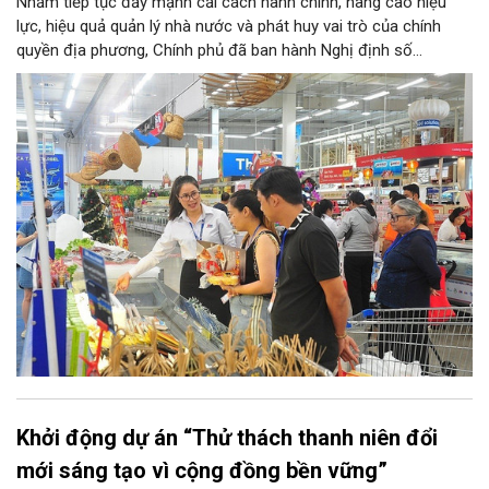
Nhằm tiếp tục đẩy mạnh cải cách hành chính, nâng cao hiệu
lực, hiệu quả quản lý nhà nước và phát huy vai trò của chính
quyền địa phương, Chính phủ đã ban hành Nghị định số
146/2025/NĐ-CP ngày 12/6/2025 quy định về phân quyền, phân
cấp trong lĩnh vực công nghiệp và thương mại. Trong đó, lĩnh
vực bảo vệ quyền lợi người tiêu dùng có nhiều nội dung quan
trọng được phân cấp cho địa phương, góp phần đưa hoạt động
hỗ trợ người tiêu dùng đến gần người dân hơn.
Khởi động dự án “Thử thách thanh niên đổi
mới sáng tạo vì cộng đồng bền vững”