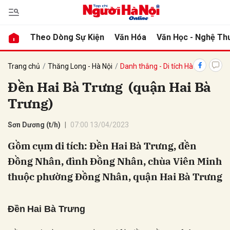
Theo Dòng Sự Kiện
Văn Hóa
Văn Học - Nghệ Th
bình luận
Trang chủ
Thăng Long - Hà Nội
Danh thắng - Di tích Hà Nội
Đền Hai Bà Trưng (quận Hai Bà
Trưng)
Sơn Dương (t/h)
07:00 13/04/2023
Gồm cụm di tích: Đền Hai Bà Trưng, đền
Đồng Nhân, đình Đồng Nhân, chùa Viên Minh
Hủy
G
thuộc phường Đồng Nhân, quận Hai Bà Trưng
Đền
Hai Bà Trưng