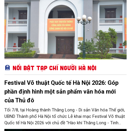
cục II chính thức được Bộ Văn hoá - Thông tin công nhận nằm
trong hệ thống các bảo tàng cấp 2 toàn quân.
Nổi bật Tạp chí Người Hà Nội
Festival Võ thuật Quốc tế Hà Nội 2026: Góp
phần định hình một sản phẩm văn hóa mới
của Thủ đô
Tối 7/8, tại Hoàng thành Thăng Long - Di sản Văn hóa Thế giới,
UBND Thành phố Hà Nội tổ chức Lễ khai mạc Festival Võ thuật
Quốc tế Hà Nội 2026 với chủ đề "Hào khí Thăng Long - Tinh
hoa võ Việt". Lần đầu tiên được tổ chức, Festival đánh dấu