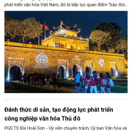
phát triển văn hóa Việt Nam, đó là tiếp tục quan điểm “bảo tồn
và phát huy giá trị di sản văn hóa gắn kết với phát triển kinh tế -
xã hội và du lịch”; đồng thời, nâng lên một tầm cao mới: “phát
triển kinh tế di sản”.
Đánh thức di sản, tạo động lực phát triển
công nghiệp văn hóa Thủ đô
PGS.TS Bùi Hoài Sơn - Uỷ viên chuyên trách, Uỷ ban Văn hóa và