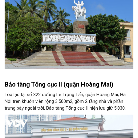
Bảo tàng Tổng cục II (quận Hoàng Mai)
Toạ lạc tại số 322 đường Lê Trọng Tấn, quận Hoàng Mai, Hà
Nội trên khuôn viên rộng 3.500m2, gồm 2 tầng nhà và phần
trưng bày ngoài trời, Bảo tàng Tổng cục II hiện lưu giữ 5.830
hiện vật, trong đó có nhiều hiện vật quý hiếm gắn liền với cuộc
đời hoạt động của nhiều chiến sĩ tình báo xuất sắc của Quân
đội nhân dân Việt Nam. Với chức năng phục vụ công tác nghiên
cứu, tham quan học tập, giáo dục truyền thống, Bảo tàng Tổng