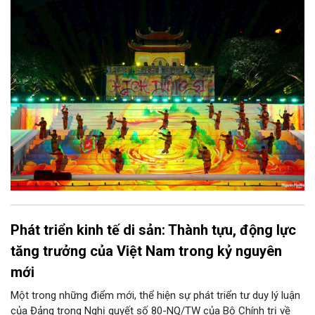
bước đi mới của Thủ đô trong việc xây dựng một sự kiện văn
hóa - thể thao mang tầm quốc tế, góp phần tôn vinh truyền
thống thượng võ dân tộc, quảng bá hình ảnh Hà Nội và thúc đẩy
giao lưu văn hóa, thể thao với bạn bè thế giới.
Phát triển kinh tế di sản: Thành tựu, động lực
tăng trưởng của Việt Nam trong kỷ nguyên
mới
Một trong những điểm mới, thể hiện sự phát triển tư duy lý luận
của Đảng trong Nghị quyết số 80-NQ/TW của Bộ Chính trị về