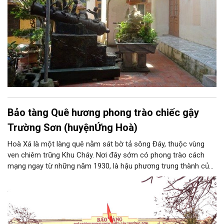
Bảo tàng Quê hương phong trào chiếc gậy
Trường Sơn (huyệnỨng Hoà)
Hoà Xá là một làng quê nằm sát bờ tả sông Đáy, thuộc vùng
ven chiêm trũng Khu Cháy. Nơi đây sớm có phong trào cách
mạng ngay từ những năm 1930, là hậu phương trung thành của
cuộc kháng chiến chống Pháp. Trong công cuộc kháng chiến
chống Mỹ cứu nước, Hòa Xá được xem là quê hương của
phong trào động viên thanh niên lên đường “xẻ dọc Trường Sơn
đi cứu nước” và câu chuyện huyền thoại “chiếc gậy Trường
Sơn”.