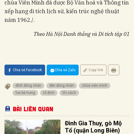
chùa Viên Minh đã được Bộ Văn hoá và Thông tin
xếp hạng di tích lịch sử, kiến trúc nghệ thuật
năm 1962./.
Theo Hà Nội Danh thắng và Di tích tập 01
Chia sẻ Facebook
Chia sẻ Zalo
Copy link
đình đồng nhân
đền đồng nhân
chùa viên minh
hai bà trưng
tô định
thi sách
Bài liên quan
Đình Gia Thuy, gò Mộ
Tổ (quận Long Biên)