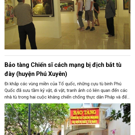
Bảo tàng Chiến sĩ cách mạng bị địch bắt tù
đày (huyện Phú Xuyên)
Đi khắp các vùng miền của Tổ quốc, những cựu tù binh Phú
Quốc đã sưu tầm kỷ vật, di vật, tranh ảnh có liên quan đến các
nhà tù trong hai cuộc kháng chiến chống thực dân Pháp và đế
quốc Mỹ xâm lược mà đồng đội và các ông đã trải qua. Hơn 20
năm kiếm tìm và góp nhặt, Bảo tàng Chiến sĩ cách mạng bị
địch bắt tù đày, do chính những người cựu tù năm xưa thành lập
là những minh chứng chân thực về một thời oanh liệt và hào
hùng của dân tộc.