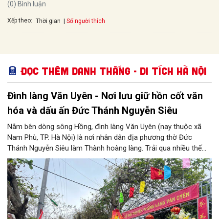
(0) Bình luận
Xếp theo:
Số người thích
Thời gian
Đọc thêm Danh thắng - Di tích Hà Nội
Đình làng Văn Uyên - Nơi lưu giữ hồn cốt văn
hóa và dấu ấn Đức Thánh Nguyễn Siêu
Nằm bên dòng sông Hồng, đình làng Văn Uyên (nay thuộc xã
Nam Phù, TP. Hà Nội) là nơi nhân dân địa phương thờ Đức
Thánh Nguyễn Siêu làm Thành hoàng làng. Trải qua nhiều thế
hệ, ngôi đình không chỉ là không gian sinh hoạt tín ngưỡng của
cộng đồng dân cư mà còn lưu giữ nhiều giá trị lịch sử, văn hóa.