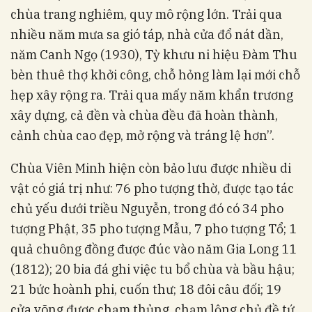
chùa trang nghiêm, quy mô rộng lớn. Trải qua
nhiều năm mưa sa gió táp, nhà cửa đổ nát dần,
năm Canh Ngọ (1930), Tỳ khưu ni hiệu Đàm Thu
bèn thuê thợ khởi công, chỗ hỏng làm lại mới chỗ
hẹp xây rộng ra. Trải qua mấy năm khẩn trương
xây dựng, cả đền và chùa đều đã hoàn thành,
cảnh chùa cao đẹp, mở rộng và tráng lệ hơn”.
Chùa Viên Minh hiện còn bảo lưu được nhiều di
vật có giá trị như: 76 pho tượng thờ, được tạo tác
chủ yếu dưới triều Nguyễn, trong đó có 34 pho
tượng Phật, 35 pho tượng Mẫu, 7 pho tượng Tổ; 1
quả chuông đồng được đúc vào năm Gia Long 11
(1812); 20 bia đá ghi việc tu bổ chùa và bầu hậu;
21 bức hoành phi, cuốn thư; 18 đôi câu đối; 19
cửa võng được chạm thủng, chạm lộng chủ đề tứ