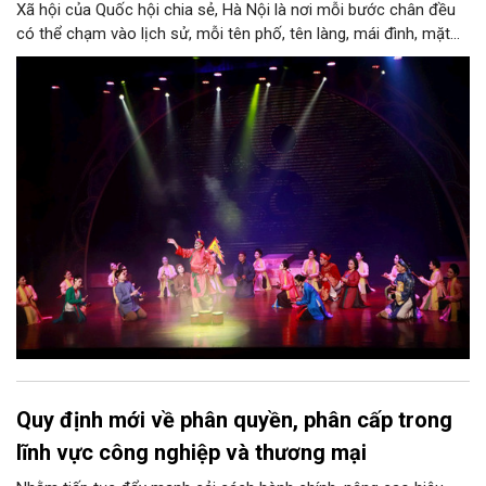
Xã hội của Quốc hội chia sẻ, Hà Nội là nơi mỗi bước chân đều
có thể chạm vào lịch sử, mỗi tên phố, tên làng, mái đình, mặt
hồ, nếp nhà, câu hát, món ăn, làn điệu, nghề thủ công đều có
thể kể một câu chuyện về chiều sâu văn hiến của dân tộc.
Nhưng trong kỷ nguyên mới, câu hỏi đặt ra không chỉ Hà Nội có
bao nhiêu di sản, bao nhiêu văn nghệ sĩ, trí thức, không gian ký
ức, mà là làm thế nào để những giá trị ấy trở thành nguồn lực
phát triển, thành sức mạnh mềm, thành động lực sáng tạo,
thành năng lực cạnh tranh của Thủ đô.
Quy định mới về phân quyền, phân cấp trong
lĩnh vực công nghiệp và thương mại