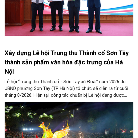
Xây dựng Lễ hội Trung thu Thành cổ Sơn Tây
thành sản phẩm văn hóa đặc trưng của Hà
Nội
Lễ hội “Trung thu Thành cổ - Sơn Tây xứ Đoài” năm 2026 do
UBND phường Sơn Tây (TP Hà Nội) tổ chức sẽ diễn ra từ cuối
tháng 8/2026. Hiện tại, công tác chuẩn bị Lễ hội đang được
chính quyền phường Sơn Tây cùng các phòng, ban, ngành, đơn
vị và 25 tổ dân phố khẩn trương triển khai, tạo khí thế sôi nổi,
sẵn sàng mang đến cho Nhân dân và du khách một mùa Trung
thu quy mô, đặc sắc và giàu bản sắc văn hóa xứ Đoài.