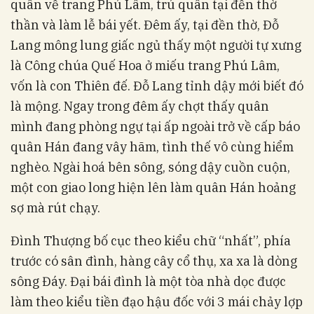
quân về trang Phú Lâm, trú quân tại đền thờ
thần và làm lễ bái yết. Đêm ấy, tại đền thờ, Đỗ
Lang mông lung giấc ngủ thấy một người tự xưng
là Công chúa Quế Hoa ở miếu trang Phú Lâm,
vốn là con Thiên đế. Đỗ Lang tỉnh dậy mới biết đó
là mộng. Ngay trong đêm ấy chợt thấy quân
mình đang phòng ngự tại ấp ngoài trở về cấp báo
quân Hán đang vây hãm, tình thế vô cùng hiểm
nghèo. Ngài hoá bên sông, sóng dậy cuồn cuộn,
một con giao long hiện lên làm quân Hán hoảng
sợ mà rút chạy.
Đình Thượng bố cục theo kiểu chữ “nhất”, phía
trước có sân đình, hàng cây cổ thụ, xa xa là dòng
sông Đáy. Đại bái đình là một tòa nhà dọc được
làm theo kiểu tiền đạo hậu đốc với 3 mái chảy lợp