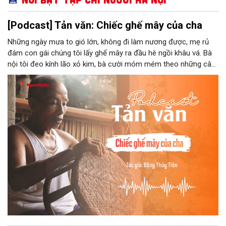
[Podcast] Tản văn: Chiếc ghế mây của cha
Những ngày mưa to gió lớn, không đi làm nương được, mẹ rủ
đám con gái chúng tôi lấy ghế mây ra đầu hè ngồi khâu vá. Bà
nội tôi đeo kính lão xỏ kim, bà cười móm mém theo những câu
chuyện kể tếu táo của đám trẻ chúng tôi. Chiếc ghế mây phát
ra âm thanh kin kít chịu đựng sức nặng cơ thể con người theo
những điệu cười khúc khích.