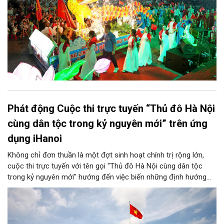
Phát động Cuộc thi trực tuyến “Thủ đô Hà Nội
cùng dân tộc trong kỷ nguyên mới” trên ứng
dụng iHanoi
Không chỉ đơn thuần là một đợt sinh hoạt chính trị rộng lớn,
cuộc thi trực tuyến với tên gọi "Thủ đô Hà Nội cùng dân tộc
trong kỷ nguyên mới" hướng đến việc biến những định hướng
chiến lược trong Nghị quyết số 02-NQ/TW của Bộ Chính trị
thành niềm tin, thành nhận thức chung của mỗi người dân.