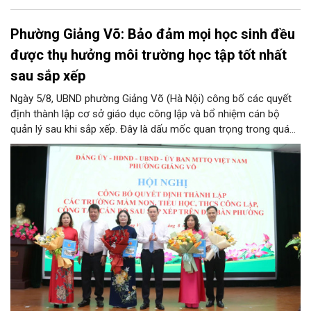
Phường Giảng Võ: Bảo đảm mọi học sinh đều
được thụ hưởng môi trường học tập tốt nhất
sau sắp xếp
Ngày 5/8, UBND phường Giảng Võ (Hà Nội) công bố các quyết
định thành lập cơ sở giáo dục công lập và bổ nhiệm cán bộ
quản lý sau khi sắp xếp. Đây là dấu mốc quan trọng trong quá
trình kiện toàn tổ chức bộ máy, thực hiện chủ trương tinh gọn,
nâng cao hiệu lực, hiệu quả quản lý theo các nghị quyết của
Trung ương và kế hoạch của UBND TP Hà Nội.