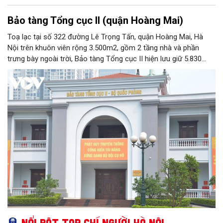
Bảo tàng Tổng cục II (quận Hoàng Mai)
Toạ lạc tại số 322 đường Lê Trọng Tấn, quận Hoàng Mai, Hà
Nội trên khuôn viên rộng 3.500m2, gồm 2 tầng nhà và phần
trưng bày ngoài trời, Bảo tàng Tổng cục II hiện lưu giữ 5.830
hiện vật, trong đó có nhiều hiện vật quý hiếm gắn liền với cuộc
đời hoạt động của nhiều chiến sĩ tình báo xuất sắc của Quân
đội nhân dân Việt Nam. Với chức năng phục vụ công tác nghiên
cứu, tham quan học tập, giáo dục truyền thống, Bảo tàng Tổng
cục II chính thức được Bộ Văn hoá - Thông tin công nhận nằm
trong hệ thống các bảo tàng cấp 2 toàn quân.
Nổi bật Tạp chí Người Hà Nội