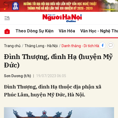
bình luận
Theo Dòng Sự Kiện
Văn Hóa
Văn Học - Nghệ Th
Trang chủ
Thăng Long - Hà Nội
Danh thắng - Di tích Hà Nội
Đình Thượng, đình Hạ (huyện Mỹ
Đức)
Sơn Dương (t/h)
19/07/2023 06:05
Đình Thượng, đình Hạ thuộc địa phận xã
Hủy
G
Phúc Lâm, huyện Mỹ Đức, Hà Nội.