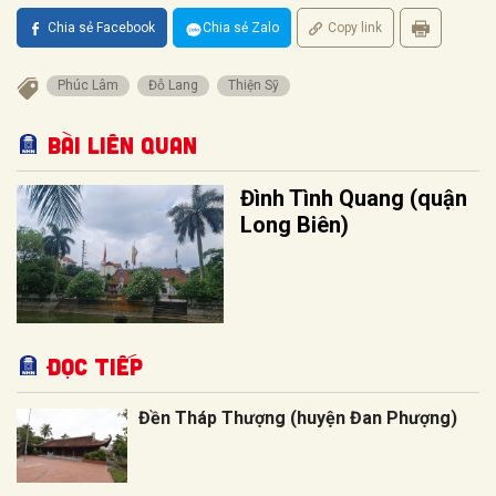
Chia sẻ Facebook
Chia sẻ Zalo
Copy link
Phúc Lâm
Đỗ Lang
Thiện Sỹ
Bài liên quan
Đình Tình Quang (quận
Long Biên)
Đọc tiếp
Đền Tháp Thượng (huyện Đan Phượng)