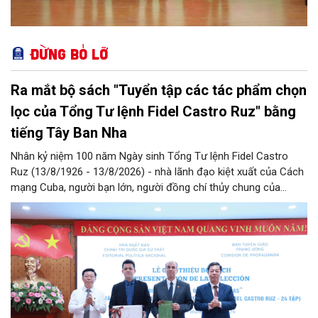
Đừng bỏ lỡ
Ra mắt bộ sách "Tuyển tập các tác phẩm chọn
lọc của Tổng Tư lệnh Fidel Castro Ruz" bằng
tiếng Tây Ban Nha
Nhân kỷ niệm 100 năm Ngày sinh Tổng Tư lệnh Fidel Castro
Ruz (13/8/1926 - 13/8/2026) - nhà lãnh đạo kiệt xuất của Cách
mạng Cuba, người bạn lớn, người đồng chí thủy chung của
Đảng, Nhà nước và nhân dân Việt Nam, chiều 5/8, tại Hà Nội,
Nhà xuất bản Chính trị quốc gia Sự thật phối hợp với Ban Tuyên
giáo Trung ương tổ chức Lễ giới thiệu bộ sách “Tuyển tập các
tác phẩm chọn lọc của Tổng Tư lệnh Fidel Castro Ruz” gồm 24
tập bằng tiếng Tây Ban Nha.