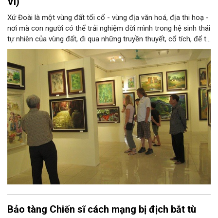
Vì)
Xứ Đoài là một vùng đất tối cổ - vùng địa văn hoá, địa thi hoạ -
nơi mà con người có thể trải nghiệm đời mình trong hệ sinh thái
tự nhiên của vùng đất, đi qua những truyền thuyết, cổ tích, để từ
đó tạo nên tâm tính, giọng nói đặc trưng của con người xứ
Đoài. Nắng và gió, núi và sông xứ Đoài đã gợi cảm hứng sáng
tác cho một Tản Đà, một Quang Dũng và nhiều thi nhân, hoạ sĩ:
từ Tô Ngọc Vân, Nguyễn Gia Trí đến Sĩ Tốt, Nguyễn Tiến Chung,
Nguyễn Tư Nghiêm, Nguyễn Sáng... và những thế hệ văn nghệ sĩ
sau này, ở họ đều có những sáng tác xuất sắc về xứ Đoài.
Bảo tàng Chiến sĩ cách mạng bị địch bắt tù