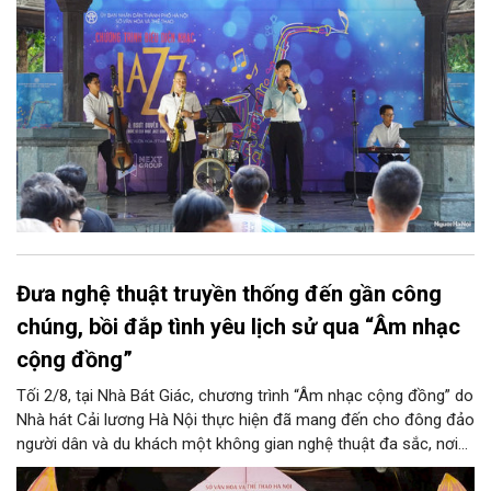
trung tâm Thủ đô.
Đưa nghệ thuật truyền thống đến gần công
chúng, bồi đắp tình yêu lịch sử qua “Âm nhạc
cộng đồng”
Tối 2/8, tại Nhà Bát Giác, chương trình “Âm nhạc cộng đồng” do
Nhà hát Cải lương Hà Nội thực hiện đã mang đến cho đông đảo
người dân và du khách một không gian nghệ thuật đa sắc, nơi
những làn điệu cải lương, ca cổ, tân cổ và các tiết mục múa