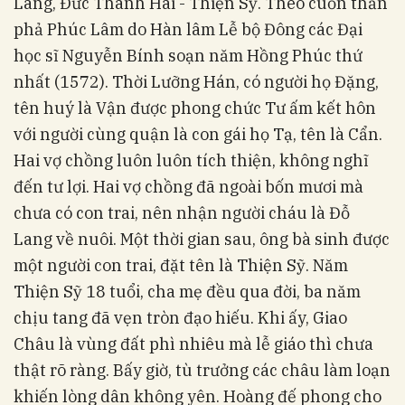
Lang, Đức Thánh Hai - Thiện Sỹ. Theo cuốn thần
phả Phúc Lâm do Hàn lâm Lễ bộ Đông các Đại
học sĩ Nguyễn Bính soạn năm Hồng Phúc thứ
nhất (1572). Thời Lưỡng Hán, có người họ Đặng,
tên huý là Vận được phong chức Tư ấm kết hôn
với người cùng quận là con gái họ Tạ, tên là Cẩn.
Hai vợ chồng luôn luôn tích thiện, không nghĩ
đến tư lợi. Hai vợ chồng đã ngoài bốn mươi mà
chưa có con trai, nên nhận người cháu là Đỗ
Lang về nuôi. Một thời gian sau, ông bà sinh được
một người con trai, đặt tên là Thiện Sỹ. Năm
Thiện Sỹ 18 tuổi, cha mẹ đều qua đời, ba năm
chịu tang đã vẹn tròn đạo hiếu. Khi ấy, Giao
Châu là vùng đất phì nhiêu mà lễ giáo thì chưa
thật rõ ràng. Bấy giờ, tù trưởng các châu làm loạn
khiến lòng dân không yên. Hoàng đế phong cho