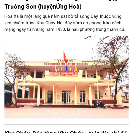
Trường Sơn (huyệnỨng Hoà)
Hoà Xá là một làng quê nằm sát bờ tả sông Đáy, thuộc vùng
ven chiêm trũng Khu Cháy. Nơi đây sớm có phong trào cách
mạng ngay từ những năm 1930, là hậu phương trung thành của
cuộc kháng chiến chống Pháp. Trong công cuộc kháng chiến
chống Mỹ cứu nước, Hòa Xá được xem là quê hương của
phong trào động viên thanh niên lên đường “xẻ dọc Trường Sơn
đi cứu nước” và câu chuyện huyền thoại “chiếc gậy Trường
Sơn”.