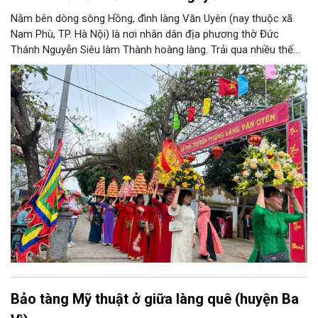
Nằm bên dòng sông Hồng, đình làng Văn Uyên (nay thuộc xã
Nam Phù, TP. Hà Nội) là nơi nhân dân địa phương thờ Đức
Thánh Nguyễn Siêu làm Thành hoàng làng. Trải qua nhiều thế
hệ, ngôi đình không chỉ là không gian sinh hoạt tín ngưỡng của
cộng đồng dân cư mà còn lưu giữ nhiều giá trị lịch sử, văn hóa.
Bảo tàng Mỹ thuật ở giữa làng quê (huyện Ba