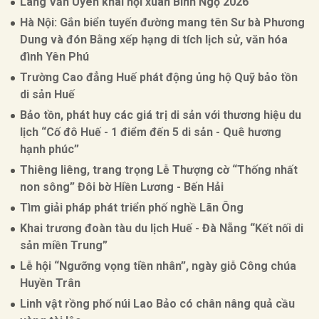
Làng Văn Uyên khai hội xuân Bính Ngọ 2026
Hà Nội: Gắn biển tuyến đường mang tên Sư bà Phương
Dung và đón Bằng xếp hạng di tích lịch sử, văn hóa
đình Yên Phú
Trường Cao đẳng Huế phát động ủng hộ Quỹ bảo tồn
di sản Huế
Bảo tồn, phát huy các giá trị di sản với thương hiệu du
lịch “Cố đô Huế - 1 điểm đến 5 di sản - Quê hương
hạnh phúc”
Thiêng liêng, trang trọng Lễ Thượng cờ “Thống nhất
non sông” Đôi bờ Hiền Lương - Bến Hải
Tìm giải pháp phát triển phố nghề Lãn Ông
Khai trương đoàn tàu du lịch Huế - Đà Nẵng “Kết nối di
sản miền Trung”
Lễ hội “Ngưỡng vọng tiền nhân”, ngày giỗ Công chúa
Huyền Trân
Linh vật rồng phố núi Lao Bảo có chân nâng quả cầu