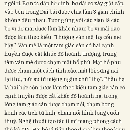
ngói ri. Bờ nóc đắp bờ đinh, bờ dải có xây giật cấp.
Vào bên trong Đại bái được chia làm 3 gian chính
không đều nhau. Tương ứng với các gian là các
bộ vì đỡ mái được làm khác nhau: bộ vì mái đao
được làm theo kiểu ”Thượng ván mê, hạ cốn mê
bẩy”. Ván mê là một tam giác cân có hai cạnh
huyền được cắt khúc đỡ hoành thượng, trung
tâm ván mê được chạm mặt hổ phù. Mặt hổ phù
được chạm một cách tinh xảo, mắt lồi, sừng nai
tại thú, mũi sư tử miệng ngậm chữ “thọ”. Phần hạ
là hai bức cốn được làm theo kiểu tam giác cân có
cạnh huyền được cắt khấc đỡ hoành hạ, trong
lòng tam giác cân được chạm nổi, chạm bong
kênh các tích tứ linh, chạm nổi hình long cuốn
thuỷ. Nghệ thuật tạo tác tỉ mỉ mang phong cách
thế kỷ XIX. Hai bộ vì tiếp theo được làm theo kiểu