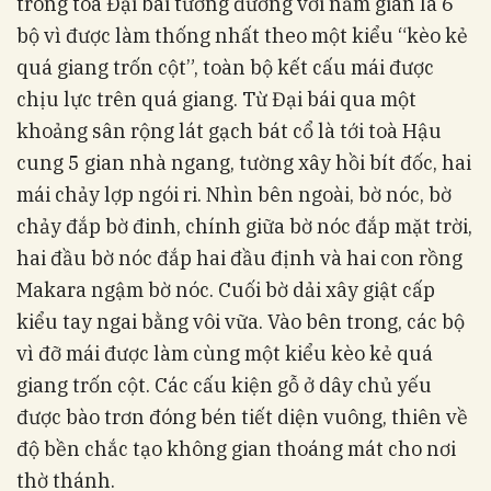
trong toà Đại bái tương đương với năm gian là 6
bộ vì được làm thống nhất theo một kiểu “kèo kẻ
quá giang trốn cột”, toàn bộ kết cấu mái được
chịu lực trên quá giang. Từ Đại bái qua một
khoảng sân rộng lát gạch bát cổ là tới toà Hậu
cung 5 gian nhà ngang, tường xây hồi bít đốc, hai
mái chảy lợp ngói ri. Nhìn bên ngoài, bờ nóc, bờ
chảy đắp bờ đinh, chính giữa bờ nóc đắp mặt trời,
hai đầu bờ nóc đắp hai đầu định và hai con rồng
Makara ngậm bờ nóc. Cuối bờ dải xây giật cấp
kiểu tay ngai bằng vôi vữa. Vào bên trong, các bộ
vì đỡ mái được làm cùng một kiểu kèo kẻ quá
giang trốn cột. Các cấu kiện gỗ ở dây chủ yếu
được bào trơn đóng bén tiết diện vuông, thiên về
độ bền chắc tạo không gian thoáng mát cho nơi
thờ thánh.