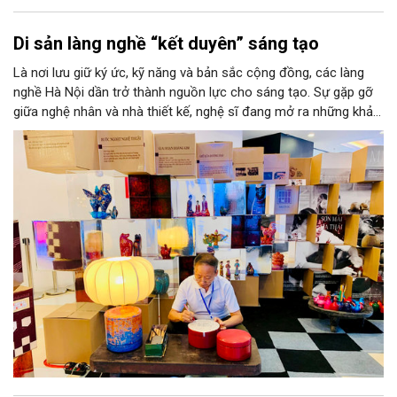
Di sản làng nghề “kết duyên” sáng tạo
Là nơi lưu giữ ký ức, kỹ năng và bản sắc cộng đồng, các làng
nghề Hà Nội dần trở thành nguồn lực cho sáng tạo. Sự gặp gỡ
giữa nghệ nhân và nhà thiết kế, nghệ sĩ đang mở ra những khả
năng phát triển mới cho thủ công đương đại trên nền tảng di
sản. Từ những cuộc “kết duyên” đầy cảm hứng ấy, Hà Nội đang
khơi thông mạch ngầm của hệ sinh thái thủ công, biến vốn cổ
thành động lực bền vững cho tương lai.