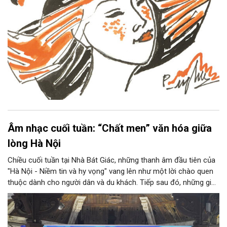
Âm nhạc cuối tuần: “Chất men” văn hóa giữa
lòng Hà Nội
Chiều cuối tuần tại Nhà Bát Giác, những thanh âm đầu tiên của
"Hà Nội - Niềm tin và hy vọng" vang lên như một lời chào quen
thuộc dành cho người dân và du khách. Tiếp sau đó, những giai
điệu jazz kinh điển của thế giới lần lượt cất lên qua phần biểu
diễn của NSƯT Quyền Văn Minh và các nghệ sĩ Bình Minh Jazz
Club, mở ra một không gian âm nhạc giàu cảm xúc ngay giữa