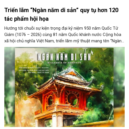
Triển lãm “Ngàn năm di sản” quy tụ hơn 120
tác phẩm hội họa
Hướng tới chuỗi sự kiện trọng đại kỷ niệm 950 năm Quốc Tử
Giám (1076 – 2026) cùng 81 năm Quốc khánh nước Cộng hòa
xã hội chủ nghĩa Việt Nam, triển lãm mỹ thuật mang tên “Ngàn
năm di sản” sẽ chính thức khai mạc vào ngày 8/8 tại Nhà Thái
Học, Di tích Quốc gia đặc biệt Văn Miếu – Quốc Tử Giám. Sự
kiện kéo dài đến ngày 25/9/2026 hứa hẹn trở thành điểm đến
văn hóa đầy sức hút, góp phần làm phong phú đời sống nghệ
thuật của Thủ đô trong mùa thu này.