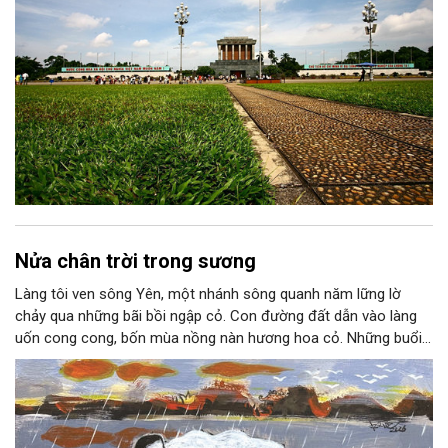
Nửa chân trời trong sương
Làng tôi ven sông Yên, một nhánh sông quanh năm lững lờ
chảy qua những bãi bồi ngập cỏ. Con đường đất dẫn vào làng
uốn cong cong, bốn mùa nồng nàn hương hoa cỏ. Những buổi
hoàng hôn, khi nắng đã dịu xuống phía cuối sông, đám hoa tím
lại thẫm màu như có ai vừa rắc lên một lớp khói.