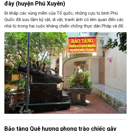
đày (huyện Phú Xuyên)
Đi khắp các vùng miền của Tổ quốc, những cựu tù binh Phú
Quốc đã sưu tầm kỷ vật, di vật, tranh ảnh có liên quan đến các
nhà tù trong hai cuộc kháng chiến chống thực dân Pháp và đế
quốc Mỹ xâm lược mà đồng đội và các ông đã trải qua. Hơn 20
năm kiếm tìm và góp nhặt, Bảo tàng Chiến sĩ cách mạng bị
địch bắt tù đày, do chính những người cựu tù năm xưa thành lập
là những minh chứng chân thực về một thời oanh liệt và hào
hùng của dân tộc.
Bảo tàng Quê hương phong trào chiếc gậy