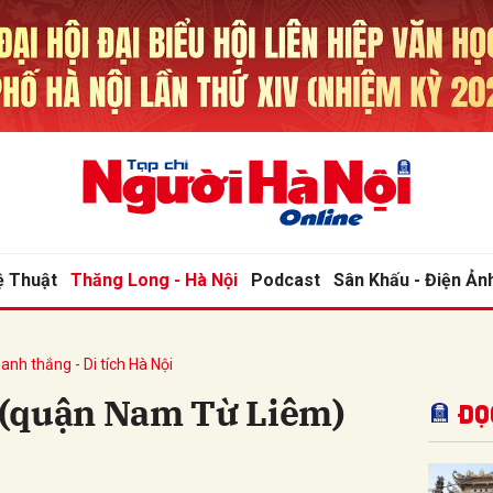
bình luận
ệ Thuật
Thăng Long - Hà Nội
Podcast
Sân Khấu - Điện Ản
anh thắng - Di tích Hà Nội
Hủy
G
 (quận Nam Từ Liêm)
Đọ