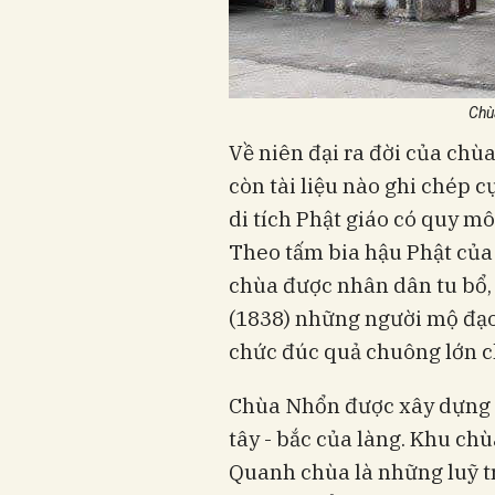
Chù
Về niên đại ra đời của ch
còn tài liệu nào ghi chép c
di tích Phật giáo có quy mô
Theo tấm bia hậu Phật của
chùa được nhân dân tu bổ,
(1838) những người mộ đạo
chức đúc quả chuông lớn c
Chùa Nhổn được xây dựng t
tây - bắc của làng. Khu chù
Quanh chùa là những luỹ tr