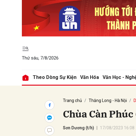
Gửi 
Thứ sáu, 7/8/2026
Theo Dòng Sự Kiện
Văn Hóa
Văn Học - Ngh
Trang chủ
Thăng Long - Hà Nội
D
Chùa Càn Phúc
Sơn Dương (t/h)
17/08/2023 16:08