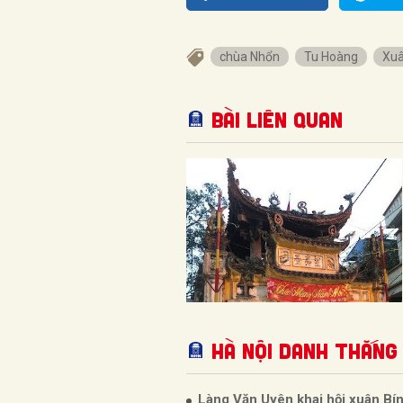
chùa Nhổn
Tu Hoàng
Xu
Bài liên quan
Hà Nội Danh thắng 
Làng Văn Uyên khai hội xuân Bí