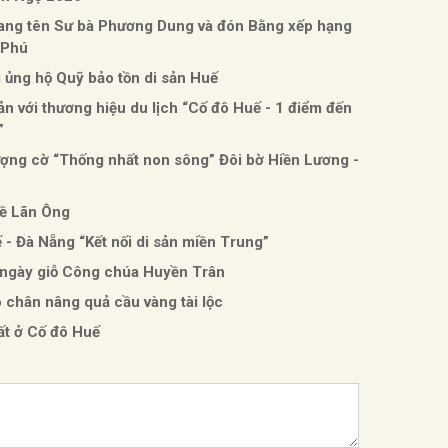
mang tên Sư bà Phương Dung và đón Bằng xếp hạng
n Phú
ủng hộ Quỹ bảo tồn di sản Huế
sản với thương hiệu du lịch “Cố đô Huế - 1 điểm đến
”
ượng cờ “Thống nhất non sông” Đôi bờ Hiền Lương -
hề Lãn Ông
 - Đà Nẵng “Kết nối di sản miền Trung”
, ngày giỗ Công chúa Huyền Trân
ó chân nâng quả cầu vàng tài lộc
ất ở Cố đô Huế