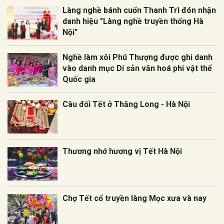
Làng nghề bánh cuốn Thanh Trì đón nhận
danh hiệu "Làng nghề truyền thống Hà
Nội"
Nghề làm xôi Phú Thượng được ghi danh
vào danh mục Di sản văn hoá phi vật thể
Quốc gia
Câu đối Tết ở Thăng Long - Hà Nội
Thương nhớ hương vị Tết Hà Nội
Chợ Tết cổ truyền làng Mọc xưa và nay