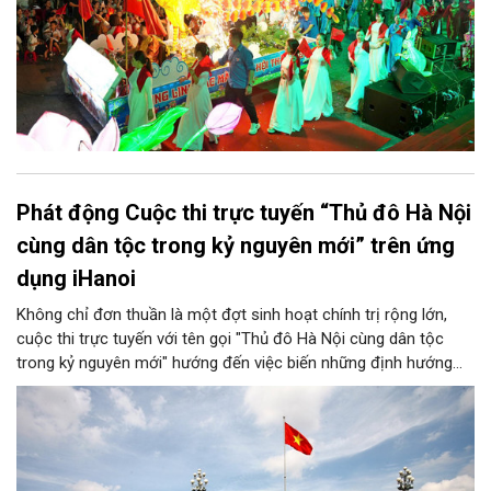
Phát động Cuộc thi trực tuyến “Thủ đô Hà Nội
cùng dân tộc trong kỷ nguyên mới” trên ứng
dụng iHanoi
Không chỉ đơn thuần là một đợt sinh hoạt chính trị rộng lớn,
cuộc thi trực tuyến với tên gọi "Thủ đô Hà Nội cùng dân tộc
trong kỷ nguyên mới" hướng đến việc biến những định hướng
chiến lược trong Nghị quyết số 02-NQ/TW của Bộ Chính trị
thành niềm tin, thành nhận thức chung của mỗi người dân.