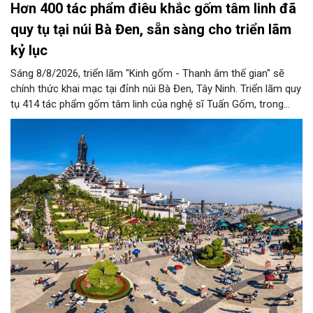
Hơn 400 tác phẩm điêu khắc gốm tâm linh đã
quy tụ tại núi Bà Đen, sẵn sàng cho triển lãm
kỷ lục
Sáng 8/8/2026, triển lãm "Kinh gốm - Thanh âm thế gian" sẽ
chính thức khai mạc tại đỉnh núi Bà Đen, Tây Ninh. Triển lãm quy
tụ 414 tác phẩm gốm tâm linh của nghệ sĩ Tuấn Gốm, trong
không gian nghệ thuật sắp đặt nghệ thuật trên đỉnh núi quy mô
lớn nhất Việt Nam.