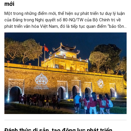
mới
Một trong những điểm mới, thể hiện sự phát triển tư duy lý luận
của Đảng trong Nghị quyết số 80-NQ/TW của Bộ Chính trị về
phát triển văn hóa Việt Nam, đó là tiếp tục quan điểm “bảo tồn
và phát huy giá trị di sản văn hóa gắn kết với phát triển kinh tế -
xã hội và du lịch”; đồng thời, nâng lên một tầm cao mới: “phát
triển kinh tế di sản”.
Đánh thức di sản, tạo động lực phát triển