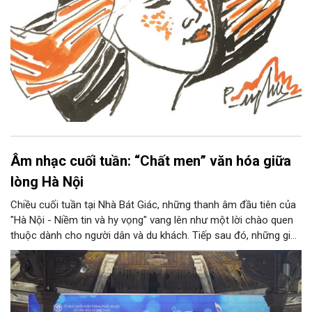
Âm nhạc cuối tuần: “Chất men” văn hóa giữa
lòng Hà Nội
Chiều cuối tuần tại Nhà Bát Giác, những thanh âm đầu tiên của
"Hà Nội - Niềm tin và hy vọng" vang lên như một lời chào quen
thuộc dành cho người dân và du khách. Tiếp sau đó, những giai
điệu jazz kinh điển của thế giới lần lượt cất lên qua phần biểu
diễn của NSƯT Quyền Văn Minh và các nghệ sĩ Bình Minh Jazz
Club, mở ra một không gian âm nhạc giàu cảm xúc ngay giữa
trung tâm Thủ đô.