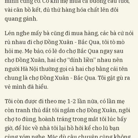
mình cũng có. Có khi mẹ mua cả buồng cau tươi,
vài cân bồ kết, đủ thứ hàng hóa chất lên đôi
quang gánh.
Lén nghe mấy bà cũng đi mua hàng, các bà cứ nói
rủ nhau đi chợ Đồng Xuân - Bắc Qua, tôi tò mò
hỏi mẹ. Mẹ bảo, có lẽ do chợ Bắc Qua ngay sau
chợ Đồng Xuân, hai chợ “dính liền” nhau nên
người Hà Nội thường gọi cả hai chợ bằng cái tên
chung là chợ Đồng Xuân - Bắc Qua. Tôi gật gù ra
vẻ mình đã hiểu.
Tôi còn được đi theo mẹ 1-2 lần nữa, có lần mẹ
còn tranh thủ dắt tôi ngắm chợ Đồng Xuân, ngôi
chợ to đùng, hoành tráng trong mắt tôi lúc bấy
giờ, để lúc về nhà tôi lại hồ hởi kể cho lũ bạn
cùng xóm nghe. Mặc dù câu chuyện cũng không