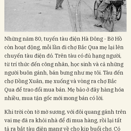
Những năm 80, tuyến tàu điện Hà Đông - Bờ Hồ
còn hoạt động, mỗi lần đi chợ Bắc Qua mẹ lại lên
chuyến tàu điện đó. Trên tàu có đủ hạng người,
từ trí thức đến công nhân, học sinh và cả những
người buôn gánh, bán bưng như mẹ tôi. Tàu đến
chợ Đồng Xuân, mẹ xuống và vòng ra chợ Bắc
Qua để trao đổi mua bán. Mẹ bảo ở đây hàng hóa
nhiều, mua tận gốc mới mong bán có lời.
Khi trời còn tờ mờ sương, với đôi quang gánh trên
vai mẹ đã ra khỏi nhà để đi mua hàng, rồi lại tất
tả ra bắt tàu điện mang về cho kịp buổi chợ. Có