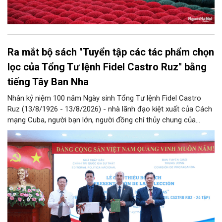
Ra mắt bộ sách "Tuyển tập các tác phẩm chọn
lọc của Tổng Tư lệnh Fidel Castro Ruz" bằng
tiếng Tây Ban Nha
Nhân kỷ niệm 100 năm Ngày sinh Tổng Tư lệnh Fidel Castro
Ruz (13/8/1926 - 13/8/2026) - nhà lãnh đạo kiệt xuất của Cách
mạng Cuba, người bạn lớn, người đồng chí thủy chung của
Đảng, Nhà nước và nhân dân Việt Nam, chiều 5/8, tại Hà Nội,
Nhà xuất bản Chính trị quốc gia Sự thật phối hợp với Ban Tuyên
giáo Trung ương tổ chức Lễ giới thiệu bộ sách “Tuyển tập các
tác phẩm chọn lọc của Tổng Tư lệnh Fidel Castro Ruz” gồm 24
tập bằng tiếng Tây Ban Nha.