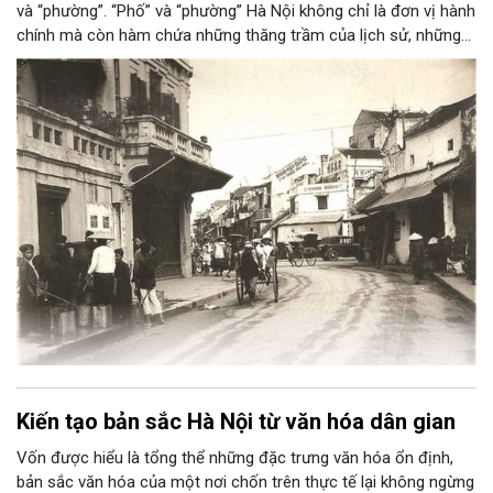
và “phường”. “Phố” và “phường” Hà Nội không chỉ là đơn vị hành
chính mà còn hàm chứa những thăng trầm của lịch sử, những
đổi thay của xã hội và những giá trị được kiến tạo bởi các cộng
đồng dân cư Thăng Long - Hà Nội. Một trong những điểm nổi
bật của quá trình kiến tạo này là sự gắn bó mật thiết giữa
“phường” với tư cách là đơn vị hành chính đô thị và “phường”
với tư cách là một tổ chức nghề nghiệp và “phố” là nơi buôn
bán của cư dân đô thị. Trải qua thời gian, dấu ấn đậm nét của
những phường nghề Thăng Long xưa vẫn được lưu lại ở các
ngôi đình thờ tổ nghề ngay trong vùng lõi của Thủ đô, được gọi
là khu phố cổ.
Kiến tạo bản sắc Hà Nội từ văn hóa dân gian
Vốn được hiểu là tổng thể những đặc trưng văn hóa ổn định,
bản sắc văn hóa của một nơi chốn trên thực tế lại không ngừng