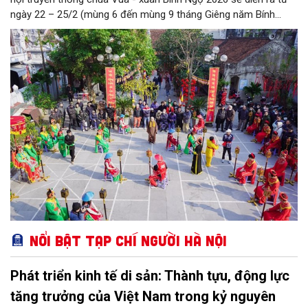
ngày 22 – 25/2 (mùng 6 đến mùng 9 tháng Giêng năm Bính
Ngọ). Lễ hội được khai mạc vào sáng ngày 25/2 (ngày 9 tháng
Giêng năm Bính Ngọ) tại chùa Vua (số 17 Thịnh Yên), trong đó
đặc sắc nhất là phần thi cờ tướng.
Nổi bật Tạp chí Người Hà Nội
Phát triển kinh tế di sản: Thành tựu, động lực
tăng trưởng của Việt Nam trong kỷ nguyên