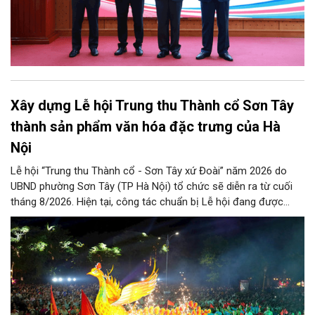
Xây dựng Lễ hội Trung thu Thành cổ Sơn Tây
thành sản phẩm văn hóa đặc trưng của Hà
Nội
Lễ hội “Trung thu Thành cổ - Sơn Tây xứ Đoài” năm 2026 do
UBND phường Sơn Tây (TP Hà Nội) tổ chức sẽ diễn ra từ cuối
tháng 8/2026. Hiện tại, công tác chuẩn bị Lễ hội đang được
chính quyền phường Sơn Tây cùng các phòng, ban, ngành, đơn
vị và 25 tổ dân phố khẩn trương triển khai, tạo khí thế sôi nổi,
sẵn sàng mang đến cho Nhân dân và du khách một mùa Trung
thu quy mô, đặc sắc và giàu bản sắc văn hóa xứ Đoài.