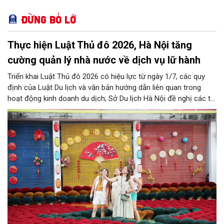
Đừng bỏ lỡ
Thực hiện Luật Thủ đô 2026, Hà Nội tăng
cường quản lý nhà nước về dịch vụ lữ hành
Triển khai Luật Thủ đô 2026 có hiệu lực từ ngày 1/7, các quy
định của Luật Du lịch và văn bản hướng dẫn liên quan trong
hoạt động kinh doanh du dịch; Sở Du lịch Hà Nội đề nghị các tổ
chức, đơn vị, doanh nghiệp kinh doanh dịch vụ lữ hành trên địa
bàn thành phố thực hiện một số nội dung quan trọng. Qua đó
góp phần thực hiện thắng lợi các mục tiêu phát triển du lịch Hà
Nội năm 2026 và giai đoạn tiếp theo.