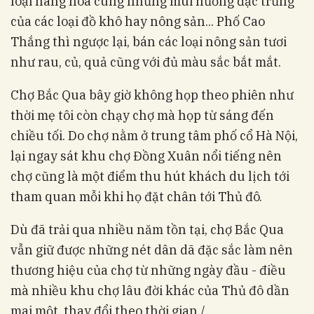
loại hàng hóa cùng những mùi hương đặc trưng
của các loại đồ khô hay nông sản... Phố Cao
Thắng thì ngược lại, bán các loại nông sản tươi
như rau, củ, quả cũng với đủ màu sắc bắt mắt.
Chợ Bắc Qua bây giờ không họp theo phiên như
thời mẹ tôi còn chạy chợ mà họp từ sáng đến
chiều tối. Do chợ nằm ở trung tâm phố cổ Hà Nội,
lại ngay sát khu chợ Đồng Xuân nổi tiếng nên
chợ cũng là một điểm thu hút khách du lịch tới
tham quan mỗi khi họ đặt chân tới Thủ đô.
Dù đã trải qua nhiều năm tồn tại, chợ Bắc Qua
vẫn giữ được những nét dân dã đặc sắc làm nên
thương hiệu của chợ từ những ngày đầu - điều
mà nhiều khu chợ lâu đời khác của Thủ đô dần
mai một, thay đổi theo thời gian./.