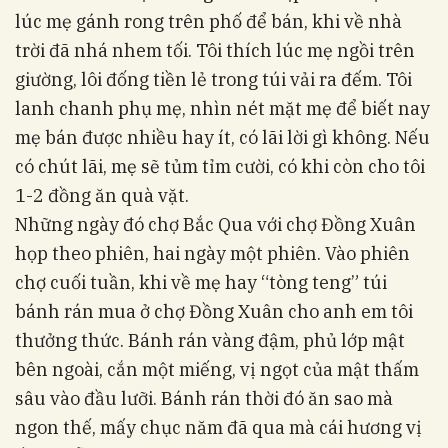
lúc mẹ gánh rong trên phố để bán, khi về nhà
trời đã nhá nhem tối. Tôi thích lúc mẹ ngồi trên
giường, lôi đống tiền lẻ trong túi vải ra đếm. Tôi
lanh chanh phụ mẹ, nhìn nét mặt mẹ để biết nay
mẹ bán được nhiều hay ít, có lãi lời gì không. Nếu
có chút lãi, mẹ sẽ tủm tỉm cười, có khi còn cho tôi
1-2 đồng ăn quà vặt.
Những ngày đó chợ Bắc Qua với chợ Đồng Xuân
họp theo phiên, hai ngày một phiên. Vào phiên
chợ cuối tuần, khi về mẹ hay “tòng teng” túi
bánh rán mua ở chợ Đồng Xuân cho anh em tôi
thưởng thức. Bánh rán vàng đậm, phủ lớp mật
bên ngoài, cắn một miếng, vị ngọt của mật thấm
sâu vào đầu lưỡi. Bánh rán thời đó ăn sao mà
ngon thế, mấy chục năm đã qua mà cái hương vị