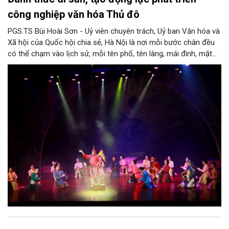
công nghiệp văn hóa Thủ đô
PGS.TS Bùi Hoài Sơn - Uỷ viên chuyên trách, Uỷ ban Văn hóa và
Xã hội của Quốc hội chia sẻ, Hà Nội là nơi mỗi bước chân đều
có thể chạm vào lịch sử, mỗi tên phố, tên làng, mái đình, mặt
hồ, nếp nhà, câu hát, món ăn, làn điệu, nghề thủ công đều có
thể kể một câu chuyện về chiều sâu văn hiến của dân tộc.
Nhưng trong kỷ nguyên mới, câu hỏi đặt ra không chỉ Hà Nội có
bao nhiêu di sản, bao nhiêu văn nghệ sĩ, trí thức, không gian ký
ức, mà là làm thế nào để những giá trị ấy trở thành nguồn lực
phát triển, thành sức mạnh mềm, thành động lực sáng tạo,
thành năng lực cạnh tranh của Thủ đô.