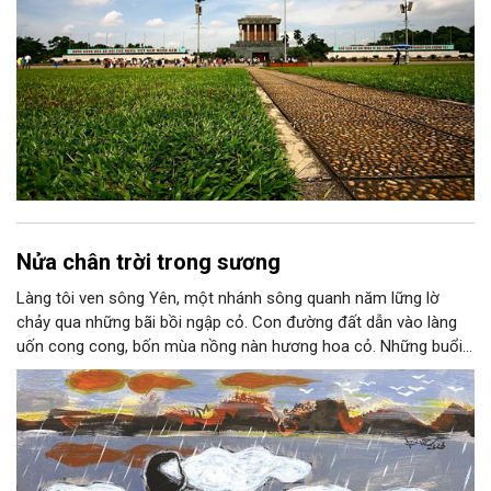
Nửa chân trời trong sương
Làng tôi ven sông Yên, một nhánh sông quanh năm lững lờ
chảy qua những bãi bồi ngập cỏ. Con đường đất dẫn vào làng
uốn cong cong, bốn mùa nồng nàn hương hoa cỏ. Những buổi
hoàng hôn, khi nắng đã dịu xuống phía cuối sông, đám hoa tím
lại thẫm màu như có ai vừa rắc lên một lớp khói.