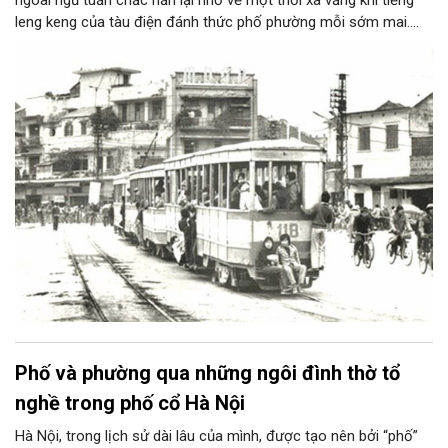
ngoài ngũ tuần chắc hẳn lại nhớ về một thời xa vắng khi tiếng
leng keng của tàu điện đánh thức phố phường mỗi sớm mai.
Những chuyến tàu xanh hay đỏ, ghế gỗ, vành sắt mòn bóng đã
chở biết bao thế hệ người Hà Nội. Ít ai nghĩ câu chuyện về
những chuyến tàu ấy lại bắt đầu từ một thứ nhỏ bé: chiếc vé.
Phố và phường qua những ngôi đình thờ tổ
nghề trong phố cổ Hà Nội
Hà Nội, trong lịch sử dài lâu của mình, được tạo nên bởi “phố”