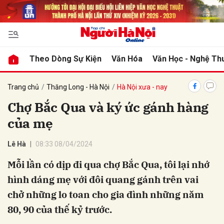
bình luận
Theo Dòng Sự Kiện
Văn Hóa
Văn Học - Nghệ Th
Trang chủ
Thăng Long - Hà Nội
Hà Nội xưa - nay
Chợ Bắc Qua và ký ức gánh hàng
của mẹ
Lê Hà
08:33 08/04/2024
Mỗi lần có dịp đi qua chợ Bắc Qua, tôi lại nhớ
Hủy
G
hình dáng mẹ với đôi quang gánh trên vai
chở những lo toan cho gia đình những năm
80, 90 của thế kỷ trước.