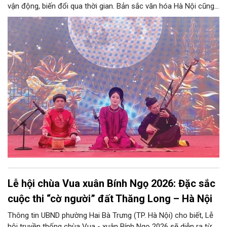
vận động, biến đổi qua thời gian. Bản sắc văn hóa Hà Nội cũng
không phải ngoại lệ. Là kết quả của một quá trình kiến tạo lâu
dài, bền bỉ, bản sắc văn hóa Hà Nội là sự kết tinh của quá trình
đan xen, bồi đắp của những lớp trầm tích của đời sống dân gian
và những mảng màu đa sắc của đời sống đô thị hàng nghìn
năm. Trong quá trình này, văn hóa dân gian giữ vai trò nền tảng,
từ đó, bản sắc văn hóa Hà Nội được định hình; và qua biết bao
lớp vun bồi của giao lưu văn hóa, qua bao chảy trôi, thăng trầm
của lịch sử, qua những tác động mạnh mẽ của kinh tế thị
trường và toàn cầu hóa, vẫn có thể thấy vẻ đẹp đặc sắc của
linh hồn phố thị Hà Nội được kiến tạo từ văn hóa dân gian.
Lễ hội chùa Vua xuân Bính Ngọ 2026: Đặc sắc
cuộc thi “cờ người” đất Thăng Long – Hà Nội
Thông tin UBND phường Hai Bà Trưng (TP. Hà Nội) cho biết, Lễ
hội truyền thống chùa Vua - xuân Bính Ngọ 2026 sẽ diễn ra từ