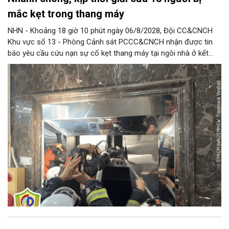
mắc kẹt trong thang máy
NHN - Khoảng 18 giờ 10 phút ngày 06/8/2028, Đội CC&CNCH
Khu vực số 13 - Phòng Cảnh sát PCCC&CNCH nhận được tin
báo yêu cầu cứu nạn sự cố kẹt thang máy tại ngôi nhà ở kết
hợp kinh doanh tại địa chỉ số 1C Định Công Thượng, phường
Định Công khiến 13 người (trong đó có 8 cháu nhỏ) bị mắc kẹt.