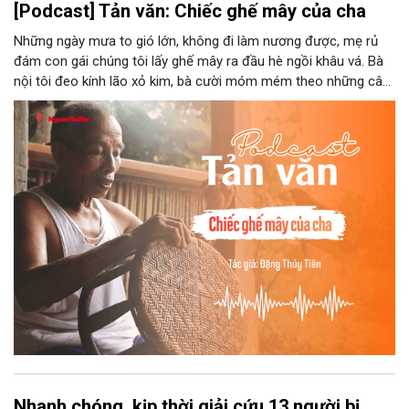
[Podcast] Tản văn: Chiếc ghế mây của cha
Những ngày mưa to gió lớn, không đi làm nương được, mẹ rủ
đám con gái chúng tôi lấy ghế mây ra đầu hè ngồi khâu vá. Bà
nội tôi đeo kính lão xỏ kim, bà cười móm mém theo những câu
chuyện kể tếu táo của đám trẻ chúng tôi. Chiếc ghế mây phát
ra âm thanh kin kít chịu đựng sức nặng cơ thể con người theo
những điệu cười khúc khích.
Nhanh chóng, kịp thời giải cứu 13 người bị