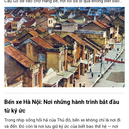
Cầu Gỗ để vào chợ Hàng Bè, nơi tôi đã đi qua không biết bao
lần trong suốt 25 năm đầu đời của mình (1954-1979), tôi bỗng
ngỡ ngàng như lạc vào một miền xa lạ.
Bến xe Hà Nội: Nơi những hành trình bắt đầu
từ ký ức
Trong nhịp sống hối hả của Thủ đô, bến xe không chỉ là nơi đi
và đến. Đó còn là nơi lưu giữ ký ức của biết bao thế hệ — nơi