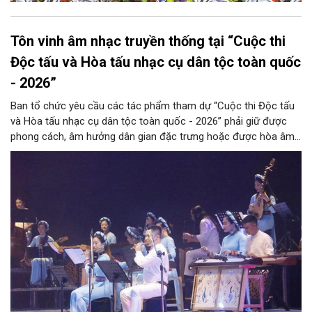
Tôn vinh âm nhạc truyền thống tại “Cuộc thi
Độc tấu và Hòa tấu nhạc cụ dân tộc toàn quốc
- 2026”
Ban tổ chức yêu cầu các tác phẩm tham dự “Cuộc thi Độc tấu
và Hòa tấu nhạc cụ dân tộc toàn quốc - 2026” phải giữ được
phong cách, âm hưởng dân gian đặc trưng hoặc được hòa âm,
phối khí mới trên nền tảng làn điệu âm nhạc truyền thống Việt
Nam, đồng thời phải được trình diễn trực tiếp bằng nhạc cụ dân
tộc.