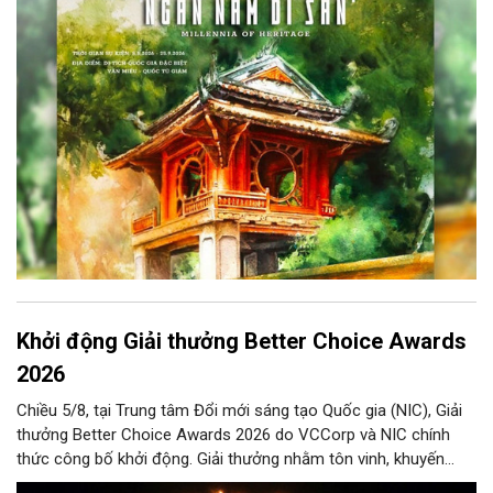
kiện kéo dài đến ngày 25/9/2026 hứa hẹn trở thành điểm đến
văn hóa đầy sức hút, góp phần làm phong phú đời sống nghệ
thuật của Thủ đô trong mùa thu này.
Khởi động Giải thưởng Better Choice Awards
2026
Chiều 5/8, tại Trung tâm Đổi mới sáng tạo Quốc gia (NIC), Giải
thưởng Better Choice Awards 2026 do VCCorp và NIC chính
thức công bố khởi động. Giải thưởng nhằm tôn vinh, khuyến
khích, cổ vũ những giá trị đổi mới, sáng tạo, áp dụng trong đời