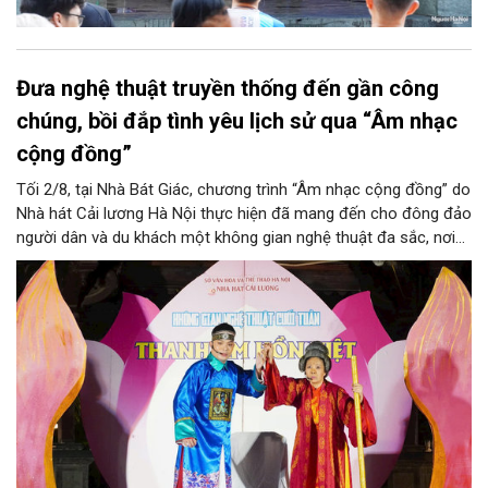
Đưa nghệ thuật truyền thống đến gần công
chúng, bồi đắp tình yêu lịch sử qua “Âm nhạc
cộng đồng”
Tối 2/8, tại Nhà Bát Giác, chương trình “Âm nhạc cộng đồng” do
Nhà hát Cải lương Hà Nội thực hiện đã mang đến cho đông đảo
người dân và du khách một không gian nghệ thuật đa sắc, nơi
những làn điệu cải lương, ca cổ, tân cổ và các tiết mục múa
hòa quyện trong không gian của phố đi bộ hồ Hoàn Kiếm. Đặc
biệt, chương trình có sự giao lưu của các nghệ sĩ đến từ
phương Nam, góp phần tạo nên cuộc gặp gỡ nghệ thuật giàu
cảm xúc.