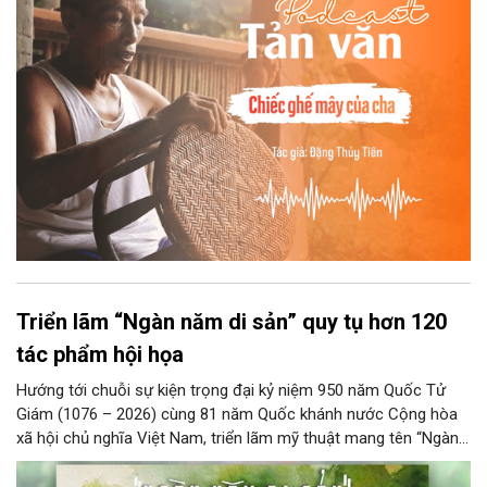
những điệu cười khúc khích.
Triển lãm “Ngàn năm di sản” quy tụ hơn 120
tác phẩm hội họa
Hướng tới chuỗi sự kiện trọng đại kỷ niệm 950 năm Quốc Tử
Giám (1076 – 2026) cùng 81 năm Quốc khánh nước Cộng hòa
xã hội chủ nghĩa Việt Nam, triển lãm mỹ thuật mang tên “Ngàn
năm di sản” sẽ chính thức khai mạc vào ngày 8/8 tại Nhà Thái
Học, Di tích Quốc gia đặc biệt Văn Miếu – Quốc Tử Giám. Sự