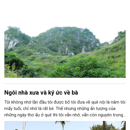
Ngôi nhà xưa và ký ức về bà
Tôi không nhớ lần đầu tôi được bố tôi đưa về quê nội là năm tôi
mấy tuổi, chỉ nhớ là rất bé. Thế nhưng những ấn tượng của
những ngày thơ ấu ở quê thì tôi vẫn nhớ, vẫn còn nguyên trong
ký ức. Tôi nhớ cái cổng nhỏ với hàng rào dâm bụt, nhớ ngôi nhà
mái ngói, khoảng sân rộng với hai cây cau cao vút, căn bếp luôn