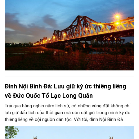
cột điện thẳng tắp nối đuôi nhau thắp sáng khiến tôi thấy có
chút háo hức mong chờ. Chờ đợi khoảnh khắc ấy. Khoảnh khắc
tưởng chừng như rất đơn giản, rất đỗi bình thường và vẫn diễn
ra hàng ngày ấy. Bây giờ ánh sáng có thể nhìn thấy bất kỳ đâu,
bất kỳ chỗ nào và đủ mọi màu sắc nhưng trước kia thì khác.
Ánh sáng là một điều gì đó rất xa xỉ.
Đình Nội Bình Đà: Lưu giữ ký ức thiêng liêng
về Đức Quốc Tổ Lạc Long Quân
Trải qua hàng nghìn năm lịch sử, có những vùng đất không chỉ
lưu giữ dấu tích của thời gian mà còn cất giữ trong mình ký ức
thiêng liêng về cội nguồn dân tộc. Với tôi, đình Nội Bình Đà
không chỉ là ngôi đình cổ của quê hương, mà còn gắn với tuổi
thơ, với những mùa lễ hội tháng ba âm lịch và với niềm tự hào