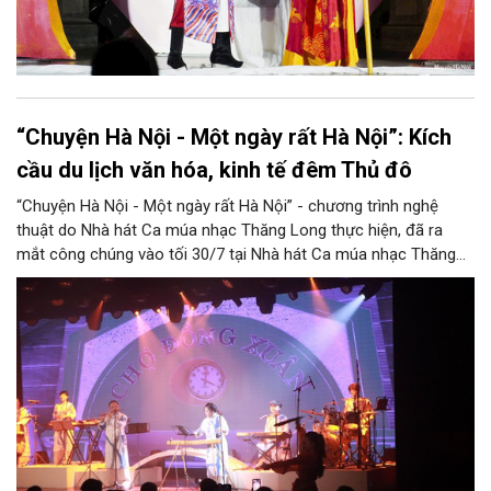
“Chuyện Hà Nội - Một ngày rất Hà Nội”: Kích
cầu du lịch văn hóa, kinh tế đêm Thủ đô
“Chuyện Hà Nội - Một ngày rất Hà Nội” - chương trình nghệ
thuật do Nhà hát Ca múa nhạc Thăng Long thực hiện, đã ra
mắt công chúng vào tối 30/7 tại Nhà hát Ca múa nhạc Thăng
Long (số 31 - 33 phố Lương Văn Can, phường Hoàn Kiếm).