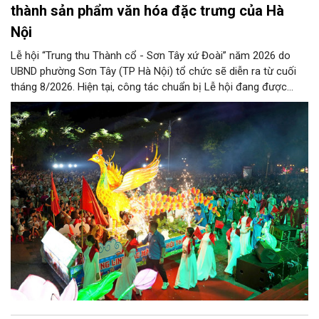
thành sản phẩm văn hóa đặc trưng của Hà
Nội
Lễ hội “Trung thu Thành cổ - Sơn Tây xứ Đoài” năm 2026 do
UBND phường Sơn Tây (TP Hà Nội) tổ chức sẽ diễn ra từ cuối
tháng 8/2026. Hiện tại, công tác chuẩn bị Lễ hội đang được
chính quyền phường Sơn Tây cùng các phòng, ban, ngành, đơn
vị và 25 tổ dân phố khẩn trương triển khai, tạo khí thế sôi nổi,
sẵn sàng mang đến cho Nhân dân và du khách một mùa Trung
thu quy mô, đặc sắc và giàu bản sắc văn hóa xứ Đoài.