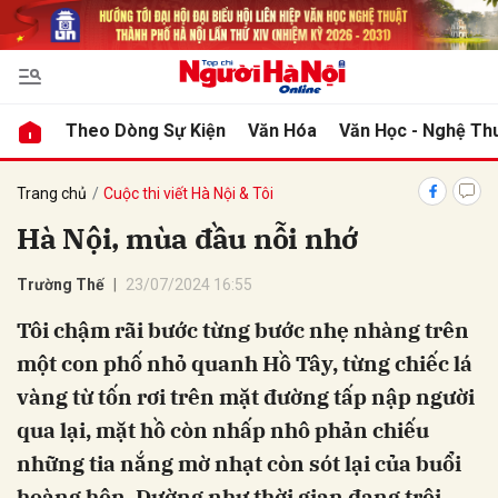
bình luận
Theo Dòng Sự Kiện
Văn Hóa
Văn Học - Nghệ Th
Trang chủ
Cuộc thi viết Hà Nội & Tôi
Hà Nội, mùa đầu nỗi nhớ
Trường Thế
23/07/2024 16:55
Tôi chậm rãi bước từng bước nhẹ nhàng trên
một con phố nhỏ quanh Hồ Tây, từng chiếc lá
Hủy
G
vàng từ tốn rơi trên mặt đường tấp nập người
qua lại, mặt hồ còn nhấp nhô phản chiếu
những tia nắng mờ nhạt còn sót lại của buổi
hoàng hôn. Dường như thời gian đang trôi