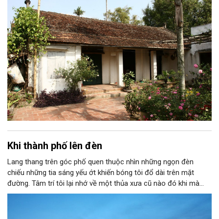
thơm nồng khói lửa…; nhớ ông tôi rất nghiêm, bà tôi rất hiền và
cô tôi (tất nhiên khi đó chưa lấy chồng) thì rất tuyệt vời!
Khi thành phố lên đèn
Lang thang trên góc phố quen thuộc nhìn những ngọn đèn
chiếu những tia sáng yếu ớt khiến bóng tôi đổ dài trên mặt
đường. Tâm trí tôi lại nhớ về một thủa xưa cũ nào đó khi mà
ánh sáng vẫn còn chút gì đó mới mẻ. Bởi thế mà tôi lại vô cùng
thích thú khi được ngắm nhìn cảnh Hà Nội lên đèn. Từng ngọn
đèn được bật sáng chiếu rọi con đường tôi đi ngang qua. Hàng