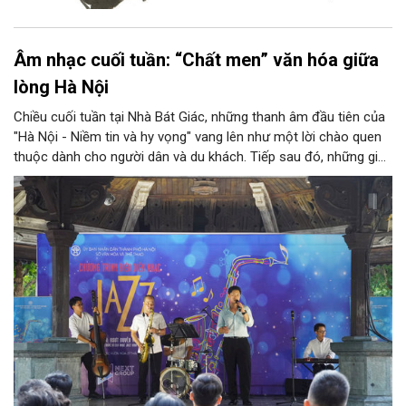
Âm nhạc cuối tuần: “Chất men” văn hóa giữa
lòng Hà Nội
Chiều cuối tuần tại Nhà Bát Giác, những thanh âm đầu tiên của
"Hà Nội - Niềm tin và hy vọng" vang lên như một lời chào quen
thuộc dành cho người dân và du khách. Tiếp sau đó, những giai
điệu jazz kinh điển của thế giới lần lượt cất lên qua phần biểu
diễn của NSƯT Quyền Văn Minh và các nghệ sĩ Bình Minh Jazz
Club, mở ra một không gian âm nhạc giàu cảm xúc ngay giữa
trung tâm Thủ đô.