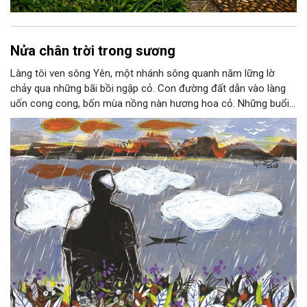
Nửa chân trời trong sương
Làng tôi ven sông Yên, một nhánh sông quanh năm lững lờ
chảy qua những bãi bồi ngập cỏ. Con đường đất dẫn vào làng
uốn cong cong, bốn mùa nồng nàn hương hoa cỏ. Những buổi
hoàng hôn, khi nắng đã dịu xuống phía cuối sông, đám hoa tím
lại thẫm màu như có ai vừa rắc lên một lớp khói.