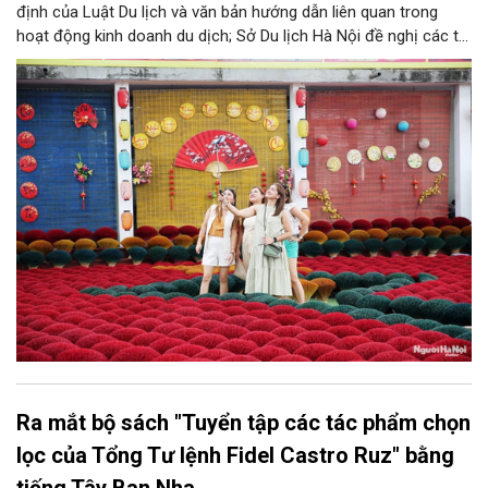
định của Luật Du lịch và văn bản hướng dẫn liên quan trong
hoạt động kinh doanh du dịch; Sở Du lịch Hà Nội đề nghị các tổ
chức, đơn vị, doanh nghiệp kinh doanh dịch vụ lữ hành trên địa
bàn thành phố thực hiện một số nội dung quan trọng. Qua đó
góp phần thực hiện thắng lợi các mục tiêu phát triển du lịch Hà
Nội năm 2026 và giai đoạn tiếp theo.
Ra mắt bộ sách "Tuyển tập các tác phẩm chọn
lọc của Tổng Tư lệnh Fidel Castro Ruz" bằng