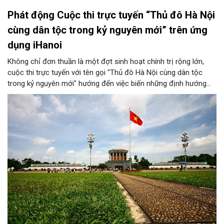
Phát động Cuộc thi trực tuyến “Thủ đô Hà Nội
cùng dân tộc trong kỷ nguyên mới” trên ứng
dụng iHanoi
Không chỉ đơn thuần là một đợt sinh hoạt chính trị rộng lớn,
cuộc thi trực tuyến với tên gọi "Thủ đô Hà Nội cùng dân tộc
trong kỷ nguyên mới" hướng đến việc biến những định hướng
chiến lược trong Nghị quyết số 02-NQ/TW của Bộ Chính trị
thành niềm tin, thành nhận thức chung của mỗi người dân.