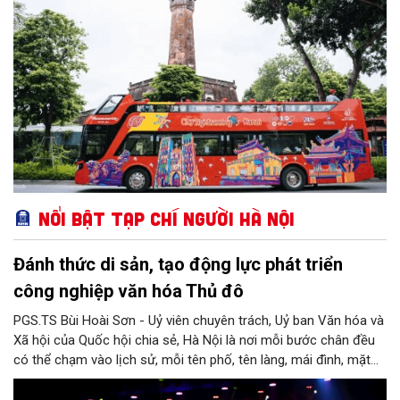
Nổi bật Tạp chí Người Hà Nội
Đánh thức di sản, tạo động lực phát triển
công nghiệp văn hóa Thủ đô
PGS.TS Bùi Hoài Sơn - Uỷ viên chuyên trách, Uỷ ban Văn hóa và
Xã hội của Quốc hội chia sẻ, Hà Nội là nơi mỗi bước chân đều
có thể chạm vào lịch sử, mỗi tên phố, tên làng, mái đình, mặt
hồ, nếp nhà, câu hát, món ăn, làn điệu, nghề thủ công đều có
thể kể một câu chuyện về chiều sâu văn hiến của dân tộc.