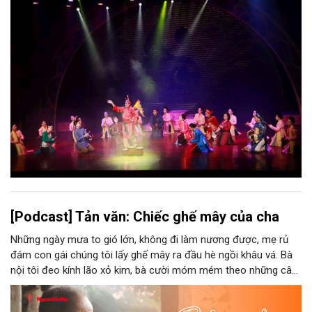
Nhưng trong kỷ nguyên mới, câu hỏi đặt ra không chỉ Hà Nội có
bao nhiêu di sản, bao nhiêu văn nghệ sĩ, trí thức, không gian ký
ức, mà là làm thế nào để những giá trị ấy trở thành nguồn lực
phát triển, thành sức mạnh mềm, thành động lực sáng tạo,
thành năng lực cạnh tranh của Thủ đô.
[Podcast] Tản văn: Chiếc ghế mây của cha
Những ngày mưa to gió lớn, không đi làm nương được, mẹ rủ
đám con gái chúng tôi lấy ghế mây ra đầu hè ngồi khâu vá. Bà
nội tôi đeo kính lão xỏ kim, bà cười móm mém theo những câu
chuyện kể tếu táo của đám trẻ chúng tôi. Chiếc ghế mây phát
ra âm thanh kin kít chịu đựng sức nặng cơ thể con người theo