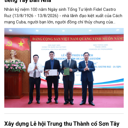
tiếng Tây Ban Nha
Nhân kỷ niệm 100 năm Ngày sinh Tổng Tư lệnh Fidel Castro
Ruz (13/8/1926 - 13/8/2026) - nhà lãnh đạo kiệt xuất của Cách
mạng Cuba, người bạn lớn, người đồng chí thủy chung của
Đảng, Nhà nước và nhân dân Việt Nam, chiều 5/8, tại Hà Nội,
Nhà xuất bản Chính trị quốc gia Sự thật phối hợp với Ban Tuyên
giáo Trung ương tổ chức Lễ giới thiệu bộ sách “Tuyển tập các
tác phẩm chọn lọc của Tổng Tư lệnh Fidel Castro Ruz” gồm 24
tập bằng tiếng Tây Ban Nha.
Xây dựng Lễ hội Trung thu Thành cổ Sơn Tây