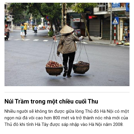
mỗi lần được "vinh dự" cùng bố về Thủ đô cảm xúc khi ấy của
tôi là sự háo hức, niềm vui sướng bởi khi ấy dẫu Hà Nội có đầy
sự lạ lẫm đi chăng nữa thì bên cạnh tôi vẫn luôn có bờ vai vững
chãi, bóng hình mạnh mẽ là bố bảo vệ, chở che. Hay có lần là
cô sinh viên tỉnh lẻ được đi thực tế, thăm Thủ đô thì bên cạnh
tôi vẫn có thật
Núi Trầm trong một chiều cuối Thu
Nhiều người sẽ không tin được giữa lòng Thủ đô Hà Nội có một
ngọn núi đá vôi cao hơn 800 mét và trở thành nóc nhà mới của
Thủ đô khi tỉnh Hà Tây được sáp nhập vào Hà Nội năm 2008.