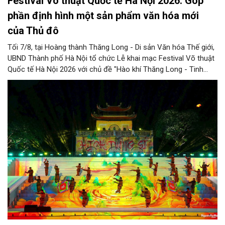
Festival Võ thuật Quốc tế Hà Nội 2026: Góp
phần định hình một sản phẩm văn hóa mới
của Thủ đô
Tối 7/8, tại Hoàng thành Thăng Long - Di sản Văn hóa Thế giới,
UBND Thành phố Hà Nội tổ chức Lễ khai mạc Festival Võ thuật
Quốc tế Hà Nội 2026 với chủ đề "Hào khí Thăng Long - Tinh
hoa võ Việt". Lần đầu tiên được tổ chức, Festival đánh dấu
bước đi mới của Thủ đô trong việc xây dựng một sự kiện văn
hóa - thể thao mang tầm quốc tế, góp phần tôn vinh truyền
thống thượng võ dân tộc, quảng bá hình ảnh Hà Nội và thúc đẩy
giao lưu văn hóa, thể thao với bạn bè thế giới.