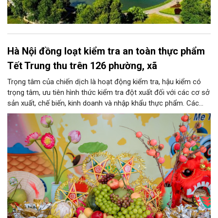
Hà Nội đồng loạt kiểm tra an toàn thực phẩm
Tết Trung thu trên 126 phường, xã
Trọng tâm của chiến dịch là hoạt động kiểm tra, hậu kiểm có
trọng tâm, ưu tiên hình thức kiểm tra đột xuất đối với các cơ sở
sản xuất, chế biến, kinh doanh và nhập khẩu thực phẩm. Các
nhóm mặt hàng tiêu thụ mạnh như bánh Trung thu, bánh mứt
kẹo, rượu, bia, nước giải khát, phụ gia thực phẩm...