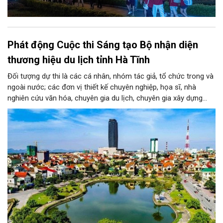
Phát động Cuộc thi Sáng tạo Bộ nhận diện
thương hiệu du lịch tỉnh Hà Tĩnh
Đối tượng dự thi là các cá nhân, nhóm tác giả, tổ chức trong và
ngoài nước; các đơn vị thiết kế chuyên nghiệp, họa sĩ, nhà
nghiên cứu văn hóa, chuyên gia du lịch, chuyên gia xây dựng
thương hiệu cùng những người yêu thích sáng tạo. Mỗi tác giả
hoặc nhóm tác giả được gửi tối đa 03 tác phẩm ở mỗi giai
đoạn.