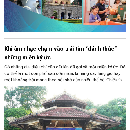
Khi âm nhạc chạm vào trái tim “đánh thức”
những miền ký ức
Có những giai điệu chỉ cần cất lên đã gợi về một miền ký ức. Đó
có thể là một con phố sau cơn mưa, là hàng cây lặng gió hay
một khoảng trời mang theo nỗi nhớ của nhiều thế hệ. Chiều 9/8,
tại Nhà Bát Giác - Vườn hoa Lý Thái Tổ, chương trình “Âm nhạc
cuối tuần” sẽ mở ra một không gian như thế, nơi mỗi tác phẩm
trở thành một lát cắt tinh tế về vẻ đẹp của con người và đời
sống.