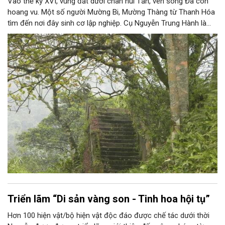
Vào thế kỷ XVI, vùng đất dưới chân núi Tản, ven sông Đà còn
hoang vu. Một số người Mường Bi, Mường Thàng từ Thanh Hóa
tìm đến nơi đây sinh cơ lập nghiệp. Cụ Nguyễn Trung Hành là
người đầu tiên đến khai phá vùng đất mới. Ban đầu, người dân
chặt tre nứa trong rừng, rồi chẻ lạt và chở bằng thuyền đi bán
khắp nơi.
Triển lãm “Di sản vàng son - Tinh hoa hội tụ”
Hơn 100 hiện vật/bộ hiện vật độc đáo được chế tác dưới thời