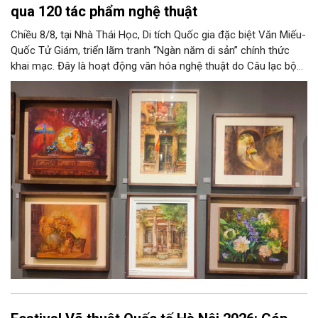
qua 120 tác phẩm nghệ thuật
Chiều 8/8, tại Nhà Thái Học, Di tích Quốc gia đặc biệt Văn Miếu-
Quốc Tử Giám, triển lãm tranh “Ngàn năm di sản” chính thức
khai mạc. Đây là hoạt động văn hóa nghệ thuật do Câu lạc bộ
Tôi Vẽ phối hợp cùng Trung tâm hoạt động Văn hóa Khoa học
Văn Miếu - Quốc Tử Giám tổ chức, chào mừng 950 năm Quốc
Tử Giám (1076-2026) và hướng tới kỷ niệm 81 năm Quốc khánh
nước Cộng hòa xã hội chủ nghĩa Việt Nam.