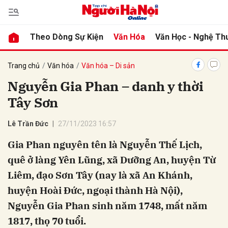
Theo Dòng Sự Kiện
Văn Hóa
Văn Học - Nghệ Th
bình luận
Trang chủ
Văn hóa
Văn hóa – Di sản
Nguyễn Gia Phan – danh y thời
Tây Sơn
Lê Trần Đức
27/11/2023 16:57
Gia Phan nguyên tên là Nguyễn Thế Lịch,
quê ở làng Yên Lũng, xã Dưỡng An, huyện Từ
Hủy
G
Liêm, đạo Sơn Tây (nay là xã An Khánh,
huyện Hoài Đức, ngoại thành Hà Nội),
Nguyễn Gia Phan sinh năm 1748, mất năm
1817, thọ 70 tuổi.