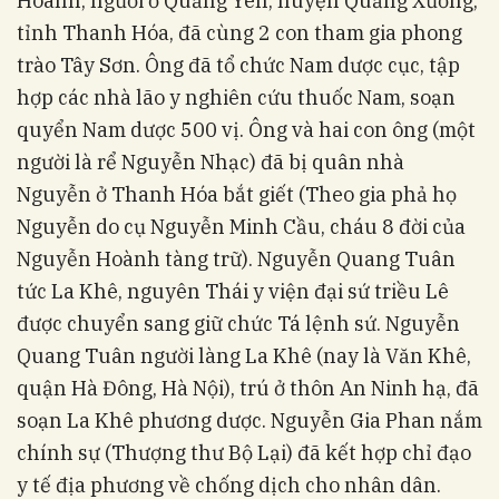
Hoành, người ở Quảng Yên, huyện Quảng Xương,
tỉnh Thanh Hóa, đã cùng 2 con tham gia phong
trào Tây Sơn. Ông đã tổ chức Nam dược cục, tập
hợp các nhà lão y nghiên cứu thuốc Nam, soạn
quyển Nam dược 500 vị. Ông và hai con ông (một
người là rể Nguyễn Nhạc) đã bị quân nhà
Nguyễn ở Thanh Hóa bắt giết (Theo gia phả họ
Nguyễn do cụ Nguyễn Minh Cầu, cháu 8 đời của
Nguyễn Hoành tàng trữ). Nguyễn Quang Tuân
tức La Khê, nguyên Thái y viện đại sứ triều Lê
được chuyển sang giữ chức Tá lệnh sứ. Nguyễn
Quang Tuân người làng La Khê (nay là Văn Khê,
quận Hà Đông, Hà Nội), trú ở thôn An Ninh hạ, đã
soạn La Khê phương dược. Nguyễn Gia Phan nắm
chính sự (Thượng thư Bộ Lại) đã kết hợp chỉ đạo
y tế địa phương về chống dịch cho nhân dân.