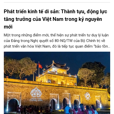
Phát triển kinh tế di sản: Thành tựu, động lực
tăng trưởng của Việt Nam trong kỷ nguyên
mới
Một trong những điểm mới, thể hiện sự phát triển tư duy lý luận
của Đảng trong Nghị quyết số 80-NQ/TW của Bộ Chính trị về
phát triển văn hóa Việt Nam, đó là tiếp tục quan điểm “bảo tồn
và phát huy giá trị di sản văn hóa gắn kết với phát triển kinh tế -
xã hội và du lịch”; đồng thời, nâng lên một tầm cao mới: “phát
triển kinh tế di sản”.