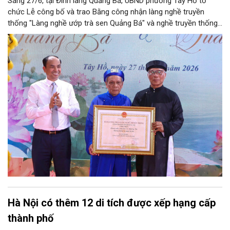
Sáng 27/6, tại Đình làng Quảng Bá, UBND phường Tây Hồ tổ
chức Lễ công bố và trao Bằng công nhận làng nghề truyền
thống "Làng nghề ướp trà sen Quảng Bá" và nghề truyền thống
"Nghề ướp trà sen Quảng An", gắn với các hoạt động quảng bá
văn hóa, du lịch hồ Tây năm 2026.
Hà Nội có thêm 12 di tích được xếp hạng cấp
thành phố