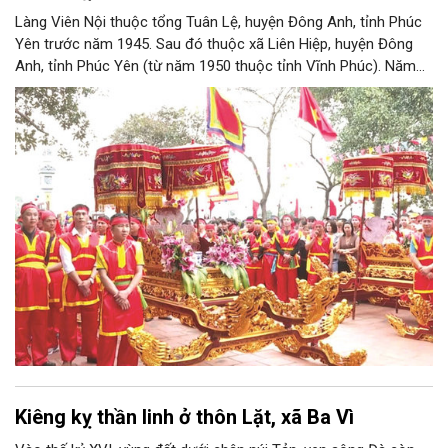
Làng Viên Nội thuộc tổng Tuân Lệ, huyện Đông Anh, tỉnh Phúc
Yên trước năm 1945. Sau đó thuộc xã Liên Hiệp, huyện Đông
Anh, tỉnh Phúc Yên (từ năm 1950 thuộc tỉnh Vĩnh Phúc). Năm
1961, làng được sáp nhập vào Hà Nội. Năm 1965, Viên Nội
thuộc xã Vân Nội; từ ngày 1/7/2025 thuộc xã Phúc Thịnh, Hà
Nội. Viên Nội thờ hai vị thần là Đống Băng và Uông Tá (thời
Hùng Vương thứ 18) cùng Diệu La công chúa, nữ tướng thời Hai
Bà Trưng.
Kiêng kỵ thần linh ở thôn Lặt, xã Ba Vì