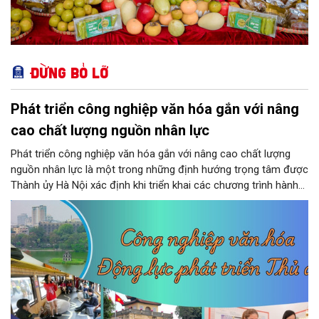
Đừng bỏ lỡ
Phát triển công nghiệp văn hóa gắn với nâng
cao chất lượng nguồn nhân lực
Phát triển công nghiệp văn hóa gắn với nâng cao chất lượng
nguồn nhân lực là một trong những định hướng trọng tâm được
Thành ủy Hà Nội xác định khi triển khai các chương trình hành
động thực hiện các nghị quyết của Bộ Chính trị về giáo dục -
đào tạo, y tế và văn hóa. Theo kết luận của đồng chí Nguyễn
Văn Phong, Phó Bí thư Thành ủy, nhiều nhiệm vụ, giải pháp đồng
bộ đã được đặt ra nhằm phát huy nguồn lực con người, khơi
dậy sức mạnh văn hóa và tạo nền tảng cho sự phát triển bền
vững của Thủ đô.