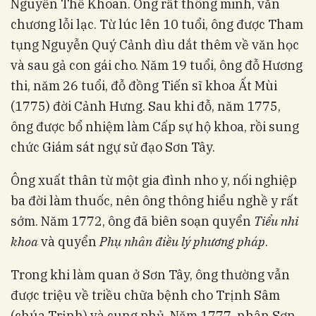
Nguyễn Thế Khoan. Ông rất thông minh, văn
chương lỗi lạc. Từ lúc lên 10 tuổi, ông được Tham
tụng Nguyễn Quý Cảnh dìu dắt thêm về văn học
và sau gả con gái cho. Năm 19 tuổi, ông đỗ Hương
thi, năm 26 tuổi, đỗ đồng Tiến sĩ khoa Ất Mùi
(1775) đời Cảnh Hưng. Sau khi đỗ, năm 1775,
ông được bổ nhiệm làm Cấp sự hộ khoa, rồi sung
chức Giám sát ngự sử đạo Sơn Tây.
Ông xuất thân từ một gia đình nho y, nối nghiệp
ba đời làm thuốc, nên ông thông hiểu nghề y rất
sớm. Năm 1772, ông đã biên soạn quyển
Tiểu nhi
khoa
và quyển
Phụ nhân điều lý phương pháp
.
Trong khi làm quan ở Sơn Tây, ông thường vẫn
được triệu về triều chữa bệnh cho Trịnh Sâm
(chúa Trịnh) và cung phủ. Năm 1777, nhân Sơn