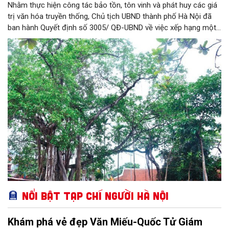
Nhằm thực hiện công tác bảo tồn, tôn vinh và phát huy các giá
trị văn hóa truyền thống, Chủ tịch UBND thành phố Hà Nội đã
ban hành Quyết định số 3005/ QĐ-UBND về việc xếp hạng một
loạt di tích lịch sử - văn hóa và danh lam thắng cảnh trên địa
bàn thành phố.
Nổi bật Tạp chí Người Hà Nội
Khám phá vẻ đẹp Văn Miếu-Quốc Tử Giám