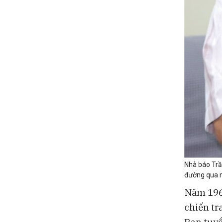
Nhà báo Trầ
đường qua m
Năm 1968
chiến tr