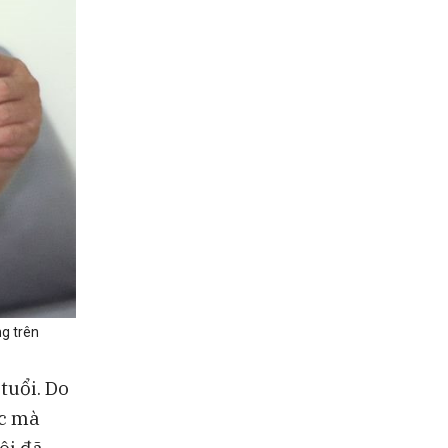
g trên
tuổi. Do
ọc mà