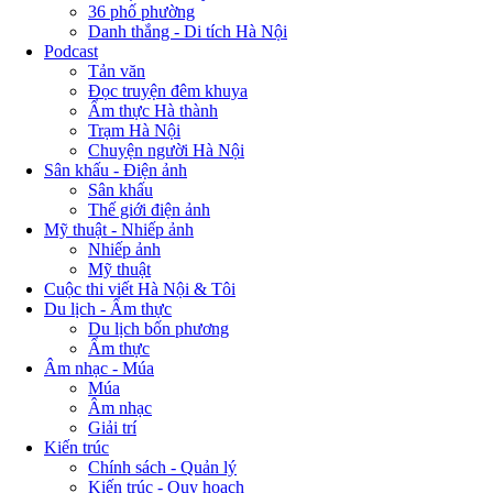
36 phố phường
Danh thắng - Di tích Hà Nội
Podcast
Tản văn
Đọc truyện đêm khuya
Ẩm thực Hà thành
Trạm Hà Nội
Chuyện người Hà Nội
Sân khấu - Điện ảnh
Sân khấu
Thế giới điện ảnh
Mỹ thuật - Nhiếp ảnh
Nhiếp ảnh
Mỹ thuật
Cuộc thi viết Hà Nội & Tôi
Du lịch - Ẩm thực
Du lịch bốn phương
Ẩm thực
Âm nhạc - Múa
Múa
Âm nhạc
Giải trí
Kiến trúc
Chính sách - Quản lý
Kiến trúc - Quy hoạch