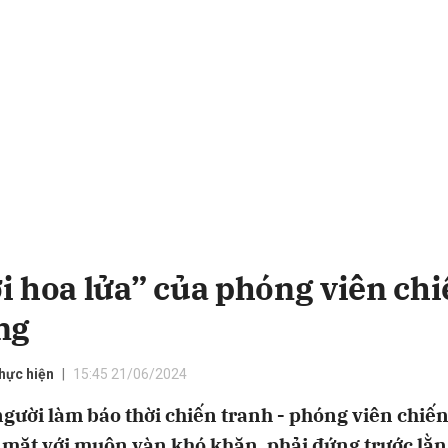
i hoa lửa” của phóng viên ch
ng
hực hiện
15:45 21/06/2024
ười làm báo thời chiến tranh - phóng viên chiến
i mặt với muôn vàn khó khăn, phải đứng trước lằ