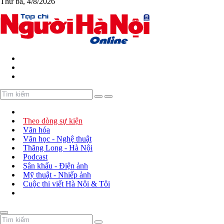
Thứ ba, 4/8/2026
Theo dòng sự kiện
Văn hóa
Văn học - Nghệ thuật
Thăng Long - Hà Nội
Podcast
Sân khấu - Điện ảnh
Mỹ thuật - Nhiếp ảnh
Cuộc thi viết Hà Nội & Tôi