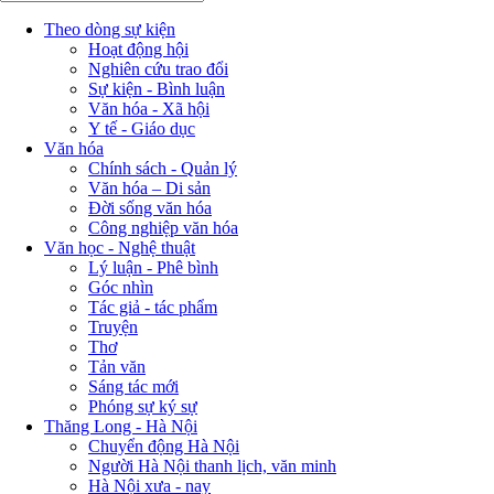
Theo dòng sự kiện
Hoạt động hội
Nghiên cứu trao đổi
Sự kiện - Bình luận
Văn hóa - Xã hội
Y tế - Giáo dục
Văn hóa
Chính sách - Quản lý
Văn hóa – Di sản
Đời sống văn hóa
Công nghiệp văn hóa
Văn học - Nghệ thuật
Lý luận - Phê bình
Góc nhìn
Tác giả - tác phẩm
Truyện
Thơ
Tản văn
Sáng tác mới
Phóng sự ký sự
Thăng Long - Hà Nội
Chuyển động Hà Nội
Người Hà Nội thanh lịch, văn minh
Hà Nội xưa - nay