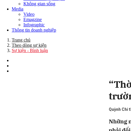
Không gian sống
Media
Video
Emagzine
Infographic
Thông tin doanh nghiệp
Trang chủ
Theo dòng sự kiện
Sự kiện - Bình luận
“Thờ
trườ
Quỳnh Chi t
Những ng
phải đố