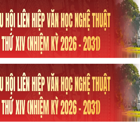
h luận
Hủy