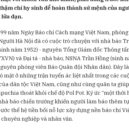
 thậm chí hy sinh để hoàn thành sứ mệnh của ngư
 lửa đạn.
 99 năm Ngày Báo chí Cách mạng Việt Nam, phóng
Người Hà Nội đã có cuộc trò chuyện với nhà báo T
sinh năm 1952) - nguyên Tổng Giám đốc Thông tấn
XVN) và Đại tá - nhà báo, NSNA Trần Hồng (sinh 
nguyên phóng viên Báo Quân đội Nhân dân). Đây là
ó mặt ở những trận tuyến ác liệt nhất trong các cu
của dân tộc Việt Nam, cũng như cùng quân ta giú
uchia thoát khỏi chế độ Pol Pot. Ký ức “một thời 
nhà báo chiến trường khiến người làm báo thêm tự
bước thế hệ tiền bối nỗ lực xây dựng nền báo chí V
, chuyên nghiệp và nhân văn.