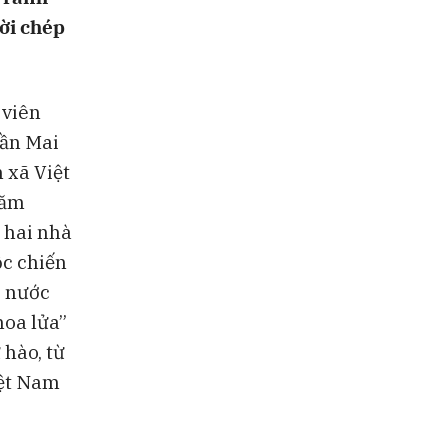
ời chép
 viên
rần Mai
 xã Việt
năm
 hai nhà
ộc chiến
p nước
hoa lửa”
 hào, từ
iệt Nam