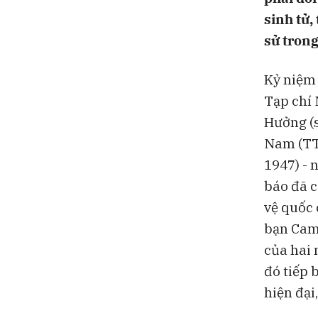
sinh tử,
sử trong
Kỷ niệm
Tạp chí 
Hưởng (
Nam (TT
1947) - 
báo đã c
vệ quốc 
bạn Camp
của hai 
đó tiếp 
hiện đại