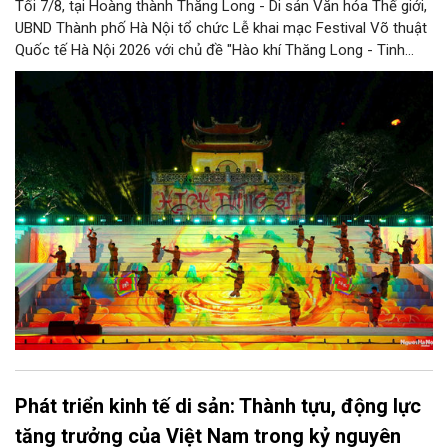
Tối 7/8, tại Hoàng thành Thăng Long - Di sản Văn hóa Thế giới,
UBND Thành phố Hà Nội tổ chức Lễ khai mạc Festival Võ thuật
Quốc tế Hà Nội 2026 với chủ đề "Hào khí Thăng Long - Tinh
hoa võ Việt". Lần đầu tiên được tổ chức, Festival đánh dấu
bước đi mới của Thủ đô trong việc xây dựng một sự kiện văn
hóa - thể thao mang tầm quốc tế, góp phần tôn vinh truyền
thống thượng võ dân tộc, quảng bá hình ảnh Hà Nội và thúc đẩy
giao lưu văn hóa, thể thao với bạn bè thế giới.
Phát triển kinh tế di sản: Thành tựu, động lực
tăng trưởng của Việt Nam trong kỷ nguyên