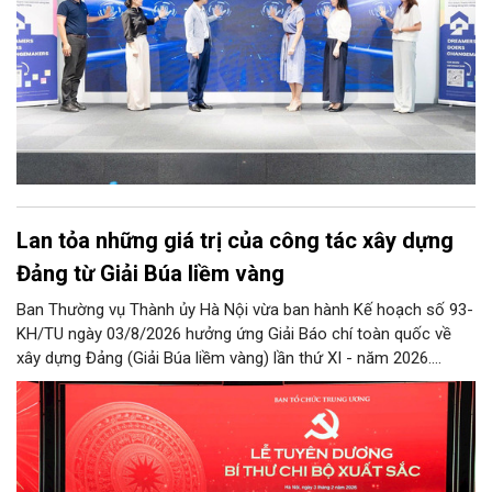
Lan tỏa những giá trị của công tác xây dựng
Đảng từ Giải Búa liềm vàng
Ban Thường vụ Thành ủy Hà Nội vừa ban hành Kế hoạch số 93-
KH/TU ngày 03/8/2026 hưởng ứng Giải Báo chí toàn quốc về
xây dựng Đảng (Giải Búa liềm vàng) lần thứ XI - năm 2026.
Không chỉ là kế hoạch triển khai một giải báo chí, đây còn là
định hướng nhằm phát huy vai trò của báo chí trong tuyên
truyền công tác xây dựng Đảng, lan tỏa những mô hình mới,
cách làm sáng tạo, góp phần củng cố niềm tin của cán bộ,
đảng viên và Nhân dân đối với Đảng và hệ thống chính trị.