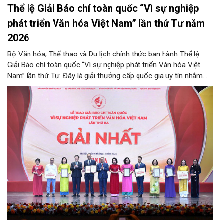
Thể lệ Giải Báo chí toàn quốc “Vì sự nghiệp
phát triển Văn hóa Việt Nam” lần thứ Tư năm
2026
Bộ Văn hóa, Thể thao và Du lịch chính thức ban hành Thể lệ
Giải Báo chí toàn quốc “Vì sự nghiệp phát triển Văn hóa Việt
Nam” lần thứ Tư. Đây là giải thưởng cấp quốc gia uy tín nhằm
ghi nhận, tôn vinh những đóng góp xuất sắc của tập thể, cá
nhân đội ngũ những người làm báo đối với sự nghiệp phát triển
văn hóa nước nhà. Thông qua cuộc thi, Ban Tổ chức mong
muốn giới thiệu những thành tựu nổi bật của các lĩnh vực văn
hóa, thông tin, gia đình, thể thao và du lịch; đồng thời phát hiện,
biểu dương các tấm gương điển hình tiên tiến, cổ vũ toàn ngành
chung sức cống hiến và tạo diễn đàn trao đổi nghiệp vụ nâng
cao chất lượng báo chí trong thời đại mới.