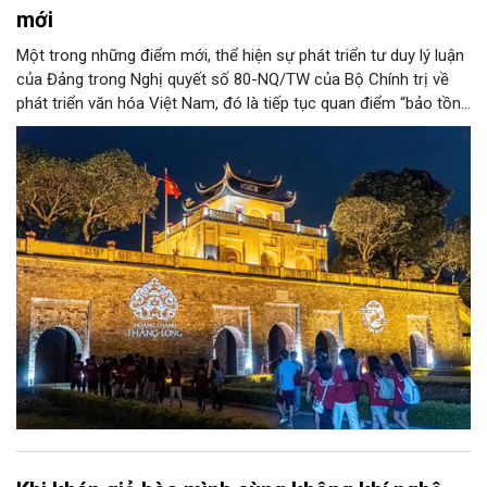
mới
Một trong những điểm mới, thể hiện sự phát triển tư duy lý luận
của Đảng trong Nghị quyết số 80-NQ/TW của Bộ Chính trị về
phát triển văn hóa Việt Nam, đó là tiếp tục quan điểm “bảo tồn
và phát huy giá trị di sản văn hóa gắn kết với phát triển kinh tế -
xã hội và du lịch”; đồng thời, nâng lên một tầm cao mới: “phát
triển kinh tế di sản”.