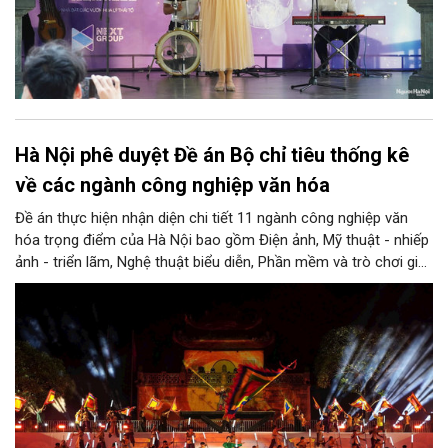
Hà Nội phê duyệt Đề án Bộ chỉ tiêu thống kê
về các ngành công nghiệp văn hóa
Đề án thực hiện nhận diện chi tiết 11 ngành công nghiệp văn
hóa trọng điểm của Hà Nội bao gồm Điện ảnh, Mỹ thuật - nhiếp
ảnh - triển lãm, Nghệ thuật biểu diễn, Phần mềm và trò chơi giải
trí, Quảng cáo, Thủ công mỹ nghệ, Du lịch văn hóa, Thiết kế
sáng tạo, Truyền hình và phát thanh, Xuất bản, cùng lĩnh vực
Ẩm thực mang nét đặc thù của Thủ đô.