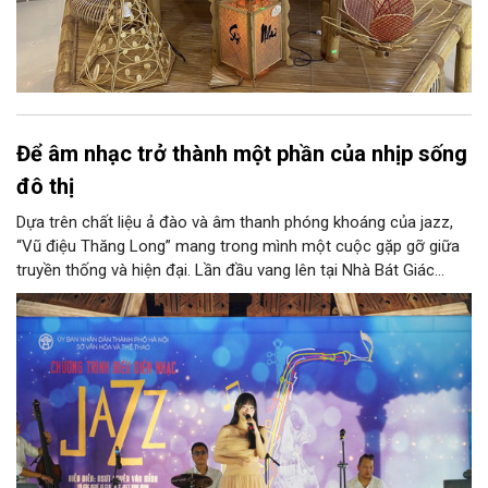
Để âm nhạc trở thành một phần của nhịp sống
đô thị
Dựa trên chất liệu ả đào và âm thanh phóng khoáng của jazz,
“Vũ điệu Thăng Long” mang trong mình một cuộc gặp gỡ giữa
truyền thống và hiện đại. Lần đầu vang lên tại Nhà Bát Giác
trong chương trình “Âm nhạc cuối tuần”, tác phẩm của NSƯT
Quyền Văn Minh không chỉ gợi nhắc về một Hà Nội giàu trầm
tích văn hóa, mà còn cho thấy những giá trị truyền thống ấy
đang được tiếp thêm sức sống mới trong nhịp sống hôm nay.