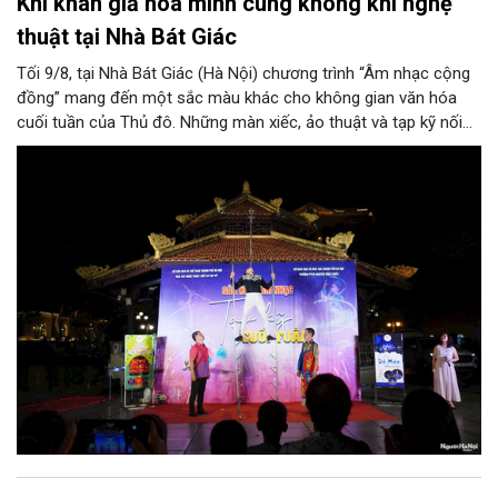
Khi khán giả hòa mình cùng không khí nghệ
thuật tại Nhà Bát Giác
Tối 9/8, tại Nhà Bát Giác (Hà Nội) chương trình “Âm nhạc cộng
đồng” mang đến một sắc màu khác cho không gian văn hóa
cuối tuần của Thủ đô. Những màn xiếc, ảo thuật và tạp kỹ nối
tiếp nhau trong một sân khấu mở, đưa nghệ thuật đến gần
công chúng bằng hình ảnh trực quan, sinh động và những
khoảnh khắc bất ngờ.