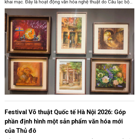
khai mạc. Đây là hoạt động văn hóa nghệ thuật do Câu lạc bộ
Tôi Vẽ phối hợp cùng Trung tâm hoạt động Văn hóa Khoa học
Văn Miếu - Quốc Tử Giám tổ chức, chào mừng 950 năm Quốc
Tử Giám (1076-2026) và hướng tới kỷ niệm 81 năm Quốc khánh
nước Cộng hòa xã hội chủ nghĩa Việt Nam.
Festival Võ thuật Quốc tế Hà Nội 2026: Góp
phần định hình một sản phẩm văn hóa mới
của Thủ đô