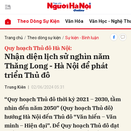
Theo Dòng Sự Kiện
Văn Hóa
Văn Học - Nghệ Th
bình luận
Trang chủ
Theo dòng sự kiện
Sự kiện - Bình luận
Quy hoạch Thủ đô Hà Nội:
Nhận diện lịch sử nghìn năm
Thăng Long - Hà Nội để phát
triển Thủ đô
Trung Kiên
02/06/2024 05:31
Hủy
G
“Quy hoạch Thủ đô thời kỳ 2021 – 2030, tầm
nhìn đến năm 2050” (Quy hoạch Thủ đô)
hướng Hà Nội đến Thủ đô “Văn hiến – Văn
minh – Hiện đại”. Để Quy hoạch Thủ đô đạt