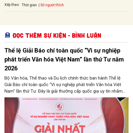
Xếp theo:
Số người thích
Thời gian
Đọc thêm Sự kiện - Bình luận
Thể lệ Giải Báo chí toàn quốc “Vì sự nghiệp
phát triển Văn hóa Việt Nam” lần thứ Tư năm
2026
Bộ Văn hóa, Thể thao và Du lịch chính thức ban hành Thể lệ
Giải Báo chí toàn quốc “Vì sự nghiệp phát triển Văn hóa Việt
Nam” lần thứ Tư. Đây là giải thưởng cấp quốc gia uy tín nhằm
ghi nhận, tôn vinh những đóng góp xuất sắc của tập thể, cá
nhân đội ngũ những người làm báo đối với sự nghiệp phát triển
văn hóa nước nhà. Thông qua cuộc thi, Ban Tổ chức mong
muốn giới thiệu những thành tựu nổi bật của các lĩnh vực văn
hóa, thông tin, gia đình, thể thao và du lịch; đồng thời phát hiện,
biểu dương các tấm gương điển hình tiên tiến, cổ vũ toàn ngành