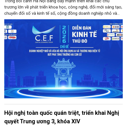
Trong bối cảnh Hà Nội đang đẩy mạnh triển khai các chủ
trương lớn về phát triển khoa học, công nghệ, đổi mới sáng tạo,
chuyển đổi số và kinh tế số, cộng đồng doanh nghiệp nhỏ và
vừa trên địa bàn Thủ đô đứng trước cả cơ hội lẫn thách thức
chưa từng có. Diễn đàn Kinh tế Thủ đô năm 2026 là sự kiện
được kỳ vọng sẽ trở thành cầu nối thiết thực, đưa chính sách,
công nghệ và nguồn lực đến gần hơn với doanh nghiệp.
Hội nghị toàn quốc quán triệt, triển khai Nghị
quyết Trung ương 3, khóa XIV