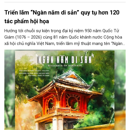
Triển lãm “Ngàn năm di sản” quy tụ hơn 120
tác phẩm hội họa
Hướng tới chuỗi sự kiện trọng đại kỷ niệm 950 năm Quốc Tử
Giám (1076 – 2026) cùng 81 năm Quốc khánh nước Cộng hòa
xã hội chủ nghĩa Việt Nam, triển lãm mỹ thuật mang tên “Ngàn
năm di sản” sẽ chính thức khai mạc vào ngày 8/8 tại Nhà Thái
Học, Di tích Quốc gia đặc biệt Văn Miếu – Quốc Tử Giám. Sự
kiện kéo dài đến ngày 25/9/2026 hứa hẹn trở thành điểm đến
văn hóa đầy sức hút, góp phần làm phong phú đời sống nghệ
thuật của Thủ đô trong mùa thu này.