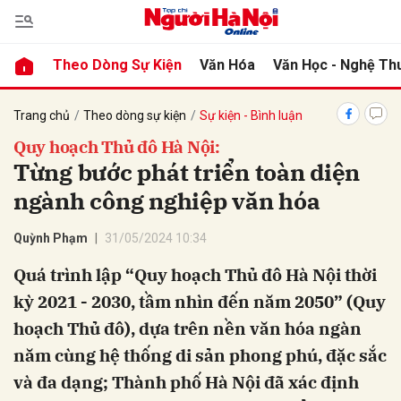
Theo Dòng Sự Kiện
Văn Hóa
Văn Học - Nghệ Th
bình luận
Trang chủ
Theo dòng sự kiện
Sự kiện - Bình luận
Quy hoạch Thủ đô Hà Nội:
Từng bước phát triển toàn diện
ngành công nghiệp văn hóa
Quỳnh Phạm
31/05/2024 10:34
Quá trình lập “Quy hoạch Thủ đô Hà Nội thời
kỳ 2021 - 2030, tầm nhìn đến năm 2050” (Quy
Hủy
G
hoạch Thủ đô), dựa trên nền văn hóa ngàn
năm cùng hệ thống di sản phong phú, đặc sắc
và đa dạng; Thành phố Hà Nội đã xác định