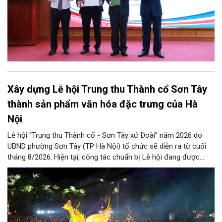
Xây dựng Lễ hội Trung thu Thành cổ Sơn Tây
thành sản phẩm văn hóa đặc trưng của Hà
Nội
Lễ hội “Trung thu Thành cổ - Sơn Tây xứ Đoài” năm 2026 do
UBND phường Sơn Tây (TP Hà Nội) tổ chức sẽ diễn ra từ cuối
tháng 8/2026. Hiện tại, công tác chuẩn bị Lễ hội đang được
chính quyền phường Sơn Tây cùng các phòng, ban, ngành, đơn
vị và 25 tổ dân phố khẩn trương triển khai, tạo khí thế sôi nổi,
sẵn sàng mang đến cho Nhân dân và du khách một mùa Trung
thu quy mô, đặc sắc và giàu bản sắc văn hóa xứ Đoài.