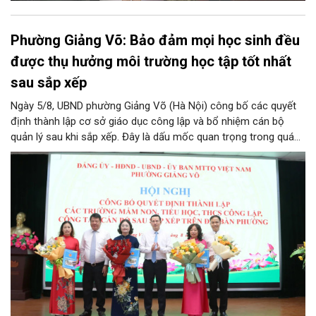
Phường Giảng Võ: Bảo đảm mọi học sinh đều
được thụ hưởng môi trường học tập tốt nhất
sau sắp xếp
Ngày 5/8, UBND phường Giảng Võ (Hà Nội) công bố các quyết
định thành lập cơ sở giáo dục công lập và bổ nhiệm cán bộ
quản lý sau khi sắp xếp. Đây là dấu mốc quan trọng trong quá
trình kiện toàn tổ chức bộ máy, thực hiện chủ trương tinh gọn,
nâng cao hiệu lực, hiệu quả quản lý theo các nghị quyết của
Trung ương và kế hoạch của UBND TP Hà Nội.