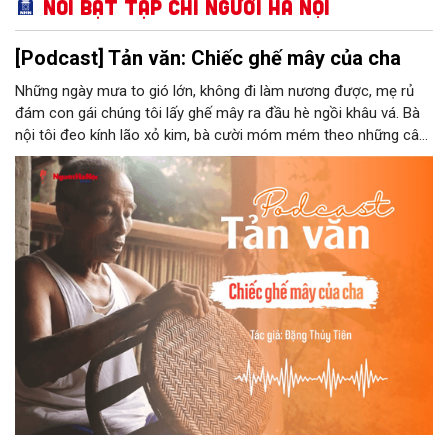
Nổi bật Tạp chí Người Hà Nội
[Podcast] Tản văn: Chiếc ghế mây của cha
Những ngày mưa to gió lớn, không đi làm nương được, mẹ rủ
đám con gái chúng tôi lấy ghế mây ra đầu hè ngồi khâu vá. Bà
nội tôi đeo kính lão xỏ kim, bà cười móm mém theo những câu
chuyện kể tếu táo của đám trẻ chúng tôi. Chiếc ghế mây phát
ra âm thanh kin kít chịu đựng sức nặng cơ thể con người theo
những điệu cười khúc khích.