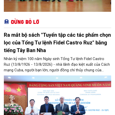
Đừng bỏ lỡ
Ra mắt bộ sách "Tuyển tập các tác phẩm chọn
lọc của Tổng Tư lệnh Fidel Castro Ruz" bằng
tiếng Tây Ban Nha
Nhân kỷ niệm 100 năm Ngày sinh Tổng Tư lệnh Fidel Castro
Ruz (13/8/1926 - 13/8/2026) - nhà lãnh đạo kiệt xuất của Cách
mạng Cuba, người bạn lớn, người đồng chí thủy chung của
Đảng, Nhà nước và nhân dân Việt Nam, chiều 5/8, tại Hà Nội,
Nhà xuất bản Chính trị quốc gia Sự thật phối hợp với Ban Tuyên
giáo Trung ương tổ chức Lễ giới thiệu bộ sách “Tuyển tập các
tác phẩm chọn lọc của Tổng Tư lệnh Fidel Castro Ruz” gồm 24
tập bằng tiếng Tây Ban Nha.