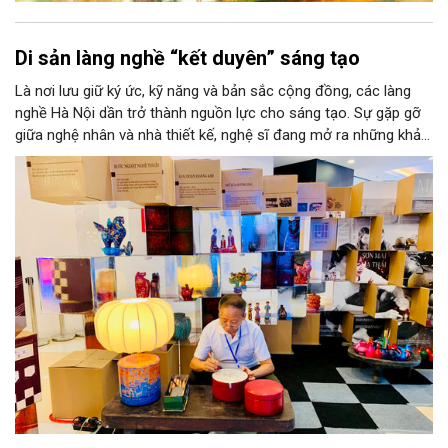
Di sản làng nghề “kết duyên” sáng tạo
Là nơi lưu giữ ký ức, kỹ năng và bản sắc cộng đồng, các làng
nghề Hà Nội dần trở thành nguồn lực cho sáng tạo. Sự gặp gỡ
giữa nghệ nhân và nhà thiết kế, nghệ sĩ đang mở ra những khả
năng phát triển mới cho thủ công đương đại trên nền tảng di
sản. Từ những cuộc “kết duyên” đầy cảm hứng ấy, Hà Nội đang
khơi thông mạch ngầm của hệ sinh thái thủ công, biến vốn cổ
thành động lực bền vững cho tương lai.