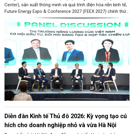
Center), sản xuất thông minh và quá trình điện hóa nền kinh tế,
Future Energy Expo & Conference 2027 (FEEX 2027) chính thức
ra mắt với kỳ vọng trở thành nền tảng kết nối, thúc đẩy đầu tư,
đổi mới công nghệ và phát triển hệ sinh thái tại Việt Nam.
Diễn đàn Kinh tế Thủ đô 2026: Kỳ vọng tạo cú
hích cho doanh nghiệp nhỏ và vừa Hà Nội