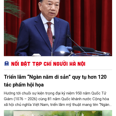
Nổi bật Tạp chí Người Hà Nội
Triển lãm “Ngàn năm di sản” quy tụ hơn 120
tác phẩm hội họa
Hướng tới chuỗi sự kiện trọng đại kỷ niệm 950 năm Quốc Tử
Giám (1076 – 2026) cùng 81 năm Quốc khánh nước Cộng hòa
xã hội chủ nghĩa Việt Nam, triển lãm mỹ thuật mang tên “Ngàn
năm di sản” sẽ chính thức khai mạc vào ngày 8/8 tại Nhà Thái