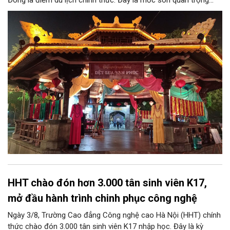
Đông là điểm du lịch chính thức. Đây là mốc son quan trọng
trong hành trình bảo tồn di sản văn hóa, đồng thời tạo cơ hội
lớn để làng nghề khẳng định vị thế, phát triển du lịch văn hóa
bền vững và lan tỏa tinh hoa lụa Việt.
HHT chào đón hơn 3.000 tân sinh viên K17,
mở đầu hành trình chinh phục công nghệ
Ngày 3/8, Trường Cao đẳng Công nghệ cao Hà Nội (HHT) chính
thức chào đón 3.000 tân sinh viên K17 nhập học. Đây là kỳ