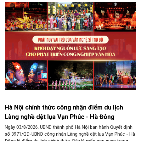
mà còn giữ vai trò trung tâm trong quá trình hình thành các sản
phẩm công nghiệp văn hóa có giá trị. Khơi dậy, phát huy và tạo
điều kiện để nguồn lực sáng tạo ấy phát triển sẽ là “chìa khóa”
để Hà Nội khai thác hiệu quả tiềm năng văn hóa, nâng cao năng
lực cạnh tranh và khẳng định vị thế của một trung tâm sáng tạo
trong kỷ nguyên mới.
Hà Nội chính thức công nhận điểm du lịch
Làng nghề dệt lụa Vạn Phúc - Hà Đông
Ngày 03/8/2026, UBND thành phố Hà Nội ban hành Quyết định
số 3971/QĐ-UBND công nhận Làng nghề dệt lụa Vạn Phúc - Hà