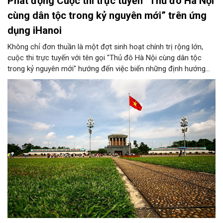
Phát động Cuộc thi trực tuyến “Thủ đô Hà Nội
cùng dân tộc trong kỷ nguyên mới” trên ứng
dụng iHanoi
Không chỉ đơn thuần là một đợt sinh hoạt chính trị rộng lớn,
cuộc thi trực tuyến với tên gọi "Thủ đô Hà Nội cùng dân tộc
trong kỷ nguyên mới" hướng đến việc biến những định hướng
chiến lược trong Nghị quyết số 02-NQ/TW của Bộ Chính trị
thành niềm tin, thành nhận thức chung của mỗi người dân.