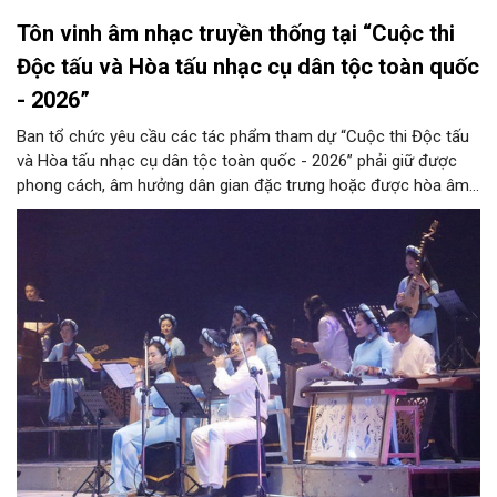
Tôn vinh âm nhạc truyền thống tại “Cuộc thi
Độc tấu và Hòa tấu nhạc cụ dân tộc toàn quốc
- 2026”
Ban tổ chức yêu cầu các tác phẩm tham dự “Cuộc thi Độc tấu
và Hòa tấu nhạc cụ dân tộc toàn quốc - 2026” phải giữ được
phong cách, âm hưởng dân gian đặc trưng hoặc được hòa âm,
phối khí mới trên nền tảng làn điệu âm nhạc truyền thống Việt
Nam, đồng thời phải được trình diễn trực tiếp bằng nhạc cụ dân
tộc.