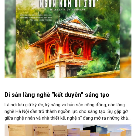
Học, Di tích Quốc gia đặc biệt Văn Miếu – Quốc Tử Giám. Sự
kiện kéo dài đến ngày 25/9/2026 hứa hẹn trở thành điểm đến
văn hóa đầy sức hút, góp phần làm phong phú đời sống nghệ
thuật của Thủ đô trong mùa thu này.
Di sản làng nghề “kết duyên” sáng tạo
Là nơi lưu giữ ký ức, kỹ năng và bản sắc cộng đồng, các làng
nghề Hà Nội dần trở thành nguồn lực cho sáng tạo. Sự gặp gỡ
giữa nghệ nhân và nhà thiết kế, nghệ sĩ đang mở ra những khả
năng phát triển mới cho thủ công đương đại trên nền tảng di
sản. Từ những cuộc “kết duyên” đầy cảm hứng ấy, Hà Nội đang