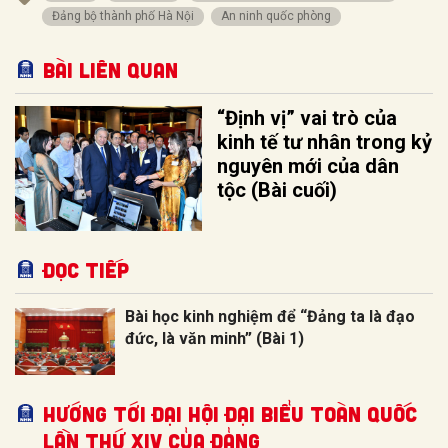
Đảng bộ thành phố Hà Nội
An ninh quốc phòng
Bài liên quan
“Định vị” vai trò của
kinh tế tư nhân trong kỷ
nguyên mới của dân
tộc (Bài cuối)
Đọc tiếp
Bài học kinh nghiệm để “Đảng ta là đạo
đức, là văn minh” (Bài 1)
HƯỚNG TỚI ĐẠI HỘI ĐẠI BIỂU TOÀN QUỐC
LẦN THỨ XIV CỦA ĐẢNG