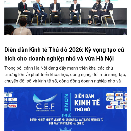
Diễn đàn Kinh tế Thủ đô 2026: Kỳ vọng tạo cú
hích cho doanh nghiệp nhỏ và vừa Hà Nội
Trong bối cảnh Hà Nội đang đẩy mạnh triển khai các chủ
trương lớn về phát triển khoa học, công nghệ, đổi mới sáng tạo,
chuyển đổi số và kinh tế số, cộng đồng doanh nghiệp nhỏ và
vừa trên địa bàn Thủ đô đứng trước cả cơ hội lẫn thách thức
chưa từng có. Diễn đàn Kinh tế Thủ đô năm 2026 là sự kiện
được kỳ vọng sẽ trở thành cầu nối thiết thực, đưa chính sách,
công nghệ và nguồn lực đến gần hơn với doanh nghiệp.