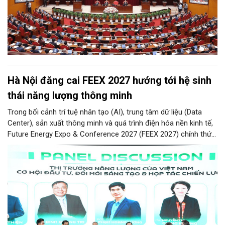
Hà Nội đăng cai FEEX 2027 hướng tới hệ sinh
thái năng lượng thông minh
Trong bối cảnh trí tuệ nhân tạo (AI), trung tâm dữ liệu (Data
Center), sản xuất thông minh và quá trình điện hóa nền kinh tế,
Future Energy Expo & Conference 2027 (FEEX 2027) chính thức
ra mắt với kỳ vọng trở thành nền tảng kết nối, thúc đẩy đầu tư,
đổi mới công nghệ và phát triển hệ sinh thái tại Việt Nam.