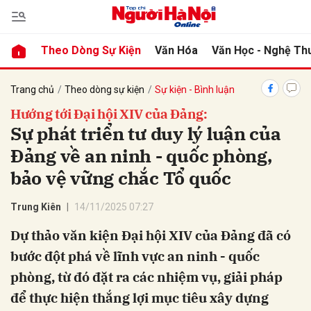
Theo Dòng Sự Kiện
Văn Hóa
Văn Học - Nghệ Th
bình luận
Trang chủ
Theo dòng sự kiện
Sự kiện - Bình luận
Hướng tới Đại hội XIV của Đảng:
Sự phát triển tư duy lý luận của
Đảng về an ninh - quốc phòng,
bảo vệ vững chắc Tổ quốc
Trung Kiên
14/11/2025 07:27
Hủy
G
Dự thảo văn kiện Đại hội XIV của Đảng đã có
bước đột phá về lĩnh vực an ninh - quốc
phòng, từ đó đặt ra các nhiệm vụ, giải pháp
để thực hiện thắng lợi mục tiêu xây dựng