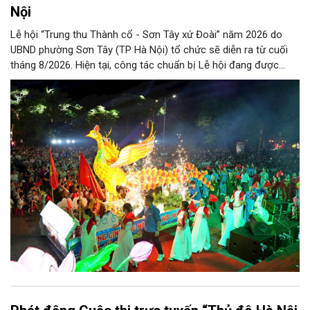
Nội
Lễ hội “Trung thu Thành cổ - Sơn Tây xứ Đoài” năm 2026 do
UBND phường Sơn Tây (TP Hà Nội) tổ chức sẽ diễn ra từ cuối
tháng 8/2026. Hiện tại, công tác chuẩn bị Lễ hội đang được
chính quyền phường Sơn Tây cùng các phòng, ban, ngành, đơn
vị và 25 tổ dân phố khẩn trương triển khai, tạo khí thế sôi nổi,
sẵn sàng mang đến cho Nhân dân và du khách một mùa Trung
thu quy mô, đặc sắc và giàu bản sắc văn hóa xứ Đoài.