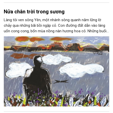
Nửa chân trời trong sương
Làng tôi ven sông Yên, một nhánh sông quanh năm lững lờ
chảy qua những bãi bồi ngập cỏ. Con đường đất dẫn vào làng
uốn cong cong, bốn mùa nồng nàn hương hoa cỏ. Những buổi
hoàng hôn, khi nắng đã dịu xuống phía cuối sông, đám hoa tím
lại thẫm màu như có ai vừa rắc lên một lớp khói.