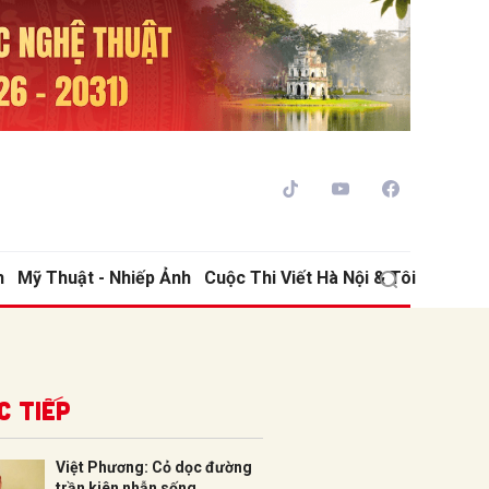
h
Mỹ Thuật - Nhiếp Ảnh
Cuộc Thi Viết Hà Nội & Tôi
ửi
c tiếp
Việt Phương: Cỏ dọc đường
trần kiên nhẫn sống