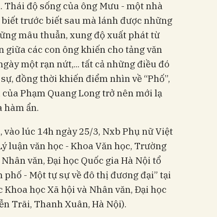
n. Thái độ sống của ông Mưu - một nhà
biết trước biết sau mà lánh được những
những mâu thuẫn, xung độ xuất phát từ
 giữa các con ông khiến cho tảng văn
gày một rạn nứt,... tất cả những điều đó
 sự, đồng thời khiến điểm nhìn về “Phố”,
m của Phạm Quang Long trở nên mới lạ
a hàm ẩn.
 vào lúc 14h ngày 25/3, Nxb Phụ nữ Việt
ý luận văn học - Khoa Văn học, Trường
 Nhân văn, Đại học Quốc gia Hà Nội tổ
phố - Một tự sự về đô thị đương đại” tại
c Khoa học Xã hội và Nhân văn, Đại học
ễn Trãi, Thanh Xuân, Hà Nội).