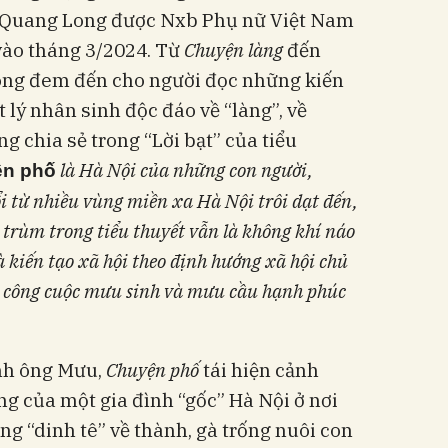
 Quang Long được Nxb Phụ nữ Việt Nam
vào tháng 3/2024. Từ
Chuyện làng
đến
ng đem đến cho người đọc những kiến
t lý nhân sinh độc đáo về “làng”, về
g chia sẻ trong “Lời bạt” của tiểu
là Hà Nội của những con người,
n phố
i từ nhiều vùng miền xa Hà Nội trôi dạt đến,
trùm trong tiểu thuyết vẫn là không khí náo
 kiến tạo xã hội theo định hướng xã hội chủ
là công cuộc mưu sinh và mưu cầu hạnh phúc
nh ông Mưu,
Chuyện phố
tái hiện cảnh
g của một gia đình “gốc” Hà Nội ở nơi
 ông “dinh tê” về thành, gà trống nuôi con