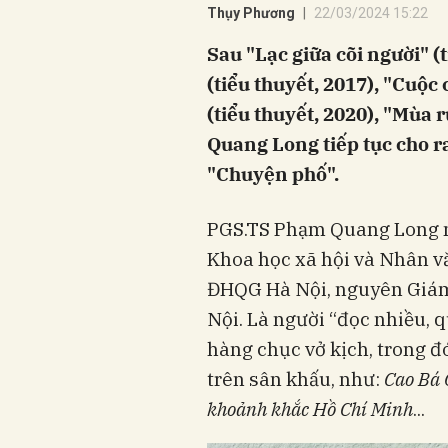
Thụy Phương
22/03/2024 15:22
Sau "Lạc giữa cõi người" (
(tiểu thuyết, 2017), "Cuộc
(tiểu thuyết, 2020), "Mùa r
Quang Long tiếp tục cho r
"Chuyện phố".
PGS.TS Phạm Quang Long n
Khoa học xã hội và Nhân v
ĐHQG Hà Nội, nguyên Giám 
Nội. Là người “đọc nhiều, q
hàng chục vở kịch, trong đ
trên sân khấu, như:
Cao Bá 
khoảnh khắc Hồ Chí Minh
...