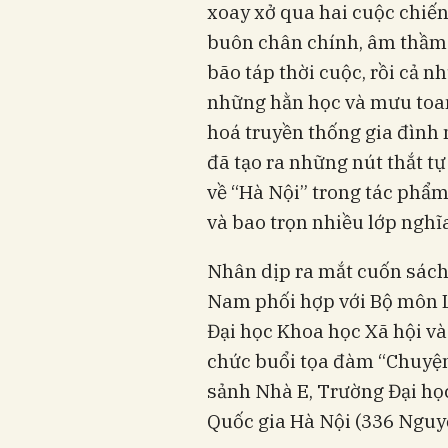
xoay xở qua hai cuộc chiế
buôn chân chính, âm thầm 
bão táp thời cuộc, rồi cả 
những hằn học và mưu toan
hoá truyền thống gia đình n
đã tạo ra những nút thắt tự
về “Hà Nội” trong tác phẩ
và bao trọn nhiều lớp nghĩ
Nhân dịp ra mắt cuốn sách,
Nam phối hợp với Bộ môn L
Đại học Khoa học Xã hội và
chức buổi tọa đàm “Chuyện 
sảnh Nhà E, Trường Đại họ
Quốc gia Hà Nội (336 Nguy