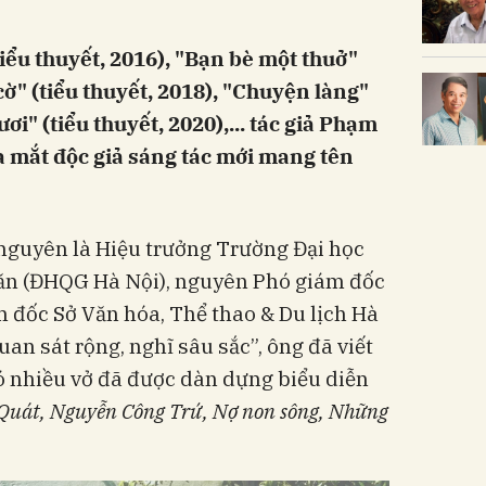
tiểu thuyết, 2016), "Bạn bè một thuở"
 cờ" (tiểu thuyết, 2018), "Chuyện làng"
ươi" (tiểu thuyết, 2020),... tác giả Phạm
a mắt độc giả sáng tác mới mang tên
guyên là Hiệu trưởng Trường Đại học
ăn (ĐHQG Hà Nội), nguyên Phó giám đốc
đốc Sở Văn hóa, Thể thao & Du lịch Hà
uan sát rộng, nghĩ sâu sắc”, ông đã viết
ó nhiều vở đã được dàn dựng biểu diễn
Quát, Nguyễn Công Trứ, Nợ non sông, Những