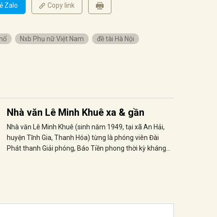
ẻ Zalo
Copy link
hố
Nxb Phụ nữ Việt Nam
đề tài Hà Nội
Nhà văn Lê Minh Khuê xa & gần
Nhà văn Lê Minh Khuê (sinh năm 1949, tại xã An Hải,
huyện Tĩnh Gia, Thanh Hóa) từng là phóng viên Đài
Phát thanh Giải phóng, Báo Tiền phong thời kỳ kháng
chiến chống Mỹ; sau 1975 là phóng viên Đài Truyền
hình Việt Nam, biên tập viên Nhà xuất bản Hội Nhà văn.