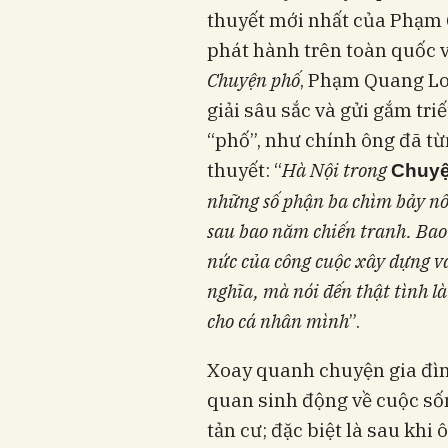
thuyết mới nhất của Phạm
phát hành trên toàn quốc 
Chuyện phố
, Phạm Quang Lo
giải sâu sắc và gửi gắm triế
“phố”, như chính ông đã từn
thuyết: “
Hà Nội trong
Chuyệ
những số phận ba chìm bảy nổ
sau bao năm chiến tranh. Bao 
nức của công cuộc xây dựng và
nghĩa, mà nói đến thật tình 
cho cá nhân mình
”.
Xoay quanh chuyện gia đì
quan sinh động về cuộc sốn
tản cư; đặc biệt là sau khi