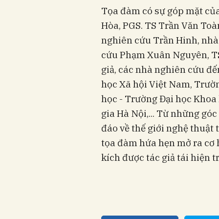
Tọa đàm có sự góp mặt của
Hòa, PGS. TS Trần Văn To
nghiên cứu Trần Hinh, nhà
cứu Phạm Xuân Nguyên, TS
giả, các nhà nghiên cứu đế
học Xã hội Việt Nam, Trườ
học - Trường Đại học Khoa 
gia Hà Nội,... Từ những gó
đáo về thế giới nghệ thuật
tọa đàm hứa hẹn mở ra cơ h
kích được tác giả tái hiện 