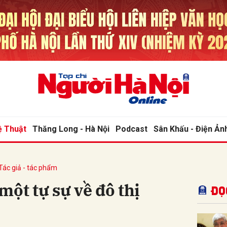
bình luận
ệ Thuật
Thăng Long - Hà Nội
Podcast
Sân Khấu - Điện Ản
Tác giả - tác phẩm
Hủy
G
một tự sự về đô thị
Đọ