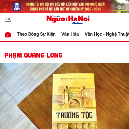
Theo Dòng Sự Kiện
Văn Hóa
Văn Học - Nghệ Thuậ
PHẠM QUANG LONG