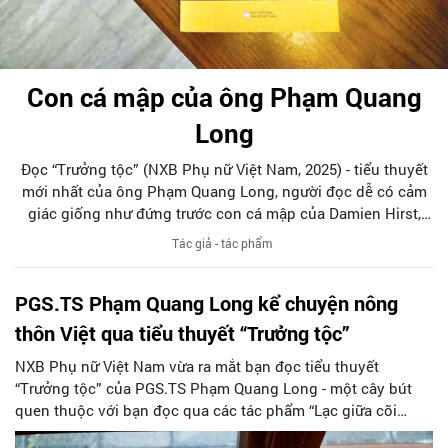
Con cá mập của ông Phạm Quang
Long
Đọc “Trưởng tộc” (NXB Phụ nữ Việt Nam, 2025) - tiểu thuyết
mới nhất của ông Phạm Quang Long, người đọc dễ có cảm
giác giống như đứng trước con cá mập của Damien Hirst,
một sự bức bối và thách thức về thẩm mỹ, một cực hình trái
Tác giả - tác phẩm
ngược với những trải nghiệm truyền thống về tác phẩm
nghệ thuật.
PGS.TS Phạm Quang Long kể chuyện nông
thôn Việt qua tiểu thuyết “Trưởng tộc”
NXB Phụ nữ Việt Nam vừa ra mắt bạn đọc tiểu thuyết
“Trưởng tộc” của PGS.TS Phạm Quang Long - một cây bút
quen thuộc với bạn đọc qua các tác phẩm “Lạc giữa cõi
người”, “Cuộc cờ”, “Chuyện làng”, “Mùa rươi”, “Chuyện phố”…