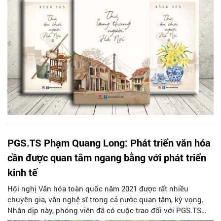
đối đầy đủ và rõ nét về văn hóa ẩm thực Thăng Long - Hà
Nội xưa và nay; đồng thời chỉ dẫn tôi tiếp cận với những tác
giả có tác phẩm viết về văn hóa ẩm thực Thăng Long - Hà
Nộ
PGS.TS Phạm Quang Long: Phát triển văn hóa
cần được quan tâm ngang bằng với phát triển
kinh tế
Hội nghị Văn hóa toàn quốc năm 2021 được rất nhiều
chuyên gia, văn nghệ sĩ trong cả nước quan tâm, kỳ vọng.
Nhân dịp này, phóng viên đã có cuộc trao đổi với PGS.TS
Phạm Quang Long - nguyên Phó Giám đốc Đại học quốc gia