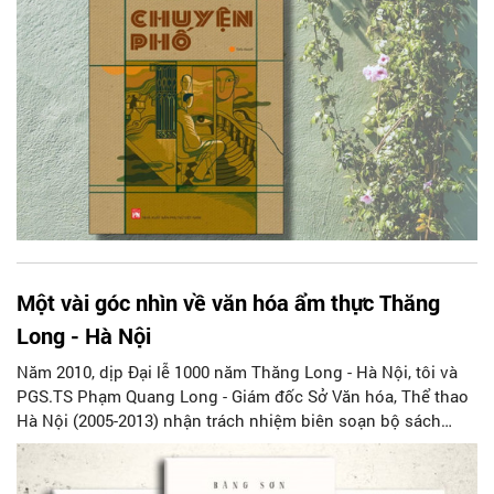
Một vài góc nhìn về văn hóa ẩm thực Thăng
Long - Hà Nội
Năm 2010, dịp Đại lễ 1000 năm Thăng Long - Hà Nội, tôi và
PGS.TS Phạm Quang Long - Giám đốc Sở Văn hóa, Thể thao
Hà Nội (2005-2013) nhận trách nhiệm biên soạn bộ sách
“Tuyển tập tác phẩm về văn hóa ẩm thực Thăng Long - Hà
Nội” nằm trong Tủ sách Thăng Long 1000 năm (Nxb Hà Nội,
2010). Công việc này giúp tôi có được một hình dung tương