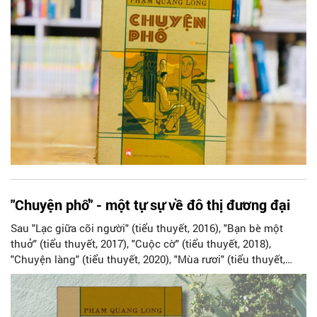
diện của Ban giám hiệu nhà trường, đại diện Nhà xuất bản,
các nhà khoa học, nhà nghiên cứu cùng đông đảo bạn đọc
trẻ.
"Chuyện phố" - một tự sự về đô thị đương đại
Sau "Lạc giữa cõi người" (tiểu thuyết, 2016), "Bạn bè một
thuở" (tiểu thuyết, 2017), "Cuộc cờ" (tiểu thuyết, 2018),
"Chuyện làng" (tiểu thuyết, 2020), "Mùa rươi" (tiểu thuyết,
2020),... tác giả Phạm Quang Long tiếp tục cho ra mắt độc
giả sáng tác mới mang tên "Chuyện phố".