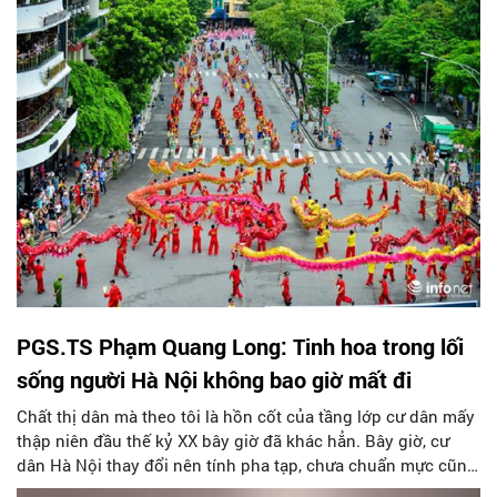
Hà Nội để nhìn thẳng nói thật về các vấn đề của văn hóa
trước thềm diễn ra Hội nghị.
PGS.TS Phạm Quang Long: Tinh hoa trong lối
sống người Hà Nội không bao giờ mất đi
Chất thị dân mà theo tôi là hồn cốt của tầng lớp cư dân mấy
thập niên đầu thế kỷ XX bây giờ đã khác hẳn. Bây giờ, cư
dân Hà Nội thay đổi nên tính pha tạp, chưa chuẩn mực cũng
du nhập về Hà Nội đậm nét hơn.