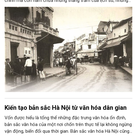
chính mà còn hàm chứa những thăng trầm của lịch sử, những
đổi thay của xã hội và những giá trị được kiến tạo bởi các cộng
đồng dân cư Thăng Long - Hà Nội. Một trong những điểm nổi
bật của quá trình kiến tạo này là sự gắn bó mật thiết giữa
“phường” với tư cách là đơn vị hành chính đô thị và “phường”
với tư cách là một tổ chức nghề nghiệp và “phố” là nơi buôn
bán của cư dân đô thị. Trải qua thời gian, dấu ấn đậm nét của
những phường nghề Thăng Long xưa vẫn được lưu lại ở các
ngôi đình thờ tổ nghề ngay trong vùng lõi của Thủ đô, được gọi
là khu phố cổ.
Kiến tạo bản sắc Hà Nội từ văn hóa dân gian
Vốn được hiểu là tổng thể những đặc trưng văn hóa ổn định,
bản sắc văn hóa của một nơi chốn trên thực tế lại không ngừng
vận động, biến đổi qua thời gian. Bản sắc văn hóa Hà Nội cũng