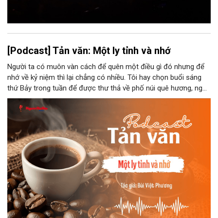
[Podcast] Tản văn: Một ly tỉnh và nhớ
Người ta có muôn vàn cách để quên một điều gì đó nhưng để
nhớ về kỷ niệm thì lại chẳng có nhiều. Tôi hay chọn buổi sáng
thứ Bảy trong tuần để được thư thả về phố núi quê hương, ngồi
đợi giọt đắng của đất đai, mưa nắng điểm từng nhịp xuống
chiếc ly sứ như đợi thời gian mở cánh cửa diệu kì của mình.