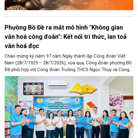
Phường Bồ Đề ra mắt mô hình "Không gian
văn hoá công đoàn": Kết nối tri thức, lan toả
văn hoá đọc
Chào mừng kỷ niệm 97 năm Ngày thành lập Công đoàn Việt
Nam (28/7/1929 – 28/7/2026), vừa qua, Công đoàn phường Bồ
Đề phối hợp với Công đoàn Trường THCS Ngọc Thụy và Công
đoàn Trường Tiểu học Ái Mộ B tổ chức Lễ ra mắt Mô hình
“Không gian văn hóa công đoàn”.