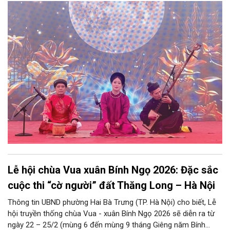
không phải ngoại lệ. Là kết quả của một quá trình kiến tạo lâu
dài, bền bỉ, bản sắc văn hóa Hà Nội là sự kết tinh của quá trình
đan xen, bồi đắp của những lớp trầm tích của đời sống dân gian
và những mảng màu đa sắc của đời sống đô thị hàng nghìn
năm. Trong quá trình này, văn hóa dân gian giữ vai trò nền tảng,
từ đó, bản sắc văn hóa Hà Nội được định hình; và qua biết bao
lớp vun bồi của giao lưu văn hóa, qua bao chảy trôi, thăng trầm
của lịch sử, qua những tác động mạnh mẽ của kinh tế thị
trường và toàn cầu hóa, vẫn có thể thấy vẻ đẹp đặc sắc của
linh hồn phố thị Hà Nội được kiến tạo từ văn hóa dân gian.
Lễ hội chùa Vua xuân Bính Ngọ 2026: Đặc sắc
cuộc thi “cờ người” đất Thăng Long – Hà Nội
Thông tin UBND phường Hai Bà Trưng (TP. Hà Nội) cho biết, Lễ
hội truyền thống chùa Vua - xuân Bính Ngọ 2026 sẽ diễn ra từ
ngày 22 – 25/2 (mùng 6 đến mùng 9 tháng Giêng năm Bính