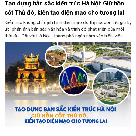
Tạo dựng bản sắc kiến trúc Hà Nội: Giữ hồn
cốt Thủ đô, kiến tạo diện mạo cho tương lai
Kiến trúc không chỉ định hình diện mạo đô thị mà còn lưu giữ ký
ức, phản ánh bản sắc văn hóa và trình độ phát triển của mỗi
thời đại. Đối với Hà Nội - thành phố ngàn năm văn hiến, việc
kiến tạo những công trình mới hài hòa với không gian lịch sử,
đồng thời phát huy vai trò của đội ngũ kiến trúc sư trong bảo
tồn và sáng tạo, là yêu cầu quan trọng để xây dựng Thủ đô
"Văn hiến - Văn minh - Hiện đại", đáp ứng yêu cầu phát triển
trong thời kỳ mới.