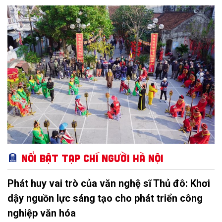
Ngọ). Lễ hội được khai mạc vào sáng ngày 25/2 (ngày 9 tháng
Giêng năm Bính Ngọ) tại chùa Vua (số 17 Thịnh Yên), trong đó
đặc sắc nhất là phần thi cờ tướng.
Nổi bật Tạp chí Người Hà Nội
Phát huy vai trò của văn nghệ sĩ Thủ đô: Khơi
dậy nguồn lực sáng tạo cho phát triển công
nghiệp văn hóa