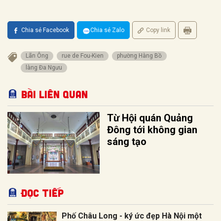
Chia sẻ Facebook
Chia sẻ Zalo
Copy link
Lãn Ông
rue de Fou-Kien
phường Hàng Bồ
làng Đa Ngưu
Bài liên quan
Từ Hội quán Quảng
Đông tới không gian
sáng tạo
Đọc tiếp
Phố Châu Long - ký ức đẹp Hà Nội một