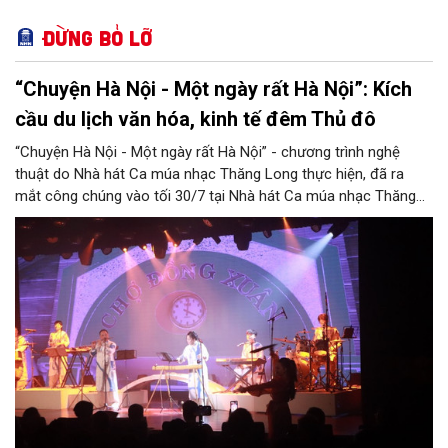
Đừng bỏ lỡ
“Chuyện Hà Nội - Một ngày rất Hà Nội”: Kích
cầu du lịch văn hóa, kinh tế đêm Thủ đô
“Chuyện Hà Nội - Một ngày rất Hà Nội” - chương trình nghệ
thuật do Nhà hát Ca múa nhạc Thăng Long thực hiện, đã ra
mắt công chúng vào tối 30/7 tại Nhà hát Ca múa nhạc Thăng
Long (số 31 - 33 phố Lương Văn Can, phường Hoàn Kiếm).