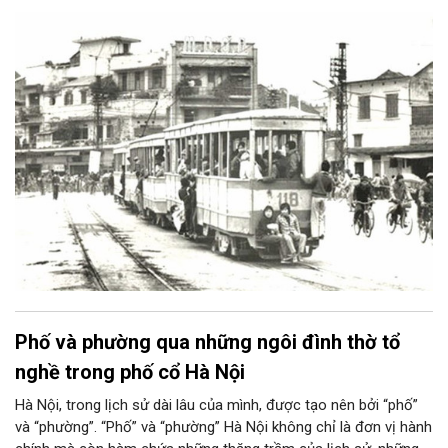
Những chuyến tàu xanh hay đỏ, ghế gỗ, vành sắt mòn bóng đã
chở biết bao thế hệ người Hà Nội. Ít ai nghĩ câu chuyện về
những chuyến tàu ấy lại bắt đầu từ một thứ nhỏ bé: chiếc vé.
Phố và phường qua những ngôi đình thờ tổ
nghề trong phố cổ Hà Nội
Hà Nội, trong lịch sử dài lâu của mình, được tạo nên bởi “phố”
và “phường”. “Phố” và “phường” Hà Nội không chỉ là đơn vị hành