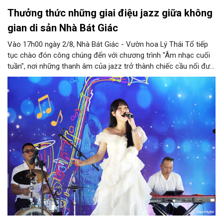
Thưởng thức những giai điệu jazz giữa không
gian di sản Nhà Bát Giác
Vào 17h00 ngày 2/8, Nhà Bát Giác - Vườn hoa Lý Thái Tổ tiếp
tục chào đón công chúng đến với chương trình "Âm nhạc cuối
tuần", nơi những thanh âm của jazz trở thành chiếc cầu nối đưa
nhiều nền văn hóa gặp gỡ trong không gian di sản giữa lòng Thủ
đô. Từ những tác phẩm kinh điển của thế giới đến những giai
điệu Việt Nam đậm chất tự sự, chương trình mở ra một hành
trình thưởng thức âm nhạc đa tầng cảm xúc, góp phần bồi đắp
diện mạo văn hóa của Hà Nội - Thành phố sáng tạo.