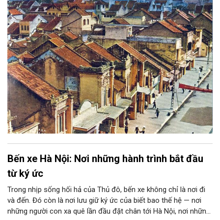
ngỡ ngàng như lạc vào một miền xa lạ.
Bến xe Hà Nội: Nơi những hành trình bắt đầu
từ ký ức
Trong nhịp sống hối hả của Thủ đô, bến xe không chỉ là nơi đi
và đến. Đó còn là nơi lưu giữ ký ức của biết bao thế hệ — nơi
những người con xa quê lần đầu đặt chân tới Hà Nội, nơi những