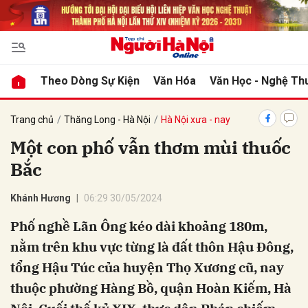
bình luận
Theo Dòng Sự Kiện
Văn Hóa
Văn Học - Nghệ Th
Trang chủ
Thăng Long - Hà Nội
Hà Nội xưa - nay
Một con phố vẫn thơm mùi thuốc
Bắc
Khánh Hương
06:29 30/05/2024
Phố nghề Lãn Ông kéo dài khoảng 180m,
Hủy
G
nằm trên khu vực từng là đất thôn Hậu Đông,
tổng Hậu Túc của huyện Thọ Xương cũ, nay
thuộc phường Hàng Bồ, quận Hoàn Kiếm, Hà