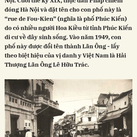
Nội. Cuối thế kỷ XIX, thực dân Pháp chiếm
đóng Hà Nội và đặt tên cho con phố này là
“rue de Fou-Kien” (nghĩa là phố Phúc Kiến)
do có nhiều người Hoa Kiều từ tỉnh Phúc Kiến
di cư về đây sinh sống. Vào năm 1949, con
phố này được đổi tên thành Lãn Ông - lấy
theo biệt hiệu của vị danh y Việt Nam là Hải
Thượng Lãn Ông Lê Hữu Trác.