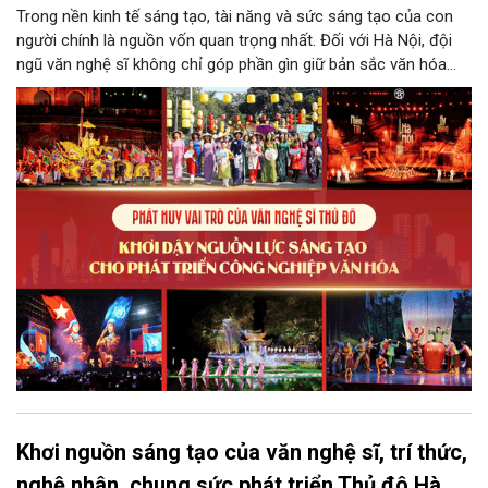
Trong nền kinh tế sáng tạo, tài năng và sức sáng tạo của con
người chính là nguồn vốn quan trọng nhất. Đối với Hà Nội, đội
ngũ văn nghệ sĩ không chỉ góp phần gìn giữ bản sắc văn hóa
mà còn giữ vai trò trung tâm trong quá trình hình thành các sản
phẩm công nghiệp văn hóa có giá trị. Khơi dậy, phát huy và tạo
điều kiện để nguồn lực sáng tạo ấy phát triển sẽ là “chìa khóa”
để Hà Nội khai thác hiệu quả tiềm năng văn hóa, nâng cao năng
lực cạnh tranh và khẳng định vị thế của một trung tâm sáng tạo
trong kỷ nguyên mới.
Khơi nguồn sáng tạo của văn nghệ sĩ, trí thức,
nghệ nhân, chung sức phát triển Thủ đô Hà