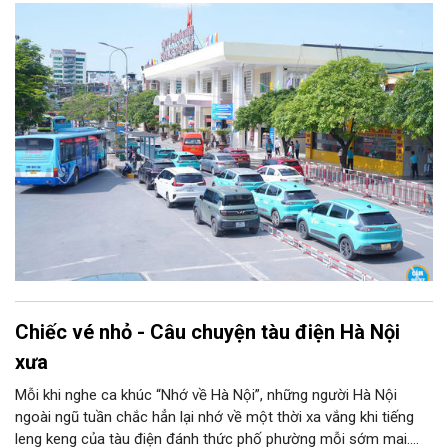
chuyến xe chở theo ước mơ, hy vọng và cả những nỗi niềm rất
đời thường.
Chiếc vé nhỏ - Câu chuyện tàu điện Hà Nội
xưa
Mỗi khi nghe ca khúc “Nhớ về Hà Nội”, những người Hà Nội
ngoài ngũ tuần chắc hẳn lại nhớ về một thời xa vắng khi tiếng
leng keng của tàu điện đánh thức phố phường mỗi sớm mai.