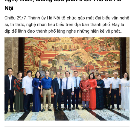
Nội
Chiều 29/7, Thành ủy Hà Nội tổ chức gặp mặt đại biểu văn nghệ
sĩ, trí thức, nghệ nhân tiêu biểu trên địa bàn thành phố. Đây là
dịp để lãnh đạo thành phố lắng nghe những hiến kế về phát
triển khoa học công nghệ, đổi mới sáng tạo, công nghiệp văn
hóa và phát huy nguồn lực con người, góp phần tạo động lực
mới cho sự phát triển nhanh, bền vững của Thủ đô.