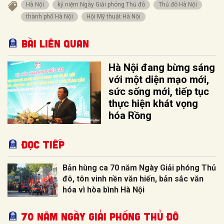
Hà Nội
kỷ niệm Ngày Giải phóng Thủ đô
Thủ đô Hà Nội
thành phố Hà Nội
Hội Mỹ thuật Hà Nội
Bài liên quan
Hà Nội đang bừng sáng
với một diện mạo mới,
sức sống mới, tiếp tục
thực hiện khát vọng
hóa Rồng
Đọc tiếp
Bản hùng ca 70 năm Ngày Giải phóng Thủ
đô, tôn vinh nền văn hiến, bản sắc văn
hóa vì hòa bình Hà Nội
70 NĂM NGÀY GIẢI PHÓNG THỦ ĐÔ