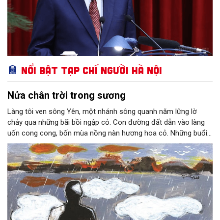
Nổi bật Tạp chí Người Hà Nội
Nửa chân trời trong sương
Làng tôi ven sông Yên, một nhánh sông quanh năm lững lờ
chảy qua những bãi bồi ngập cỏ. Con đường đất dẫn vào làng
uốn cong cong, bốn mùa nồng nàn hương hoa cỏ. Những buổi
hoàng hôn, khi nắng đã dịu xuống phía cuối sông, đám hoa tím
lại thẫm màu như có ai vừa rắc lên một lớp khói.