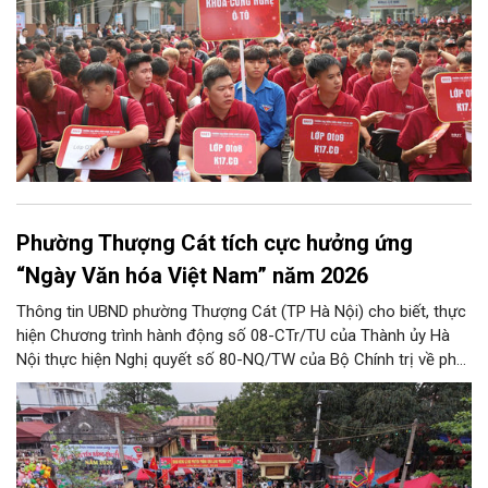
Phường Thượng Cát tích cực hưởng ứng
“Ngày Văn hóa Việt Nam” năm 2026
Thông tin UBND phường Thượng Cát (TP Hà Nội) cho biết, thực
hiện Chương trình hành động số 08-CTr/TU của Thành ủy Hà
Nội thực hiện Nghị quyết số 80-NQ/TW của Bộ Chính trị về phát
triển Văn hóa Việt Nam; Kế hoạch của UBND Thành phố Hà Nội,
phường Thượng Cát tổ chức nhiều hoạt động trong tháng
11/2026 hưởng ứng “Ngày Văn hóa Việt Nam” năm 2026 trên
địa bàn.