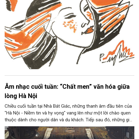
Âm nhạc cuối tuần: “Chất men” văn hóa giữa
lòng Hà Nội
Chiều cuối tuần tại Nhà Bát Giác, những thanh âm đầu tiên của
"Hà Nội - Niềm tin và hy vọng" vang lên như một lời chào quen
thuộc dành cho người dân và du khách. Tiếp sau đó, những giai
điệu jazz kinh điển của thế giới lần lượt cất lên qua phần biểu
diễn của NSƯT Quyền Văn Minh và các nghệ sĩ Bình Minh Jazz