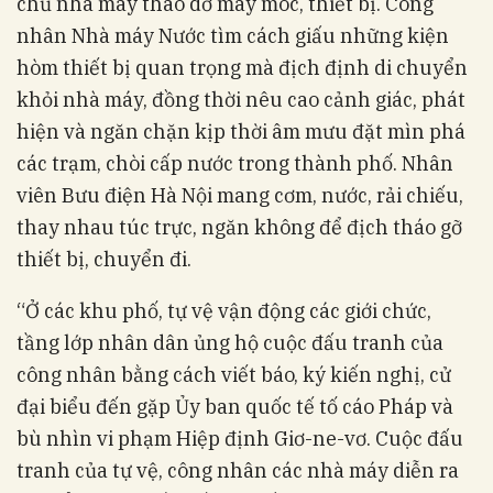
chủ nhà máy tháo dỡ máy móc, thiết bị. Công
nhân Nhà máy Nước tìm cách giấu những kiện
hòm thiết bị quan trọng mà địch định di chuyển
khỏi nhà máy, đồng thời nêu cao cảnh giác, phát
hiện và ngăn chặn kịp thời âm mưu đặt mìn phá
các trạm, chòi cấp nước trong thành phố. Nhân
viên Bưu điện Hà Nội mang cơm, nước, rải chiếu,
thay nhau túc trực, ngăn không để địch tháo gỡ
thiết bị, chuyển đi.
“Ở các khu phố, tự vệ vận động các giới chức,
tầng lớp nhân dân ủng hộ cuộc đấu tranh của
công nhân bằng cách viết báo, ký kiến nghị, cử
đại biểu đến gặp Ủy ban quốc tế tố cáo Pháp và
bù nhìn vi phạm Hiệp định Giơ-ne-vơ. Cuộc đấu
tranh của tự vệ, công nhân các nhà máy diễn ra