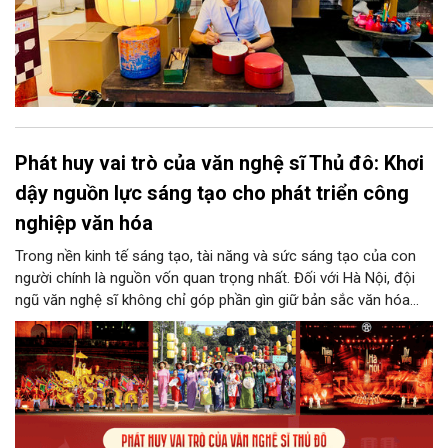
Phát huy vai trò của văn nghệ sĩ Thủ đô: Khơi
dậy nguồn lực sáng tạo cho phát triển công
nghiệp văn hóa
Trong nền kinh tế sáng tạo, tài năng và sức sáng tạo của con
người chính là nguồn vốn quan trọng nhất. Đối với Hà Nội, đội
ngũ văn nghệ sĩ không chỉ góp phần gìn giữ bản sắc văn hóa
mà còn giữ vai trò trung tâm trong quá trình hình thành các sản
phẩm công nghiệp văn hóa có giá trị. Khơi dậy, phát huy và tạo
điều kiện để nguồn lực sáng tạo ấy phát triển sẽ là “chìa khóa”
để Hà Nội khai thác hiệu quả tiềm năng văn hóa, nâng cao năng
lực cạnh tranh và khẳng định vị thế của một trung tâm sáng tạo
trong kỷ nguyên mới.