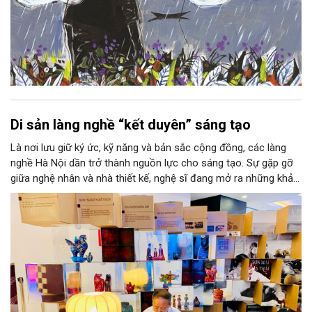
Di sản làng nghề “kết duyên” sáng tạo
Là nơi lưu giữ ký ức, kỹ năng và bản sắc cộng đồng, các làng
nghề Hà Nội dần trở thành nguồn lực cho sáng tạo. Sự gặp gỡ
giữa nghệ nhân và nhà thiết kế, nghệ sĩ đang mở ra những khả
năng phát triển mới cho thủ công đương đại trên nền tảng di
sản. Từ những cuộc “kết duyên” đầy cảm hứng ấy, Hà Nội đang
khơi thông mạch ngầm của hệ sinh thái thủ công, biến vốn cổ
thành động lực bền vững cho tương lai.