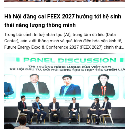
Hà Nội đăng cai FEEX 2027 hướng tới hệ sinh
thái năng lượng thông minh
Trong bối cảnh trí tuệ nhân tạo (AI), trung tâm dữ liệu (Data
Center), sản xuất thông minh và quá trình điện hóa nền kinh tế,
Future Energy Expo & Conference 2027 (FEEX 2027) chính thức
ra mắt với kỳ vọng trở thành nền tảng kết nối, thúc đẩy đầu tư,
đổi mới công nghệ và phát triển hệ sinh thái tại Việt Nam.