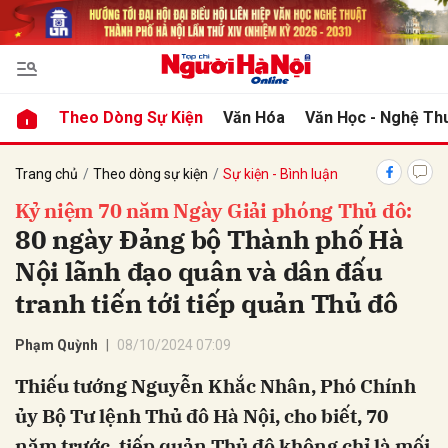
bình luận
Theo Dòng Sự Kiện
Văn Hóa
Văn Học - Nghệ Th
Trang chủ
Theo dòng sự kiện
Sự kiện - Bình luận
Kỷ niệm 70 năm Ngày Giải phóng Thủ đô:
80 ngày Đảng bộ Thành phố Hà
Nội lãnh đạo quân và dân đấu
tranh tiến tới tiếp quản Thủ đô
Hủy
G
Phạm Quỳnh
08/10/2024 07:09
Thiếu tướng Nguyễn Khắc Nhân, Phó Chính
ủy Bộ Tư lệnh Thủ đô Hà Nội, cho biết, 70
năm trước, tiếp quản Thủ đô không chỉ là mối