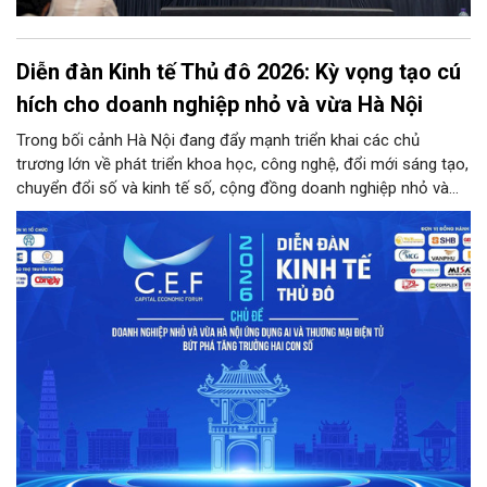
Diễn đàn Kinh tế Thủ đô 2026: Kỳ vọng tạo cú
hích cho doanh nghiệp nhỏ và vừa Hà Nội
Trong bối cảnh Hà Nội đang đẩy mạnh triển khai các chủ
trương lớn về phát triển khoa học, công nghệ, đổi mới sáng tạo,
chuyển đổi số và kinh tế số, cộng đồng doanh nghiệp nhỏ và
vừa trên địa bàn Thủ đô đứng trước cả cơ hội lẫn thách thức
chưa từng có. Diễn đàn Kinh tế Thủ đô năm 2026 là sự kiện
được kỳ vọng sẽ trở thành cầu nối thiết thực, đưa chính sách,
công nghệ và nguồn lực đến gần hơn với doanh nghiệp.