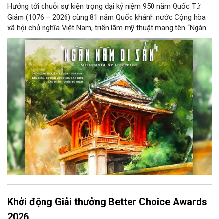
Hướng tới chuỗi sự kiện trọng đại kỷ niệm 950 năm Quốc Tử
Giám (1076 – 2026) cùng 81 năm Quốc khánh nước Cộng hòa
xã hội chủ nghĩa Việt Nam, triển lãm mỹ thuật mang tên “Ngàn
năm di sản” sẽ chính thức khai mạc vào ngày 8/8 tại Nhà Thái
Học, Di tích Quốc gia đặc biệt Văn Miếu – Quốc Tử Giám. Sự
kiện kéo dài đến ngày 25/9/2026 hứa hẹn trở thành điểm đến
văn hóa đầy sức hút, góp phần làm phong phú đời sống nghệ
thuật của Thủ đô trong mùa thu này.
Khởi động Giải thưởng Better Choice Awards
2026