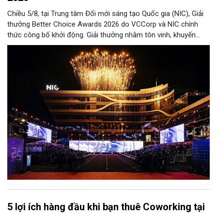
Chiều 5/8, tại Trung tâm Đổi mới sáng tạo Quốc gia (NIC), Giải
thưởng Better Choice Awards 2026 do VCCorp và NIC chính
thức công bố khởi động. Giải thưởng nhằm tôn vinh, khuyến
khích, cổ vũ những giá trị đổi mới, sáng tạo, áp dụng trong đời
sống thực, phục vụ người tiêu dùng.
5 lợi ích hàng đầu khi bạn thuê Coworking tại