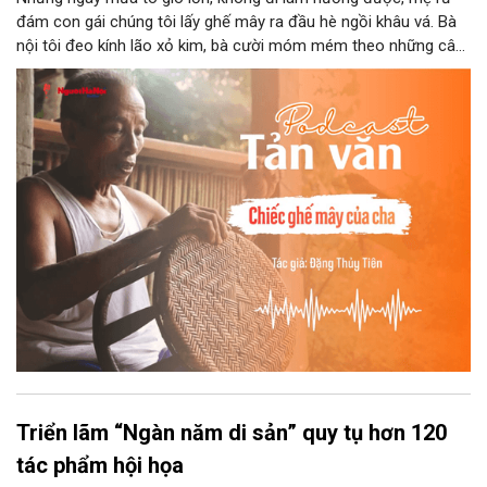
đám con gái chúng tôi lấy ghế mây ra đầu hè ngồi khâu vá. Bà
nội tôi đeo kính lão xỏ kim, bà cười móm mém theo những câu
chuyện kể tếu táo của đám trẻ chúng tôi. Chiếc ghế mây phát
ra âm thanh kin kít chịu đựng sức nặng cơ thể con người theo
những điệu cười khúc khích.
Triển lãm “Ngàn năm di sản” quy tụ hơn 120
tác phẩm hội họa