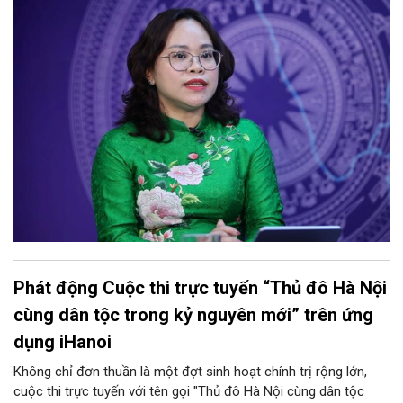
quản lý, nâng cao hiệu quả khai thác cơ sở vật chất, vừa bảo
đảm nguyên tắc "không làm xáo trộn điểm học", giữ vững tâm
lý cho học sinh và phụ huynh. Trao đổi với Phóng viên Tạp chí
Người Hà Nội, đồng chí Trịnh Ngọc Trâm - UVBTV, Phó Chủ tịch
UBND phường Cửa Nam đã làm rõ nh
Phát động Cuộc thi trực tuyến “Thủ đô Hà Nội
cùng dân tộc trong kỷ nguyên mới” trên ứng
dụng iHanoi
Không chỉ đơn thuần là một đợt sinh hoạt chính trị rộng lớn,
cuộc thi trực tuyến với tên gọi "Thủ đô Hà Nội cùng dân tộc