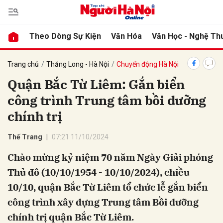
Theo Dòng Sự Kiện
Văn Hóa
Văn Học - Nghệ Th
bình luận
Trang chủ
Thăng Long - Hà Nội
Chuyển động Hà Nội
Quận Bắc Từ Liêm: Gắn biển
công trình Trung tâm bồi dưỡng
chính trị
Thế Trang
07:21 11/10/2024
Chào mừng kỷ niệm 70 năm Ngày Giải phóng
Hủy
G
Thủ đô (10/10/1954 - 10/10/2024), chiều
10/10, quận Bắc Từ Liêm tổ chức lễ gắn biển
công trình xây dựng Trung tâm Bồi dưỡng
chính trị quận Bắc Từ Liêm.