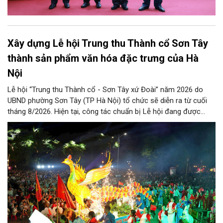
Xây dựng Lễ hội Trung thu Thành cổ Sơn Tây
thành sản phẩm văn hóa đặc trưng của Hà
Nội
Lễ hội “Trung thu Thành cổ - Sơn Tây xứ Đoài” năm 2026 do
UBND phường Sơn Tây (TP Hà Nội) tổ chức sẽ diễn ra từ cuối
tháng 8/2026. Hiện tại, công tác chuẩn bị Lễ hội đang được
chính quyền phường Sơn Tây cùng các phòng, ban, ngành, đơn
vị và 25 tổ dân phố khẩn trương triển khai, tạo khí thế sôi nổi,
sẵn sàng mang đến cho Nhân dân và du khách một mùa Trung
thu quy mô, đặc sắc và giàu bản sắc văn hóa xứ Đoài.