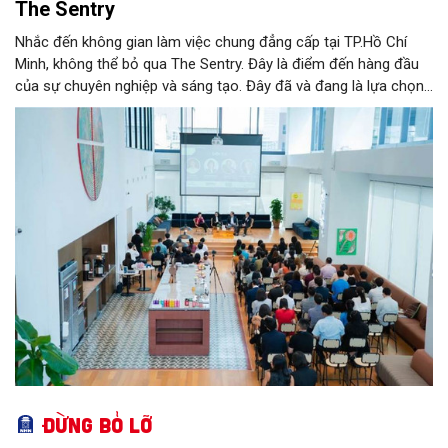
The Sentry
Nhắc đến không gian làm việc chung đẳng cấp tại TP.Hồ Chí
Minh, không thể bỏ qua The Sentry. Đây là điểm đến hàng đầu
của sự chuyên nghiệp và sáng tạo. Đây đã và đang là lựa chọn
ưu tiên của đông đảo doanh nghiệp cũng như cá nhân khi tìm
kiếm một văn phòng làm việc chuẩn mực giữa lòng thành phố
sôi động bậc nhất cả nước này.
Đừng bỏ lỡ