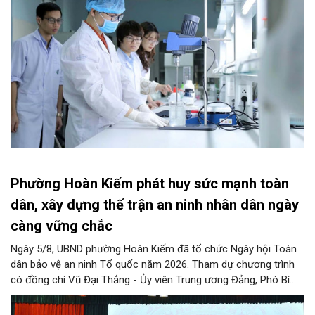
Phường Hoàn Kiếm phát huy sức mạnh toàn
dân, xây dựng thế trận an ninh nhân dân ngày
càng vững chắc
Ngày 5/8, UBND phường Hoàn Kiếm đã tổ chức Ngày hội Toàn
dân bảo vệ an ninh Tổ quốc năm 2026. Tham dự chương trình
có đồng chí Vũ Đại Thắng - Ủy viên Trung ương Đảng, Phó Bí
thư Thành ủy, Chủ tịch UBND thành phố; Đại tá Nguyễn Tiến Đạt,
Ủy viên Ban Thường vụ Đảng ủy, Phó Giám đốc Công an thành