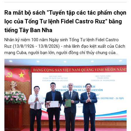
Ra mắt bộ sách "Tuyển tập các tác phẩm chọn
lọc của Tổng Tư lệnh Fidel Castro Ruz" bằng
tiếng Tây Ban Nha
Nhân kỷ niệm 100 năm Ngày sinh Tổng Tư lệnh Fidel Castro
Ruz (13/8/1926 - 13/8/2026) - nhà lãnh đạo kiệt xuất của Cách
mạng Cuba, người bạn lớn, người đồng chí thủy chung của
Đảng, Nhà nước và nhân dân Việt Nam, chiều 5/8, tại Hà Nội,
Nhà xuất bản Chính trị quốc gia Sự thật phối hợp với Ban Tuyên
giáo Trung ương tổ chức Lễ giới thiệu bộ sách “Tuyển tập các
tác phẩm chọn lọc của Tổng Tư lệnh Fidel Castro Ruz” gồm 24
tập bằng tiếng Tây Ban Nha.