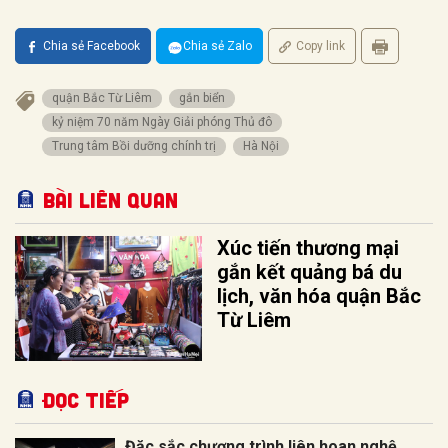
Chia sẻ Facebook
Chia sẻ Zalo
Copy link
quận Bắc Từ Liêm
gắn biển
kỷ niệm 70 năm Ngày Giải phóng Thủ đô
Trung tâm Bồi dưỡng chính trị
Hà Nội
Bài liên quan
Xúc tiến thương mại
gắn kết quảng bá du
lịch, văn hóa quận Bắc
Từ Liêm
Đọc tiếp
Đặc sắc chương trình liên hoan nghệ