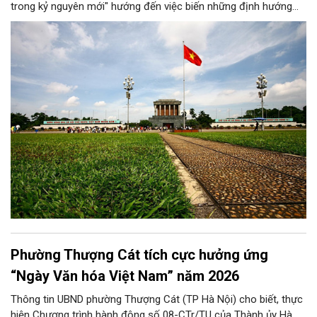
trong kỷ nguyên mới" hướng đến việc biến những định hướng
chiến lược trong Nghị quyết số 02-NQ/TW của Bộ Chính trị
thành niềm tin, thành nhận thức chung của mỗi người dân.
Phường Thượng Cát tích cực hưởng ứng
“Ngày Văn hóa Việt Nam” năm 2026
Thông tin UBND phường Thượng Cát (TP Hà Nội) cho biết, thực
hiện Chương trình hành động số 08-CTr/TU của Thành ủy Hà