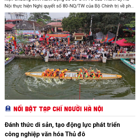
Nội thực hiện Nghị quyết số 80-NQ/TW của Bộ Chính trị về phát
triển Văn hóa Việt Nam; Kế hoạch của UBND Thành phố Hà Nội,
phường Thượng Cát tổ chức nhiều hoạt động trong tháng
11/2026 hưởng ứng “Ngày Văn hóa Việt Nam” năm 2026 trên
địa bàn.
Nổi bật Tạp chí Người Hà Nội
Đánh thức di sản, tạo động lực phát triển
công nghiệp văn hóa Thủ đô