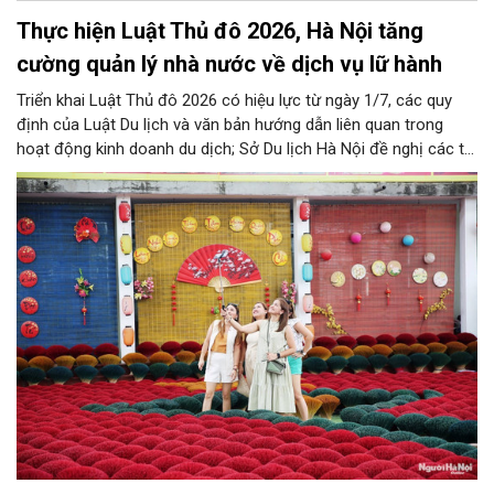
Thực hiện Luật Thủ đô 2026, Hà Nội tăng
cường quản lý nhà nước về dịch vụ lữ hành
Triển khai Luật Thủ đô 2026 có hiệu lực từ ngày 1/7, các quy
định của Luật Du lịch và văn bản hướng dẫn liên quan trong
hoạt động kinh doanh du dịch; Sở Du lịch Hà Nội đề nghị các tổ
chức, đơn vị, doanh nghiệp kinh doanh dịch vụ lữ hành trên địa
bàn thành phố thực hiện một số nội dung quan trọng. Qua đó
góp phần thực hiện thắng lợi các mục tiêu phát triển du lịch Hà
Nội năm 2026 và giai đoạn tiếp theo.