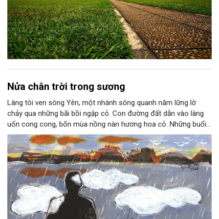
Nửa chân trời trong sương
Làng tôi ven sông Yên, một nhánh sông quanh năm lững lờ
chảy qua những bãi bồi ngập cỏ. Con đường đất dẫn vào làng
uốn cong cong, bốn mùa nồng nàn hương hoa cỏ. Những buổi
hoàng hôn, khi nắng đã dịu xuống phía cuối sông, đám hoa tím
lại thẫm màu như có ai vừa rắc lên một lớp khói.