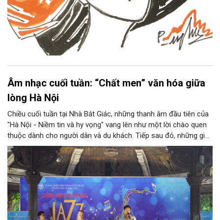
Âm nhạc cuối tuần: “Chất men” văn hóa giữa
lòng Hà Nội
Chiều cuối tuần tại Nhà Bát Giác, những thanh âm đầu tiên của
"Hà Nội - Niềm tin và hy vọng" vang lên như một lời chào quen
thuộc dành cho người dân và du khách. Tiếp sau đó, những giai
điệu jazz kinh điển của thế giới lần lượt cất lên qua phần biểu
diễn của NSƯT Quyền Văn Minh và các nghệ sĩ Bình Minh Jazz
Club, mở ra một không gian âm nhạc giàu cảm xúc ngay giữa
trung tâm Thủ đô.