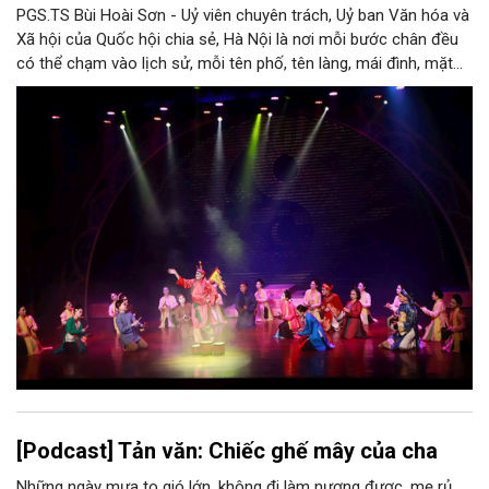
PGS.TS Bùi Hoài Sơn - Uỷ viên chuyên trách, Uỷ ban Văn hóa và
Xã hội của Quốc hội chia sẻ, Hà Nội là nơi mỗi bước chân đều
có thể chạm vào lịch sử, mỗi tên phố, tên làng, mái đình, mặt
hồ, nếp nhà, câu hát, món ăn, làn điệu, nghề thủ công đều có
thể kể một câu chuyện về chiều sâu văn hiến của dân tộc.
Nhưng trong kỷ nguyên mới, câu hỏi đặt ra không chỉ Hà Nội có
bao nhiêu di sản, bao nhiêu văn nghệ sĩ, trí thức, không gian ký
ức, mà là làm thế nào để những giá trị ấy trở thành nguồn lực
phát triển, thành sức mạnh mềm, thành động lực sáng tạo,
thành năng lực cạnh tranh của Thủ đô.
[Podcast] Tản văn: Chiếc ghế mây của cha
Những ngày mưa to gió lớn, không đi làm nương được, mẹ rủ