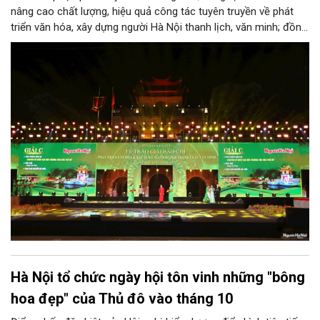
nâng cao chất lượng, hiệu quả công tác tuyên truyền về phát
triển văn hóa, xây dựng người Hà Nội thanh lịch, văn minh; đồng
thời thiết thực hướng tới kỷ niệm 72 năm Ngày Giải phóng Thủ
đô (10/10/1954-10/10/2026), Thành ủy Hà Nội ban hành Kế
hoạch tổ chức Giải Báo chí về Phát triển văn hóa và xây dựng
người Hà Nội thanh lịch, văn minh lần thứ IX- năm 2026.
Hà Nội tổ chức ngày hội tôn vinh những "bông
hoa đẹp" của Thủ đô vào tháng 10