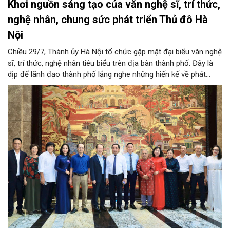
Khơi nguồn sáng tạo của văn nghệ sĩ, trí thức,
nghệ nhân, chung sức phát triển Thủ đô Hà
Nội
Chiều 29/7, Thành ủy Hà Nội tổ chức gặp mặt đại biểu văn nghệ
sĩ, trí thức, nghệ nhân tiêu biểu trên địa bàn thành phố. Đây là
dịp để lãnh đạo thành phố lắng nghe những hiến kế về phát
triển khoa học công nghệ, đổi mới sáng tạo, công nghiệp văn
hóa và phát huy nguồn lực con người, góp phần tạo động lực
mới cho sự phát triển nhanh, bền vững của Thủ đô.