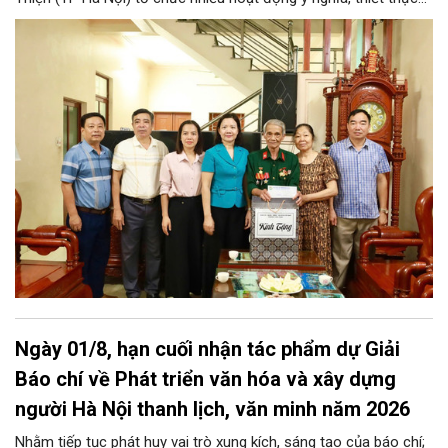
nhằm tri ân người có công, thân nhân người có công với cách
mạng… Qua đó lan tỏa đạo lý “uống nước nhớ nguồn”, đền ơn
đáp nghĩa tốt đẹp của dân tộc Việt Nam nói chung và người Hà
Nội thanh lịch, văn minh nói riêng.
Ngày 01/8, hạn cuối nhận tác phẩm dự Giải
Báo chí về Phát triển văn hóa và xây dựng
người Hà Nội thanh lịch, văn minh năm 2026
Nhằm tiếp tục phát huy vai trò xung kích, sáng tạo của báo chí;