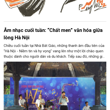
Âm nhạc cuối tuần: “Chất men” văn hóa giữa
lòng Hà Nội
Chiều cuối tuần tại Nhà Bát Giác, những thanh âm đầu tiên của
"Hà Nội - Niềm tin và hy vọng" vang lên như một lời chào quen
thuộc dành cho người dân và du khách. Tiếp sau đó, những giai
điệu jazz kinh điển của thế giới lần lượt cất lên qua phần biểu
diễn của NSƯT Quyền Văn Minh và các nghệ sĩ Bình Minh Jazz
Club, mở ra một không gian âm nhạc giàu cảm xúc ngay giữa
trung tâm Thủ đô.