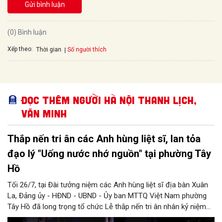
Gửi bình luận
(0) Bình luận
Xếp theo:
Số người thích
Thời gian
Đọc thêm Người Hà Nội thanh lịch,
văn minh
Thắp nến tri ân các Anh hùng liệt sĩ, lan tỏa
đạo lý "Uống nước nhớ nguồn" tại phường Tây
Hồ
Tối 26/7, tại Đài tưởng niệm các Anh hùng liệt sĩ địa bàn Xuân
La, Đảng ủy - HĐND - UBND - Ủy ban MTTQ Việt Nam phường
Tây Hồ đã long trọng tổ chức Lễ thắp nến tri ân nhân kỷ niệm
79 năm Ngày Thương binh - Liệt sĩ (27/7/1947 - 27/7/2026).