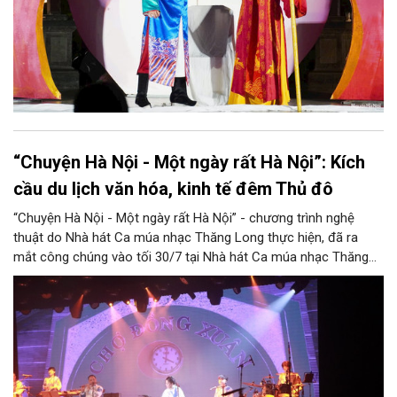
“Chuyện Hà Nội - Một ngày rất Hà Nội”: Kích
cầu du lịch văn hóa, kinh tế đêm Thủ đô
“Chuyện Hà Nội - Một ngày rất Hà Nội” - chương trình nghệ
thuật do Nhà hát Ca múa nhạc Thăng Long thực hiện, đã ra
mắt công chúng vào tối 30/7 tại Nhà hát Ca múa nhạc Thăng
Long (số 31 - 33 phố Lương Văn Can, phường Hoàn Kiếm).