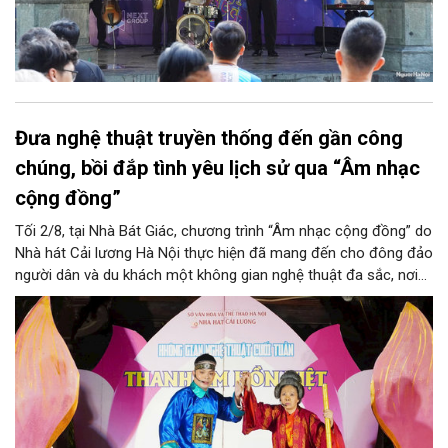
Đưa nghệ thuật truyền thống đến gần công
chúng, bồi đắp tình yêu lịch sử qua “Âm nhạc
cộng đồng”
Tối 2/8, tại Nhà Bát Giác, chương trình “Âm nhạc cộng đồng” do
Nhà hát Cải lương Hà Nội thực hiện đã mang đến cho đông đảo
người dân và du khách một không gian nghệ thuật đa sắc, nơi
những làn điệu cải lương, ca cổ, tân cổ và các tiết mục múa
hòa quyện trong không gian của phố đi bộ hồ Hoàn Kiếm. Đặc
biệt, chương trình có sự giao lưu của các nghệ sĩ đến từ
phương Nam, góp phần tạo nên cuộc gặp gỡ nghệ thuật giàu
cảm xúc.