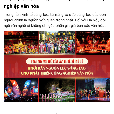
nghiệp văn hóa
Trong nền kinh tế sáng tạo, tài năng và sức sáng tạo của con
người chính là nguồn vốn quan trọng nhất. Đối với Hà Nội, đội
ngũ văn nghệ sĩ không chỉ góp phần gìn giữ bản sắc văn hóa
mà còn giữ vai trò trung tâm trong quá trình hình thành các sản
phẩm công nghiệp văn hóa có giá trị. Khơi dậy, phát huy và tạo
điều kiện để nguồn lực sáng tạo ấy phát triển sẽ là “chìa khóa”
để Hà Nội khai thác hiệu quả tiềm năng văn hóa, nâng cao năng
lực cạnh tranh và khẳng định vị thế của một trung tâm sáng tạo
trong kỷ nguyên mới.