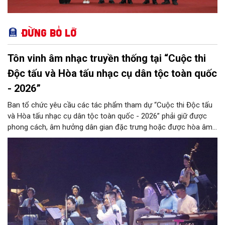
Đừng bỏ lỡ
Tôn vinh âm nhạc truyền thống tại “Cuộc thi
Độc tấu và Hòa tấu nhạc cụ dân tộc toàn quốc
- 2026”
Ban tổ chức yêu cầu các tác phẩm tham dự “Cuộc thi Độc tấu
và Hòa tấu nhạc cụ dân tộc toàn quốc - 2026” phải giữ được
phong cách, âm hưởng dân gian đặc trưng hoặc được hòa âm,
phối khí mới trên nền tảng làn điệu âm nhạc truyền thống Việt
Nam, đồng thời phải được trình diễn trực tiếp bằng nhạc cụ dân
tộc.