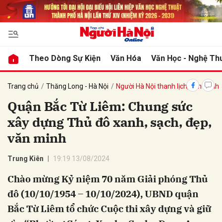
bình luận
Theo Dòng Sự Kiện
Văn Hóa
Văn Học - Nghệ Th
Trang chủ
Thăng Long - Hà Nội
Người Hà Nội thanh lịch, văn minh
Quận Bắc Từ Liêm: Chung sức
xây dựng Thủ đô xanh, sạch, đẹp,
văn minh
Trung Kiên
19:19 13/08/2024
Hủy
G
Chào mừng Kỷ niệm 70 năm Giải phóng Thủ
đô (10/10/1954 – 10/10/2024), UBND quận
Bắc Từ Liêm tổ chức Cuộc thi xây dựng và giữ