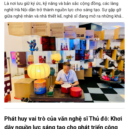
Là nơi lưu giữ ký ức, kỹ năng và bản sắc cộng đồng, các làng
nghề Hà Nội dần trở thành nguồn lực cho sáng tạo. Sự gặp gỡ
giữa nghệ nhân và nhà thiết kế, nghệ sĩ đang mở ra những khả
năng phát triển mới cho thủ công đương đại trên nền tảng di
sản. Từ những cuộc “kết duyên” đầy cảm hứng ấy, Hà Nội đang
khơi thông mạch ngầm của hệ sinh thái thủ công, biến vốn cổ
thành động lực bền vững cho tương lai.
Phát huy vai trò của văn nghệ sĩ Thủ đô: Khơi
dậy nguồn lực sáng tạo cho phát triển công