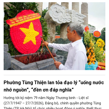
lan tỏa đạo lý “Uống nước nhớ nguồn”, “Đền ơn đáp nghĩa” tốt
đẹp của dân tộc Việt Nam cũng như người Hà Nội thanh lịch,
văn minh nói riêng.
Phường Tùng Thiện lan tỏa đạo lý “uống nước
nhớ nguồn”, “đền ơn đáp nghĩa”
Hướng tới kỷ niệm 79 năm Ngày Thương binh - Liệt sĩ
(27/7/1947 – 27/7/2026), Đảng bộ, chính quyền phường Tùng
Thiện (TP Hà Nội) tổ chức nhiều hoạt động ý nghĩa, thiết thực