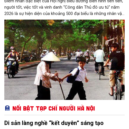
Điểm nhấn đặc biệt của Hội nghị biểu dương điển hình tiên tiến,
người tốt, việc tốt và vinh danh “Công dân Thủ đô ưu tú” năm
2026 là sự hiện diện của khoảng 500 đại biểu là những nhân vật
trực tiếp được tôn vinh, các tác giả xuất sắc đoạt giải trong
Cuộc thi viết về gương điển hình tiên tiến, cùng những gương
mặt bước ra từ trang sách "Những bông hoa đẹp" của Thành
phố năm 2026.
Nổi bật Tạp chí Người Hà Nội
Di sản làng nghề “kết duyên” sáng tạo