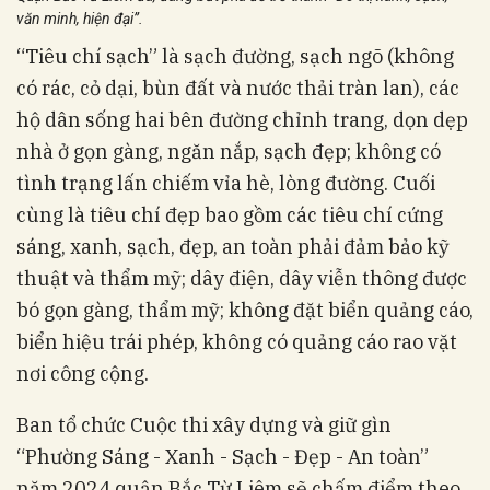
văn minh, hiện đại”.
“Tiêu chí sạch” là sạch đường, sạch ngõ (không
có rác, cỏ dại, bùn đất và nước thải tràn lan), các
hộ dân sống hai bên đường chỉnh trang, dọn dẹp
nhà ở gọn gàng, ngăn nắp, sạch đẹp; không có
tình trạng lấn chiếm vỉa hè, lòng đường. Cuối
cùng là tiêu chí đẹp bao gồm các tiêu chí cứng
sáng, xanh, sạch, đẹp, an toàn phải đảm bảo kỹ
thuật và thẩm mỹ; dây điện, dây viễn thông được
bó gọn gàng, thẩm mỹ; không đặt biển quảng cáo,
biển hiệu trái phép, không có quảng cáo rao vặt
nơi công cộng.
Ban tổ chức Cuộc thi xây dựng và giữ gìn
“Phường Sáng - Xanh - Sạch - Đẹp - An toàn”
năm 2024 quận Bắc Từ Liêm sẽ chấm điểm theo