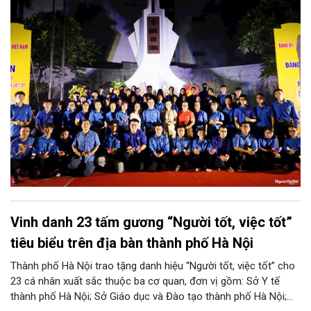
Chương trình là dịp để cán bộ, đảng viên, đoàn viên thanh niên
và các tầng lớp nhân dân bày tỏ lòng thành kính, biết ơn sâu
sắc đối với những người đã hy sinh vì độc lập, tự do của Tổ
quốc, đồng thời tiếp nối truyền thống "Uống nước nhớ nguồn"
bằng những hành động thiết thực.
Vinh danh 23 tấm gương “Người tốt, việc tốt”
tiêu biểu trên địa bàn thành phố Hà Nội
Thành phố Hà Nội trao tặng danh hiệu “Người tốt, việc tốt” cho
23 cá nhân xuất sắc thuộc ba cơ quan, đơn vị gồm: Sở Y tế
thành phố Hà Nội; Sở Giáo dục và Đào tạo thành phố Hà Nội;