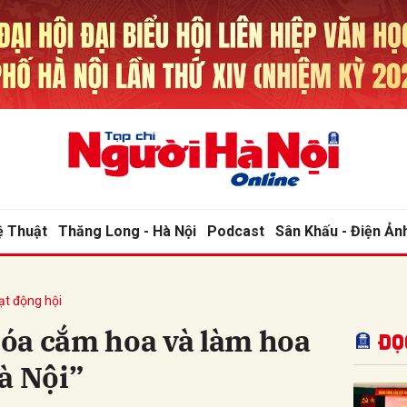
bình luận
ệ Thuật
Thăng Long - Hà Nội
Podcast
Sân Khấu - Điện Ản
ạt động hội
Hủy
G
óa cắm hoa và làm hoa
Đọ
à Nội”