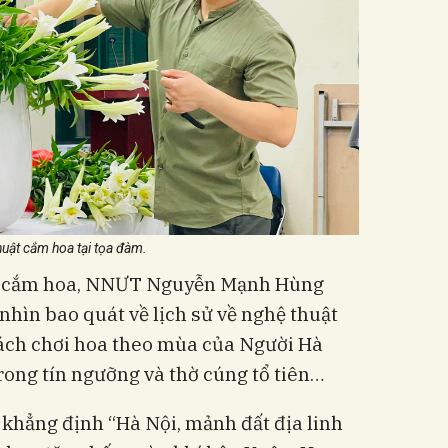
uật cắm hoa tại tọa đàm.
ật cắm hoa, NNƯT Nguyễn Mạnh Hùng
hìn bao quát về lịch sử về nghệ thuật
cách chơi hoa theo mùa của Người Hà
rong tín ngưỡng và thờ cúng tổ tiên…
ẳng định “Hà Nội, mảnh đất địa linh