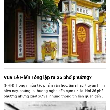
Vua Lê Hiển Tông lập ra 36 phố phường?
(NHN) Trong nhiửu tác phẩm văn học, âm nhạc, truyửn hình
hiện nay, chúng ta thường nghe đến cụm từ Hà Nội 36 phố
phường nhưng xuất xứ và những thông tin liên quan đến nó
không phải ai cũng biết. Vử băn khoan nà y, giáo sư sử­ học
Lê Văn Lan đã từng đưa ra ý kiến như sau: