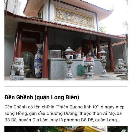
Nguyễn thuộc tỉnh Sơn Tây.
Đền Ghềnh (quận Long Biên)
Đền Ghềnh có tên chữ là “Thiên Quang linh từ”, ở ngay mép
sông Hồng, gần cầu Chương Dương, thuộc thôn Ái Mộ, xã
Bồ Đề, huyện Gia Lâm, nay là phường Bồ Đề, quận Long
Biên, Hà Nội.