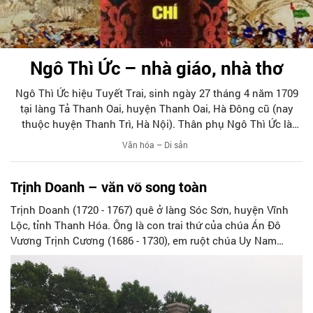
Ngô Thì Ức – nhà giáo, nhà thơ
Ngô Thì Ức hiệu Tuyết Trai, sinh ngày 27 tháng 4 năm 1709
tại làng Tả Thanh Oai, huyện Thanh Oai, Hà Đông cũ (nay
thuộc huyện Thanh Trì, Hà Nội). Thân phụ Ngô Thì Ức là
Ngô Trân, danh sĩ đời Lê Hiển Tông, làm quan đến Đại lí tự
Văn hóa – Di sản
khanh. Gia đình họ Ngô 7 đời nối nhau sản sinh những nho
sĩ có tên tuổi trong sử sách và học thuật nước nhà. Các tác
Trịnh Doanh – văn võ song toàn
phẩm của Ngô gia được Ngô Thì Điển, con trai cả Ngô Thì
Nhậm tập hợp, biên chép thành một công trình đồ sộ lấy tên
Trịnh Doanh (1720 - 1767) quê ở làng Sóc Sơn, huyện Vĩnh
là Ngô gia văn phái.
Lộc, tỉnh Thanh Hóa. Ông là con trai thứ của chúa Án Đô
Vương Trịnh Cương (1686 - 1730), em ruột chúa Uy Nam
vương Trịnh Giang (1711 - 1761).