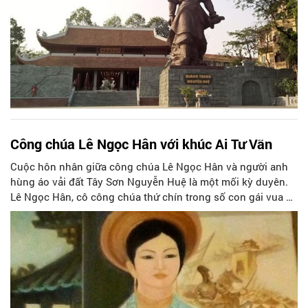
Công chúa Lê Ngọc Hân với khúc Ai Tư Vãn
Cuộc hôn nhân giữa công chúa Lê Ngọc Hân và người anh
hùng áo vải đất Tây Sơn Nguyễn Huệ là một mối kỳ duyên.
Lê Ngọc Hân, cô công chúa thứ chín trong số con gái vua Lê
Cảnh Hưng (1740-1786) đã trở thành một nhân vật lịch sử và
văn học mà tên tuổi sẽ còn mãi bên cạnh tên tuổi Quang
Trung Nguyễn Huệ, người có công khai thông nền thống
nhất đất nước sau hơn 200 năm bị phân chia thời Trịnh -
Nguyễn, đánh tan 29 vạn quân Thanh xâm lược, giữ vững
nền độc lập dân tộc, kiến lập vương triều Tây Sơn, tạo dựng
một nền chính trị, ngoại giao, một nền văn hóa mang dấu ấn