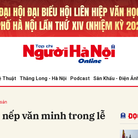
bình luận
ệ Thuật
Thăng Long - Hà Nội
Podcast
Sân Khấu - Điện Ản
 sản
Hủy
G
o nếp văn minh trong lễ
Đọ