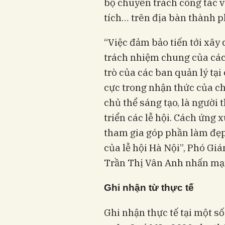
bộ chuyên trách công tác v
tích… trên địa bàn thành p
“Việc đảm bảo tiến tới xây 
trách nhiệm chung của các
trò của các ban quản lý tại 
cực trong nhận thức của ch
chủ thể sáng tạo, là người
triển các lễ hội. Cách ứng x
tham gia góp phần làm đẹp
của lễ hội Hà Nội”, Phó Gi
Trần Thị Vân Anh nhấn mạ
G
hi nhận từ thực tế
Ghi nhận thực tế tại một số