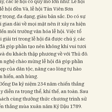
, các lễ hội có quy mô lớn như: Lễ hội
 lễ hội đền Và, lễ hội Tản Viên Sơn
trọng, đa dạng, giàu bản sắc. Do có sự
 gian dài về mọi mặt nên ít xảy ra hiện
ến môi trường văn hóa lễ hội. Việc tổ
giải trí trong lễ hội đã được chú ý, các
đã góp phần tạo nên không khí vui tươi
và du khách thập phương về với Thủ đô.
ăn nghệ chào mừng lễ hội đã góp phần
đẹp của dân tộc, nâng cao lòng tự hào
n hiến, anh hùng.
ò Đống Đa kỷ niệm 234 năm chiến thắng
diễn ra trọng thể, khí thế, an toàn. Sau
khách cùng thưởng thức chương trình sử
hiến thắng mùa xuân năm Kỷ Dậu 1789.