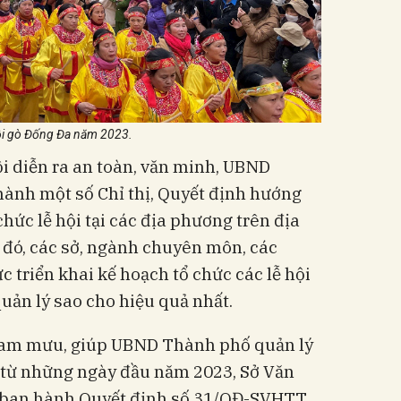
ội gò Đống Đa năm 2023.
i diễn ra an toàn, văn minh, UBND
ành một số Chỉ thị, Quyết định hướng
chức lễ hội tại các địa phương trên địa
 đó, các sở, ngành chuyên môn, các
ực triển khai kế hoạch tổ chức các lễ hội
uản lý sao cho hiệu quả nhất.
am mưu, giúp UBND Thành phố quản lý
 từ những ngày đầu năm 2023, Sở Văn
ã ban hành Quyết định số 31/QĐ-SVHTT