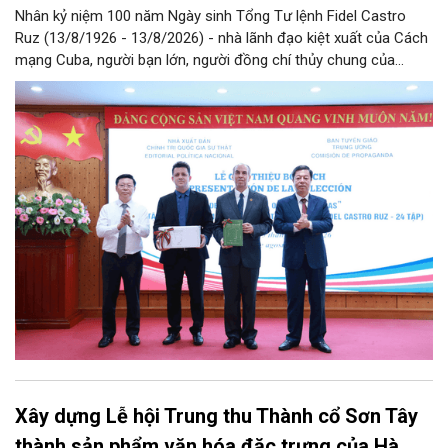
Nhân kỷ niệm 100 năm Ngày sinh Tổng Tư lệnh Fidel Castro
Ruz (13/8/1926 - 13/8/2026) - nhà lãnh đạo kiệt xuất của Cách
mạng Cuba, người bạn lớn, người đồng chí thủy chung của
Đảng, Nhà nước và nhân dân Việt Nam, chiều 5/8, tại Hà Nội,
Nhà xuất bản Chính trị quốc gia Sự thật phối hợp với Ban Tuyên
giáo Trung ương tổ chức Lễ giới thiệu bộ sách “Tuyển tập các
tác phẩm chọn lọc của Tổng Tư lệnh Fidel Castro Ruz” gồm 24
tập bằng tiếng Tây Ban Nha.
Xây dựng Lễ hội Trung thu Thành cổ Sơn Tây
thành sản phẩm văn hóa đặc trưng của Hà