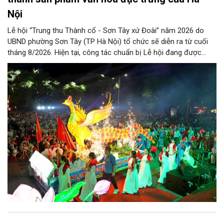
Nội
Lễ hội “Trung thu Thành cổ - Sơn Tây xứ Đoài” năm 2026 do
UBND phường Sơn Tây (TP Hà Nội) tổ chức sẽ diễn ra từ cuối
tháng 8/2026. Hiện tại, công tác chuẩn bị Lễ hội đang được
chính quyền phường Sơn Tây cùng các phòng, ban, ngành, đơn
vị và 25 tổ dân phố khẩn trương triển khai, tạo khí thế sôi nổi,
sẵn sàng mang đến cho Nhân dân và du khách một mùa Trung
thu quy mô, đặc sắc và giàu bản sắc văn hóa xứ Đoài.