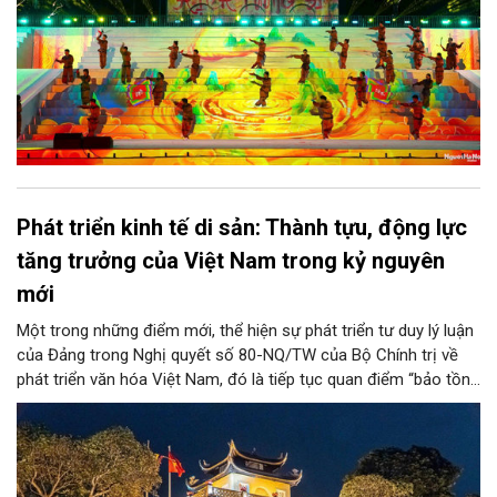
Phát triển kinh tế di sản: Thành tựu, động lực
tăng trưởng của Việt Nam trong kỷ nguyên
mới
Một trong những điểm mới, thể hiện sự phát triển tư duy lý luận
của Đảng trong Nghị quyết số 80-NQ/TW của Bộ Chính trị về
phát triển văn hóa Việt Nam, đó là tiếp tục quan điểm “bảo tồn
và phát huy giá trị di sản văn hóa gắn kết với phát triển kinh tế -
xã hội và du lịch”; đồng thời, nâng lên một tầm cao mới: “phát
triển kinh tế di sản”.