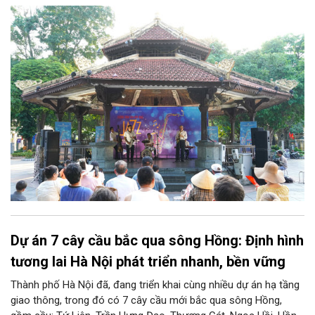
tại Nhà Bát Giác - Vườn hoa Lý Thái Tổ, chương trình “Âm nhạc
cuối tuần” sẽ mở ra một không gian như thế, nơi mỗi tác phẩm
trở thành một lát cắt tinh tế về vẻ đẹp của con người và đời
sống.
Dự án 7 cây cầu bắc qua sông Hồng: Định hình
tương lai Hà Nội phát triển nhanh, bền vững
Thành phố Hà Nội đã, đang triển khai cùng nhiều dự án hạ tầng
giao thông, trong đó có 7 cây cầu mới bắc qua sông Hồng,