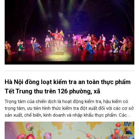
ức, mà là làm thế nào để những giá trị ấy trở thành nguồn lực
phát triển, thành sức mạnh mềm, thành động lực sáng tạo,
thành năng lực cạnh tranh của Thủ đô.
Hà Nội đồng loạt kiểm tra an toàn thực phẩm
Tết Trung thu trên 126 phường, xã
Trọng tâm của chiến dịch là hoạt động kiểm tra, hậu kiểm có
trọng tâm, ưu tiên hình thức kiểm tra đột xuất đối với các cơ sở
sản xuất, chế biến, kinh doanh và nhập khẩu thực phẩm. Các
nhóm mặt hàng tiêu thụ mạnh như bánh Trung thu, bánh mứt
kẹo, rượu, bia, nước giải khát, phụ gia thực phẩm...