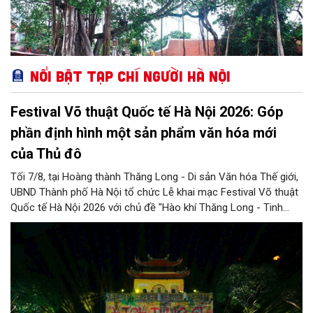
Nổi bật Tạp chí Người Hà Nội
Festival Võ thuật Quốc tế Hà Nội 2026: Góp
phần định hình một sản phẩm văn hóa mới
của Thủ đô
Tối 7/8, tại Hoàng thành Thăng Long - Di sản Văn hóa Thế giới,
UBND Thành phố Hà Nội tổ chức Lễ khai mạc Festival Võ thuật
Quốc tế Hà Nội 2026 với chủ đề "Hào khí Thăng Long - Tinh
hoa võ Việt". Lần đầu tiên được tổ chức, Festival đánh dấu
bước đi mới của Thủ đô trong việc xây dựng một sự kiện văn
hóa - thể thao mang tầm quốc tế, góp phần tôn vinh truyền
thống thượng võ dân tộc, quảng bá hình ảnh Hà Nội và thúc đẩy
giao lưu văn hóa, thể thao với bạn bè thế giới.