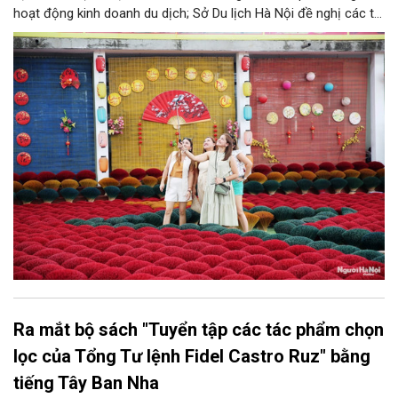
hoạt động kinh doanh du dịch; Sở Du lịch Hà Nội đề nghị các tổ
chức, đơn vị, doanh nghiệp kinh doanh dịch vụ lữ hành trên địa
bàn thành phố thực hiện một số nội dung quan trọng. Qua đó
góp phần thực hiện thắng lợi các mục tiêu phát triển du lịch Hà
Nội năm 2026 và giai đoạn tiếp theo.
Ra mắt bộ sách "Tuyển tập các tác phẩm chọn
lọc của Tổng Tư lệnh Fidel Castro Ruz" bằng
tiếng Tây Ban Nha