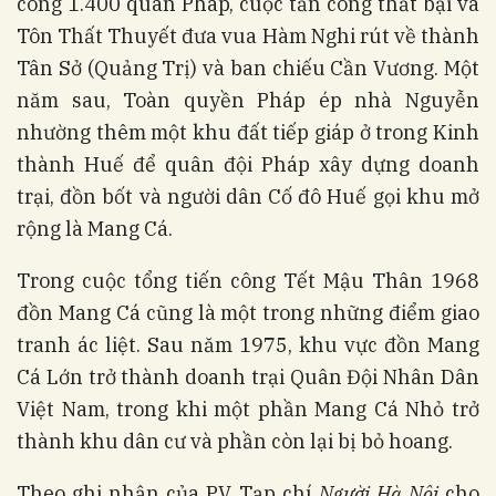
công 1.400 quân Pháp, cuộc tấn công thất bại và
Tôn Thất Thuyết đưa vua Hàm Nghi rút về thành
Tân Sở (Quảng Trị) và ban chiếu Cần Vương. Một
năm sau, Toàn quyền Pháp ép nhà Nguyễn
nhường thêm một khu đất tiếp giáp ở trong Kinh
thành Huế để quân đội Pháp xây dựng doanh
trại, đồn bốt và người dân Cố đô Huế gọi khu mở
rộng là Mang Cá.
Trong cuộc tổng tiến công Tết Mậu Thân 1968
đồn Mang Cá cũng là một trong những điểm giao
tranh ác liệt. Sau năm 1975, khu vực đồn Mang
Cá Lớn trở thành doanh trại Quân Đội Nhân Dân
Việt Nam, trong khi một phần Mang Cá Nhỏ trở
thành khu dân cư và phần còn lại bị bỏ hoang.
Theo ghi nhận của PV Tạp chí
Người Hà Nội
cho