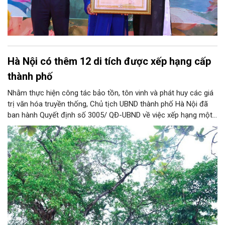
Hà Nội có thêm 12 di tích được xếp hạng cấp
thành phố
Nhằm thực hiện công tác bảo tồn, tôn vinh và phát huy các giá
trị văn hóa truyền thống, Chủ tịch UBND thành phố Hà Nội đã
ban hành Quyết định số 3005/ QĐ-UBND về việc xếp hạng một
loạt di tích lịch sử - văn hóa và danh lam thắng cảnh trên địa
bàn thành phố.