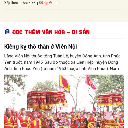
Xếp theo:
Số người thích
Thời gian
Đọc thêm Văn hóa – Di sản
Kiêng kỵ thờ thần ở Viên Nội
Làng Viên Nội thuộc tổng Tuân Lệ, huyện Đông Anh, tỉnh Phúc
Yên trước năm 1945. Sau đó thuộc xã Liên Hiệp, huyện Đông
Anh, tỉnh Phúc Yên (từ năm 1950 thuộc tỉnh Vĩnh Phúc). Năm
1961, làng được sáp nhập vào Hà Nội. Năm 1965, Viên Nội
thuộc xã Vân Nội; từ ngày 1/7/2025 thuộc xã Phúc Thịnh, Hà
Nội. Viên Nội thờ hai vị thần là Đống Băng và Uông Tá (thời
Hùng Vương thứ 18) cùng Diệu La công chúa, nữ tướng thời Hai
Bà Trưng.