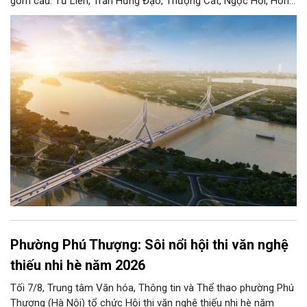
gồm cầu: Tứ Liên, Trần Hưng Đạo, Thượng Cát, Ngọc Hồi, Hồng
Hà, Mễ Sở và Vân Phúc. 7 cây cầu này vừa giải bài toán hạ tầng
giao thông Thủ đô, vừa thể hiện tầm nhìn chiến lược và cuộc
cách mạng không gian để định hình tương lai phát triển bền
vững Thủ đô trong kỷ nguyên mới.
Phường Phú Thượng: Sôi nổi hội thi văn nghệ
thiếu nhi hè năm 2026
Tối 7/8, Trung tâm Văn hóa, Thông tin và Thể thao phường Phú
Thượng (Hà Nội) tổ chức Hội thi văn nghệ thiếu nhi hè năm