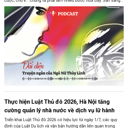
cuộc, chú e… chúng ta phải làm nhiều bước nữa đấy. Sẵn sàng
thì tiếp tục nhé! Chú Minh cầm tập bài viết đưa lại cho Thy. Cô
ngại ngùng đỡ lấy. Đây là lần thứ ba, loạt bài phóng sự của mình
bị Tổng biên tập kêu lên để trả lại...
Thực hiện Luật Thủ đô 2026, Hà Nội tăng
cường quản lý nhà nước về dịch vụ lữ hành
Triển khai Luật Thủ đô 2026 có hiệu lực từ ngày 1/7, các quy
định của Luật Du lịch và văn bản hướng dẫn liên quan trong