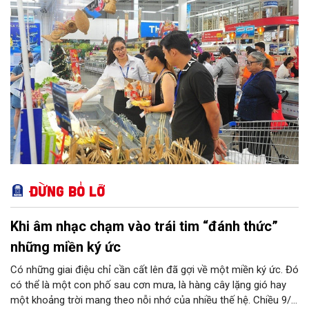
vực bảo vệ quyền lợi người tiêu dùng có nhiều nội dung quan
trọng được phân cấp cho địa phương, góp phần đưa hoạt động
hỗ trợ người tiêu dùng đến gần người dân hơn.
Đừng bỏ lỡ
Khi âm nhạc chạm vào trái tim “đánh thức”
những miền ký ức
Có những giai điệu chỉ cần cất lên đã gợi về một miền ký ức. Đó
có thể là một con phố sau cơn mưa, là hàng cây lặng gió hay
một khoảng trời mang theo nỗi nhớ của nhiều thế hệ. Chiều 9/8,