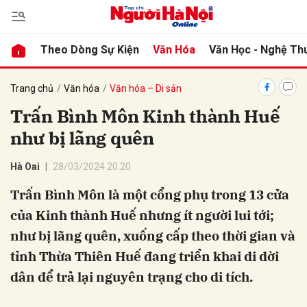
Theo Dòng Sự Kiện
Văn Hóa
Văn Học - Nghệ Th
bình luận
Trang chủ
Văn hóa
Văn hóa – Di sản
Trấn Bình Môn Kinh thành Huế
như bị lãng quên
Hà Oai
28/03/2024 20:20
Trấn Bình Môn là một cổng phụ trong 13 cửa
của Kinh thành Huế nhưng ít người lui tới;
Hủy
G
như bị lãng quên, xuống cấp theo thời gian và
tỉnh Thừa Thiên Huế đang triển khai di dời
dân để trả lại nguyên trạng cho di tích.