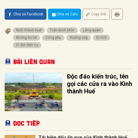
Chia sẻ Facebook
Chia sẻ Zalo
Copy link
Kinh thành Huế
Trấn Bình Môn
Lãng quên
Không lui tới
Cổng phụ
Xuống cấp
Di tích
Di dời dân cư
Bài liên quan
Độc đáo kiến trúc, tên
gọi các cửa ra vào Kinh
thành Huế
Đọc tiếp
Tái hiện dấu ấn xưa của Kinh thành Huế