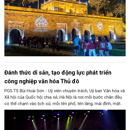
Đánh thức di sản, tạo động lực phát triển
công nghiệp văn hóa Thủ đô
PGS.TS Bùi Hoài Sơn - Uỷ viên chuyên trách, Uỷ ban Văn hóa và
Xã hội của Quốc hội chia sẻ, Hà Nội là nơi mỗi bước chân đều
có thể chạm vào lịch sử, mỗi tên phố, tên làng, mái đình, mặt
hồ, nếp nhà, câu hát, món ăn, làn điệu, nghề thủ công đều có
thể kể một câu chuyện về chiều sâu văn hiến của dân tộc.
Nhưng trong kỷ nguyên mới, câu hỏi đặt ra không chỉ Hà Nội có
bao nhiêu di sản, bao nhiêu văn nghệ sĩ, trí thức, không gian ký