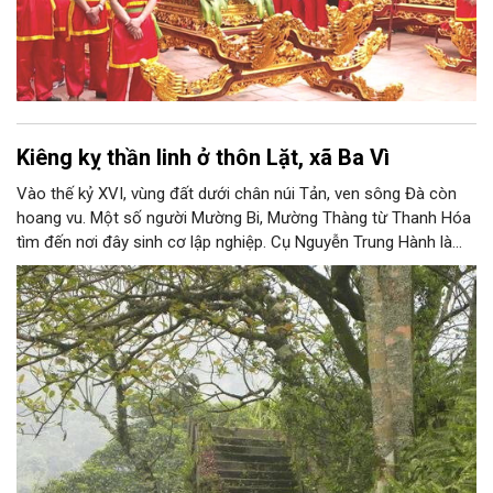
Kiêng kỵ thần linh ở thôn Lặt, xã Ba Vì
Vào thế kỷ XVI, vùng đất dưới chân núi Tản, ven sông Đà còn
hoang vu. Một số người Mường Bi, Mường Thàng từ Thanh Hóa
tìm đến nơi đây sinh cơ lập nghiệp. Cụ Nguyễn Trung Hành là
người đầu tiên đến khai phá vùng đất mới. Ban đầu, người dân
chặt tre nứa trong rừng, rồi chẻ lạt và chở bằng thuyền đi bán
khắp nơi.