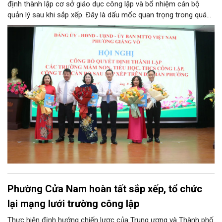
định thành lập cơ sở giáo dục công lập và bổ nhiệm cán bộ
quản lý sau khi sắp xếp. Đây là dấu mốc quan trọng trong quá
trình kiện toàn tổ chức bộ máy, thực hiện chủ trương tinh gọn,
nâng cao hiệu lực, hiệu quả quản lý theo các nghị quyết của
Trung ương và kế hoạch của UBND TP Hà Nội.
Phường Cửa Nam hoàn tất sắp xếp, tổ chức
lại mạng lưới trường công lập
Thực hiện định hướng chiến lược của Trung ương và Thành phố