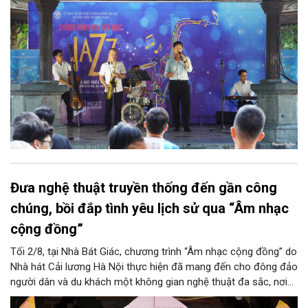
trung tâm Thủ đô.
Đưa nghệ thuật truyền thống đến gần công
chúng, bồi đắp tình yêu lịch sử qua “Âm nhạc
cộng đồng”
Tối 2/8, tại Nhà Bát Giác, chương trình “Âm nhạc cộng đồng” do
Nhà hát Cải lương Hà Nội thực hiện đã mang đến cho đông đảo
người dân và du khách một không gian nghệ thuật đa sắc, nơi
những làn điệu cải lương, ca cổ, tân cổ và các tiết mục múa