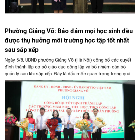
Phường Giảng Võ: Bảo đảm mọi học sinh đều
được thụ hưởng môi trường học tập tốt nhất
sau sắp xếp
Ngày 5/8, UBND phường Giảng Võ (Hà Nội) công bố các quyết
định thành lập cơ sở giáo dục công lập và bổ nhiệm cán bộ
quản lý sau khi sắp xếp. Đây là dấu mốc quan trọng trong quá
trình kiện toàn tổ chức bộ máy, thực hiện chủ trương tinh gọn,
nâng cao hiệu lực, hiệu quả quản lý theo các nghị quyết của
Trung ương và kế hoạch của UBND TP Hà Nội.