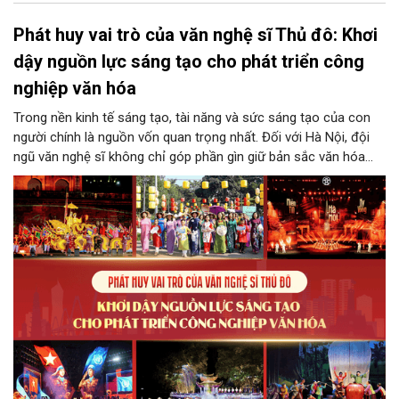
Phát huy vai trò của văn nghệ sĩ Thủ đô: Khơi
dậy nguồn lực sáng tạo cho phát triển công
nghiệp văn hóa
Trong nền kinh tế sáng tạo, tài năng và sức sáng tạo của con
người chính là nguồn vốn quan trọng nhất. Đối với Hà Nội, đội
ngũ văn nghệ sĩ không chỉ góp phần gìn giữ bản sắc văn hóa
mà còn giữ vai trò trung tâm trong quá trình hình thành các sản
phẩm công nghiệp văn hóa có giá trị. Khơi dậy, phát huy và tạo
điều kiện để nguồn lực sáng tạo ấy phát triển sẽ là “chìa khóa”
để Hà Nội khai thác hiệu quả tiềm năng văn hóa, nâng cao năng
lực cạnh tranh và khẳng định vị thế của một trung tâm sáng tạo
trong kỷ nguyên mới.