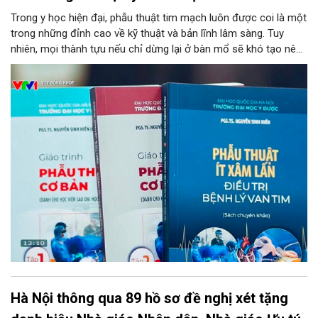
Trong y học hiện đại, phẫu thuật tim mạch luôn được coi là một
trong những đỉnh cao về kỹ thuật và bản lĩnh lâm sàng. Tuy
nhiên, mọi thành tựu nếu chỉ dừng lại ở bàn mổ sẽ khó tạo nên
tính bền vững cho nền y tế chung. Chuyển hóa những kinh
nghiệm từ thực tiễn thành nguồn tri thức học thuật bài bản,
chuẩn hóa chính là chìa khóa then chốt để đào tạo thế hệ kế
thừa. Mới đây, bước tiến ấy đã được cụ thể hóa bằng sự ra mắt
của bộ ba ấn phẩm y học chuyên ngành do PGS.TS. Nguyễn
Sinh Hiền – Giám đốc Bệnh viện Tim Hà Nội chủ biên, đánh dấu
một cột mốc quan trọng trong công tác nghiên cứu, đào tạo và
chuyển giao công nghệ phẫu thuật tim tại Việt Nam.
Hà Nội thông qua 89 hồ sơ đề nghị xét tặng