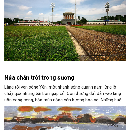
Nửa chân trời trong sương
Làng tôi ven sông Yên, một nhánh sông quanh năm lững lờ
chảy qua những bãi bồi ngập cỏ. Con đường đất dẫn vào làng
uốn cong cong, bốn mùa nồng nàn hương hoa cỏ. Những buổi
hoàng hôn, khi nắng đã dịu xuống phía cuối sông, đám hoa tím
lại thẫm màu như có ai vừa rắc lên một lớp khói.