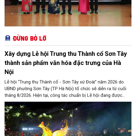
Đừng bỏ lỡ
Xây dựng Lễ hội Trung thu Thành cổ Sơn Tây
thành sản phẩm văn hóa đặc trưng của Hà
Nội
Lễ hội “Trung thu Thành cổ - Sơn Tây xứ Đoài” năm 2026 do
UBND phường Sơn Tây (TP Hà Nội) tổ chức sẽ diễn ra từ cuối
tháng 8/2026. Hiện tại, công tác chuẩn bị Lễ hội đang được
chính quyền phường Sơn Tây cùng các phòng, ban, ngành, đơn
vị và 25 tổ dân phố khẩn trương triển khai, tạo khí thế sôi nổi,
sẵn sàng mang đến cho Nhân dân và du khách một mùa Trung
thu quy mô, đặc sắc và giàu bản sắc văn hóa xứ Đoài.