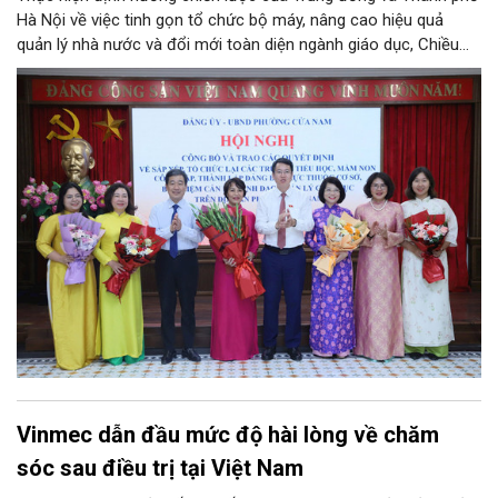
Hà Nội về việc tinh gọn tổ chức bộ máy, nâng cao hiệu quả
quản lý nhà nước và đổi mới toàn diện ngành giáo dục, Chiều
4/8, Đảng ủy - UBND phường Cửa Nam tổ chức Hội nghị công
bố và trao quyết định về việc sắp xếp, tổ chức lại các trường
tiểu học, mầm non công lập, thành lập đảng bộ trực thuộc cơ
sở, bổ nhiệm cán bộ lãnh đạo quản lý giáo dục trên địa bàn
phường.
Vinmec dẫn đầu mức độ hài lòng về chăm
sóc sau điều trị tại Việt Nam