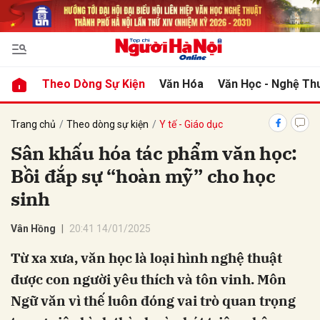
bình luận
Theo Dòng Sự Kiện
Văn Hóa
Văn Học - Nghệ Th
Trang chủ
Theo dòng sự kiện
Y tế - Giáo dục
Sân khấu hóa tác phẩm văn học:
Bồi đắp sự “hoàn mỹ” cho học
sinh
Vân Hồng
20:41 14/01/2025
Hủy
G
Từ xa xưa, văn học là loại hình nghệ thuật
được con người yêu thích và tôn vinh. Môn
Ngữ văn vì thế luôn đóng vai trò quan trọng