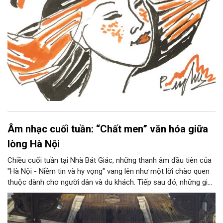
Âm nhạc cuối tuần: “Chất men” văn hóa giữa
lòng Hà Nội
Chiều cuối tuần tại Nhà Bát Giác, những thanh âm đầu tiên của
"Hà Nội - Niềm tin và hy vọng" vang lên như một lời chào quen
thuộc dành cho người dân và du khách. Tiếp sau đó, những giai
điệu jazz kinh điển của thế giới lần lượt cất lên qua phần biểu
diễn của NSƯT Quyền Văn Minh và các nghệ sĩ Bình Minh Jazz
Club, mở ra một không gian âm nhạc giàu cảm xúc ngay giữa