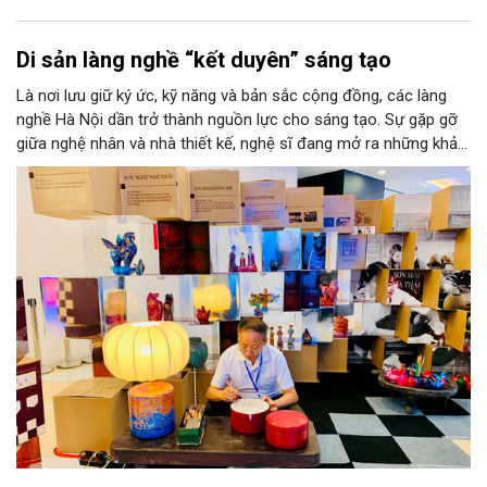
Di sản làng nghề “kết duyên” sáng tạo
Là nơi lưu giữ ký ức, kỹ năng và bản sắc cộng đồng, các làng
nghề Hà Nội dần trở thành nguồn lực cho sáng tạo. Sự gặp gỡ
giữa nghệ nhân và nhà thiết kế, nghệ sĩ đang mở ra những khả
năng phát triển mới cho thủ công đương đại trên nền tảng di
sản. Từ những cuộc “kết duyên” đầy cảm hứng ấy, Hà Nội đang
khơi thông mạch ngầm của hệ sinh thái thủ công, biến vốn cổ
thành động lực bền vững cho tương lai.