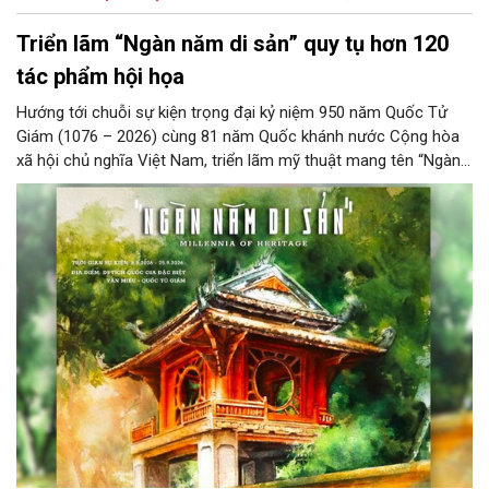
Triển lãm “Ngàn năm di sản” quy tụ hơn 120
tác phẩm hội họa
Hướng tới chuỗi sự kiện trọng đại kỷ niệm 950 năm Quốc Tử
Giám (1076 – 2026) cùng 81 năm Quốc khánh nước Cộng hòa
xã hội chủ nghĩa Việt Nam, triển lãm mỹ thuật mang tên “Ngàn
năm di sản” sẽ chính thức khai mạc vào ngày 8/8 tại Nhà Thái
Học, Di tích Quốc gia đặc biệt Văn Miếu – Quốc Tử Giám. Sự
kiện kéo dài đến ngày 25/9/2026 hứa hẹn trở thành điểm đến
văn hóa đầy sức hút, góp phần làm phong phú đời sống nghệ
thuật của Thủ đô trong mùa thu này.