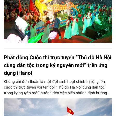
Phát động Cuộc thi trực tuyến “Thủ đô Hà Nội
cùng dân tộc trong kỷ nguyên mới” trên ứng
dụng iHanoi
Không chỉ đơn thuần là một đợt sinh hoạt chính trị rộng lớn,
cuộc thi trực tuyến với tên gọi "Thủ đô Hà Nội cùng dân tộc
trong kỷ nguyên mới" hướng đến việc biến những định hướng
chiến lược trong Nghị quyết số 02-NQ/TW của Bộ Chính trị
thành niềm tin, thành nhận thức chung của mỗi người dân.