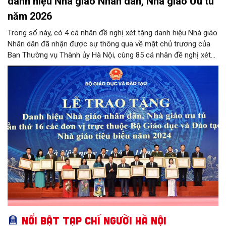
danh hiệu Nhà giáo Nhân dân, Nhà giáo Ưu tú
năm 2026
Trong số này, có 4 cá nhân đề nghị xét tặng danh hiệu Nhà giáo
Nhân dân đã nhận được sự thông qua về mặt chủ trương của
Ban Thường vụ Thành ủy Hà Nội, cùng 85 cá nhân đề nghị xét
tặng danh hiệu Nhà giáo Ưu tú đạt tỷ lệ từ 90% tổng số phiếu
đồng ý của các thành viên Hội đồng.
Nổi bật Tạp chí Người Hà Nội