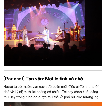
[Podcast] Tản văn: Một ly tỉnh và nhớ
Người ta có muôn vàn cách để quên một điều gì đó nhưng để
nhớ về kỷ niệm thì lại chẳng có nhiều. Tôi hay chọn buổi sáng
thứ Bảy trong tuần để được thư thả về phố núi quê hương, ngồi
đợi giọt đắng của đất đai, mưa nắng điểm từng nhịp xuống