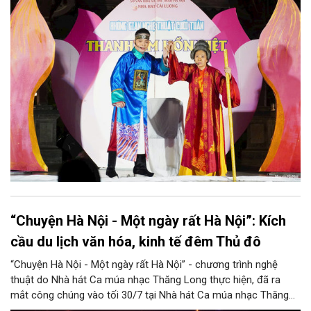
hòa quyện trong không gian của phố đi bộ hồ Hoàn Kiếm. Đặc
biệt, chương trình có sự giao lưu của các nghệ sĩ đến từ
phương Nam, góp phần tạo nên cuộc gặp gỡ nghệ thuật giàu
cảm xúc.
“Chuyện Hà Nội - Một ngày rất Hà Nội”: Kích
cầu du lịch văn hóa, kinh tế đêm Thủ đô
“Chuyện Hà Nội - Một ngày rất Hà Nội” - chương trình nghệ
thuật do Nhà hát Ca múa nhạc Thăng Long thực hiện, đã ra
mắt công chúng vào tối 30/7 tại Nhà hát Ca múa nhạc Thăng
Long (số 31 - 33 phố Lương Văn Can, phường Hoàn Kiếm).