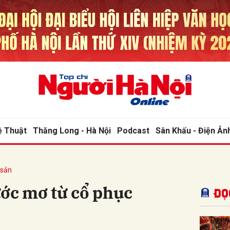
bình luận
ệ Thuật
Thăng Long - Hà Nội
Podcast
Sân Khấu - Điện Ản
 sản
Hủy
G
ước mơ từ cổ phục
Đọ