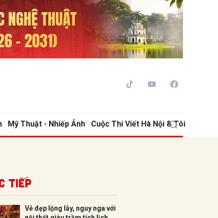
h
Mỹ Thuật - Nhiếp Ảnh
Cuộc Thi Viết Hà Nội & Tôi
ửi
c tiếp
Vẻ đẹp lộng lẫy, nguy nga với
nội thất giàu trầm tích lịch