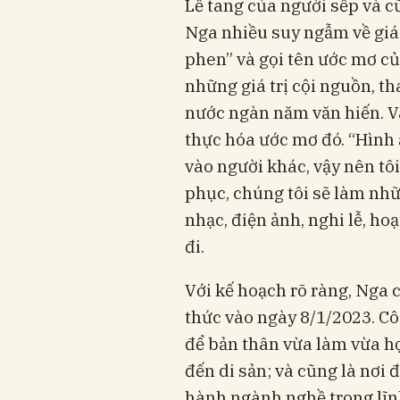
Lễ tang của người sếp và 
Nga nhiều suy ngẫm về giá 
phen” và gọi tên ước mơ củ
những giá trị cội nguồn, th
nước ngàn năm văn hiến. Và
thực hóa ước mơ đó. “Hình 
vào người khác, vậy nên tô
phục, chúng tôi sẽ làm nh
nhạc, điện ảnh, nghi lễ, h
đi.
Với kế hoạch rõ ràng, Nga
thức vào ngày 8/1/2023. C
để bản thân vừa làm vừa h
đến di sản; và cũng là nơi 
hành ngành nghề trong lĩn