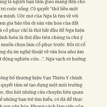
cũng là người bạn tâm giao mang đến cho
trị cuộc sống. Cô quyết “thử liều một
a mình. Ước mơ của Nga là tìm về với
am gia bảo tồn di sản văn hóa của đất
 cổ phục chỉ là thứ bắt đầu để Nga hiện
ảnh luôn là thứ đầu tiên chúng ta chú ý
i muốn chọn làm cổ phục trước. Rồi từ cổ
ững dự án nghệ thuật về văn hóa như âm
oạt động nghiên cứu…”, Nga vạch rõ hướng
 công bố thương hiệu Vạn Thiên Y chính
ô quyết tâm sẽ tạo dựng một môi trường
ọc, thu hút những câu chuyện liên quan
để những bạn trẻ tìm hiểu, có đà để thực
h vực văn hóa. Phong cách làm việc của