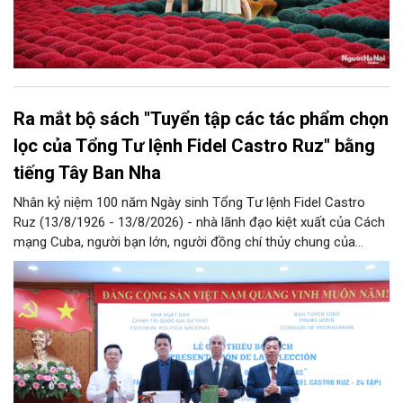
Ra mắt bộ sách "Tuyển tập các tác phẩm chọn
lọc của Tổng Tư lệnh Fidel Castro Ruz" bằng
tiếng Tây Ban Nha
Nhân kỷ niệm 100 năm Ngày sinh Tổng Tư lệnh Fidel Castro
Ruz (13/8/1926 - 13/8/2026) - nhà lãnh đạo kiệt xuất của Cách
mạng Cuba, người bạn lớn, người đồng chí thủy chung của
Đảng, Nhà nước và nhân dân Việt Nam, chiều 5/8, tại Hà Nội,
Nhà xuất bản Chính trị quốc gia Sự thật phối hợp với Ban Tuyên
giáo Trung ương tổ chức Lễ giới thiệu bộ sách “Tuyển tập các
tác phẩm chọn lọc của Tổng Tư lệnh Fidel Castro Ruz” gồm 24
tập bằng tiếng Tây Ban Nha.