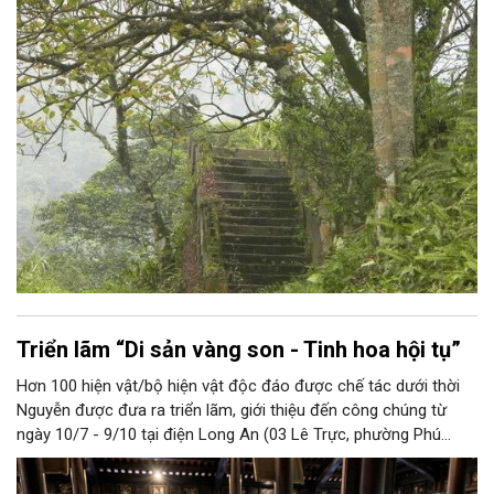
chặt tre nứa trong rừng, rồi chẻ lạt và chở bằng thuyền đi bán
khắp nơi.
Triển lãm “Di sản vàng son - Tinh hoa hội tụ”
Hơn 100 hiện vật/bộ hiện vật độc đáo được chế tác dưới thời
Nguyễn được đưa ra triển lãm, giới thiệu đến công chúng từ
ngày 10/7 - 9/10 tại điện Long An (03 Lê Trực, phường Phú
Xuân, TP Huế).