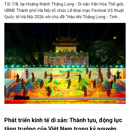
Tối 7/8, tại Hoàng thành Thăng Long - Di sản Văn hóa Thế giới,
UBND Thành phố Hà Nội tổ chức Lễ khai mạc Festival Võ thuật
Quốc tế Hà Nội 2026 với chủ đề "Hào khí Thăng Long - Tinh
hoa võ Việt". Lần đầu tiên được tổ chức, Festival đánh dấu
bước đi mới của Thủ đô trong việc xây dựng một sự kiện văn
hóa - thể thao mang tầm quốc tế, góp phần tôn vinh truyền
thống thượng võ dân tộc, quảng bá hình ảnh Hà Nội và thúc đẩy
giao lưu văn hóa, thể thao với bạn bè thế giới.
Phát triển kinh tế di sản: Thành tựu, động lực
tăng trưởng của Việt Nam trong kỷ nguyên