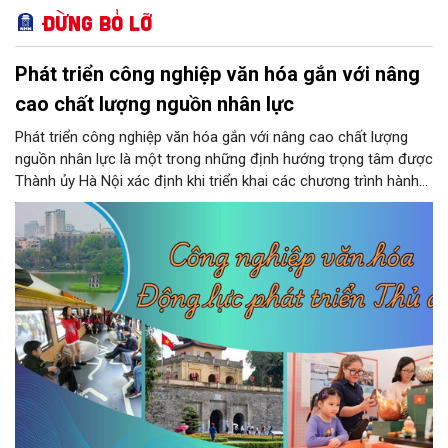
Đừng bỏ lỡ
Phát triển công nghiệp văn hóa gắn với nâng
cao chất lượng nguồn nhân lực
Phát triển công nghiệp văn hóa gắn với nâng cao chất lượng
nguồn nhân lực là một trong những định hướng trọng tâm được
Thành ủy Hà Nội xác định khi triển khai các chương trình hành
động thực hiện các nghị quyết của Bộ Chính trị về giáo dục -
đào tạo, y tế và văn hóa. Theo kết luận của đồng chí Nguyễn
Văn Phong, Phó Bí thư Thành ủy, nhiều nhiệm vụ, giải pháp đồng
bộ đã được đặt ra nhằm phát huy nguồn lực con người, khơi
dậy sức mạnh văn hóa và tạo nền tảng cho sự phát triển bền
vững của Thủ đô.