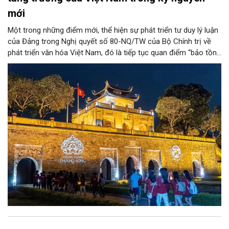
mới
Một trong những điểm mới, thể hiện sự phát triển tư duy lý luận
của Đảng trong Nghị quyết số 80-NQ/TW của Bộ Chính trị về
phát triển văn hóa Việt Nam, đó là tiếp tục quan điểm “bảo tồn
và phát huy giá trị di sản văn hóa gắn kết với phát triển kinh tế -
xã hội và du lịch”; đồng thời, nâng lên một tầm cao mới: “phát
triển kinh tế di sản”.