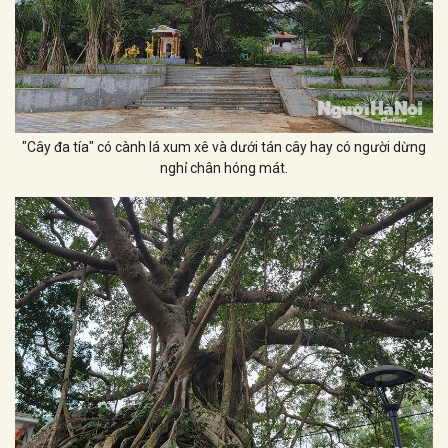
"Cây đa tía" có cành lá xum xê và dưới tán cây hay có người dừng
nghỉ chân hóng mát.