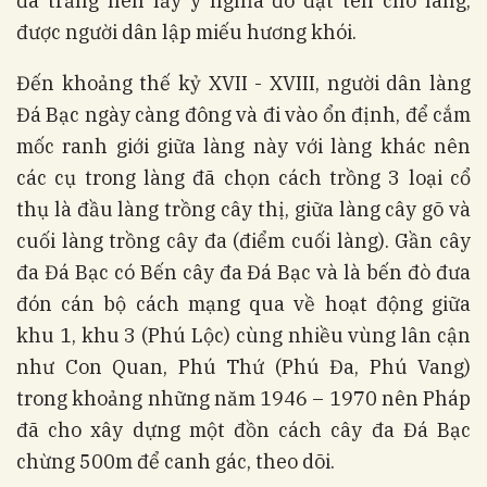
đá trắng nên lấy ý nghĩa đó đặt tên cho làng,
được người dân lập miếu hương khói.
Đến khoảng thế kỷ XVII - XVIII, người dân làng
Đá Bạc ngày càng đông và đi vào ổn định, để cắm
mốc ranh giới giữa làng này với làng khác nên
các cụ trong làng đã chọn cách trồng 3 loại cổ
thụ là đầu làng trồng cây thị, giữa làng cây gõ và
cuối làng trồng cây đa (điểm cuối làng). Gần cây
đa Đá Bạc có Bến cây đa Đá Bạc và là bến đò đưa
đón cán bộ cách mạng qua về hoạt động giữa
khu 1, khu 3 (Phú Lộc) cùng nhiều vùng lân cận
như Con Quan, Phú Thứ (Phú Đa, Phú Vang)
trong khoảng những năm 1946 – 1970 nên Pháp
đã cho xây dựng một đồn cách cây đa Đá Bạc
chừng 500m để canh gác, theo dõi.