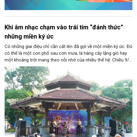
Khi âm nhạc chạm vào trái tim “đánh thức”
những miền ký ức
Có những giai điệu chỉ cần cất lên đã gợi về một miền ký ức. Đó
có thể là một con phố sau cơn mưa, là hàng cây lặng gió hay
một khoảng trời mang theo nỗi nhớ của nhiều thế hệ. Chiều 9/8,
tại Nhà Bát Giác - Vườn hoa Lý Thái Tổ, chương trình “Âm nhạc
cuối tuần” sẽ mở ra một không gian như thế, nơi mỗi tác phẩm
trở thành một lát cắt tinh tế về vẻ đẹp của con người và đời
sống.