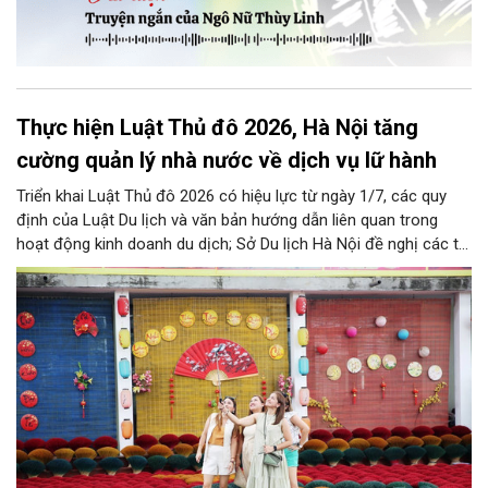
Thực hiện Luật Thủ đô 2026, Hà Nội tăng
cường quản lý nhà nước về dịch vụ lữ hành
Triển khai Luật Thủ đô 2026 có hiệu lực từ ngày 1/7, các quy
định của Luật Du lịch và văn bản hướng dẫn liên quan trong
hoạt động kinh doanh du dịch; Sở Du lịch Hà Nội đề nghị các tổ
chức, đơn vị, doanh nghiệp kinh doanh dịch vụ lữ hành trên địa
bàn thành phố thực hiện một số nội dung quan trọng. Qua đó
góp phần thực hiện thắng lợi các mục tiêu phát triển du lịch Hà
Nội năm 2026 và giai đoạn tiếp theo.