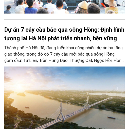
Dự án 7 cây cầu bắc qua sông Hồng: Định hình
tương lai Hà Nội phát triển nhanh, bền vững
Thành phố Hà Nội đã, đang triển khai cùng nhiều dự án hạ tầng
giao thông, trong đó có 7 cây cầu mới bắc qua sông Hồng,
gồm cầu: Tứ Liên, Trần Hưng Đạo, Thượng Cát, Ngọc Hồi, Hồng
Hà, Mễ Sở và Vân Phúc. 7 cây cầu này vừa giải bài toán hạ tầng
giao thông Thủ đô, vừa thể hiện tầm nhìn chiến lược và cuộc
cách mạng không gian để định hình tương lai phát triển bền
vững Thủ đô trong kỷ nguyên mới.