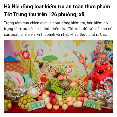
Hà Nội đồng loạt kiểm tra an toàn thực phẩm
Tết Trung thu trên 126 phường, xã
Trọng tâm của chiến dịch là hoạt động kiểm tra, hậu kiểm có
trọng tâm, ưu tiên hình thức kiểm tra đột xuất đối với các cơ sở
sản xuất, chế biến, kinh doanh và nhập khẩu thực phẩm. Các
nhóm mặt hàng tiêu thụ mạnh như bánh Trung thu, bánh mứt
kẹo, rượu, bia, nước giải khát, phụ gia thực phẩm...