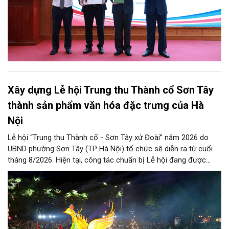
Xây dựng Lễ hội Trung thu Thành cổ Sơn Tây
thành sản phẩm văn hóa đặc trưng của Hà
Nội
Lễ hội “Trung thu Thành cổ - Sơn Tây xứ Đoài” năm 2026 do
UBND phường Sơn Tây (TP Hà Nội) tổ chức sẽ diễn ra từ cuối
tháng 8/2026. Hiện tại, công tác chuẩn bị Lễ hội đang được
chính quyền phường Sơn Tây cùng các phòng, ban, ngành, đơn
vị và 25 tổ dân phố khẩn trương triển khai, tạo khí thế sôi nổi,
sẵn sàng mang đến cho Nhân dân và du khách một mùa Trung
thu quy mô, đặc sắc và giàu bản sắc văn hóa xứ Đoài.