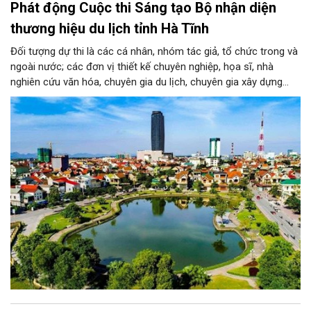
Phát động Cuộc thi Sáng tạo Bộ nhận diện
thương hiệu du lịch tỉnh Hà Tĩnh
Đối tượng dự thi là các cá nhân, nhóm tác giả, tổ chức trong và
ngoài nước; các đơn vị thiết kế chuyên nghiệp, họa sĩ, nhà
nghiên cứu văn hóa, chuyên gia du lịch, chuyên gia xây dựng
thương hiệu cùng những người yêu thích sáng tạo. Mỗi tác giả
hoặc nhóm tác giả được gửi tối đa 03 tác phẩm ở mỗi giai
đoạn.