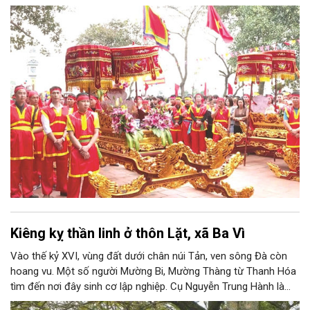
1961, làng được sáp nhập vào Hà Nội. Năm 1965, Viên Nội
thuộc xã Vân Nội; từ ngày 1/7/2025 thuộc xã Phúc Thịnh, Hà
Nội. Viên Nội thờ hai vị thần là Đống Băng và Uông Tá (thời
Hùng Vương thứ 18) cùng Diệu La công chúa, nữ tướng thời Hai
Bà Trưng.
Kiêng kỵ thần linh ở thôn Lặt, xã Ba Vì
Vào thế kỷ XVI, vùng đất dưới chân núi Tản, ven sông Đà còn
hoang vu. Một số người Mường Bi, Mường Thàng từ Thanh Hóa
tìm đến nơi đây sinh cơ lập nghiệp. Cụ Nguyễn Trung Hành là
người đầu tiên đến khai phá vùng đất mới. Ban đầu, người dân