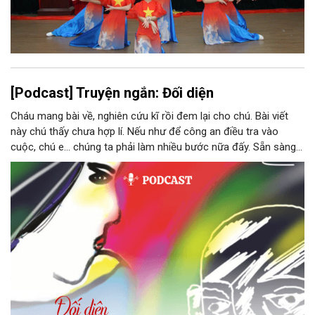
[Podcast] Truyện ngắn: Đối diện
Cháu mang bài về, nghiên cứu kĩ rồi đem lại cho chú. Bài viết
này chú thấy chưa hợp lí. Nếu như để công an điều tra vào
cuộc, chú e… chúng ta phải làm nhiều bước nữa đấy. Sẵn sàng
thì tiếp tục nhé! Chú Minh cầm tập bài viết đưa lại cho Thy. Cô
ngại ngùng đỡ lấy. Đây là lần thứ ba, loạt bài phóng sự của mình
bị Tổng biên tập kêu lên để trả lại...