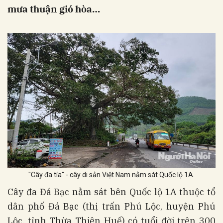
mưa thuận gió hòa…
"Cây đa tía" - cây di sản Việt Nam nằm sát Quốc lộ 1A.
Cây đa Đá Bạc nằm sát bên Quốc lộ 1A thuộc tổ
dân phố Đá Bạc (thị trấn Phú Lộc, huyện Phú
Lộc, tỉnh Thừa Thiên Huế) có tuổi đời trên 300