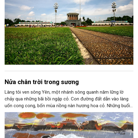
Nửa chân trời trong sương
Làng tôi ven sông Yên, một nhánh sông quanh năm lững lờ
chảy qua những bãi bồi ngập cỏ. Con đường đất dẫn vào làng
uốn cong cong, bốn mùa nồng nàn hương hoa cỏ. Những buổi
hoàng hôn, khi nắng đã dịu xuống phía cuối sông, đám hoa tím
lại thẫm màu như có ai vừa rắc lên một lớp khói.