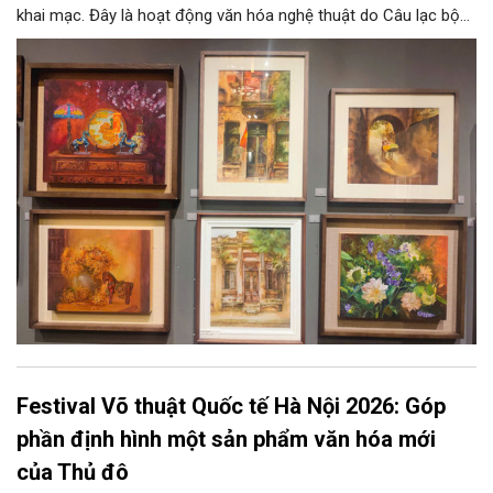
khai mạc. Đây là hoạt động văn hóa nghệ thuật do Câu lạc bộ
Tôi Vẽ phối hợp cùng Trung tâm hoạt động Văn hóa Khoa học
Văn Miếu - Quốc Tử Giám tổ chức, chào mừng 950 năm Quốc
Tử Giám (1076-2026) và hướng tới kỷ niệm 81 năm Quốc khánh
nước Cộng hòa xã hội chủ nghĩa Việt Nam.
Festival Võ thuật Quốc tế Hà Nội 2026: Góp
phần định hình một sản phẩm văn hóa mới
của Thủ đô