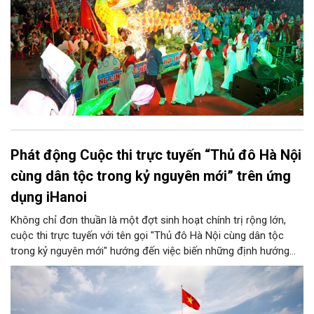
Phát động Cuộc thi trực tuyến “Thủ đô Hà Nội
cùng dân tộc trong kỷ nguyên mới” trên ứng
dụng iHanoi
Không chỉ đơn thuần là một đợt sinh hoạt chính trị rộng lớn,
cuộc thi trực tuyến với tên gọi "Thủ đô Hà Nội cùng dân tộc
trong kỷ nguyên mới" hướng đến việc biến những định hướng
chiến lược trong Nghị quyết số 02-NQ/TW của Bộ Chính trị
thành niềm tin, thành nhận thức chung của mỗi người dân.