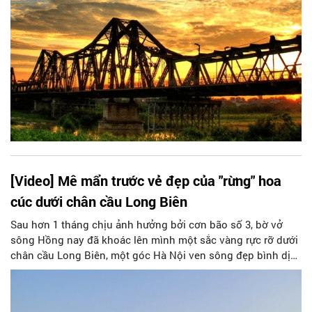
[Video] Mê mẩn trước vẻ đẹp của "rừng" hoa
cúc dưới chân cầu Long Biên
Sau hơn 1 tháng chịu ảnh hưởng bởi cơn bão số 3, bờ vở
sông Hồng nay đã khoác lên mình một sắc vàng rực rỡ dưới
chân cầu Long Biên, một góc Hà Nội ven sông đẹp bình dị
và thơ mộng. Công trình bến hoa này được thực hiện bằng
nguồn vốn xã hội hóa với sự tham gia của các đoàn thể tại
địa phương như Hội liên hiệp Phụ nữ, Hội Cựu chiến binh,