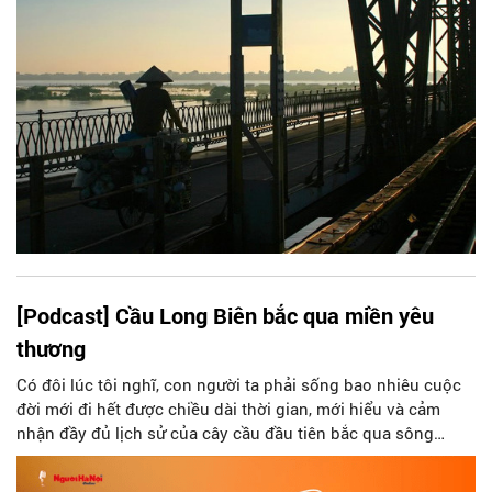
những người bạn thầm lặng, bền bỉ sẻ chia cùng những
người dân Hà Nội.
[Podcast] Cầu Long Biên bắc qua miền yêu
thương
Có đôi lúc tôi nghĩ, con người ta phải sống bao nhiêu cuộc
đời mới đi hết được chiều dài thời gian, mới hiểu và cảm
nhận đầy đủ lịch sử của cây cầu đầu tiên bắc qua sông
Hồng, một cây cầu chạm vào ba thế kỷ. Cầu giống như con
rồng khổng lồ uốn lượn trên cao với từng lớp vẩy thép đan