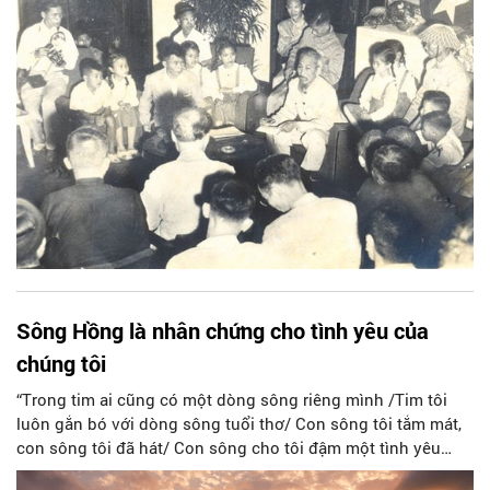
ngày tiếp quản Thủ đô 10/10/1954. Lời dặn của Người mùa
thu năm ấy cho đến nay vẫn còn vang vọng, như động lực
để Thủ đô Hà Nội không ngừng nỗ lực vươn xa.
Sông Hồng là nhân chứng cho tình yêu của
chúng tôi
“Trong tim ai cũng có một dòng sông riêng mình /Tim tôi
luôn gắn bó với dòng sông tuổi thơ/ Con sông tôi tắm mát,
con sông tôi đã hát/ Con sông cho tôi đậm một tình yêu
nước non quê nhà”… (Trở về dòng sông tuổi thơ - Hoàng