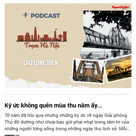
hùng dũng tiến vào tiếp quản Thủ đô. Hơn một thế kỷ tồn
tại, cầu Long Biên như một chứng nhân lịch sử chứng kiến
biết bao thăng trầm của Hà Nội, trở thành biểu tượng văn
hóa, lịch sử của Thủ đô.
Ký ức không quên mùa thu năm ấy...
70 năm đã trôi qua nhưng những ký ức về ngày Giải phóng
Thủ đô dường như chưa bao giờ phai nhạt trong tâm trí của
những người từng sống trong những ngày thu lịch sử. Mỗi
người đều mang trong mình những kỷ niệm riêng, mà khi gợi