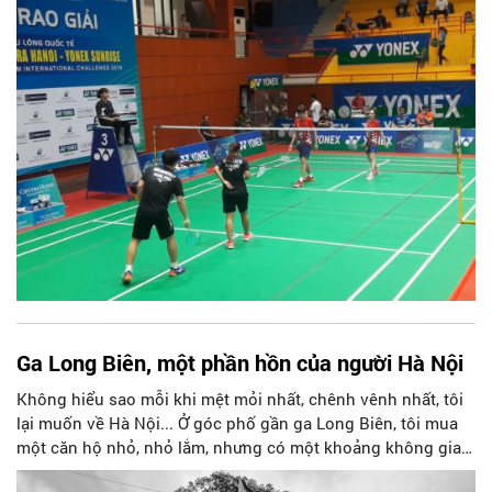
gia và vùng lãnh thổ tới tham gia thi đấu trong vòng 6 ngày
từ 12 - 17/3 tại Nhà thi đấu Tây Hồ, Hà Nội.
Ga Long Biên, một phần hồn của người Hà Nội
Không hiểu sao mỗi khi mệt mỏi nhất, chênh vênh nhất, tôi
lại muốn về Hà Nội... Ở góc phố gần ga Long Biên, tôi mua
một căn hộ nhỏ, nhỏ lắm, nhưng có một khoảng không gian
xanh mướt mát, một ô cửa sổ mở rộng hai cánh, đủ để đón