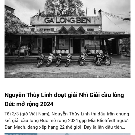
gió sông Hồng và nghe tiếng đoàn tàu vào ga xình xịch...
Nguyễn Thùy Linh đoạt giải Nhì Giải cầu lông
Đức mở rộng 2024
Tối 3/3 (giờ Việt Nam), Nguyễn Thùy Linh thi đấu trận chung
kết giải cầu lông Đức mở rộng 2024 gặp Mia Blichfedt người
Đan Mạch, đang xếp hạng 22 thế giới. Đây là lần đầu tiên
trong sự nghiệp tay vượt người Việt Nam vào tới chung kết