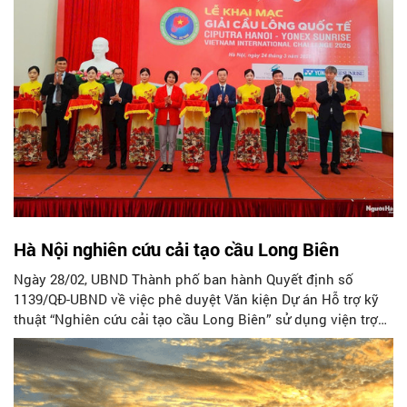
Hà Nội nghiên cứu cải tạo cầu Long Biên
Ngày 28/02, UBND Thành phố ban hành Quyết định số
1139/QĐ-UBND về việc phê duyệt Văn kiện Dự án Hỗ trợ kỹ
thuật “Nghiên cứu cải tạo cầu Long Biên” sử dụng viện trợ
không hoàn lại của Cơ quan kinh tế Đại sứ quán Pháp tại
Việt Nam thông qua Quỹ FASEP của Bộ Kinh tế và Tài chính
Pháp.