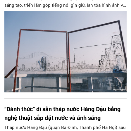
sáng tạo, triển lãm góp tiếng nói gìn giữ, lan tỏa hình ảnh và
giá trị di sản kiến trúc cầu Long Biên - “tháp Eiffel nằm
ngang” vắt qua sông Hồng hơn một thế kỷ qua.
“Đánh thức” di sản tháp nước Hàng Đậu bằng
nghệ thuật sắp đặt nước và ánh sáng
Tháp nước Hàng Đậu (quận Ba Đình, Thành phố Hà Nội) sau