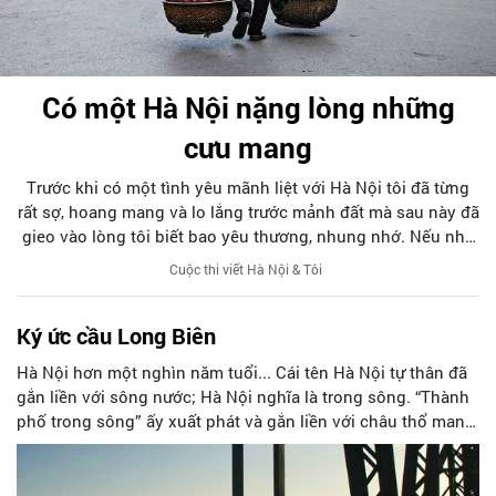
Có một Hà Nội nặng lòng những
cưu mang
Trước khi có một tình yêu mãnh liệt với Hà Nội tôi đã từng
rất sợ, hoang mang và lo lắng trước mảnh đất mà sau này đã
gieo vào lòng tôi biết bao yêu thương, nhung nhớ. Nếu như
ngày nhỏ mỗi lần được "vinh dự" cùng bố về Thủ đô cảm
Cuộc thi viết Hà Nội & Tôi
xúc khi ấy của tôi là sự háo hức, niềm vui sướng bởi khi ấy
dẫu Hà Nội có đầy sự lạ lẫm đi chăng nữa thì bên cạnh tôi
Ký ức cầu Long Biên
vẫn luôn có bờ vai vững chãi, bóng hình mạnh mẽ là bố bảo
vệ, chở che. Hay có lần là cô sinh viên tỉnh lẻ được đi thực
Hà Nội hơn một nghìn năm tuổi... Cái tên Hà Nội tự thân đã
tế, thăm Thủ đô thì bên cạnh tôi vẫn có thật nhiều thầy cô,
gắn liền với sông nước; Hà Nội nghĩa là trong sông. “Thành
bạn bè để dựa dẫm nên cái cảm giác sợ hãi, choáng ngợp về
phố trong sông” ấy xuất phát và gắn liền với châu thổ mang
một Thủ đô hoa lệ không hiện hữu trong suy nghĩ của tôi.
tên một dòng sông lớn: Sông Hồng. Và vì vậy, những cây
cầu bắc qua sông không chỉ nối đôi bờ ở khía cạnh giao
thông mà còn kết nối cả không gian, tình cảm và trở thành