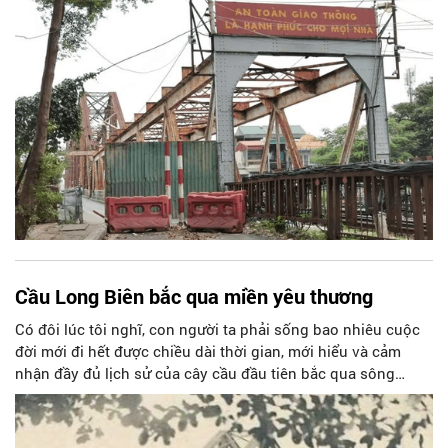
Cầu Long Biên bắc qua miền yêu thương
Có đôi lúc tôi nghĩ, con người ta phải sống bao nhiêu cuộc
đời mới đi hết được chiều dài thời gian, mới hiểu và cảm
nhận đầy đủ lịch sử của cây cầu đầu tiên bắc qua sông
Hồng, một cây cầu chạm vào ba thế kỷ. Cầu giống như con
rồng khổng lồ uốn lượn trên cao với từng lớp vẩy thép đan
xen, ngày đêm lặng lẽ bảo vệ người dân qua lại nơi dòng