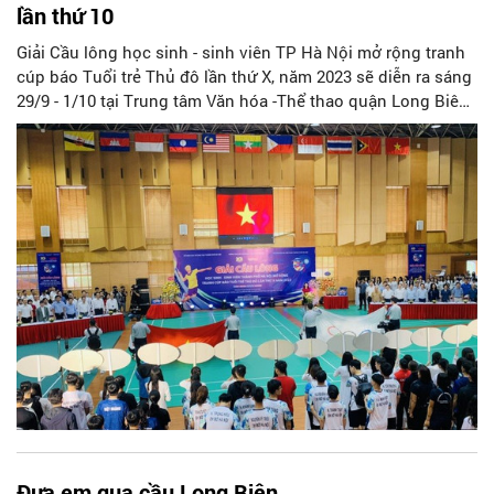
lần thứ 10
Giải Cầu lông học sinh - sinh viên TP Hà Nội mở rộng tranh
cúp báo Tuổi trẻ Thủ đô lần thứ X, năm 2023 sẽ diễn ra sáng
29/9 - 1/10 tại Trung tâm Văn hóa -Thể thao quận Long Biên,
quận Long Biên với gần 1.200 học sinh, sinh viên trên địa
bàn Hà Nội
Đưa em qua cầu Long Biên