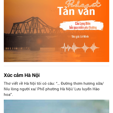
xen, ngày đêm lặng lẽ bảo vệ người dân qua lại nơi dòng
nước chảy xiết. Cây cầu ấy mang tên Long Biên, cây cầu bắc
qua miền yêu thương.
Xúc cảm Hà Nội
Thơ viết về Hà Nội tôi có câu: “… Đường thơm hương sữa/
Níu lòng người xa/ Phố phường Hà Nội/ Lưu luyến Hào
hoa”.