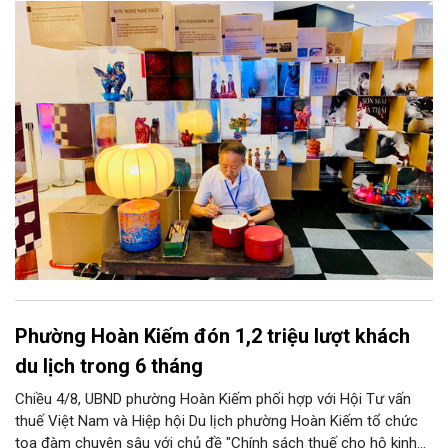
năng phát triển mới cho thủ công đương đại trên nền tảng di
sản. Từ những cuộc “kết duyên” đầy cảm hứng ấy, Hà Nội đang
khơi thông mạch ngầm của hệ sinh thái thủ công, biến vốn cổ
thành động lực bền vững cho tương lai.
Phường Hoàn Kiếm đón 1,2 triệu lượt khách
du lịch trong 6 tháng
Chiều 4/8, UBND phường Hoàn Kiếm phối hợp với Hội Tư vấn
thuế Việt Nam và Hiệp hội Du lịch phường Hoàn Kiếm tổ chức
tọa đàm chuyên sâu với chủ đề "Chính sách thuế cho hộ kinh