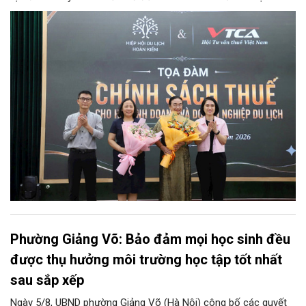
doanh và doanh nghiệp du lịch".
Phường Giảng Võ: Bảo đảm mọi học sinh đều
được thụ hưởng môi trường học tập tốt nhất
sau sắp xếp
Ngày 5/8, UBND phường Giảng Võ (Hà Nội) công bố các quyết