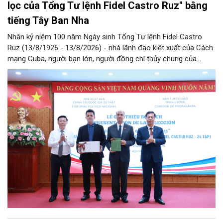
lọc của Tổng Tư lệnh Fidel Castro Ruz" bằng
tiếng Tây Ban Nha
Nhân kỷ niệm 100 năm Ngày sinh Tổng Tư lệnh Fidel Castro
Ruz (13/8/1926 - 13/8/2026) - nhà lãnh đạo kiệt xuất của Cách
mạng Cuba, người bạn lớn, người đồng chí thủy chung của
Đảng, Nhà nước và nhân dân Việt Nam, chiều 5/8, tại Hà Nội,
Nhà xuất bản Chính trị quốc gia Sự thật phối hợp với Ban Tuyên
giáo Trung ương tổ chức Lễ giới thiệu bộ sách “Tuyển tập các
tác phẩm chọn lọc của Tổng Tư lệnh Fidel Castro Ruz” gồm 24
tập bằng tiếng Tây Ban Nha.