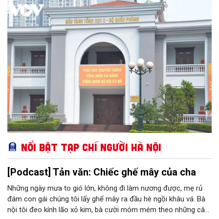
đời hoạt động của nhiều chiến sĩ tình báo xuất sắc của Quân
đội nhân dân Việt Nam. Với chức năng phục vụ công tác nghiên
cứu, tham quan học tập, giáo dục truyền thống, Bảo tàng Tổng
cục II chính thức được Bộ Văn hoá - Thông tin công nhận nằm
trong hệ thống các bảo tàng cấp 2 toàn quân.
Nổi bật Tạp chí Người Hà Nội
[Podcast] Tản văn: Chiếc ghế mây của cha
Những ngày mưa to gió lớn, không đi làm nương được, mẹ rủ
đám con gái chúng tôi lấy ghế mây ra đầu hè ngồi khâu vá. Bà
nội tôi đeo kính lão xỏ kim, bà cười móm mém theo những câu