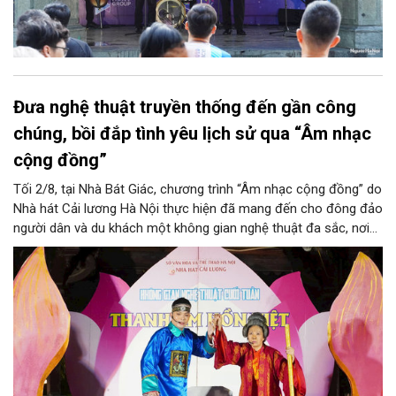
Đưa nghệ thuật truyền thống đến gần công
chúng, bồi đắp tình yêu lịch sử qua “Âm nhạc
cộng đồng”
Tối 2/8, tại Nhà Bát Giác, chương trình “Âm nhạc cộng đồng” do
Nhà hát Cải lương Hà Nội thực hiện đã mang đến cho đông đảo
người dân và du khách một không gian nghệ thuật đa sắc, nơi
những làn điệu cải lương, ca cổ, tân cổ và các tiết mục múa
hòa quyện trong không gian của phố đi bộ hồ Hoàn Kiếm. Đặc
biệt, chương trình có sự giao lưu của các nghệ sĩ đến từ
phương Nam, góp phần tạo nên cuộc gặp gỡ nghệ thuật giàu
cảm xúc.