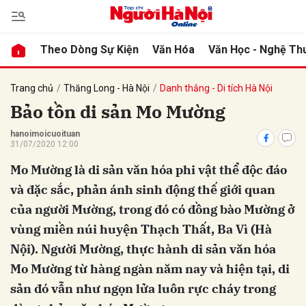
Theo Dòng Sự Kiện
Văn Hóa
Văn Học - Nghệ Th
bình luận
Trang chủ
Thăng Long - Hà Nội
Danh thắng - Di tích Hà Nội
Bảo tồn di sản Mo Mường
hanoimoicuoituan
31/07/2020 12:00
Mo Mường là di sản văn hóa phi vật thể độc đáo
và đặc sắc, phản ánh sinh động thế giới quan
của người Mường, trong đó có đồng bào Mường ở
vùng miền núi huyện Thạch Thất, Ba Vì (Hà
Hủy
G
Nội). Người Mường, thực hành di sản văn hóa
Mo Mường từ hàng ngàn năm nay và hiện tại, di
sản đó vẫn như ngọn lửa luôn rực cháy trong