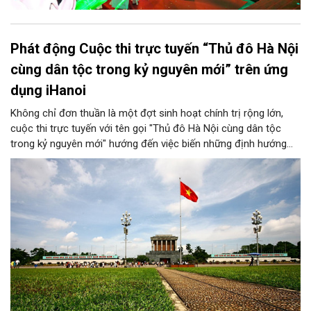
Phát động Cuộc thi trực tuyến “Thủ đô Hà Nội
cùng dân tộc trong kỷ nguyên mới” trên ứng
dụng iHanoi
Không chỉ đơn thuần là một đợt sinh hoạt chính trị rộng lớn,
cuộc thi trực tuyến với tên gọi "Thủ đô Hà Nội cùng dân tộc
trong kỷ nguyên mới" hướng đến việc biến những định hướng
chiến lược trong Nghị quyết số 02-NQ/TW của Bộ Chính trị
thành niềm tin, thành nhận thức chung của mỗi người dân.