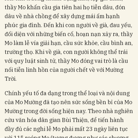
thầy Mo khấn cầu gia tiên hai họ tiễn dâu, đón
dâu về nhà chồng để xây dựng mái ấm hạnh
phúc gia đình. Đến khi con người về già, đau yếu,
đối diện với những biến cố, hoạn nạn xảy ra, thầy
Mo làm lễ vía giải hạn, cầu sức khỏe, cầu bình an,
trường thọ. Khi về già, con người không thể trái
với quy luật sinh tử, thầy Mo đóng vai trò là cầu
nối tiễn linh hồn của người chết về với Mường
Trời.
Chính yếu tố đa dạng trong thể loại và nội dung
của Mo Mường đã tạo nên sức sống bền bỉ của Mo
Mường trong đời sống hiện nay. Theo nhà nghiên
cứu văn hóa dân gian Bùi Thiện, để tiến hành
đầy đủ các nghi lễ Mo phải mất 23 ngày liên tục
với 115 roóng Mo (tương đương như các chương,