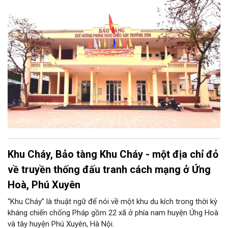
phong trào động viên thanh niên lên đường “xẻ dọc Trường Sơn
đi cứu nước” và câu chuyện huyền thoại “chiếc gậy Trường
Sơn”.
Khu Cháy, Bảo tàng Khu Cháy - một địa chỉ đỏ
về truyền thống đấu tranh cách mạng ở Ứng
Hoà, Phú Xuyên
“Khu Cháy” là thuật ngữ để nói về một khu du kích trong thời kỳ
kháng chiến chống Pháp gồm 22 xã ở phía nam huyện Ứng Hoà
và tây huyện Phú Xuyên, Hà Nội.