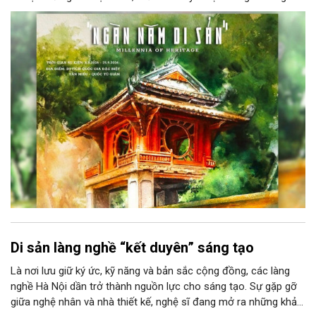
năm di sản” sẽ chính thức khai mạc vào ngày 8/8 tại Nhà Thái
Học, Di tích Quốc gia đặc biệt Văn Miếu – Quốc Tử Giám. Sự
kiện kéo dài đến ngày 25/9/2026 hứa hẹn trở thành điểm đến
văn hóa đầy sức hút, góp phần làm phong phú đời sống nghệ
thuật của Thủ đô trong mùa thu này.
Di sản làng nghề “kết duyên” sáng tạo
Là nơi lưu giữ ký ức, kỹ năng và bản sắc cộng đồng, các làng
nghề Hà Nội dần trở thành nguồn lực cho sáng tạo. Sự gặp gỡ
giữa nghệ nhân và nhà thiết kế, nghệ sĩ đang mở ra những khả