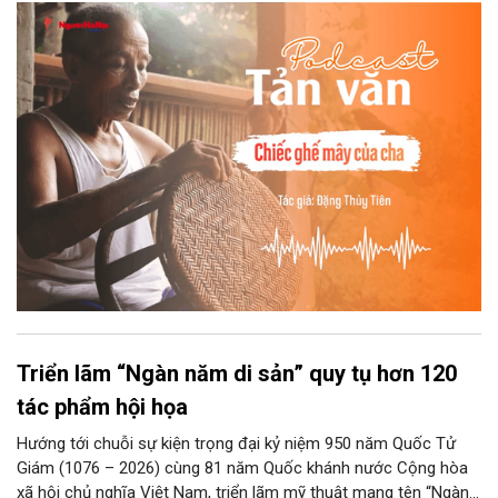
chuyện kể tếu táo của đám trẻ chúng tôi. Chiếc ghế mây phát
ra âm thanh kin kít chịu đựng sức nặng cơ thể con người theo
những điệu cười khúc khích.
Triển lãm “Ngàn năm di sản” quy tụ hơn 120
tác phẩm hội họa
Hướng tới chuỗi sự kiện trọng đại kỷ niệm 950 năm Quốc Tử
Giám (1076 – 2026) cùng 81 năm Quốc khánh nước Cộng hòa
xã hội chủ nghĩa Việt Nam, triển lãm mỹ thuật mang tên “Ngàn