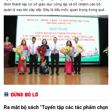
định thành lập cơ sở giáo dục công lập và bổ nhiệm cán bộ
quản lý sau khi sắp xếp. Đây là dấu mốc quan trọng trong quá
trình kiện toàn tổ chức bộ máy, thực hiện chủ trương tinh gọn,
nâng cao hiệu lực, hiệu quả quản lý theo các nghị quyết của
Trung ương và kế hoạch của UBND TP Hà Nội.
Đừng bỏ lỡ
Ra mắt bộ sách "Tuyển tập các tác phẩm chọn