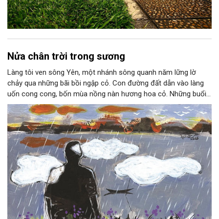
Nửa chân trời trong sương
Làng tôi ven sông Yên, một nhánh sông quanh năm lững lờ
chảy qua những bãi bồi ngập cỏ. Con đường đất dẫn vào làng
uốn cong cong, bốn mùa nồng nàn hương hoa cỏ. Những buổi
hoàng hôn, khi nắng đã dịu xuống phía cuối sông, đám hoa tím
lại thẫm màu như có ai vừa rắc lên một lớp khói.