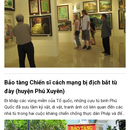
từ Tô Ngọc Vân, Nguyễn Gia Trí đến Sĩ Tốt, Nguyễn Tiến Chung,
Nguyễn Tư Nghiêm, Nguyễn Sáng... và những thế hệ văn nghệ sĩ
sau này, ở họ đều có những sáng tác xuất sắc về xứ Đoài.
Bảo tàng Chiến sĩ cách mạng bị địch bắt tù
đày (huyện Phú Xuyên)
Đi khắp các vùng miền của Tổ quốc, những cựu tù binh Phú
Quốc đã sưu tầm kỷ vật, di vật, tranh ảnh có liên quan đến các
nhà tù trong hai cuộc kháng chiến chống thực dân Pháp và đế
quốc Mỹ xâm lược mà đồng đội và các ông đã trải qua. Hơn 20
năm kiếm tìm và góp nhặt, Bảo tàng Chiến sĩ cách mạng bị