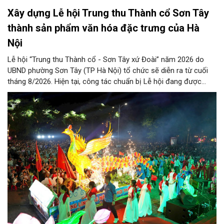
Xây dựng Lễ hội Trung thu Thành cổ Sơn Tây
thành sản phẩm văn hóa đặc trưng của Hà
Nội
Lễ hội “Trung thu Thành cổ - Sơn Tây xứ Đoài” năm 2026 do
UBND phường Sơn Tây (TP Hà Nội) tổ chức sẽ diễn ra từ cuối
tháng 8/2026. Hiện tại, công tác chuẩn bị Lễ hội đang được
chính quyền phường Sơn Tây cùng các phòng, ban, ngành, đơn
vị và 25 tổ dân phố khẩn trương triển khai, tạo khí thế sôi nổi,
sẵn sàng mang đến cho Nhân dân và du khách một mùa Trung
thu quy mô, đặc sắc và giàu bản sắc văn hóa xứ Đoài.