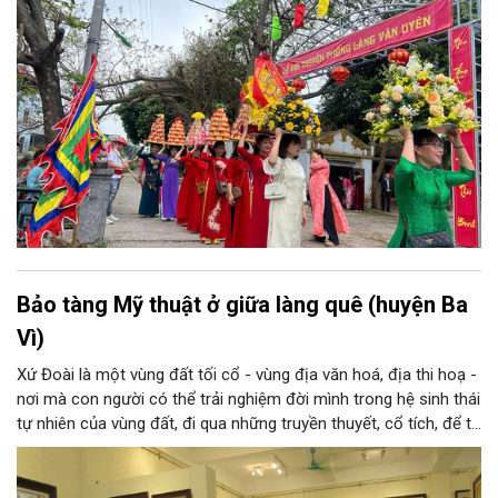
Bảo tàng Mỹ thuật ở giữa làng quê (huyện Ba
Vì)
Xứ Đoài là một vùng đất tối cổ - vùng địa văn hoá, địa thi hoạ -
nơi mà con người có thể trải nghiệm đời mình trong hệ sinh thái
tự nhiên của vùng đất, đi qua những truyền thuyết, cổ tích, để từ
đó tạo nên tâm tính, giọng nói đặc trưng của con người xứ
Đoài. Nắng và gió, núi và sông xứ Đoài đã gợi cảm hứng sáng
tác cho một Tản Đà, một Quang Dũng và nhiều thi nhân, hoạ sĩ: