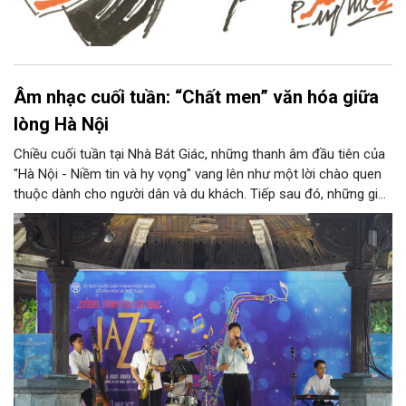
Âm nhạc cuối tuần: “Chất men” văn hóa giữa
lòng Hà Nội
Chiều cuối tuần tại Nhà Bát Giác, những thanh âm đầu tiên của
"Hà Nội - Niềm tin và hy vọng" vang lên như một lời chào quen
thuộc dành cho người dân và du khách. Tiếp sau đó, những giai
điệu jazz kinh điển của thế giới lần lượt cất lên qua phần biểu
diễn của NSƯT Quyền Văn Minh và các nghệ sĩ Bình Minh Jazz
Club, mở ra một không gian âm nhạc giàu cảm xúc ngay giữa
trung tâm Thủ đô.