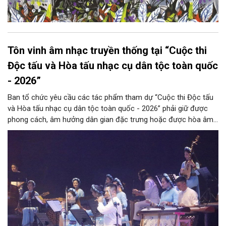
Tôn vinh âm nhạc truyền thống tại “Cuộc thi
Độc tấu và Hòa tấu nhạc cụ dân tộc toàn quốc
- 2026”
Ban tổ chức yêu cầu các tác phẩm tham dự “Cuộc thi Độc tấu
và Hòa tấu nhạc cụ dân tộc toàn quốc - 2026” phải giữ được
phong cách, âm hưởng dân gian đặc trưng hoặc được hòa âm,
phối khí mới trên nền tảng làn điệu âm nhạc truyền thống Việt
Nam, đồng thời phải được trình diễn trực tiếp bằng nhạc cụ dân
tộc.