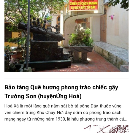
địch bắt tù đày, do chính những người cựu tù năm xưa thành lập
là những minh chứng chân thực về một thời oanh liệt và hào
hùng của dân tộc.
Bảo tàng Quê hương phong trào chiếc gậy
Trường Sơn (huyệnỨng Hoà)
Hoà Xá là một làng quê nằm sát bờ tả sông Đáy, thuộc vùng
ven chiêm trũng Khu Cháy. Nơi đây sớm có phong trào cách
mạng ngay từ những năm 1930, là hậu phương trung thành của
cuộc kháng chiến chống Pháp. Trong công cuộc kháng chiến
chống Mỹ cứu nước, Hòa Xá được xem là quê hương của