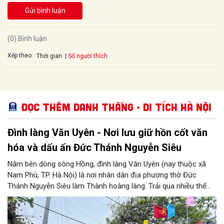
Gửi bình luận
(0) Bình luận
Xếp theo:
Số người thích
Thời gian
Đọc thêm Danh thắng - Di tích Hà Nội
Đình làng Văn Uyên - Nơi lưu giữ hồn cốt văn
hóa và dấu ấn Đức Thánh Nguyễn Siêu
Nằm bên dòng sông Hồng, đình làng Văn Uyên (nay thuộc xã
Nam Phù, TP. Hà Nội) là nơi nhân dân địa phương thờ Đức
Thánh Nguyễn Siêu làm Thành hoàng làng. Trải qua nhiều thế
hệ, ngôi đình không chỉ là không gian sinh hoạt tín ngưỡng của
cộng đồng dân cư mà còn lưu giữ nhiều giá trị lịch sử, văn hóa.