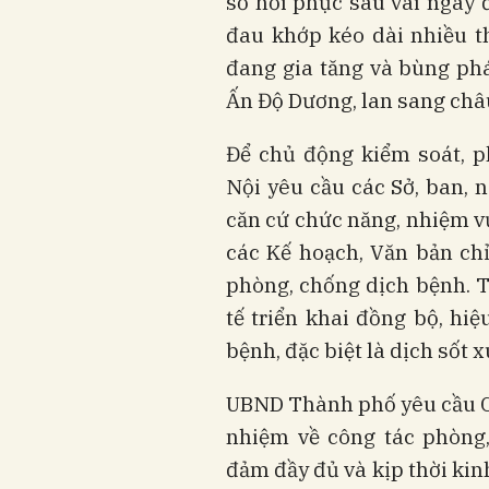
số hồi phục sau vài ngày
đau khớp kéo dài nhiều t
đang gia tăng và bùng phát
Ấn Độ Dương, lan sang châ
Để chủ động kiểm soát, 
Nội yêu cầu các Sở, ban,
căn cứ chức năng, nhiệm vụ
các Kế hoạch, Văn bản ch
phòng, chống dịch bệnh. T
tế triển khai đồng bộ, hi
bệnh, đặc biệt là dịch sốt
UBND Thành phố yêu cầu C
nhiệm về công tác phòng,
đảm đầy đủ và kịp thời kinh