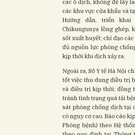
các ổ dịch, không để lây l
các khu vực cửa khẩu và tạ
Hướng dẫn, triển kha
Chikungunya lồng ghép, k
sốt xuất huyết; chỉ đạo các
đủ nguồn lực phòng chống
kịp thời khi dịch xảy ra.
Ngoài ra, Sở Y tế Hà Nội c
tốt việc thu dung điều trị
và điều trị kịp thời; đồn
tránh tình trạng quá tải b
sát phòng chống dịch tại c
có nguy cơ cao. Báo cáo kịp
Phòng bệnh) theo Hệ thốn
theo quy định tại Thông 