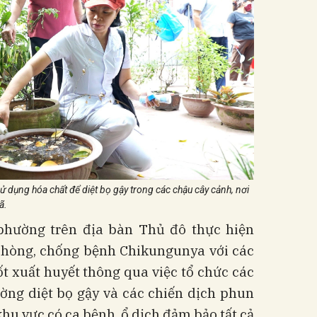
ử dụng hóa chất để diệt bọ gậy trong các chậu cây cảnh, nơi
ã.
phường trên địa bàn Thủ đô thực hiện
phòng, chống bệnh Chikungunya với các
t xuất huyết thông qua việc tổ chức các
ường diệt bọ gậy và các chiến dịch phun
khu vực có ca bệnh, ổ dịch đảm bảo tất cả