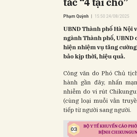
tắc “4 tại chỗ”
Phạm Quỳnh
15:50 24/08/2025
UBND Thành phố Hà Nội vừ
ngành Thành phố, UBND cá
hiện nhiệm vụ tăng cườn
bảo kịp thời, hiệu quả.
Công văn do Phó Chủ tị
hành gần đây, nhấn mạn
nhiễm do vi rút Chikungu
(cùng loại muỗi vằn truyề
tiếp từ người sang người.