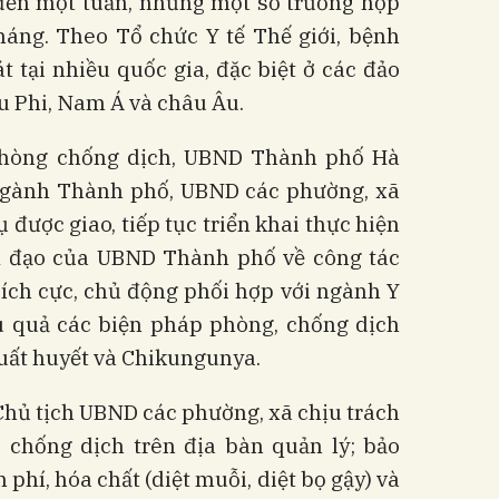
 đến một tuần, nhưng một số trường hợp
háng. Theo Tổ chức Y tế Thế giới, bệnh
 tại nhiều quốc gia, đặc biệt ở các đảo
u Phi, Nam Á và châu Âu.
phòng chống dịch, UBND Thành phố Hà
 ngành Thành phố, UBND các phường, xã
 được giao, tiếp tục triển khai thực hiện
ỉ đạo của UBND Thành phố về công tác
ích cực, chủ động phối hợp với ngành Y
ệu quả các biện pháp phòng, chống dịch
 xuất huyết và Chikungunya.
hủ tịch UBND các phường, xã chịu trách
 chống dịch trên địa bàn quản lý; bảo
 phí, hóa chất (diệt muỗi, diệt bọ gậy) và