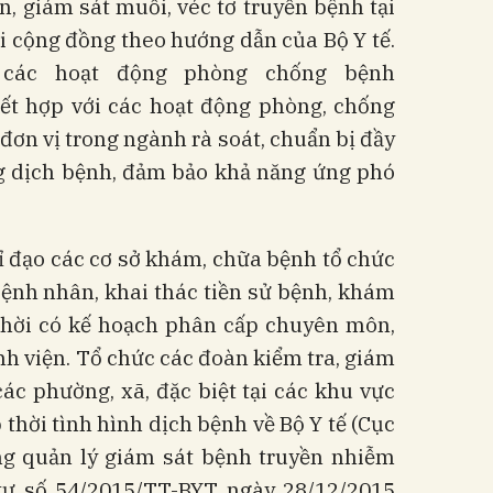
an, giám sát muỗi, véc tơ truyền bệnh tại
i cộng đồng theo hướng dẫn của Bộ Y tế.
i các hoạt động phòng chống bệnh
ết hợp với các hoạt động phòng, chống
 đơn vị trong ngành rà soát, chuẩn bị đầy
 dịch bệnh, đảm bảo khả năng ứng phó
hỉ đạo các cơ sở khám, chữa bệnh tổ chức
 bệnh nhân, khai thác tiền sử bệnh, khám
g thời có kế hoạch phân cấp chuyên môn,
ệnh viện. Tổ chức các đoàn kiểm tra, giám
ác phường, xã, đặc biệt tại các khu vực
 thời tình hình dịch bệnh về Bộ Y tế (Cục
g quản lý giám sát bệnh truyền nhiễm
tư số 54/2015/TT-BYT ngày 28/12/2015