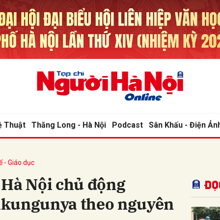
bình luận
ệ Thuật
Thăng Long - Hà Nội
Podcast
Sân Khấu - Điện Ản
ế - Giáo dục
Hủy
G
 Hà Nội chủ động
Đọ
ikungunya theo nguyên