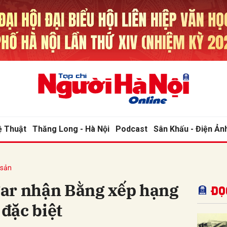
bình luận
ệ Thuật
Thăng Long - Hà Nội
Podcast
Sân Khấu - Điện Ản
 sản
Hủy
G
ar nhận Bằng xếp hạng
Đọ
 đặc biệt