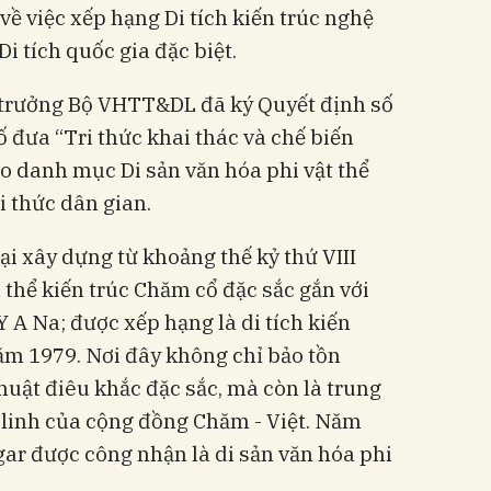
ề việc xếp hạng Di tích kiến trúc nghệ
i tích quốc gia đặc biệt.
ộ trưởng Bộ VHTT&DL đã ký Quyết định số
ưa “Tri thức khai thác và chế biến
 danh mục Di sản văn hóa phi vật thể
i thức dân gian.
i xây dựng từ khoảng thế kỷ thứ VIII
n thể kiến trúc Chăm cổ đặc sắc gắn với
 A Na; được xếp hạng là di tích kiến
ăm 1979. Nơi đây không chỉ bảo tồn
 thuật điêu khắc đặc sắc, mà còn là trung
 linh của cộng đồng Chăm - Việt. Năm
ar được công nhận là di sản văn hóa phi