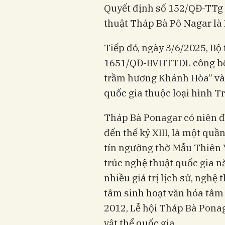
Quyết định số 152/QĐ-TTg v
thuật Tháp Bà Pô Nagar là D
Tiếp đó, ngày 3/6/2025, B
1651/QĐ-BVHTTDL công bố đ
trầm hương Khánh Hòa” vào
quốc gia thuộc loại hình Tr
Tháp Bà Ponagar có niên đạ
đến thế kỷ XIII, là một quầ
tín ngưỡng thờ Mẫu Thiên Y
trúc nghệ thuật quốc gia n
nhiều giá trị lịch sử, nghệ
tâm sinh hoạt văn hóa tâm
2012, Lễ hội Tháp Bà Ponag
vật thể quốc gia.