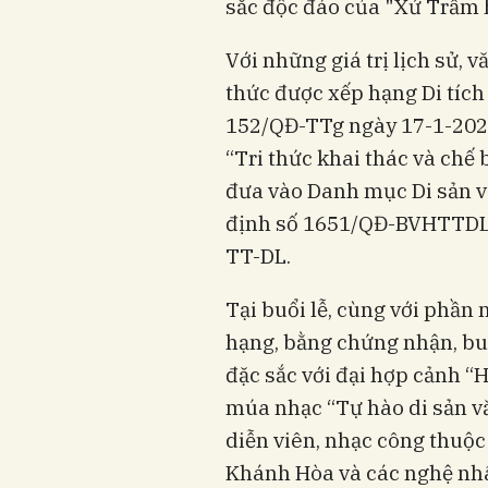
sắc độc đáo của "Xứ Trầm 
Với những giá trị lịch sử, 
thức được xếp hạng Di tích
152/QĐ-TTg ngày 17-1-2025
“Tri thức khai thác và ch
đưa vào Danh mục Di sản vă
định số 1651/QĐ-BVHTTDL 
TT-DL.
Tại buổi lễ, cùng với phần
hạng, bằng chứng nhận, buổ
đặc sắc với đại hợp cảnh “
múa nhạc “Tự hào di sản vă
diễn viên, nhạc công thuộc
Khánh Hòa và các nghệ nhâ