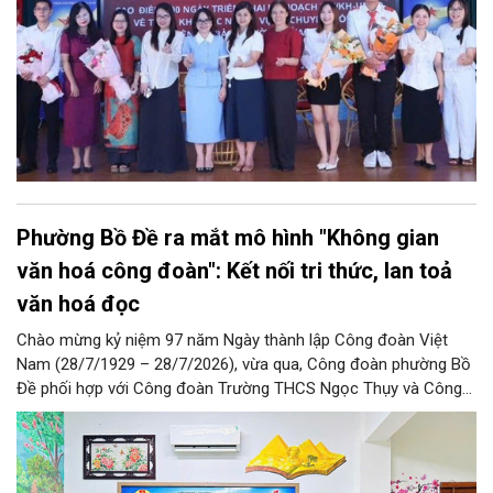
Phường Bồ Đề ra mắt mô hình "Không gian
văn hoá công đoàn": Kết nối tri thức, lan toả
văn hoá đọc
Chào mừng kỷ niệm 97 năm Ngày thành lập Công đoàn Việt
Nam (28/7/1929 – 28/7/2026), vừa qua, Công đoàn phường Bồ
Đề phối hợp với Công đoàn Trường THCS Ngọc Thụy và Công
đoàn Trường Tiểu học Ái Mộ B tổ chức Lễ ra mắt Mô hình
“Không gian văn hóa công đoàn”.