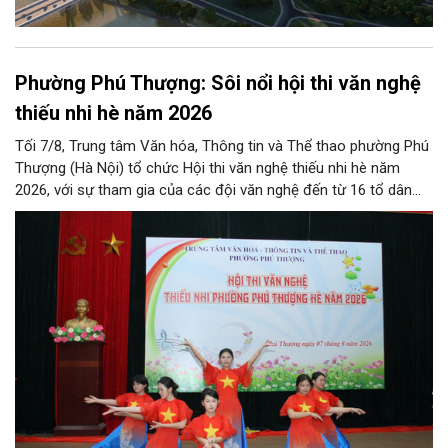
Phường Phú Thượng: Sôi nổi hội thi văn nghệ
thiếu nhi hè năm 2026
Tối 7/8, Trung tâm Văn hóa, Thông tin và Thể thao phường Phú
Thượng (Hà Nội) tổ chức Hội thi văn nghệ thiếu nhi hè năm
2026, với sự tham gia của các đội văn nghệ đến từ 16 tổ dân
phố trên địa bàn.