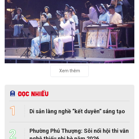
Xem thêm
Đọc nhiều
1
Di sản làng nghề “kết duyên” sáng tạo
2
Phường Phú Thượng: Sôi nổi hội thi văn
nghệ thiếu nhi hè năm 2026