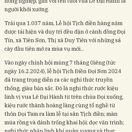
nông nghiệp, gắn với tên tuổi vua Lê Đại Hành là
người khởi xướng.
Trải qua 1.037 năm, Lễ hội Tịch điền hàng năm
được tái hiện và duy trì đều đặn ở cánh đồng Đọi
Tín, xã Tiên Sơn, Thị xã Duy Tiên với những sá
cày đầu tiên mở ra mùa vụ mới...
Vào ngày chính hội mùng 7 tháng Giêng (tức
ngày 16.2.2024), lễ hội Tịch Điền Đọi Sơn 2024
đã trang trọng diễn ra các nghi thức truyền
thống, giàu bản sắc. Đó là nghi thức rước kiệu
linh vị vua Lê Đại Hành từ trên chùa Đọi xuống,
kiệu rước thành hoàng làng cùng tổ nghề từ
thôn Đọi Tam ra làm lễ tại sân Tịch điền; màn
múa rồng và đánh trống khai hội; đọc văn trình;
nghi thức nhập linh khí quân vương và thực