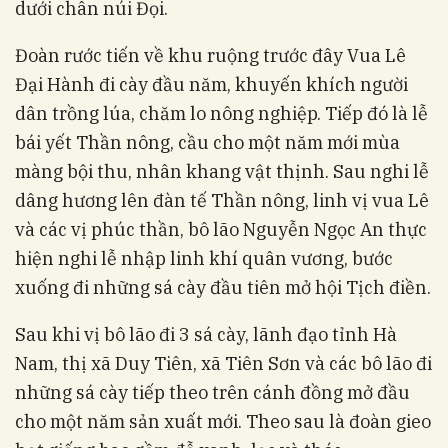
dưới chân núi Đọi.
Đoàn rước tiến về khu ruộng trước đây Vua Lê
Đại Hành đi cày đầu năm, khuyến khích người
dân trồng lúa, chăm lo nông nghiệp. Tiếp đó là lễ
bái yết Thần nông, cầu cho một năm mới mùa
màng bội thu, nhân khang vật thịnh. Sau nghi lễ
dâng hương lên đàn tế Thần nông, linh vị vua Lê
và các vị phúc thần, bô lão Nguyễn Ngọc An thực
hiện nghi lễ nhập linh khí quân vương, bước
xuống đi những sá cày đầu tiên mở hội Tịch điền.
Sau khi vị bô lão đi 3 sá cày, lãnh đạo tỉnh Hà
Nam, thị xã Duy Tiên, xã Tiên Sơn và các bô lão đi
những sá cày tiếp theo trên cánh đồng mở đầu
cho một năm sản xuất mới. Theo sau là đoàn gieo