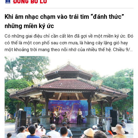
Đừng bỏ lỡ
Khi âm nhạc chạm vào trái tim “đánh thức”
những miền ký ức
Có những giai điệu chỉ cần cất lên đã gợi về một miền ký ức. Đó
có thể là một con phố sau cơn mưa, là hàng cây lặng gió hay
một khoảng trời mang theo nỗi nhớ của nhiều thế hệ. Chiều 9/8,
tại Nhà Bát Giác - Vườn hoa Lý Thái Tổ, chương trình “Âm nhạc
cuối tuần” sẽ mở ra một không gian như thế, nơi mỗi tác phẩm
trở thành một lát cắt tinh tế về vẻ đẹp của con người và đời
sống.