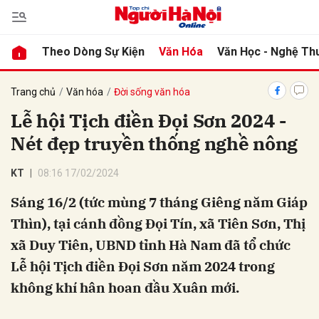
Theo Dòng Sự Kiện
Văn Hóa
Văn Học - Nghệ Th
bình luận
Trang chủ
Văn hóa
Đời sống văn hóa
Lễ hội Tịch điền Đọi Sơn 2024 -
Nét đẹp truyền thống nghề nông
KT
08:16 17/02/2024
Sáng 16/2 (tức mùng 7 tháng Giêng năm Giáp
Thìn), tại cánh đồng Đọi Tín, xã Tiên Sơn, Thị
Hủy
G
xã Duy Tiên, UBND tỉnh Hà Nam đã tổ chức
Lễ hội Tịch điền Đọi Sơn năm 2024 trong
không khí hân hoan đầu Xuân mới.