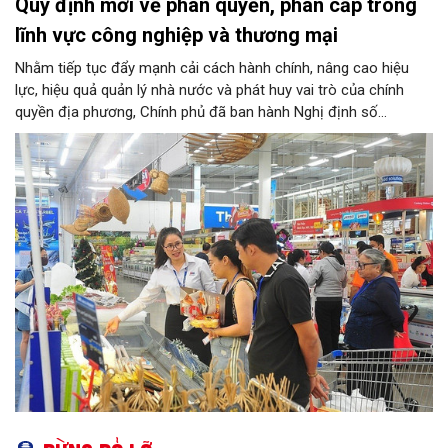
Quy định mới về phân quyền, phân cấp trong
lĩnh vực công nghiệp và thương mại
Nhằm tiếp tục đẩy mạnh cải cách hành chính, nâng cao hiệu
lực, hiệu quả quản lý nhà nước và phát huy vai trò của chính
quyền địa phương, Chính phủ đã ban hành Nghị định số
146/2025/NĐ-CP ngày 12/6/2025 quy định về phân quyền, phân
cấp trong lĩnh vực công nghiệp và thương mại. Trong đó, lĩnh
vực bảo vệ quyền lợi người tiêu dùng có nhiều nội dung quan
trọng được phân cấp cho địa phương, góp phần đưa hoạt động
hỗ trợ người tiêu dùng đến gần người dân hơn.