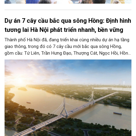
Dự án 7 cây cầu bắc qua sông Hồng: Định hình
tương lai Hà Nội phát triển nhanh, bền vững
Thành phố Hà Nội đã, đang triển khai cùng nhiều dự án hạ tầng
giao thông, trong đó có 7 cây cầu mới bắc qua sông Hồng,
gồm cầu: Tứ Liên, Trần Hưng Đạo, Thượng Cát, Ngọc Hồi, Hồng
Hà, Mễ Sở và Vân Phúc. 7 cây cầu này vừa giải bài toán hạ tầng
giao thông Thủ đô, vừa thể hiện tầm nhìn chiến lược và cuộc
cách mạng không gian để định hình tương lai phát triển bền
vững Thủ đô trong kỷ nguyên mới.