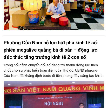
Phường Cửa Nam nỗ lực bứt phá kinh tế số:
phiên megalive quảng bá di sản – động lực
đúc thúc tăng trưởng kinh tế 2 con số
Trong bối cảnh chuyển đổi số đang trở thành động lực then
chốt cho sự phát triển toàn diện của Thủ đô, UBND phường
Cửa Nam đã khẳng định bước đi tiên phong đầy sáng tạo khi tổ
chức phiên livestream đặc biệt với chủ đề: “MEGALIVE -
Phường Cửa Nam – Khám phá di sản, kết nối văn hóa”. Sự kiện
diễn ra ngày 31/7 do phường Cửa Nam tổ chức đã thu hút sự
quan tâm đông đảo của hàng ngàn cán bộ, đảng viên, người
dân trên kênh TikTok chính thức của UBND phường Cửa Nam và
các kênh của đơn vị đồng hành.