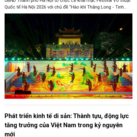
UBND Thành phố Hà Nội tổ chức Lễ khai mạc Festival Võ thuật
Quốc tế Hà Nội 2026 với chủ đề "Hào khí Thăng Long - Tinh
hoa võ Việt". Lần đầu tiên được tổ chức, Festival đánh dấu
bước đi mới của Thủ đô trong việc xây dựng một sự kiện văn
hóa - thể thao mang tầm quốc tế, góp phần tôn vinh truyền
thống thượng võ dân tộc, quảng bá hình ảnh Hà Nội và thúc đẩy
giao lưu văn hóa, thể thao với bạn bè thế giới.
Phát triển kinh tế di sản: Thành tựu, động lực
tăng trưởng của Việt Nam trong kỷ nguyên
mới