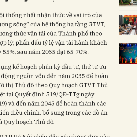
i thống nhất nhận thức về vai trò của
“xương sống” của hệ thống hạ tầng GTVT,
hương thức vận tải của Thành phố theo
ợp lý; phấn đấu tỷ lệ vận tải hành khách
0-55%, sau năm 2035 đạt 65-70%.
dựng kế hoạch phân kỳ đầu tư, thứ tự ưu
y động nguồn vốn đến năm 2035 để hoàn
đô thị Thủ đô theo Quy hoạch GTVT Thủ
ệt tại Quyết định 519/QĐ-TTg ngày
19) và đến năm 2045 để hoàn thành các
kiến điều chỉnh, bổ sung trong các đồ án
à Quy hoạch Thủ đô.
D TP Hà Nội phấn đấu xây dựng, đưa vào