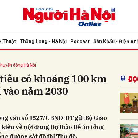
bình luận
ệ Thuật
Thăng Long - Hà Nội
Podcast
Sân Khấu - Điện Ản
huyển động Hà Nội
 tiêu có khoảng 100 km
Đọ
ị vào năm 2030
Hủy
G
ông văn số 1527/UBND-ĐT gửi Bộ Giao
ý kiến về nội dung Dự thảo Đề án tổng
ống đường sắt đô thị Thủ đô.