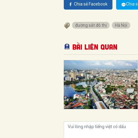
Chia sẻ Facebook
Chia s
đường sắt đô thị
Hà Nội
Bài liên quan