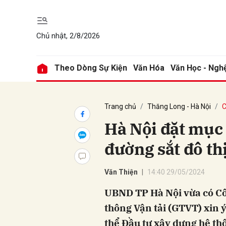
Chủ nhật, 2/8/2026
Gửi 
Theo Dòng Sự Kiện
Văn Hóa
Văn Học - Ngh
Trang chủ
Thăng Long - Hà Nội
C
Hà Nội đặt mục
đường sắt đô th
Văn Thiện
14:40 29/05/2024
UBND TP Hà Nội vừa có C
thông Vận tải (GTVT) xin 
thể Đầu tư xây dựng hệ th