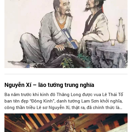
chánh.
Nguyễn Xí – lão tướng trung nghĩa
Ba năm trước khi kinh đô Thăng Long được vua Lê Thái Tổ
ban tên đẹp “Đông Kinh”, danh tướng Lam Sơn khởi nghĩa,
công thần triều Lê sơ Nguyễn Xí, thật ra, đã chính thức là
“người Đông Kinh” rồi. Ấy là khi ông đem cả cuộc sống của
mình lần đầu tiên đặt cược vào và gắn bó với sứ mạng giải
phóng đất và người nơi đây, vừa khỏi ách chiếm đóng của