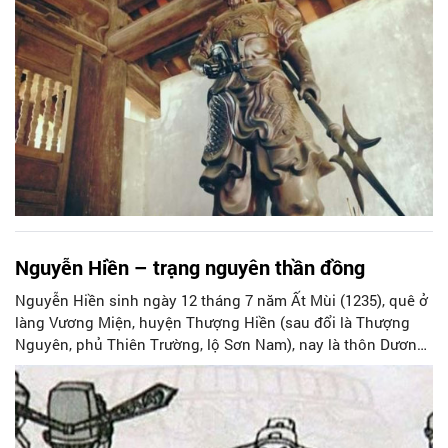
giặc Minh, vừa khỏi mang cái tên Đông Quan do chúng áp
đặt, bằng một trận đánh tử sinh, quyết liệt.
Nguyễn Hiền – trạng nguyên thần đồng
Nguyễn Hiền sinh ngày 12 tháng 7 năm Ất Mùi (1235), quê ở
làng Vương Miện, huyện Thượng Hiền (sau đổi là Thượng
Nguyên, phủ Thiên Trường, lộ Sơn Nam), nay là thôn Dương
A, xã Nam Thắng, huyện Nam Trực, tỉnh Nam Định.