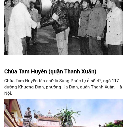
tài sơ tán ở hầm trong núi, phi công và chuyên gia sơ tán
chủ yếu ở Phú Cường xã ven sông Cà Lồ.
Chùa Tam Huyền (quận Thanh Xuân)
Chùa Tam Huyền tên chữ là Sùng Phúc tự ở số 47, ngõ 117
đường Khương Đình, phường Hạ Đình, quận Thanh Xuân, Hà
Nội.