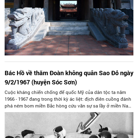
Bác Hồ về thăm Đoàn không quân Sao Đỏ ngày
9/2/1967 (huyện Sóc Sơn)
Cuộc kháng chiến chống đế quốc Mỹ của dân tộc ta năm
1966 - 1967 đang trong thời kỳ ác liệt: địch điên cuồng đánh
phá ném bom miền Bắc hòng cứu vãn sự sa lầy ở miền Nam
và ngăn chặn sự chi viện của miền Bắc. Lúc bấy giờ xã Phú
Cường thuộc huyện Kim Anh, tỉnh Vĩnh Phúc rất gần với sân
bay Nội Bài (còn có tên gọi là sân bay Hương Gia). Không
quân ta cất cánh đánh địch ở sân bay, nhưng máy bay, khí