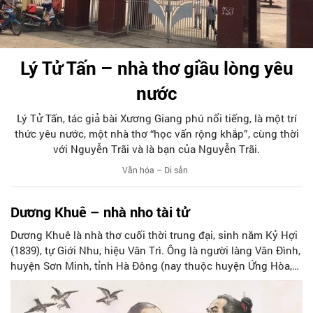
Lý Tử Tấn – nhà thơ giầu lòng yêu
nước
Lý Tử Tấn, tác giả bài Xương Giang phú nổi tiếng, là một trí
thức yêu nước, một nhà thơ “học vấn rộng khắp”, cùng thời
với Nguyễn Trãi và là bạn của Nguyễn Trãi.
Văn hóa – Di sản
Dương Khuê – nhà nho tài tử
Dương Khuê là nhà thơ cuối thời trung đại, sinh năm Kỷ Hợi
(1839), tự Giới Nhu, hiệu Vân Trì. Ông là người làng Vân Đình,
huyện Sơn Minh, tỉnh Hà Đông (nay thuộc huyện Ứng Hòa,
ngoại thành Hà Nội). Xuất thân trong gia đình có truyền
thống Nho học, Dương Khuê đỗ Tiến sĩ năm 1868, từng giữ
chức Tri phủ Bình Giang (Hải Dương) rồi được thăng Bố