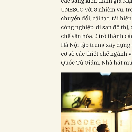
các sáng kiến tham gia Mạ
UNESCO với 8 nhiệm vụ, tr
chuyển đổi, cải tạo, tái hiệ
công nghiệp, di sản đô thị, d
chế văn hóa...) trở thành c
Hà Nội tập trung xây dựng
cơ sở các thiết chế ngành 
Quốc Tử Giám, Nhà hát mú