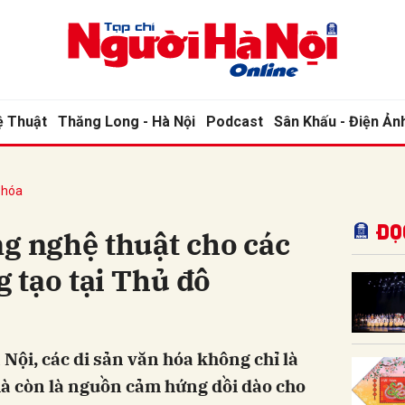
bình luận
ệ Thuật
Thăng Long - Hà Nội
Podcast
Sân Khấu - Điện Ản
 hóa
Đọ
 nghệ thuật cho các
 tạo tại Thủ đô
Hủy
G
Nội, các di sản văn hóa không chỉ là
mà còn là nguồn cảm hứng dồi dào cho