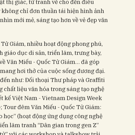
 thị giác, từ tranh vẽ cho đến điêu
không chỉ đơn thuần tái hiện hình ảnh
 nhìn mới mẻ, sáng tạo hơn về vẻ đẹp văn
c Tử Giám, nhiều hoạt động phong phú,
giáo dục di sản, triển lãm, trưng bày,
c về Văn Miếu - Quốc Tử Giám… đã góp
n mang hơi thở của cuộc sống đương đại.
đến như: Đối thoại Thư pháp và Graffiti
 chất liệu văn hóa trong sáng tạo nghệ
iết kế Việt Nam - Vietnam Design Week
); Tour đêm Văn Miếu - Quốc Tử Giám:
o học” (hoạt động ứng dụng công nghệ
iển lãm tranh “Dân gian trong gen Z”
 tử” với các workshop và talkshow trải