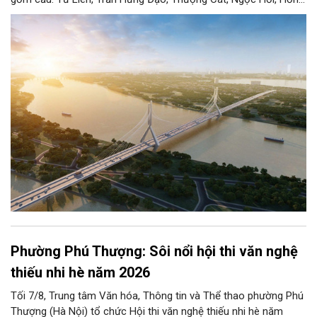
Hà, Mễ Sở và Vân Phúc. 7 cây cầu này vừa giải bài toán hạ tầng
giao thông Thủ đô, vừa thể hiện tầm nhìn chiến lược và cuộc
cách mạng không gian để định hình tương lai phát triển bền
vững Thủ đô trong kỷ nguyên mới.
Phường Phú Thượng: Sôi nổi hội thi văn nghệ
thiếu nhi hè năm 2026
Tối 7/8, Trung tâm Văn hóa, Thông tin và Thể thao phường Phú
Thượng (Hà Nội) tổ chức Hội thi văn nghệ thiếu nhi hè năm