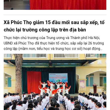
Xã Phúc Thọ giảm 15 đầu mối sau sắp xếp, tổ
chức lại trường công lập trên địa bàn
Thực hiện chủ trương của Trung ương và Thành phố Hà Nội,
UBND xã Phúc Thọ đã thực hiện tổ chức, sắp xếp lại 26 trường
công lập (mầm non, tiểu học và trung học cơ sở) hoạt động
độc lập thành 11 trường. Sau khi sắp xếp, xã Phúc Thọ giảm 15
đầu mối đơn vị, tỷ lệ tinh gọn đạt 57,69%.