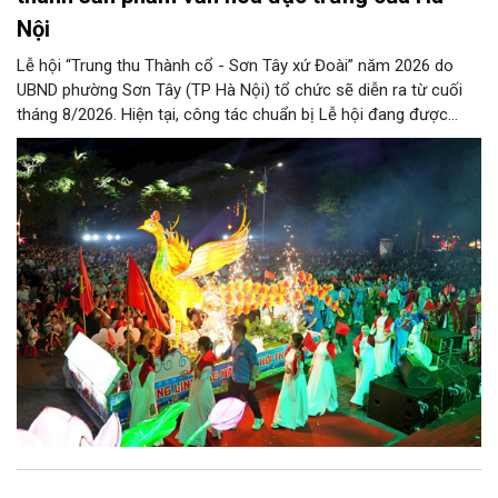
Nội
Lễ hội “Trung thu Thành cổ - Sơn Tây xứ Đoài” năm 2026 do
UBND phường Sơn Tây (TP Hà Nội) tổ chức sẽ diễn ra từ cuối
tháng 8/2026. Hiện tại, công tác chuẩn bị Lễ hội đang được
chính quyền phường Sơn Tây cùng các phòng, ban, ngành, đơn
vị và 25 tổ dân phố khẩn trương triển khai, tạo khí thế sôi nổi,
sẵn sàng mang đến cho Nhân dân và du khách một mùa Trung
thu quy mô, đặc sắc và giàu bản sắc văn hóa xứ Đoài.