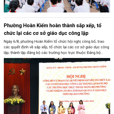
Phường Hoàn Kiếm hoàn thành sắp xếp, tổ
chức lại các cơ sở giáo dục công lập
Ngày 6/8, phường Hoàn Kiếm tổ chức hội nghị công bố, trao
các quyết định về sắp xếp, tổ chức lại các cơ sở giáo dục công
lập; thành lập đảng bộ các trường học trực thuộc Đảng bộ
phường, chỉ định các đồng chí tham gia cấp ủy, Bí thư, Phó Bí
thư Đảng ủy, bổ nhiệm cán bộ lãnh đạo, quản lý giáo dục.