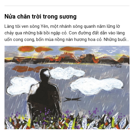
Nửa chân trời trong sương
Làng tôi ven sông Yên, một nhánh sông quanh năm lững lờ
chảy qua những bãi bồi ngập cỏ. Con đường đất dẫn vào làng
uốn cong cong, bốn mùa nồng nàn hương hoa cỏ. Những buổi
hoàng hôn, khi nắng đã dịu xuống phía cuối sông, đám hoa tím
lại thẫm màu như có ai vừa rắc lên một lớp khói.