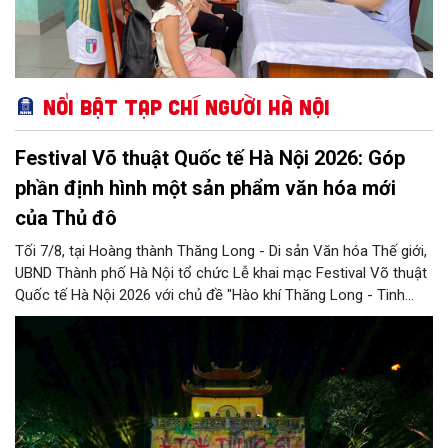
Nổi bật Tạp chí Người Hà Nội
Festival Võ thuật Quốc tế Hà Nội 2026: Góp
phần định hình một sản phẩm văn hóa mới
của Thủ đô
Tối 7/8, tại Hoàng thành Thăng Long - Di sản Văn hóa Thế giới,
UBND Thành phố Hà Nội tổ chức Lễ khai mạc Festival Võ thuật
Quốc tế Hà Nội 2026 với chủ đề "Hào khí Thăng Long - Tinh
hoa võ Việt". Lần đầu tiên được tổ chức, Festival đánh dấu
bước đi mới của Thủ đô trong việc xây dựng một sự kiện văn
hóa - thể thao mang tầm quốc tế, góp phần tôn vinh truyền
thống thượng võ dân tộc, quảng bá hình ảnh Hà Nội và thúc đẩy
giao lưu văn hóa, thể thao với bạn bè thế giới.