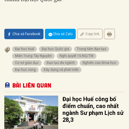
Chia sẻ Facebook
Chia sẻ Zalo
Copy link
Đại học Huế
Đại học Quốc gia
Trung tâm đạo tạo
Miền Trung Tây Nguyên
Nghị quyết 15-NQ/TW
Cơ sở giáo dục
Đạo tạo đa ngành
Nghiên cứu khoa học
Đại học vùng
Xây dựng và phát triển
Bài liên quan
Đại học Huế công bố
điểm chuẩn, cao nhất
ngành Sư phạm Lịch sử
28,3