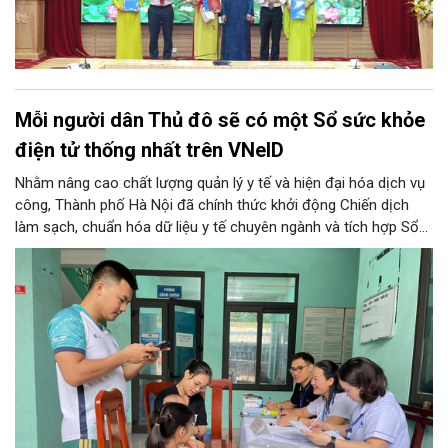
Mỗi người dân Thủ đô sẽ có một Sổ sức khỏe
điện tử thống nhất trên VNeID
Nhằm nâng cao chất lượng quản lý y tế và hiện đại hóa dịch vụ
công, Thành phố Hà Nội đã chính thức khởi động Chiến dịch
làm sạch, chuẩn hóa dữ liệu y tế chuyên ngành và tích hợp Sổ
sức khỏe điện tử trên ứng dụng VNeID. Chương trình trọng điểm
này hứa hẹn giúp mỗi người dân Thủ đô làm chủ một hồ sơ sức
khỏe điện tử duy nhất, cho phép theo dõi và chăm sóc sức
khỏe toàn diện theo vòng đời trên không gian mạng.