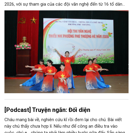
2026, với sự tham gia của các đội văn nghệ đến từ 16 tổ dân
phố trên địa bàn.
[Podcast] Truyện ngắn: Đối diện
Cháu mang bài về, nghiên cứu kĩ rồi đem lại cho chú. Bài viết
này chú thấy chưa hợp lí. Nếu như để công an điều tra vào
cuộc, chú e… chúng ta phải làm nhiều bước nữa đấy. Sẵn sàng