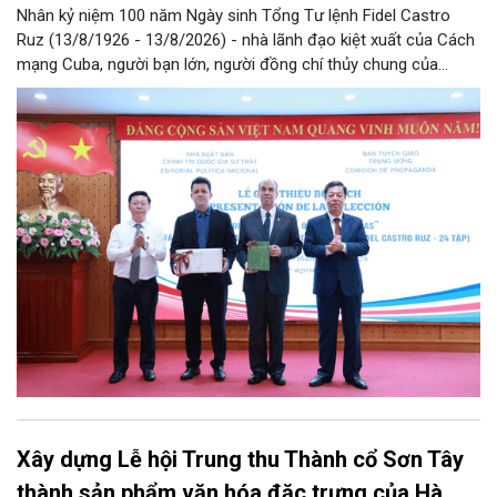
Nhân kỷ niệm 100 năm Ngày sinh Tổng Tư lệnh Fidel Castro
Ruz (13/8/1926 - 13/8/2026) - nhà lãnh đạo kiệt xuất của Cách
mạng Cuba, người bạn lớn, người đồng chí thủy chung của
Đảng, Nhà nước và nhân dân Việt Nam, chiều 5/8, tại Hà Nội,
Nhà xuất bản Chính trị quốc gia Sự thật phối hợp với Ban Tuyên
giáo Trung ương tổ chức Lễ giới thiệu bộ sách “Tuyển tập các
tác phẩm chọn lọc của Tổng Tư lệnh Fidel Castro Ruz” gồm 24
tập bằng tiếng Tây Ban Nha.
Xây dựng Lễ hội Trung thu Thành cổ Sơn Tây
thành sản phẩm văn hóa đặc trưng của Hà