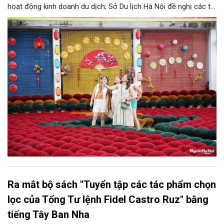
hoạt động kinh doanh du dịch; Sở Du lịch Hà Nội đề nghị các tổ
chức, đơn vị, doanh nghiệp kinh doanh dịch vụ lữ hành trên địa
bàn thành phố thực hiện một số nội dung quan trọng. Qua đó
góp phần thực hiện thắng lợi các mục tiêu phát triển du lịch Hà
Nội năm 2026 và giai đoạn tiếp theo.
Ra mắt bộ sách "Tuyển tập các tác phẩm chọn
lọc của Tổng Tư lệnh Fidel Castro Ruz" bằng
tiếng Tây Ban Nha