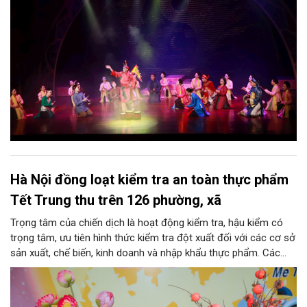
ức, mà là làm thế nào để những giá trị ấy trở thành nguồn lực
phát triển, thành sức mạnh mềm, thành động lực sáng tạo,
thành năng lực cạnh tranh của Thủ đô.
Hà Nội đồng loạt kiểm tra an toàn thực phẩm
Tết Trung thu trên 126 phường, xã
Trọng tâm của chiến dịch là hoạt động kiểm tra, hậu kiểm có
trọng tâm, ưu tiên hình thức kiểm tra đột xuất đối với các cơ sở
sản xuất, chế biến, kinh doanh và nhập khẩu thực phẩm. Các
nhóm mặt hàng tiêu thụ mạnh như bánh Trung thu, bánh mứt
kẹo, rượu, bia, nước giải khát, phụ gia thực phẩm...