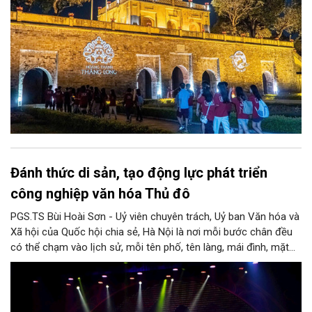
Đánh thức di sản, tạo động lực phát triển
công nghiệp văn hóa Thủ đô
PGS.TS Bùi Hoài Sơn - Uỷ viên chuyên trách, Uỷ ban Văn hóa và
Xã hội của Quốc hội chia sẻ, Hà Nội là nơi mỗi bước chân đều
có thể chạm vào lịch sử, mỗi tên phố, tên làng, mái đình, mặt
hồ, nếp nhà, câu hát, món ăn, làn điệu, nghề thủ công đều có
thể kể một câu chuyện về chiều sâu văn hiến của dân tộc.
Nhưng trong kỷ nguyên mới, câu hỏi đặt ra không chỉ Hà Nội có
bao nhiêu di sản, bao nhiêu văn nghệ sĩ, trí thức, không gian ký