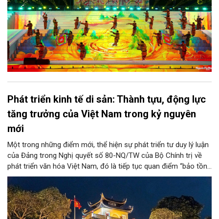
Phát triển kinh tế di sản: Thành tựu, động lực
tăng trưởng của Việt Nam trong kỷ nguyên
mới
Một trong những điểm mới, thể hiện sự phát triển tư duy lý luận
của Đảng trong Nghị quyết số 80-NQ/TW của Bộ Chính trị về
phát triển văn hóa Việt Nam, đó là tiếp tục quan điểm “bảo tồn
và phát huy giá trị di sản văn hóa gắn kết với phát triển kinh tế -
xã hội và du lịch”; đồng thời, nâng lên một tầm cao mới: “phát
triển kinh tế di sản”.