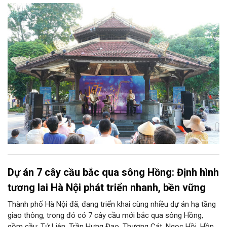
tại Nhà Bát Giác - Vườn hoa Lý Thái Tổ, chương trình “Âm nhạc
cuối tuần” sẽ mở ra một không gian như thế, nơi mỗi tác phẩm
trở thành một lát cắt tinh tế về vẻ đẹp của con người và đời
sống.
Dự án 7 cây cầu bắc qua sông Hồng: Định hình
tương lai Hà Nội phát triển nhanh, bền vững
Thành phố Hà Nội đã, đang triển khai cùng nhiều dự án hạ tầng
giao thông, trong đó có 7 cây cầu mới bắc qua sông Hồng,
gồm cầu: Tứ Liên, Trần Hưng Đạo, Thượng Cát, Ngọc Hồi, Hồng