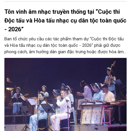
Tôn vinh âm nhạc truyền thống tại “Cuộc thi
Độc tấu và Hòa tấu nhạc cụ dân tộc toàn quốc
- 2026”
Ban tổ chức yêu cầu các tác phẩm tham dự “Cuộc thi Độc tấu
và Hòa tấu nhạc cụ dân tộc toàn quốc - 2026” phải giữ được
phong cách, âm hưởng dân gian đặc trưng hoặc được hòa âm,
phối khí mới trên nền tảng làn điệu âm nhạc truyền thống Việt
Nam, đồng thời phải được trình diễn trực tiếp bằng nhạc cụ dân
tộc.