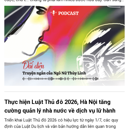
thì tiếp tục nhé! Chú Minh cầm tập bài viết đưa lại cho Thy. Cô
ngại ngùng đỡ lấy. Đây là lần thứ ba, loạt bài phóng sự của mình
bị Tổng biên tập kêu lên để trả lại...
Thực hiện Luật Thủ đô 2026, Hà Nội tăng
cường quản lý nhà nước về dịch vụ lữ hành
Triển khai Luật Thủ đô 2026 có hiệu lực từ ngày 1/7, các quy
định của Luật Du lịch và văn bản hướng dẫn liên quan trong