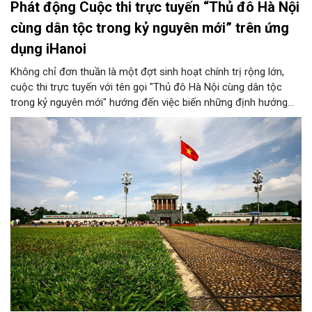
Phát động Cuộc thi trực tuyến “Thủ đô Hà Nội
cùng dân tộc trong kỷ nguyên mới” trên ứng
dụng iHanoi
Không chỉ đơn thuần là một đợt sinh hoạt chính trị rộng lớn,
cuộc thi trực tuyến với tên gọi "Thủ đô Hà Nội cùng dân tộc
trong kỷ nguyên mới" hướng đến việc biến những định hướng
chiến lược trong Nghị quyết số 02-NQ/TW của Bộ Chính trị
thành niềm tin, thành nhận thức chung của mỗi người dân.