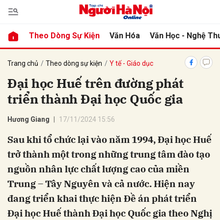
Theo Dòng Sự Kiện
Văn Hóa
Văn Học - Nghệ Th
bình luận
Trang chủ
Theo dòng sự kiện
Y tế - Giáo dục
Đại học Huế trên đường phát
triển thành Đại học Quốc gia
Hương Giang
17/11/2024 15:56
Sau khi tổ chức lại vào năm 1994, Đại học Huế
trở thành một trong những trung tâm đào tạo
Hủy
G
nguồn nhân lực chất lượng cao của miền
Trung – Tây Nguyên và cả nước. Hiện nay
đang triển khai thực hiện Đề án phát triển
Đại học Huế thành Đại học Quốc gia theo Nghị