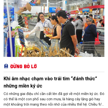
vực bảo vệ quyền lợi người tiêu dùng có nhiều nội dung quan
trọng được phân cấp cho địa phương, góp phần đưa hoạt động
hỗ trợ người tiêu dùng đến gần người dân hơn.
Đừng bỏ lỡ
Khi âm nhạc chạm vào trái tim “đánh thức”
những miền ký ức
Có những giai điệu chỉ cần cất lên đã gợi về một miền ký ức. Đó
có thể là một con phố sau cơn mưa, là hàng cây lặng gió hay
một khoảng trời mang theo nỗi nhớ của nhiều thế hệ. Chiều 9/8,