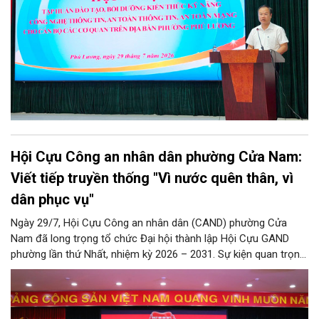
chuyên môn trên địa bàn phường.
Hội Cựu Công an nhân dân phường Cửa Nam:
Viết tiếp truyền thống "Vì nước quên thân, vì
dân phục vụ"
Ngày 29/7, Hội Cựu Công an nhân dân (CAND) phường Cửa
Nam đã long trọng tổ chức Đại hội thành lập Hội Cựu GAND
phường lần thứ Nhất, nhiệm kỳ 2026 – 2031. Sự kiện quan trọng
này đánh dấu mốc kiện toàn tổ chức, mở ra chặng đường mới
nhằm tập hợp, đoàn kết và phát huy tối đa kinh nghiệm, trí tuệ
của lực lượng cựu CAND trong công tác giữ gìn an ninh trật tự,
phục vụ Nhân dân và phát triển địa phương.