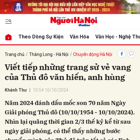
bình luận
Theo Dòng Sự Kiện
Văn Hóa
Văn Học - Nghệ Th
Trang chủ
Thăng Long - Hà Nội
Chuyển động Hà Nội
Viết tiếp những trang sử vẻ vang
của Thủ đô văn hiến, anh hùng
Khánh Thư
10:54 10/10/2024
Năm 2024 đánh dấu mốc son 70 năm Ngày
Hủy
G
Giải phóng Thủ đô (10/10/1954 - 10/10/2024).
Nhìn lại quãng thời gian 2/3 thế kỷ kể từ sau
ngày giải phóng, có thể thấy những bước