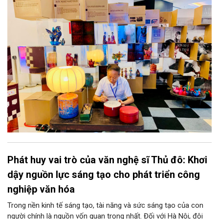
sản. Từ những cuộc “kết duyên” đầy cảm hứng ấy, Hà Nội đang
khơi thông mạch ngầm của hệ sinh thái thủ công, biến vốn cổ
thành động lực bền vững cho tương lai.
Phát huy vai trò của văn nghệ sĩ Thủ đô: Khơi
dậy nguồn lực sáng tạo cho phát triển công
nghiệp văn hóa
Trong nền kinh tế sáng tạo, tài năng và sức sáng tạo của con
người chính là nguồn vốn quan trọng nhất. Đối với Hà Nội, đội