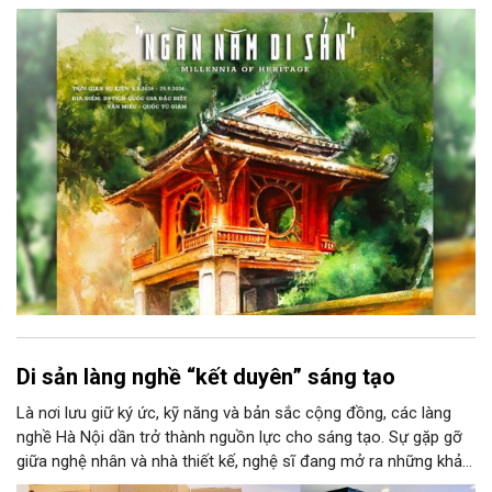
năm di sản” sẽ chính thức khai mạc vào ngày 8/8 tại Nhà Thái
Học, Di tích Quốc gia đặc biệt Văn Miếu – Quốc Tử Giám. Sự
kiện kéo dài đến ngày 25/9/2026 hứa hẹn trở thành điểm đến
văn hóa đầy sức hút, góp phần làm phong phú đời sống nghệ
thuật của Thủ đô trong mùa thu này.
Di sản làng nghề “kết duyên” sáng tạo
Là nơi lưu giữ ký ức, kỹ năng và bản sắc cộng đồng, các làng
nghề Hà Nội dần trở thành nguồn lực cho sáng tạo. Sự gặp gỡ
giữa nghệ nhân và nhà thiết kế, nghệ sĩ đang mở ra những khả
năng phát triển mới cho thủ công đương đại trên nền tảng di