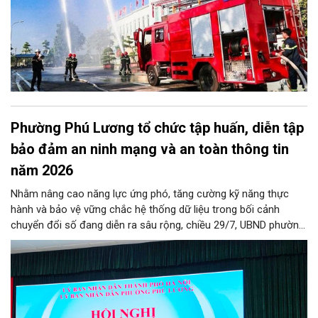
Phường Phú Lương tổ chức tập huấn, diễn tập
bảo đảm an ninh mạng và an toàn thông tin
năm 2026
Nhằm nâng cao năng lực ứng phó, tăng cường kỹ năng thực
hành và bảo vệ vững chắc hệ thống dữ liệu trong bối cảnh
chuyển đổi số đang diễn ra sâu rộng, chiều 29/7, UBND phường
Phú Lương đã tổ chức thành công Hội nghị tập huấn và diễn
tập công tác bảo đảm an ninh mạng, an ninh dữ liệu năm 2026.
Chương trình được thiết kế bài bản, hướng tới đối tượng là toàn
thể đội ngũ cán bộ, công chức, viên chức và người lao động
đang trực tiếp công tác tại các cơ quan, đơn vị, phòng ban