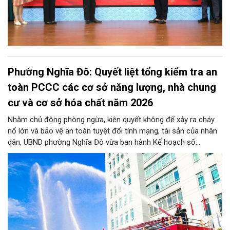
Phường Nghĩa Đô: Quyết liệt tổng kiểm tra an
toàn PCCC các cơ sở năng lượng, nhà chung
cư và cơ sở hóa chất năm 2026
Nhằm chủ động phòng ngừa, kiên quyết không để xảy ra cháy
nổ lớn và bảo vệ an toàn tuyệt đối tính mạng, tài sản của nhân
dân, UBND phường Nghĩa Đô vừa ban hành Kế hoạch số
276/KH-UBND. Theo đó, từ nay đến trước ngày 25/11/2026,
phường Nghĩa Đô sẽ ra quân kiểm tra định kỳ và đột xuất đối
với 100% cơ sở năng lượng, nhà chung cư (bao gồm nhà tập
thể, nhà đa năng/hỗn hợp) và cơ sở hóa chất trên toàn địa bàn,
đặc biệt dứt điểm kiểm tra toàn bộ các cơ sở nhà chung cư.