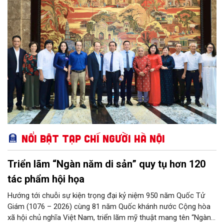
mới cho sự phát triển nhanh, bền vững của Thủ đô.
Nổi bật Tạp chí Người Hà Nội
Triển lãm “Ngàn năm di sản” quy tụ hơn 120
tác phẩm hội họa
Hướng tới chuỗi sự kiện trọng đại kỷ niệm 950 năm Quốc Tử
Giám (1076 – 2026) cùng 81 năm Quốc khánh nước Cộng hòa
xã hội chủ nghĩa Việt Nam, triển lãm mỹ thuật mang tên “Ngàn