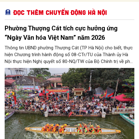
Đọc thêm Chuyển động Hà Nội
Phường Thượng Cát tích cực hưởng ứng
“Ngày Văn hóa Việt Nam” năm 2026
Thông tin UBND phường Thượng Cát (TP Hà Nội) cho biết, thực
hiện Chương trình hành động số 08-CTr/TU của Thành ủy Hà
Nội thực hiện Nghị quyết số 80-NQ/TW của Bộ Chính trị về phát
triển Văn hóa Việt Nam; Kế hoạch của UBND Thành phố Hà Nội,
phường Thượng Cát tổ chức nhiều hoạt động trong tháng
11/2026 hưởng ứng “Ngày Văn hóa Việt Nam” năm 2026 trên
địa bàn.