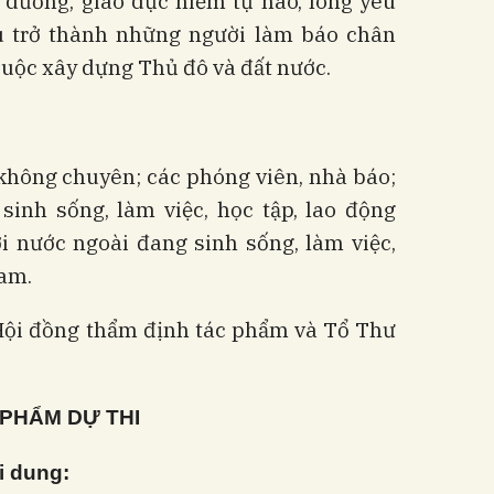
 dưỡng, giáo dục niềm tự hào, lòng yêu
u trở thành những người làm báo chân
cuộc xây dựng Thủ đô và đất nước.
không chuyên; các phóng viên, nhà báo;
inh sống, làm việc, học tập, lao động
i nước ngoài đang sinh sống, làm việc,
Nam.
Hội đồng thẩm định tác phẩm và Tổ Thư
 PHẨM DỰ THI
i dung: