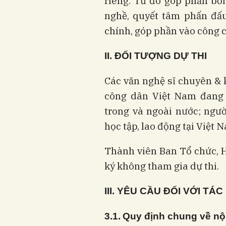
riêng. Từ đó góp phần bồi
nghề, quyết tâm phấn đấ
chính, góp phần vào công 
II. ĐỐI TƯỢNG DỰ THI
Các văn nghệ sĩ chuyên & 
công dân Việt Nam đang s
trong và ngoài nước; ngườ
học tập, lao động tại Việt 
Thành viên Ban Tổ chức, 
ký không tham gia dự thi.
III
. YÊU CẦU ĐỐI VỚI TÁC
3
.1.
Quy định chung về nộ