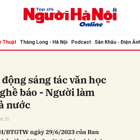
bình luận
ệ Thuật
Thăng Long - Hà Nội
Podcast
Sân Khấu - Điện Ản
 động sáng tác văn học
ghề báo - Người làm
ả nước
Hủy
G
06:35
KH/BTGTW ngày 29/6/2023 của Ban