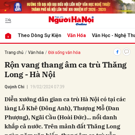
bình luận
Theo Dòng Sự Kiện
Văn Hóa
Văn Học - Nghệ Th
Trang chủ
Văn hóa
Đời sống văn hóa
Rộn vang thang âm ca trù Thăng
Long - Hà Nội
Quỳnh Chi
19/02/2024 07:39
Diễn xướng dân gian ca trù Hà Nội có tại các
Hủy
G
làng Lỗ Khê (Đông Anh), Thượng Mỗ (Đan
Phượng), Ngãi Cầu (Hoài Đức)... nổi danh
khắp cả nước. Trên mảnh đất Thăng Long