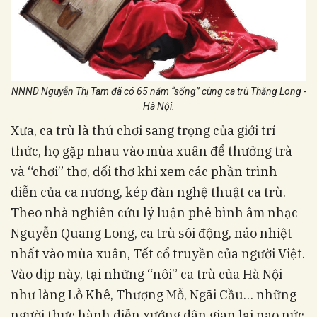
NNND Nguyễn Thị Tam đã có 65 năm “sống” cùng ca trù Thăng Long -
Hà Nội.
Xưa, ca trù là thú chơi sang trọng của giới trí
thức, họ gặp nhau vào mùa xuân để thưởng trà
và “chơi” thơ, đối thơ khi xem các phần trình
diễn của ca nương, kép đàn nghệ thuật ca trù.
Theo nhà nghiên cứu lý luận phê bình âm nhạc
Nguyễn Quang Long, ca trù sôi động, náo nhiệt
nhất vào mùa xuân, Tết cổ truyền của người Việt.
Vào dịp này, tại những “nôi” ca trù của Hà Nội
như làng Lỗ Khê, Thượng Mỗ, Ngãi Cầu… những
người thực hành diễn xướng dân gian lại nao nức