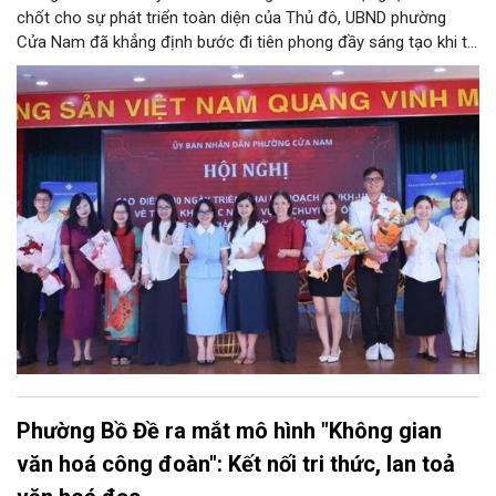
chốt cho sự phát triển toàn diện của Thủ đô, UBND phường
Cửa Nam đã khẳng định bước đi tiên phong đầy sáng tạo khi tổ
chức phiên livestream đặc biệt với chủ đề: “MEGALIVE -
Phường Cửa Nam – Khám phá di sản, kết nối văn hóa”. Sự kiện
diễn ra ngày 31/7 do phường Cửa Nam tổ chức đã thu hút sự
quan tâm đông đảo của hàng ngàn cán bộ, đảng viên, người
dân trên kênh TikTok chính thức của UBND phường Cửa Nam và
các kênh của đơn vị đồng hành.
Phường Bồ Đề ra mắt mô hình "Không gian
văn hoá công đoàn": Kết nối tri thức, lan toả