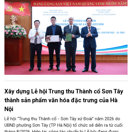
giáo Trung ương tổ chức Lễ giới thiệu bộ sách “Tuyển tập các
tác phẩm chọn lọc của Tổng Tư lệnh Fidel Castro Ruz” gồm 24
tập bằng tiếng Tây Ban Nha.
Xây dựng Lễ hội Trung thu Thành cổ Sơn Tây
thành sản phẩm văn hóa đặc trưng của Hà
Nội
Lễ hội “Trung thu Thành cổ - Sơn Tây xứ Đoài” năm 2026 do
UBND phường Sơn Tây (TP Hà Nội) tổ chức sẽ diễn ra từ cuối
tháng 8/2026. Hiện tại, công tác chuẩn bị Lễ hội đang được