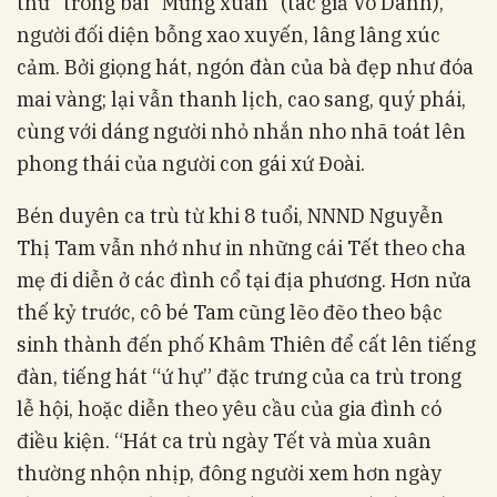
thử” trong bài “Mừng xuân” (tác giả Vô Danh),
người đối diện bỗng xao xuyến, lâng lâng xúc
cảm. Bởi giọng hát, ngón đàn của bà đẹp như đóa
mai vàng; lại vẫn thanh lịch, cao sang, quý phái,
cùng với dáng người nhỏ nhắn nho nhã toát lên
phong thái của người con gái xứ Đoài.
Bén duyên ca trù từ khi 8 tuổi, NNND Nguyễn
Thị Tam vẫn nhớ như in những cái Tết theo cha
mẹ đi diễn ở các đình cổ tại địa phương. Hơn nửa
thế kỷ trước, cô bé Tam cũng lẽo đẽo theo bậc
sinh thành đến phố Khâm Thiên để cất lên tiếng
đàn, tiếng hát “ứ hự” đặc trưng của ca trù trong
lễ hội, hoặc diễn theo yêu cầu của gia đình có
điều kiện. “Hát ca trù ngày Tết và mùa xuân
thường nhộn nhịp, đông người xem hơn ngày