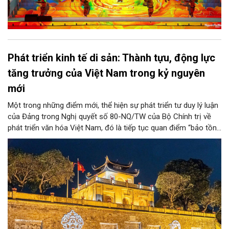
Phát triển kinh tế di sản: Thành tựu, động lực
tăng trưởng của Việt Nam trong kỷ nguyên
mới
Một trong những điểm mới, thể hiện sự phát triển tư duy lý luận
của Đảng trong Nghị quyết số 80-NQ/TW của Bộ Chính trị về
phát triển văn hóa Việt Nam, đó là tiếp tục quan điểm “bảo tồn
và phát huy giá trị di sản văn hóa gắn kết với phát triển kinh tế -
xã hội và du lịch”; đồng thời, nâng lên một tầm cao mới: “phát
triển kinh tế di sản”.