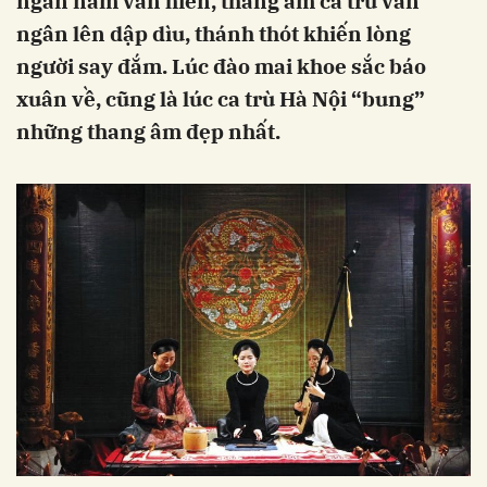
ngàn năm văn hiến, thang âm ca trù vẫn
ngân lên dập dìu, thánh thót khiến lòng
người say đắm. Lúc đào mai khoe sắc báo
xuân về, cũng là lúc ca trù Hà Nội “bung”
những thang âm đẹp nhất.