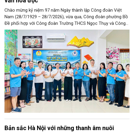
văn hoá đọc
Chào mừng kỷ niệm 97 năm Ngày thành lập Công đoàn Việt
Nam (28/7/1929 – 28/7/2026), vừa qua, Công đoàn phường Bồ
Đề phối hợp với Công đoàn Trường THCS Ngọc Thụy và Công
đoàn Trường Tiểu học Ái Mộ B tổ chức Lễ ra mắt Mô hình
“Không gian văn hóa công đoàn”.
Bản sắc Hà Nội với những thanh âm nuôi