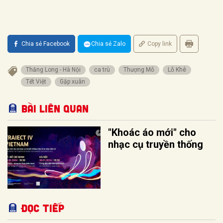
Chia sẻ Facebook
Chia sẻ Zalo
Copy link
Thăng Long - Hà Nội
ca trù
Thượng Mỗ
Lỗ Khê
Tết Việt
Gặp xuân
Bài liên quan
"Khoác áo mới" cho
nhạc cụ truyền thống
Đọc tiếp