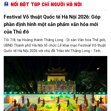
Nổi bật Tạp chí Người Hà Nội
Festival Võ thuật Quốc tế Hà Nội 2026: Góp
phần định hình một sản phẩm văn hóa mới
của Thủ đô
Tối 7/8, tại Hoàng thành Thăng Long - Di sản Văn hóa Thế giới,
UBND Thành phố Hà Nội tổ chức Lễ khai mạc Festival Võ thuật
Quốc tế Hà Nội 2026 với chủ đề "Hào khí Thăng Long - Tinh
hoa võ Việt". Lần đầu tiên được tổ chức, Festival đánh dấu
bước đi mới của Thủ đô trong việc xây dựng một sự kiện văn
hóa - thể thao mang tầm quốc tế, góp phần tôn vinh truyền
thống thượng võ dân tộc, quảng bá hình ảnh Hà Nội và thúc đẩy
giao lưu văn hóa, thể thao với bạn bè thế giới.