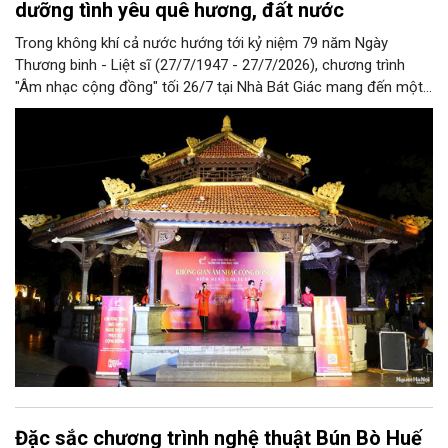
dưỡng tình yêu quê hương, đất nước
Trong không khí cả nước hướng tới kỷ niệm 79 năm Ngày
Thương binh - Liệt sĩ (27/7/1947 - 27/7/2026), chương trình
"Âm nhạc cộng đồng" tối 26/7 tại Nhà Bát Giác mang đến một
đêm biểu diễn giàu ý nghĩa với những ca khúc về quê hương,
đất nước, hòa bình và khát vọng tuổi trẻ. Không chỉ đáp ứng
nhu cầu thưởng thức nghệ thuật của người dân, chương trình
còn góp phần lan tỏa truyền thống yêu nước, lòng biết ơn các
thế hệ cha anh đã hy sinh vì độc lập, tự do của dân tộc.
Đặc sắc chương trình nghệ thuật Bún Bò Huế