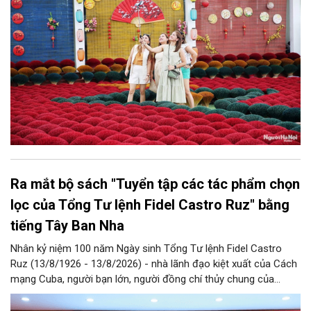
Ra mắt bộ sách "Tuyển tập các tác phẩm chọn
lọc của Tổng Tư lệnh Fidel Castro Ruz" bằng
tiếng Tây Ban Nha
Nhân kỷ niệm 100 năm Ngày sinh Tổng Tư lệnh Fidel Castro
Ruz (13/8/1926 - 13/8/2026) - nhà lãnh đạo kiệt xuất của Cách
mạng Cuba, người bạn lớn, người đồng chí thủy chung của
Đảng, Nhà nước và nhân dân Việt Nam, chiều 5/8, tại Hà Nội,
Nhà xuất bản Chính trị quốc gia Sự thật phối hợp với Ban Tuyên