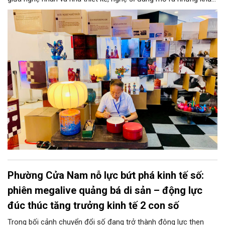
năng phát triển mới cho thủ công đương đại trên nền tảng di
sản. Từ những cuộc “kết duyên” đầy cảm hứng ấy, Hà Nội đang
khơi thông mạch ngầm của hệ sinh thái thủ công, biến vốn cổ
thành động lực bền vững cho tương lai.
Phường Cửa Nam nỗ lực bứt phá kinh tế số:
phiên megalive quảng bá di sản – động lực
đúc thúc tăng trưởng kinh tế 2 con số
Trong bối cảnh chuyển đổi số đang trở thành động lực then