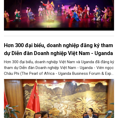
Hơn 300 đại biểu, doanh nghiệp đăng ký tham
dự Diễn đàn Doanh nghiệp Việt Nam - Uganda
Hơn 300 đại biểu, doanh nghiệp Việt Nam và Uganda đã đăng ký
tham dự Diễn đàn Doanh nghiệp Việt Nam - Uganda - Viên ngọc
Châu Phi (The Pearl of Africa - Uganda Business Forum & Expo
Vietnam Chapter), cho thấy sức hút ngày càng lớn của sự kiện
đối với cộng đồng doanh nghiệp hai nước, đồng thời mở ra kỳ
vọng về những kết nối đầu tư và thương mại thực chất giữa Việt
Nam và Uganda.