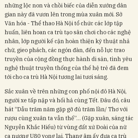
những lộc non và chồi biếc của diễn xướng dân
gian này đã vươn lên trong mùa xuân mới. Sở
Văn hóa - Thể thao Hà Nội tổ chức các lớp tập
huấn, liên hoan ca trù tạo sân chơi cho các nghệ
nhân, lớp người kế cận hoàn thiện kỹ thuật nhả
chữ, gieo phách, các ngón đàn, đến nỗ lực trao
truyền của cộng đồng thực hành di sản, tình yêu
nghệ thuật truyền thống của thế hệ trẻ đã đem
tới cho ca trù Hà Nội tương lai tươi sáng.
Sắc xuân về trên những con phố nội đô Hà Nội,
người xe tấp nập và hối hả cùng Tết. Đâu đó, câu
hát “Dẫu trăm năm gặp gỡ đủ trăm lần/ Thơ với
rượu cùng xuân ta vẫn thế”… (Gặp xuân, sáng tác
Nguyễn Khắc Hiếu) từ vùng đất xứ Đoài của nữ
ca nương U80 vọng lại. Thang âm ấy đưa ca trù