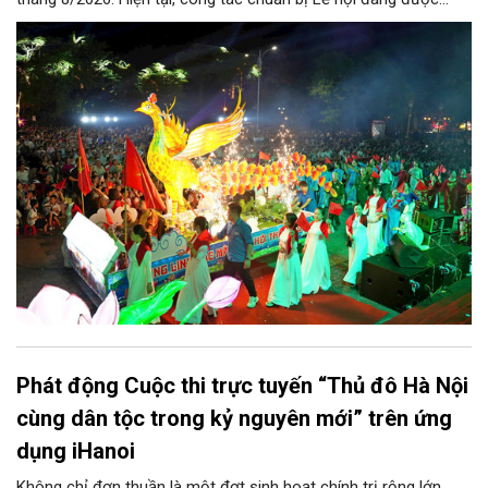
chính quyền phường Sơn Tây cùng các phòng, ban, ngành, đơn
vị và 25 tổ dân phố khẩn trương triển khai, tạo khí thế sôi nổi,
sẵn sàng mang đến cho Nhân dân và du khách một mùa Trung
thu quy mô, đặc sắc và giàu bản sắc văn hóa xứ Đoài.
Phát động Cuộc thi trực tuyến “Thủ đô Hà Nội
cùng dân tộc trong kỷ nguyên mới” trên ứng
dụng iHanoi
Không chỉ đơn thuần là một đợt sinh hoạt chính trị rộng lớn,