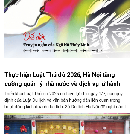
Thực hiện Luật Thủ đô 2026, Hà Nội tăng
cường quản lý nhà nước về dịch vụ lữ hành
Triển khai Luật Thủ đô 2026 có hiệu lực từ ngày 1/7, các quy
định của Luật Du lịch và văn bản hướng dẫn liên quan trong
hoạt động kinh doanh du dịch; Sở Du lịch Hà Nội đề nghị các tổ
chức, đơn vị, doanh nghiệp kinh doanh dịch vụ lữ hành trên địa
bàn thành phố thực hiện một số nội dung quan trọng. Qua đó
góp phần thực hiện thắng lợi các mục tiêu phát triển du lịch Hà
Nội năm 2026 và giai đoạn tiếp theo.