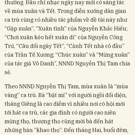
thường. Đâu chỉ nhạc ngày nay mới có sáng tác
về mùa xuân và Tết. Trong diễn xướng dân gian
ca trù cũng có nhiều tác phẩm về đề tài này như
“Gặp xuân”, “Xuân tình” của Nguyễn Khắc Hiếu;
“Chơi xuân kẻo hết xuân đi” của Nguyễn Công
Trứ, “Câu đối ngày Tết”, “Cảnh Tết nhà cô đầu”
của Trần Tế Xương; “Chúc xuân” và “Mừng xuân”
của tác giả Vô Danh”, NNND Nguyễn Thị Tam chia
sẻ.
Theo NNND Nguyễn Thị Tam, mùa xuân là “mùa
vàng” ca trù. Bà “bật mí” với người ngồi đối diện,
tháng Giêng là cao điểm vì nhiều nơi có hội mời
tới hát ca trù, các gia đình có người cao niên
mừng thọ, thượng thọ cũng mời bà đến hát
những bản “khao thọ”. Đến tháng Hai, buổi đêm,