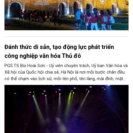
Đánh thức di sản, tạo động lực phát triển
công nghiệp văn hóa Thủ đô
PGS.TS Bùi Hoài Sơn - Uỷ viên chuyên trách, Uỷ ban Văn hóa và
Xã hội của Quốc hội chia sẻ, Hà Nội là nơi mỗi bước chân đều
có thể chạm vào lịch sử, mỗi tên phố, tên làng, mái đình, mặt
hồ, nếp nhà, câu hát, món ăn, làn điệu, nghề thủ công đều có
thể kể một câu chuyện về chiều sâu văn hiến của dân tộc.
Nhưng trong kỷ nguyên mới, câu hỏi đặt ra không chỉ Hà Nội có
bao nhiêu di sản, bao nhiêu văn nghệ sĩ, trí thức, không gian ký
ức, mà là làm thế nào để những giá trị ấy trở thành nguồn lực
phát triển, thành sức mạnh mềm, thành động lực sáng tạo,
thành năng lực cạnh tranh của Thủ đô.