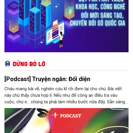
Đừng bỏ lỡ
[Podcast] Truyện ngắn: Đối diện
Cháu mang bài về, nghiên cứu kĩ rồi đem lại cho chú. Bài viết
này chú thấy chưa hợp lí. Nếu như để công an điều tra vào
cuộc, chú e… chúng ta phải làm nhiều bước nữa đấy. Sẵn sàng
thì tiếp tục nhé! Chú Minh cầm tập bài viết đưa lại cho Thy. Cô
ngại ngùng đỡ lấy. Đây là lần thứ ba, loạt bài phóng sự của mình
bị Tổng biên tập kêu lên để trả lại...