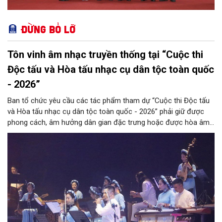
Đừng bỏ lỡ
Tôn vinh âm nhạc truyền thống tại “Cuộc thi
Độc tấu và Hòa tấu nhạc cụ dân tộc toàn quốc
- 2026”
Ban tổ chức yêu cầu các tác phẩm tham dự “Cuộc thi Độc tấu
và Hòa tấu nhạc cụ dân tộc toàn quốc - 2026” phải giữ được
phong cách, âm hưởng dân gian đặc trưng hoặc được hòa âm,
phối khí mới trên nền tảng làn điệu âm nhạc truyền thống Việt
Nam, đồng thời phải được trình diễn trực tiếp bằng nhạc cụ dân
tộc.