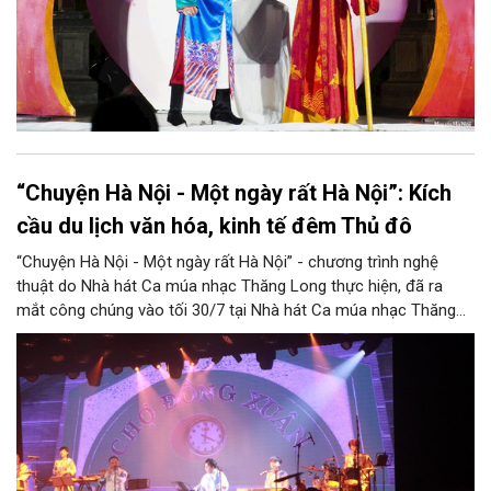
“Chuyện Hà Nội - Một ngày rất Hà Nội”: Kích
cầu du lịch văn hóa, kinh tế đêm Thủ đô
“Chuyện Hà Nội - Một ngày rất Hà Nội” - chương trình nghệ
thuật do Nhà hát Ca múa nhạc Thăng Long thực hiện, đã ra
mắt công chúng vào tối 30/7 tại Nhà hát Ca múa nhạc Thăng
Long (số 31 - 33 phố Lương Văn Can, phường Hoàn Kiếm).