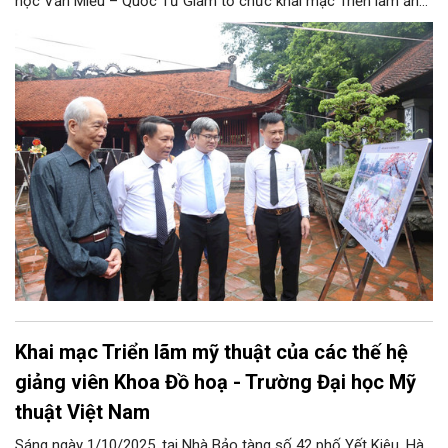
học Văn Miếu – Quốc Tử Giám tổ chức khai mạc Triển lãm ảnh
“Hà Nội trong tôi” lần thứ 20 - năm 2025 với chủ đề “Hà Nội
trong Kỷ nguyên vươn mình”.
Khai mạc Triển lãm mỹ thuật của các thế hệ
giảng viên Khoa Đồ hoạ - Trường Đại học Mỹ
thuật Việt Nam
Sáng ngày 1/10/2025, tại Nhà Bảo tàng số 42 phố Yết Kiêu, Hà