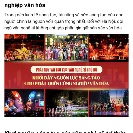
nghiệp văn hóa
Trong nền kinh tế sáng tạo, tài năng và sức sáng tạo của con
người chính là nguồn vốn quan trọng nhất. Đối với Hà Nội, đội
ngũ văn nghệ sĩ không chỉ góp phần gìn giữ bản sắc văn hóa
mà còn giữ vai trò trung tâm trong quá trình hình thành các sản
phẩm công nghiệp văn hóa có giá trị. Khơi dậy, phát huy và tạo
điều kiện để nguồn lực sáng tạo ấy phát triển sẽ là “chìa khóa”
để Hà Nội khai thác hiệu quả tiềm năng văn hóa, nâng cao năng
lực cạnh tranh và khẳng định vị thế của một trung tâm sáng tạo
trong kỷ nguyên mới.