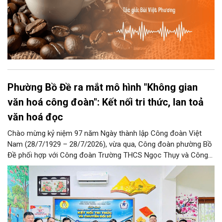
Phường Bồ Đề ra mắt mô hình "Không gian
văn hoá công đoàn": Kết nối tri thức, lan toả
văn hoá đọc
Chào mừng kỷ niệm 97 năm Ngày thành lập Công đoàn Việt
Nam (28/7/1929 – 28/7/2026), vừa qua, Công đoàn phường Bồ
Đề phối hợp với Công đoàn Trường THCS Ngọc Thụy và Công
đoàn Trường Tiểu học Ái Mộ B tổ chức Lễ ra mắt Mô hình
“Không gian văn hóa công đoàn”.