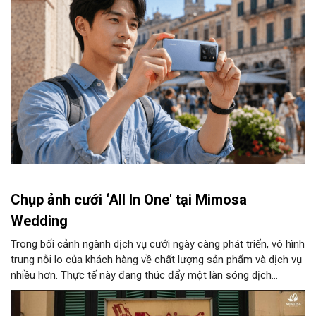
Chụp ảnh cưới ‘All In One' tại Mimosa
Wedding
Trong bối cảnh ngành dịch vụ cưới ngày càng phát triển, vô hình
trung nỗi lo của khách hàng về chất lượng sản phẩm và dịch vụ
nhiều hơn. Thực tế này đang thúc đẩy một làn sóng dịch
chuyển mạnh mẽ của các cặp đôi sang mô hình dịch vụ trọn
gói (All in one). Bên cạnh yếu tố tiện lợi, thế hệ trẻ hiện nay cũng