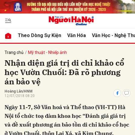
bình luận
Theo Dòng Sự Kiện
Văn Hóa
Văn Học - Nghệ Th
Trang chủ
Mỹ thuật - Nhiếp ảnh
Nhận diện giá trị di chỉ khảo cổ
học Vườn Chuối: Đã rõ phương
án bảo vệ
Hoàng Lân/HNM
12/07/2018 08:20
Hủy
G
Ngày 11-7, Sở Văn hoá và Thể thao (VH-TT) Hà
Nội tổ chức toạ đàm khoa học “Đánh giá giá trị
và đề xuất phương án bảo tồn di chỉ khảo cổ học
ở Vườn Chuối, thôn Lai Xá, xã Kim Chung,