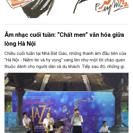
Âm nhạc cuối tuần: “Chất men” văn hóa giữa
lòng Hà Nội
Chiều cuối tuần tại Nhà Bát Giác, những thanh âm đầu tiên của
"Hà Nội - Niềm tin và hy vọng" vang lên như một lời chào quen
thuộc dành cho người dân và du khách. Tiếp sau đó, những giai
điệu jazz kinh điển của thế giới lần lượt cất lên qua phần biểu
diễn của NSƯT Quyền Văn Minh và các nghệ sĩ Bình Minh Jazz
Club, mở ra một không gian âm nhạc giàu cảm xúc ngay giữa
trung tâm Thủ đô.