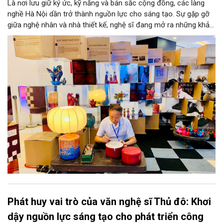
Là nơi lưu giữ ký ức, kỹ năng và bản sắc cộng đồng, các làng
nghề Hà Nội dần trở thành nguồn lực cho sáng tạo. Sự gặp gỡ
giữa nghệ nhân và nhà thiết kế, nghệ sĩ đang mở ra những khả
năng phát triển mới cho thủ công đương đại trên nền tảng di
sản. Từ những cuộc “kết duyên” đầy cảm hứng ấy, Hà Nội đang
khơi thông mạch ngầm của hệ sinh thái thủ công, biến vốn cổ
thành động lực bền vững cho tương lai.
Phát huy vai trò của văn nghệ sĩ Thủ đô: Khơi
dậy nguồn lực sáng tạo cho phát triển công