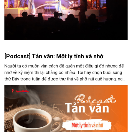
[Podcast] Tản văn: Một ly tỉnh và nhớ
Người ta có muôn vàn cách để quên một điều gì đó nhưng để
nhớ về kỷ niệm thì lại chẳng có nhiều. Tôi hay chọn buổi sáng
thứ Bảy trong tuần để được thư thả về phố núi quê hương, ngồi
đợi giọt đắng của đất đai, mưa nắng điểm từng nhịp xuống
chiếc ly sứ như đợi thời gian mở cánh cửa diệu kì của mình.