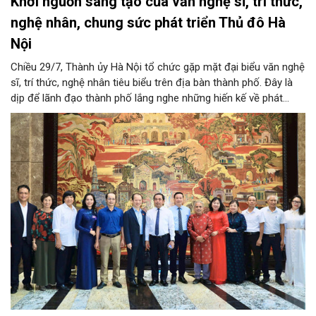
Khơi nguồn sáng tạo của văn nghệ sĩ, trí thức,
nghệ nhân, chung sức phát triển Thủ đô Hà
Nội
Chiều 29/7, Thành ủy Hà Nội tổ chức gặp mặt đại biểu văn nghệ
sĩ, trí thức, nghệ nhân tiêu biểu trên địa bàn thành phố. Đây là
dịp để lãnh đạo thành phố lắng nghe những hiến kế về phát
triển khoa học công nghệ, đổi mới sáng tạo, công nghiệp văn
hóa và phát huy nguồn lực con người, góp phần tạo động lực
mới cho sự phát triển nhanh, bền vững của Thủ đô.