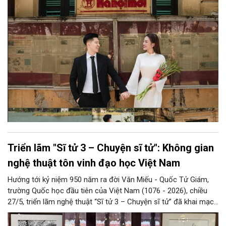
khắt khe hơn về mặt thẩm mỹ, họ hướng tới sự cá nhân hóa,
cảm xúc chân thực và từ chối các khuôn mẫu rập khuôn có sẵn
khi tìm kiếm dịch vụ chụp ảnh cưới đẹp ở Hà Nội.
Triển lãm "Sĩ tử 3 – Chuyện sĩ tử": Không gian
nghệ thuật tôn vinh đạo học Việt Nam
Hướng tới kỷ niệm 950 năm ra đời Văn Miếu - Quốc Tử Giám,
trường Quốc học đầu tiên của Việt Nam (1076 - 2026), chiều
27/5, triển lãm nghệ thuật “Sĩ tử 3 – Chuyện sĩ tử” đã khai mạc
tại Di tích Quốc gia đặc biệt Văn Miếu – Quốc Tử Giám, Hà Nội.