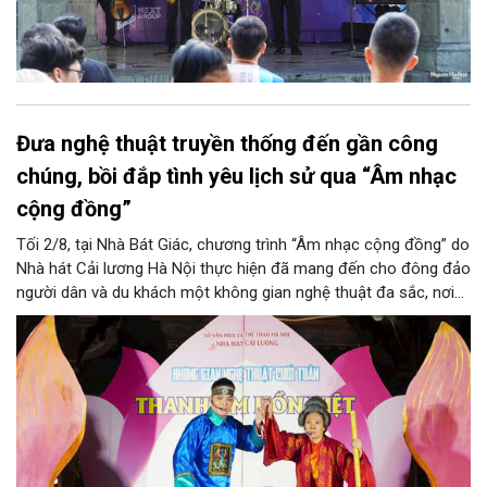
Đưa nghệ thuật truyền thống đến gần công
chúng, bồi đắp tình yêu lịch sử qua “Âm nhạc
cộng đồng”
Tối 2/8, tại Nhà Bát Giác, chương trình “Âm nhạc cộng đồng” do
Nhà hát Cải lương Hà Nội thực hiện đã mang đến cho đông đảo
người dân và du khách một không gian nghệ thuật đa sắc, nơi
những làn điệu cải lương, ca cổ, tân cổ và các tiết mục múa
hòa quyện trong không gian của phố đi bộ hồ Hoàn Kiếm. Đặc
biệt, chương trình có sự giao lưu của các nghệ sĩ đến từ
phương Nam, góp phần tạo nên cuộc gặp gỡ nghệ thuật giàu
cảm xúc.