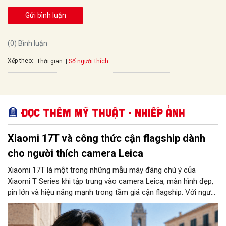
Gửi bình luận
(0) Bình luận
Xếp theo:
Số người thích
Thời gian
Đọc thêm Mỹ thuật - Nhiếp ảnh
Xiaomi 17T và công thức cận flagship dành
cho người thích camera Leica
Xiaomi 17T là một trong những mẫu máy đáng chú ý của
Xiaomi T Series khi tập trung vào camera Leica, màn hình đẹp,
pin lớn và hiệu năng mạnh trong tầm giá cận flagship. Với người
dùng muốn một chiếc điện thoại phục vụ tốt chụp ảnh, giải trí,
học tập và làm việc, Xiaomi 17T mang đến nhiều điểm đáng
cân nhắc.