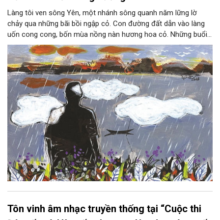
Làng tôi ven sông Yên, một nhánh sông quanh năm lững lờ
chảy qua những bãi bồi ngập cỏ. Con đường đất dẫn vào làng
uốn cong cong, bốn mùa nồng nàn hương hoa cỏ. Những buổi
hoàng hôn, khi nắng đã dịu xuống phía cuối sông, đám hoa tím
lại thẫm màu như có ai vừa rắc lên một lớp khói.
Tôn vinh âm nhạc truyền thống tại “Cuộc thi