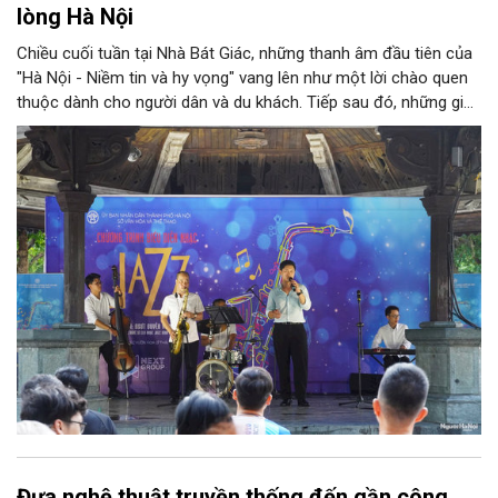
lòng Hà Nội
Chiều cuối tuần tại Nhà Bát Giác, những thanh âm đầu tiên của
"Hà Nội - Niềm tin và hy vọng" vang lên như một lời chào quen
thuộc dành cho người dân và du khách. Tiếp sau đó, những giai
điệu jazz kinh điển của thế giới lần lượt cất lên qua phần biểu
diễn của NSƯT Quyền Văn Minh và các nghệ sĩ Bình Minh Jazz
Club, mở ra một không gian âm nhạc giàu cảm xúc ngay giữa
trung tâm Thủ đô.
Đưa nghệ thuật truyền thống đến gần công