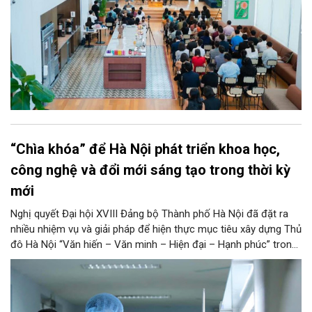
“Chìa khóa” để Hà Nội phát triển khoa học,
công nghệ và đổi mới sáng tạo trong thời kỳ
mới
Nghị quyết Đại hội XVIII Đảng bộ Thành phố Hà Nội đã đặt ra
nhiều nhiệm vụ và giải pháp để hiện thực mục tiêu xây dựng Thủ
đô Hà Nội “Văn hiến – Văn minh – Hiện đại – Hạnh phúc” trong
thời kỳ mới. Trong đó, Hà Nội sẽ thúc đẩy phát triển khoa học,
công nghệ, đổi mới sáng tạo và chuyển đổi số toàn diện trong
mọi lĩnh vực…