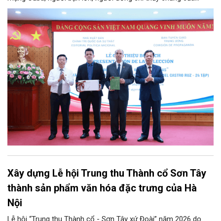
Đảng, Nhà nước và nhân dân Việt Nam, chiều 5/8, tại Hà Nội,
Nhà xuất bản Chính trị quốc gia Sự thật phối hợp với Ban Tuyên
giáo Trung ương tổ chức Lễ giới thiệu bộ sách “Tuyển tập các
tác phẩm chọn lọc của Tổng Tư lệnh Fidel Castro Ruz” gồm 24
tập bằng tiếng Tây Ban Nha.
Xây dựng Lễ hội Trung thu Thành cổ Sơn Tây
thành sản phẩm văn hóa đặc trưng của Hà
Nội
Lễ hội “Trung thu Thành cổ - Sơn Tây xứ Đoài” năm 2026 do