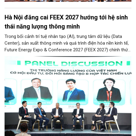
Hà Nội đăng cai FEEX 2027 hướng tới hệ sinh
thái năng lượng thông minh
Trong bối cảnh trí tuệ nhân tạo (AI), trung tâm dữ liệu (Data
Center), sản xuất thông minh và quá trình điện hóa nền kinh tế,
Future Energy Expo & Conference 2027 (FEEX 2027) chính thức
ra mắt với kỳ vọng trở thành nền tảng kết nối, thúc đẩy đầu tư,
đổi mới công nghệ và phát triển hệ sinh thái tại Việt Nam.