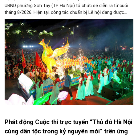
UBND phường Sơn Tây (TP Hà Nội) tổ chức sẽ diễn ra từ cuối
tháng 8/2026. Hiện tại, công tác chuẩn bị Lễ hội đang được
chính quyền phường Sơn Tây cùng các phòng, ban, ngành, đơn
vị và 25 tổ dân phố khẩn trương triển khai, tạo khí thế sôi nổi,
sẵn sàng mang đến cho Nhân dân và du khách một mùa Trung
thu quy mô, đặc sắc và giàu bản sắc văn hóa xứ Đoài.
Phát động Cuộc thi trực tuyến “Thủ đô Hà Nội
cùng dân tộc trong kỷ nguyên mới” trên ứng