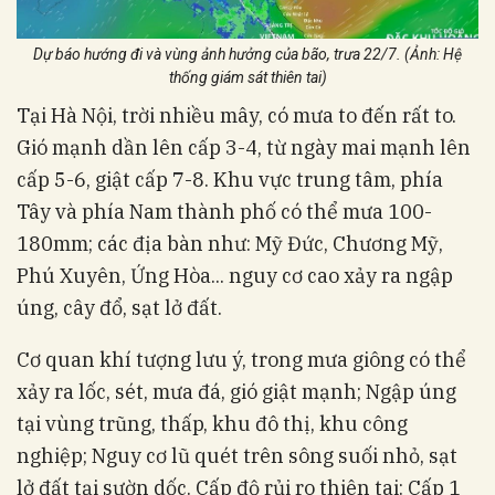
Dự báo hướng đi và vùng ảnh hưởng của bão, trưa 22/7. (Ảnh: Hệ
thống giám sát thiên tai)
Tại Hà Nội, trời nhiều mây, có mưa to đến rất to.
Gió mạnh dần lên cấp 3-4, từ ngày mai mạnh lên
cấp 5-6, giật cấp 7-8. Khu vực trung tâm, phía
Tây và phía Nam thành phố có thể mưa 100-
180mm; các địa bàn như: Mỹ Đức, Chương Mỹ,
Phú Xuyên, Ứng Hòa... nguy cơ cao xảy ra ngập
úng, cây đổ, sạt lở đất.
Cơ quan khí tượng lưu ý, trong mưa giông có thể
xảy ra lốc, sét, mưa đá, gió giật mạnh; Ngập úng
tại vùng trũng, thấp, khu đô thị, khu công
nghiệp; Nguy cơ lũ quét trên sông suối nhỏ, sạt
lở đất tại sườn dốc. Cấp độ rủi ro thiên tai: Cấp 1