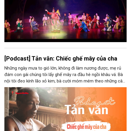
[Podcast] Tản văn: Chiếc ghế mây của cha
Những ngày mưa to gió lớn, không đi làm nương được, mẹ rủ
đám con gái chúng tôi lấy ghế mây ra đầu hè ngồi khâu vá. Bà
nội tôi đeo kính lão xỏ kim, bà cười móm mém theo những câu
chuyện kể tếu táo của đám trẻ chúng tôi. Chiếc ghế mây phát
ra âm thanh kin kít chịu đựng sức nặng cơ thể con người theo
những điệu cười khúc khích.