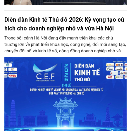
Diễn đàn Kinh tế Thủ đô 2026: Kỳ vọng tạo cú
hích cho doanh nghiệp nhỏ và vừa Hà Nội
Trong bối cảnh Hà Nội đang đẩy mạnh triển khai các chủ
trương lớn về phát triển khoa học, công nghệ, đổi mới sáng tạo,
chuyển đổi số và kinh tế số, cộng đồng doanh nghiệp nhỏ và
vừa trên địa bàn Thủ đô đứng trước cả cơ hội lẫn thách thức
chưa từng có. Diễn đàn Kinh tế Thủ đô năm 2026 là sự kiện
được kỳ vọng sẽ trở thành cầu nối thiết thực, đưa chính sách,
công nghệ và nguồn lực đến gần hơn với doanh nghiệp.