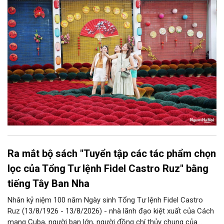
góp phần thực hiện thắng lợi các mục tiêu phát triển du lịch Hà
Nội năm 2026 và giai đoạn tiếp theo.
Ra mắt bộ sách "Tuyển tập các tác phẩm chọn
lọc của Tổng Tư lệnh Fidel Castro Ruz" bằng
tiếng Tây Ban Nha
Nhân kỷ niệm 100 năm Ngày sinh Tổng Tư lệnh Fidel Castro
Ruz (13/8/1926 - 13/8/2026) - nhà lãnh đạo kiệt xuất của Cách
mạng Cuba, người bạn lớn, người đồng chí thủy chung của