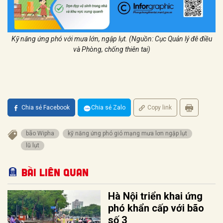
Kỹ năng ứng phó với mưa lớn, ngập lụt. (Nguồn: Cục Quản lý đê điều
và Phòng, chống thiên tai)
Chia sẻ Facebook
Chia sẻ Zalo
Copy link
bão Wipha
kỹ năng ứng phó gió mạng mưa lơn ngập lụt
lũ lụt
Bài liên quan
Hà Nội triển khai ứng
phó khẩn cấp với bão
số 3