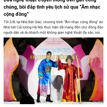
chúng, bồi đắp tình yêu lịch sử qua “Âm nhạc
cộng đồng”
Tối 2/8, tại Nhà Bát Giác, chương trình “Âm nhạc cộng đồng” do
Nhà hát Cải lương Hà Nội thực hiện đã mang đến cho đông đảo
người dân và du khách một không gian nghệ thuật đa sắc, nơi
những làn điệu cải lương, ca cổ, tân cổ và các tiết mục múa
hòa quyện trong không gian của phố đi bộ hồ Hoàn Kiếm. Đặc
biệt, chương trình có sự giao lưu của các nghệ sĩ đến từ
phương Nam, góp phần tạo nên cuộc gặp gỡ nghệ thuật giàu
cảm xúc.