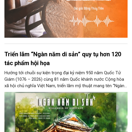
Triển lãm “Ngàn năm di sản” quy tụ hơn 120
tác phẩm hội họa
Hướng tới chuỗi sự kiện trọng đại kỷ niệm 950 năm Quốc Tử
Giám (1076 – 2026) cùng 81 năm Quốc khánh nước Cộng hòa
xã hội chủ nghĩa Việt Nam, triển lãm mỹ thuật mang tên “Ngàn
năm di sản” sẽ chính thức khai mạc vào ngày 8/8 tại Nhà Thái
Học, Di tích Quốc gia đặc biệt Văn Miếu – Quốc Tử Giám. Sự
kiện kéo dài đến ngày 25/9/2026 hứa hẹn trở thành điểm đến
văn hóa đầy sức hút, góp phần làm phong phú đời sống nghệ
thuật của Thủ đô trong mùa thu này.