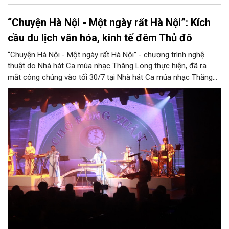
“Chuyện Hà Nội - Một ngày rất Hà Nội”: Kích
cầu du lịch văn hóa, kinh tế đêm Thủ đô
“Chuyện Hà Nội - Một ngày rất Hà Nội” - chương trình nghệ
thuật do Nhà hát Ca múa nhạc Thăng Long thực hiện, đã ra
mắt công chúng vào tối 30/7 tại Nhà hát Ca múa nhạc Thăng
Long (số 31 - 33 phố Lương Văn Can, phường Hoàn Kiếm).