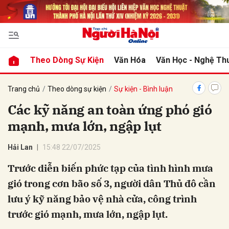
bình luận
Theo Dòng Sự Kiện
Văn Hóa
Văn Học - Nghệ Th
Trang chủ
Theo dòng sự kiện
Sự kiện - Bình luận
Các kỹ năng an toàn ứng phó gió
mạnh, mưa lớn, ngập lụt
Hải Lan
15:48 22/07/2025
Trước diễn biến phức tạp của tình hình mưa
Hủy
G
gió trong cơn bão số 3, người dân Thủ đô cần
lưu ý kỹ năng bảo vệ nhà cửa, công trình
trước gió mạnh, mưa lớn, ngập lụt.