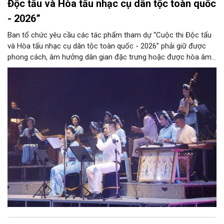
Độc tấu và Hòa tấu nhạc cụ dân tộc toàn quốc
- 2026”
Ban tổ chức yêu cầu các tác phẩm tham dự “Cuộc thi Độc tấu
và Hòa tấu nhạc cụ dân tộc toàn quốc - 2026” phải giữ được
phong cách, âm hưởng dân gian đặc trưng hoặc được hòa âm,
phối khí mới trên nền tảng làn điệu âm nhạc truyền thống Việt
Nam, đồng thời phải được trình diễn trực tiếp bằng nhạc cụ dân
tộc.