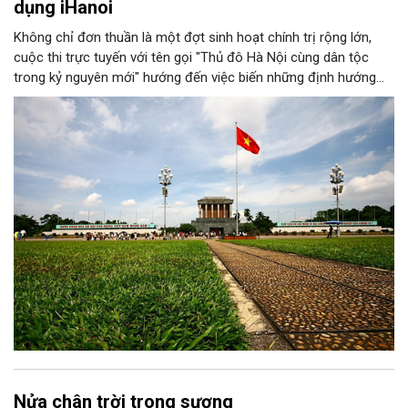
dụng iHanoi
Không chỉ đơn thuần là một đợt sinh hoạt chính trị rộng lớn,
cuộc thi trực tuyến với tên gọi "Thủ đô Hà Nội cùng dân tộc
trong kỷ nguyên mới" hướng đến việc biến những định hướng
chiến lược trong Nghị quyết số 02-NQ/TW của Bộ Chính trị
thành niềm tin, thành nhận thức chung của mỗi người dân.
Nửa chân trời trong sương