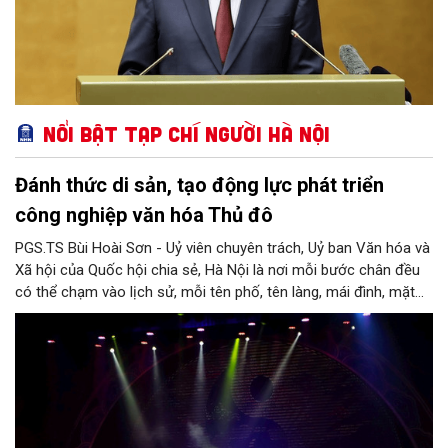
Nổi bật Tạp chí Người Hà Nội
Đánh thức di sản, tạo động lực phát triển
công nghiệp văn hóa Thủ đô
PGS.TS Bùi Hoài Sơn - Uỷ viên chuyên trách, Uỷ ban Văn hóa và
Xã hội của Quốc hội chia sẻ, Hà Nội là nơi mỗi bước chân đều
có thể chạm vào lịch sử, mỗi tên phố, tên làng, mái đình, mặt
hồ, nếp nhà, câu hát, món ăn, làn điệu, nghề thủ công đều có
thể kể một câu chuyện về chiều sâu văn hiến của dân tộc.
Nhưng trong kỷ nguyên mới, câu hỏi đặt ra không chỉ Hà Nội có
bao nhiêu di sản, bao nhiêu văn nghệ sĩ, trí thức, không gian ký
ức, mà là làm thế nào để những giá trị ấy trở thành nguồn lực
phát triển, thành sức mạnh mềm, thành động lực sáng tạo,
thành năng lực cạnh tranh của Thủ đô.