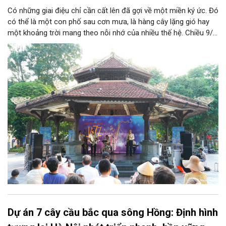
Có những giai điệu chỉ cần cất lên đã gợi về một miền ký ức. Đó
có thể là một con phố sau cơn mưa, là hàng cây lặng gió hay
một khoảng trời mang theo nỗi nhớ của nhiều thế hệ. Chiều 9/8,
tại Nhà Bát Giác - Vườn hoa Lý Thái Tổ, chương trình “Âm nhạc
cuối tuần” sẽ mở ra một không gian như thế, nơi mỗi tác phẩm
trở thành một lát cắt tinh tế về vẻ đẹp của con người và đời
sống.
Dự án 7 cây cầu bắc qua sông Hồng: Định hình