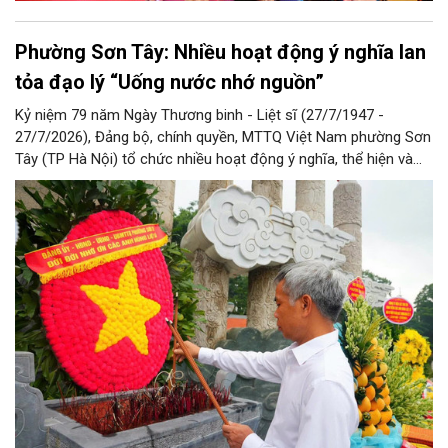
Phường Sơn Tây: Nhiều hoạt động ý nghĩa lan
tỏa đạo lý “Uống nước nhớ nguồn”
Kỷ niệm 79 năm Ngày Thương binh - Liệt sĩ (27/7/1947 -
27/7/2026), Đảng bộ, chính quyền, MTTQ Việt Nam phường Sơn
Tây (TP Hà Nội) tổ chức nhiều hoạt động ý nghĩa, thể hiện và
lan tỏa đạo lý “Uống nước nhớ nguồn”, “Đền ơn đáp nghĩa” tốt
đẹp của dân tộc Việt Nam cũng như người Hà Nội thanh lịch,
văn minh nói riêng.