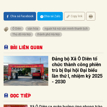
Chia sẻ Facebook
Chia sẻ Zalo
Copy link
Ô Diên
văn hóa
người hà nội văn minh thanh lịch
Thủ đô Hà Nội
thành phố Hà Nội
Bài liên quan
Đảng bộ Xã Ô Diên tổ
chức thành công phiên
trù bị Đại hội Đại biểu
lần thứ I, nhiệm kỳ 2025
- 2030
Đọc tiếp
Xã Ô Diên ra quân hưởng ứng phong trào