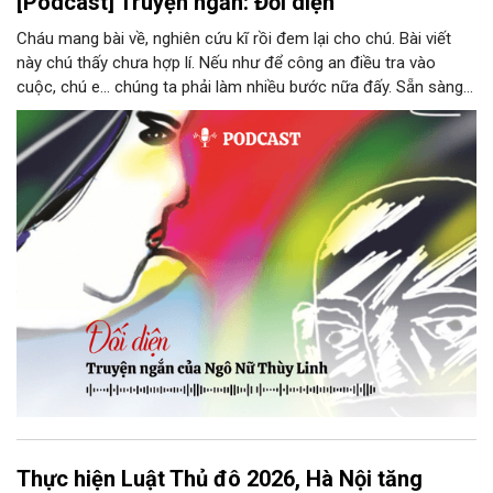
[Podcast] Truyện ngắn: Đối diện
Cháu mang bài về, nghiên cứu kĩ rồi đem lại cho chú. Bài viết
này chú thấy chưa hợp lí. Nếu như để công an điều tra vào
cuộc, chú e… chúng ta phải làm nhiều bước nữa đấy. Sẵn sàng
thì tiếp tục nhé! Chú Minh cầm tập bài viết đưa lại cho Thy. Cô
ngại ngùng đỡ lấy. Đây là lần thứ ba, loạt bài phóng sự của mình
bị Tổng biên tập kêu lên để trả lại...
Thực hiện Luật Thủ đô 2026, Hà Nội tăng