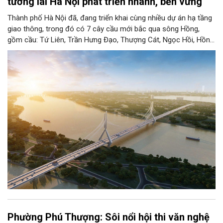
tương lai Hà Nội phát triển nhanh, bền vững
Thành phố Hà Nội đã, đang triển khai cùng nhiều dự án hạ tầng
giao thông, trong đó có 7 cây cầu mới bắc qua sông Hồng,
gồm cầu: Tứ Liên, Trần Hưng Đạo, Thượng Cát, Ngọc Hồi, Hồng
Hà, Mễ Sở và Vân Phúc. 7 cây cầu này vừa giải bài toán hạ tầng
giao thông Thủ đô, vừa thể hiện tầm nhìn chiến lược và cuộc
cách mạng không gian để định hình tương lai phát triển bền
vững Thủ đô trong kỷ nguyên mới.
Phường Phú Thượng: Sôi nổi hội thi văn nghệ