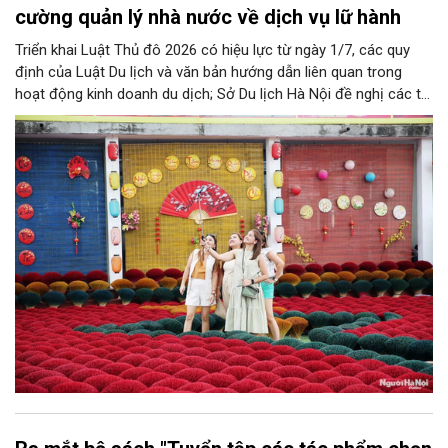
cường quản lý nhà nước về dịch vụ lữ hành
Triển khai Luật Thủ đô 2026 có hiệu lực từ ngày 1/7, các quy
định của Luật Du lịch và văn bản hướng dẫn liên quan trong
hoạt động kinh doanh du dịch; Sở Du lịch Hà Nội đề nghị các tổ
chức, đơn vị, doanh nghiệp kinh doanh dịch vụ lữ hành trên địa
bàn thành phố thực hiện một số nội dung quan trọng. Qua đó
góp phần thực hiện thắng lợi các mục tiêu phát triển du lịch Hà
Nội năm 2026 và giai đoạn tiếp theo.