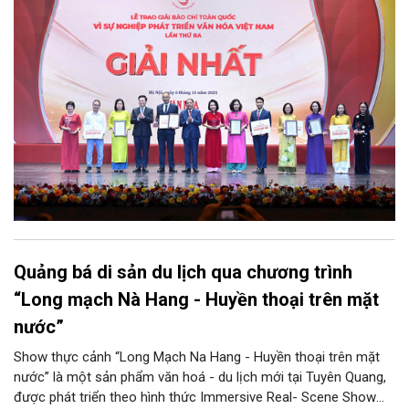
văn hóa nước nhà. Thông qua cuộc thi, Ban Tổ chức mong
muốn giới thiệu những thành tựu nổi bật của các lĩnh vực văn
hóa, thông tin, gia đình, thể thao và du lịch; đồng thời phát hiện,
biểu dương các tấm gương điển hình tiên tiến, cổ vũ toàn ngành
chung sức cống hiến và tạo diễn đàn trao đổi nghiệp vụ nâng
cao chất lượng báo chí trong thời đại mới.
Quảng bá di sản du lịch qua chương trình
“Long mạch Nà Hang - Huyền thoại trên mặt
nước”
Show thực cảnh “Long Mạch Na Hang - Huyền thoại trên mặt
nước” là một sản phẩm văn hoá - du lịch mới tại Tuyên Quang,
được phát triển theo hình thức Immersive Real- Scene Show