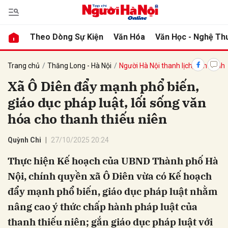
Theo Dòng Sự Kiện
Văn Hóa
Văn Học - Nghệ Th
bình luận
Trang chủ
Thăng Long - Hà Nội
Người Hà Nội thanh lịch, văn minh
Xã Ô Diên đẩy mạnh phổ biến,
giáo dục pháp luật, lối sống văn
hóa cho thanh thiếu niên
Quỳnh Chi
27/10/2025 20:24
Thực hiện Kế hoạch của UBND Thành phố Hà
Hủy
G
Nội, chính quyền xã Ô Diên vừa có Kế hoạch
đẩy mạnh phổ biến, giáo dục pháp luật nhằm
nâng cao ý thức chấp hành pháp luật của
thanh thiếu niên; gắn giáo dục pháp luật với