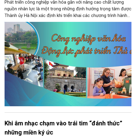
Phát triển công nghiệp văn hóa gắn với nâng cao chất lượng
nguồn nhân lực là một trong những định hướng trọng tâm được
Thành ủy Hà Nội xác định khi triển khai các chương trình hành
động thực hiện các nghị quyết của Bộ Chính trị về giáo dục -
đào tạo, y tế và văn hóa. Theo kết luận của đồng chí Nguyễn
Văn Phong, Phó Bí thư Thành ủy, nhiều nhiệm vụ, giải pháp đồng
bộ đã được đặt ra nhằm phát huy nguồn lực con người, khơi
dậy sức mạnh văn hóa và tạo nền tảng cho sự phát triển bền
vững của Thủ đô.
Khi âm nhạc chạm vào trái tim “đánh thức”
những miền ký ức