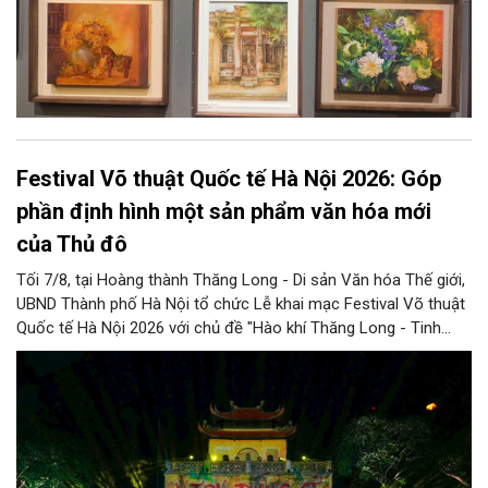
Festival Võ thuật Quốc tế Hà Nội 2026: Góp
phần định hình một sản phẩm văn hóa mới
của Thủ đô
Tối 7/8, tại Hoàng thành Thăng Long - Di sản Văn hóa Thế giới,
UBND Thành phố Hà Nội tổ chức Lễ khai mạc Festival Võ thuật
Quốc tế Hà Nội 2026 với chủ đề "Hào khí Thăng Long - Tinh
hoa võ Việt". Lần đầu tiên được tổ chức, Festival đánh dấu
bước đi mới của Thủ đô trong việc xây dựng một sự kiện văn
hóa - thể thao mang tầm quốc tế, góp phần tôn vinh truyền
thống thượng võ dân tộc, quảng bá hình ảnh Hà Nội và thúc đẩy
giao lưu văn hóa, thể thao với bạn bè thế giới.