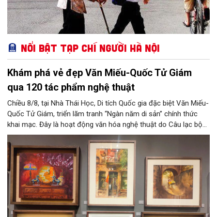
Nổi bật Tạp chí Người Hà Nội
Khám phá vẻ đẹp Văn Miếu-Quốc Tử Giám
qua 120 tác phẩm nghệ thuật
Chiều 8/8, tại Nhà Thái Học, Di tích Quốc gia đặc biệt Văn Miếu-
Quốc Tử Giám, triển lãm tranh “Ngàn năm di sản” chính thức
khai mạc. Đây là hoạt động văn hóa nghệ thuật do Câu lạc bộ
Tôi Vẽ phối hợp cùng Trung tâm hoạt động Văn hóa Khoa học
Văn Miếu - Quốc Tử Giám tổ chức, chào mừng 950 năm Quốc
Tử Giám (1076-2026) và hướng tới kỷ niệm 81 năm Quốc khánh
nước Cộng hòa xã hội chủ nghĩa Việt Nam.