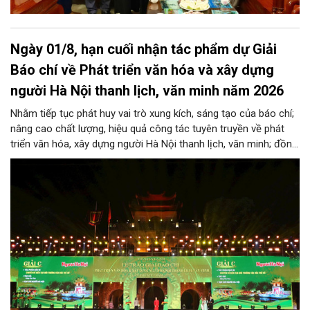
Ngày 01/8, hạn cuối nhận tác phẩm dự Giải
Báo chí về Phát triển văn hóa và xây dựng
người Hà Nội thanh lịch, văn minh năm 2026
Nhằm tiếp tục phát huy vai trò xung kích, sáng tạo của báo chí;
nâng cao chất lượng, hiệu quả công tác tuyên truyền về phát
triển văn hóa, xây dựng người Hà Nội thanh lịch, văn minh; đồng
thời thiết thực hướng tới kỷ niệm 72 năm Ngày Giải phóng Thủ
đô (10/10/1954-10/10/2026), Thành ủy Hà Nội ban hành Kế
hoạch tổ chức Giải Báo chí về Phát triển văn hóa và xây dựng
người Hà Nội thanh lịch, văn minh lần thứ IX- năm 2026.