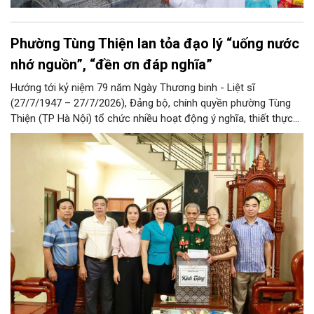
Phường Tùng Thiện lan tỏa đạo lý “uống nước
nhớ nguồn”, “đền ơn đáp nghĩa”
Hướng tới kỷ niệm 79 năm Ngày Thương binh - Liệt sĩ
(27/7/1947 – 27/7/2026), Đảng bộ, chính quyền phường Tùng
Thiện (TP Hà Nội) tổ chức nhiều hoạt động ý nghĩa, thiết thực
nhằm tri ân người có công, thân nhân người có công với cách
mạng… Qua đó lan tỏa đạo lý “uống nước nhớ nguồn”, đền ơn
đáp nghĩa tốt đẹp của dân tộc Việt Nam nói chung và người Hà
Nội thanh lịch, văn minh nói riêng.