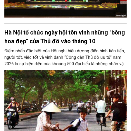
Hà Nội tổ chức ngày hội tôn vinh những "bông
hoa đẹp" của Thủ đô vào tháng 10
Điểm nhấn đặc biệt của Hội nghị biểu dương điển hình tiên tiến,
người tốt, việc tốt và vinh danh “Công dân Thủ đô ưu tú” năm
2026 là sự hiện diện của khoảng 500 đại biểu là những nhân vật
trực tiếp được tôn vinh, các tác giả xuất sắc đoạt giải trong
Cuộc thi viết về gương điển hình tiên tiến, cùng những gương
mặt bước ra từ trang sách "Những bông hoa đẹp" của Thành
phố năm 2026.