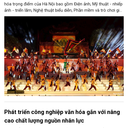
hóa trọng điểm của Hà Nội bao gồm Điện ảnh, Mỹ thuật - nhiếp
ảnh - triển lãm, Nghệ thuật biểu diễn, Phần mềm và trò chơi giải
trí, Quảng cáo, Thủ công mỹ nghệ, Du lịch văn hóa, Thiết kế
sáng tạo, Truyền hình và phát thanh, Xuất bản, cùng lĩnh vực
Ẩm thực mang nét đặc thù của Thủ đô.
Phát triển công nghiệp văn hóa gắn với nâng
cao chất lượng nguồn nhân lực