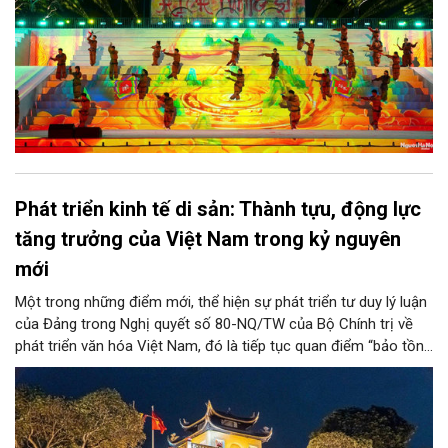
Phát triển kinh tế di sản: Thành tựu, động lực
tăng trưởng của Việt Nam trong kỷ nguyên
mới
Một trong những điểm mới, thể hiện sự phát triển tư duy lý luận
của Đảng trong Nghị quyết số 80-NQ/TW của Bộ Chính trị về
phát triển văn hóa Việt Nam, đó là tiếp tục quan điểm “bảo tồn
và phát huy giá trị di sản văn hóa gắn kết với phát triển kinh tế -
xã hội và du lịch”; đồng thời, nâng lên một tầm cao mới: “phát
triển kinh tế di sản”.